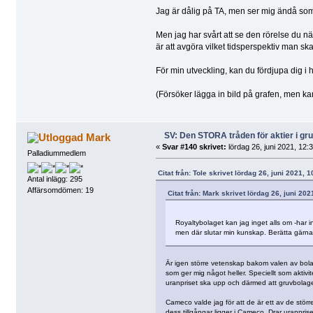
Jag är dålig på TA, men ser mig ändå som e
Men jag har svårt att se den rörelse du nä
är att avgöra vilket tidsperspektiv man ska
För min utveckling, kan du fördjupa dig i 
(Försöker lägga in bild på grafen, men ka
SV: Den STORA tråden för aktier i g
Mark
«
Svar #140 skrivet:
lördag 26, juni 2021, 12:
Palladiummedlem
Citat från: Tole skrivet lördag 26, juni 2021, 
Antal inlägg: 295
Affärsomdömen: 19
Citat från: Mark skrivet lördag 26, juni 202
Royaltybolaget kan jag inget alls om -har in
men där slutar min kunskap. Berätta gärna l
Är igen större vetenskap bakom valen av bolag.
som ger mig något heller. Speciellt som aktivite
uranpriset ska upp och därmed att gruvbolage
Cameco valde jag för att de är ett av de stör
dess tillgångar ligger i Cameco. Drar uranpri