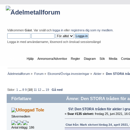
Välkommen
Gäst
. Var snäll och
logga in
eller
registrera dig som ny medlem
.
Logga in med användarnamn, lösenord och önskad sessionslängd
Startsida
Hjälp
Annonsera/Advertise
Regler
Diagram
Sök
Media
Conta
Ädelmetallforum
»
Forum
»
Ekonomi/Övriga investeringar
»
Aktier
»
Den STORA tråde
Sidor:
1
...
8
9
[
10
]
11
12
...
19
Gå ned
Författare
Ämne: Den STORA tråden för akt
SV: Den STORA tråden för aktier i g
Tole
«
Svar #135 skrivet:
fredag 25, juni 2021, 16:
Silvermedlem
Citat från: Mark skrivet lördag 24, april 2021,
Antal inlägg: 186