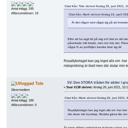
Citat från: Tole skrivet fredag 25, juni 2021, 
Antal inlägg: 295
Affärsomdömen: 19
Citat från: Mark skrivet lördag 24, april 20
Är det någon som vågat sig på att invester
Efter att ha tagit tid på mig och läst en del 
påverkade mitt beslut, men tror inte det. Plane
några % av portföljen kanske letar sig dit
Royaltybolaget kan jag inget alls om -har i
riskspridning är klart men där slutar min k
SV: Den STORA tråden för aktier i g
Tole
«
Svar #138 skrivet:
lördag 26, juni 2021, 10:
Silvermedlem
Citat från: Mark skrivet lördag 26, juni 2021, 
Antal inlägg: 186
Affärsomdömen: 0
Royaltybolaget kan jag inget alls om -har inte 
där slutar min kunskap. Berätta gärna lite om b
Är igen större vetenskap bakom valen av bo