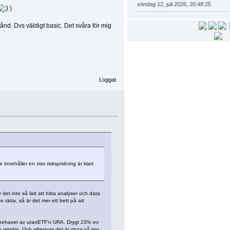
söndag 12, juli 2026, 20:48:25
)
ånd. Dvs väldigt basic. Det svåra för mig
Loggat
 innehåller en viss riskspridning är klart
et inte så lätt att hitta analyser och data
e rätta, så är det mer ett bett på att
a innehavet av uranETF’n URA. Drygt 23% ev
 mindre. Och eftersom det är stora så tror