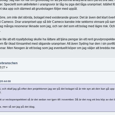
 Speciellt som aktiviteten i urangruvor är låg nu pga det låga uranpriset. Istället för
riset ska upp och därmed att gruvbolagen följer med uppåt.
törre, om inte det största, bolaget med existerande gruvor. Det är även det klart öv
 i Cameco. Drar uranpriset upp så blir Cameco kanske inte sektorns vinnare på sa
 jag många resonerar liknade som jag, och ser det som ett bolag med lägre risk. Och
.
ite att ett royaltybolag skulle ha lättare att tjäna pengar än ett rent gruv/prospe
n får ökad lönsamhet med stigande uranpriser. Att även Syding har den i sin portfö
nar. Men Nexgen är ett bolag som jag eventuellt köper om jag väljer att bredda med
ruvbranschen
3:27 »
 20:44:08
 och skall jag gå efter den projektionen jag ser på det bolaget så är min syn att den kan gå upp 
d.
 ur veckoperspektivet så är det sedan ner igen till i november. Då är det nog ett bra köp av det 
a, men så ser jag på det idag.