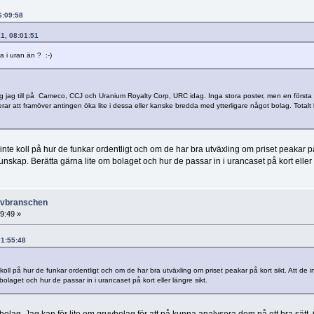
16:09:58
21, 08:01:51
a i uran än ? :-)
slog jag till på Cameco, CCJ och Uranium Royalty Corp, URC idag. Inga stora poster, men en första p
rar att framöver antingen öka lite i dessa eller kanske bredda med ytterligare något bolag. Totalt 
nte koll på hur de funkar ordentligt och om de har bra utväxling om priset peakar på 
unskap. Berätta gärna lite om bolaget och hur de passar in i urancaset på kort eller 
ruvbranschen
19:49 »
01:55:48
koll på hur de funkar ordentligt och om de har bra utväxling om priset peakar på kort sikt. Att de in
olaget och hur de passar in i urancaset på kort eller längre sikt.
lag. Jag kan för lite om gruvbolag för att på kunna analysera dem på ett bra sätt. Oc