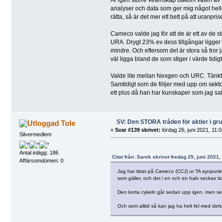
analyser och data som ger mig något heller.
rätta, så är det mer ett bett på att uranp
Cameco valde jag för att de är ett av de s
URA. Drygt 23% ev dess tillgångar ligger
mindre. Och eftersom det är stora så tror
väl ligga bland de som stiger i värde tidigt
Valde lite mellan Nexgen och URC. Tänkte l
Samtidigt som de följer med upp om sektor
ett plus då han har kunskaper som jag sak
SV: Den STORA tråden för aktier i g
Tole
«
Svar #139 skrivet:
lördag 26, juni 2021, 11:0
Silvermedlem
Antal inlägg: 186
Citat från: Sarek skrivet fredag 25, juni 2021,
Affärsomdömen: 0
Jag har tittat på Cameco (CCJ) ur TA synpunkt,
som gäller, och det i en och en halv veckas ti
Den korta cykeln går sedan upp igen, men sett
Och som alltid så kan jag ha helt fel med dett