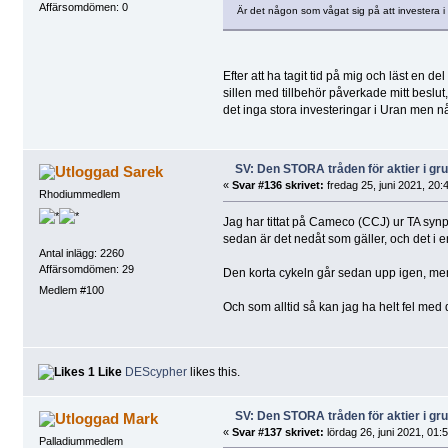
Affärsomdömen: 0
Är det någon som vågat sig på att investera i 
Efter att ha tagit tid på mig och läst en 
sillen med tillbehör påverkade mitt beslut,
det inga stora investeringar i Uran men nå
SV: Den STORA tråden för aktier i g
Sarek
«
Svar #136 skrivet:
fredag 25, juni 2021, 20:
Rhodiummedlem
Jag har tittat på Cameco (CCJ) ur TA synpu
sedan är det nedåt som gäller, och det i e
Antal inlägg: 2260
Affärsomdömen: 29
Den korta cykeln går sedan upp igen, men s
Medlem #100
Och som alltid så kan jag ha helt fel med 
1 Like
DEScypher
likes this.
SV: Den STORA tråden för aktier i g
Mark
«
Svar #137 skrivet:
lördag 26, juni 2021, 01:
Palladiummedlem