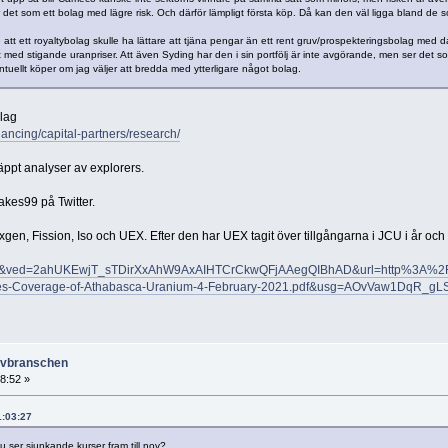
et som ett bolag med lägre risk. Och därför lämpligt första köp. Då kan den väl ligga bland de som
 att ett royaltybolag skulle ha lättare att tjäna pengar än ett rent gruv/prospekteringsbolag med 
med stigande uranpriser. Att även Syding har den i sin portfölj är inte avgörande, men ser det 
uellt köper om jag väljer att bredda med ytterligare något bolag.
lag
nancing/capital-partners/research/
ppt analyser av explorers.
kes99 på Twitter.
xgen, Fission, Iso och UEX. Efter den har UEX tagit över tillgångarna i JCU i år och h
d=&ved=2ahUKEwjT_sTDirXxAhW9AxAIHTCrCkwQFjAAegQIBhAD&url=http%3A%2F
tes-Coverage-of-Athabasca-Uranium-4-February-2021.pdf&usg=AOvVaw1DqR_g
ruvbranschen
38:52 »
1:03:27
u ser sjunkande kurser fram till nov?