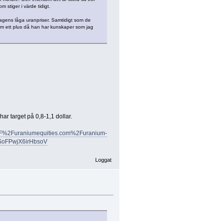
 stiger i värde tidigt.
dagens låga uranpriser. Samtidigt som de
som ett plus då han har kunskaper som jag
ar target på 0,8-1,1 dollar.
%2Furaniumequities.com%2Furanium-
LSoFPwjX6irHbsoV
Loggat