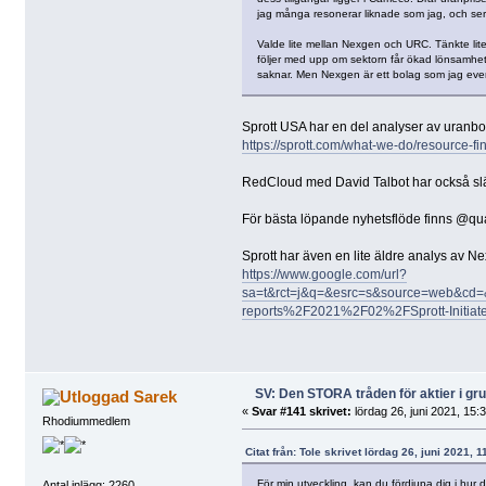
jag många resonerar liknade som jag, och ser d
Valde lite mellan Nexgen och URC. Tänkte lite
följer med upp om sektorn får ökad lönsamhet 
saknar. Men Nexgen är ett bolag som jag event
Sprott USA har en del analyser av uranbo
https://sprott.com/what-we-do/resource-fi
RedCloud med David Talbot har också slä
För bästa löpande nyhetsflöde finns @qua
Sprott har även en lite äldre analys av Ne
https://www.google.com/url?
sa=t&rct=j&q=&esrc=s&source=web&c
reports%2F2021%2F02%2FSprott-Initia
SV: Den STORA tråden för aktier i g
Sarek
«
Svar #141 skrivet:
lördag 26, juni 2021, 15:
Rhodiummedlem
Citat från: Tole skrivet lördag 26, juni 2021, 1
För min utveckling, kan du fördjupa dig i hur d
Antal inlägg: 2260