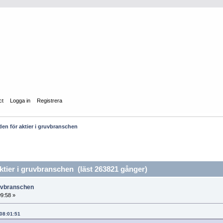
ct
Logga in
Registrera
n för aktier i gruvbranschen
ier i gruvbranschen (läst 263821 gånger)
ruvbranschen
09:58 »
 08:01:51