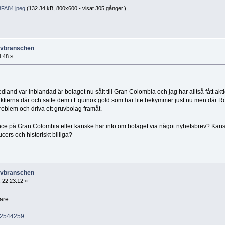
FA84.jpeg
(132.34 kB, 800x600 - visat 305 gånger.)
ruvbranschen
4:48 »
iedland var inblandad är bolaget nu sålt till Gran Colombia och jag har alltså fått akti
ktierna där och satte dem i Equinox gold som har lite bekymmer just nu men där R
roblem och driva ett gruvbolag framåt.
ence på Gran Colombia eller kanske har info om bolaget via något nyhetsbrev? Kans
ucers och historiskt billiga?
ruvbranschen
 22:23:12 »
rare
432544259