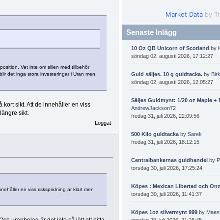
Market Data
by T
Senaste Inlägg
10 Oz QB Unicorn of Scotland
by
söndag 02, augusti 2026, 17:12:27
osition. Vet inte om sillen med tillbehör
blir det inga stora investeringar i Uran men
Guld säljes. 10 g guldtacka.
by
Bir
söndag 02, augusti 2026, 12:05:27
Säljes Guldmynt: 1/20 oz Maple + 1
kort sikt. Att de innehåller en viss
AndrewJackson72
längre sikt.
fredag 31, juli 2026, 22:09:56
Loggat
500 Kilo guldtacka
by
Sarek
fredag 31, juli 2026, 18:12:15
Centralbankernas guldhandel
by
P
torsdag 30, juli 2026, 17:25:24
Köpes : Mexican Libertad och Onz
nehåller en viss riskspridning är klart men
torsdag 30, juli 2026, 11:41:37
Köpes 1oz silvermynt 999
by
Maes
h uranbolag är det inte så lätt att hitta
onsdag 29, juli 2026, 21:18:45