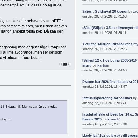
 ett bett på att just dessa bolag är de
Säljes : Guldmynt 20 kronor
by
zo
onsdag 29, juli 2026, 16:41:53
erlägsna största innehavet av uranETF’n
mma sätt som minors, men risken är även
(Såld)[Säljes]: 3,5 oz silvermynt til
 därför lämpligt första köp. Då kan den
onsdag 29, juli 2026, 01:39:11
Avslutad Auktion Riksbankens m
kteringsbolag med dagens låga uranpriser.
söndag 26, juli 2026, 20:52:26
lj är inte avgörande, men ser det som
 ytterligare något bolag.
[Säljes] 12 x 1 oz Lunar 2008-201
Loggat
mynt)
by
Fantom
söndag 26, juli 2026, 20:44:56
Dragon bar 2026 års plata pura 201
torsdag 23, juli 2026, 16:48:57
Statusuppdatering för forumet
by
onsdag 22, juli 2026, 11:08:21
1 lr 2 dagar till. Men sedan är det nedåt
[avslutad]Yale of Beaufort 10 oz S
Beasts 2020
by
Rixen82
bolaget.
torsdag 16, juli 2026, 20:37:36
Maple leaf 1oz guldmynt till spotpr