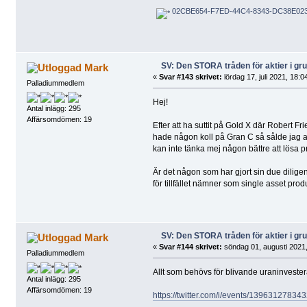
02CBE654-F7ED-44C4-8343-DC38E023
SV: Den STORA tråden för aktier i g
Mark
«
Svar #143 skrivet:
lördag 17, juli 2021, 18:0
Palladiummedlem
Hej!
Antal inlägg: 295
Affärsomdömen: 19
Efter att ha suttit på Gold X där Robert Fr
hade någon koll på Gran C så sålde jag a
kan inte tänka mej någon bättre att lösa p
Är det någon som har gjort sin due dilig
för tillfället nämner som single asset prod
SV: Den STORA tråden för aktier i g
Mark
«
Svar #144 skrivet:
söndag 01, augusti 2021,
Palladiummedlem
Allt som behövs för blivande uraninveste
Antal inlägg: 295
Affärsomdömen: 19
https://twitter.com/i/events/1396312783