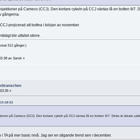
jektioner på Cameco (CCJ). Den kortare cykeln på CCJ väntas få en botten 9/7. De
av gångerna.
r CCJ projicerad att bottna i början av november.
digt blir utfallet större.
isat 312 gånger.)
55:38 av Sarek
»
ruvbranschen
:03:35 »
 15:38:52
ioner på Cameco (CCJ). Den kortare cykeln på CCJ väntas få en botten 9/7. Detta är ideala cykl
 i TA på mer basic nivå. Jag ser en stigande trend sen i december.