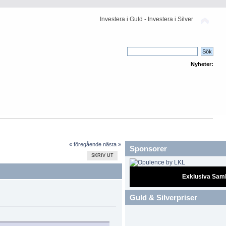
Investera i Guld - Investera i Silver
Nyheter:
« föregående
nästa »
Sponsorer
SKRIV UT
Exklusiva Sam
Guld & Silverpriser