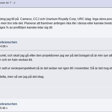
uran än ? :-)
del slog jag till på Cameco, CCJ och Uranium Royalty Corp, URC idag. Inga stora post
 men tror inte det. Planerar att framöver antingen öka lite i dessa eller kanske bredd
gra % av portföljen kanske letar sig dit
ruvbranschen
44:08 »
nkt, och skall jag gå efter den projektionen jag ser på det bolaget så är min syn att
n och en halv veckas tid.
ett ur veckoperspektivet så är det sedan ner igen till i november. Då är det nog et
detta, men så ser jag på det idag.
ruvbranschen
55:48 »