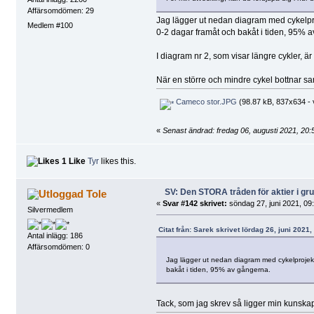
Affärsomdömen: 29
Jag lägger ut nedan diagram med cykelpro
Medlem #100
0-2 dagar framåt och bakåt i tiden, 95% 
I diagram nr 2, som visar längre cykler, ä
När en större och mindre cykel bottnar samti
Cameco stor.JPG
(98.87 kB, 837x634 - v
«
Senast ändrad: fredag 06, augusti 2021, 20:
1 Like
Tyr
likes this.
SV: Den STORA tråden för aktier i g
Tole
«
Svar #142 skrivet:
söndag 27, juni 2021, 09
Silvermedlem
Citat från: Sarek skrivet lördag 26, juni 2021,
Antal inlägg: 186
Affärsomdömen: 0
Jag lägger ut nedan diagram med cykelprojekt
bakåt i tiden, 95% av gångerna.
Tack, som jag skrev så ligger min kunskap