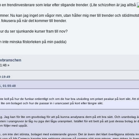
n trendinvesterare som letar efter stigande trender. (Lite schizofren är jag alltså
mner. Nu kan jag inget om vågor mm, utan håller mig mer till trender och stöd/motst
 fokusera på när det kommer till trender.
hur du ser sjunkande kurser fram till nov?
n inte minska filstorleken på min padda)
ruvbranschen
31:48 »
10:19:49
1, 01:55:48
te koll på hur de funkar ordentligt och om de har bra utväxling om priset peakar på kort sikt. Att de
ite om bolaget och hur de passar in i urancaset på kort eller längre sikt.
 Jag kan för lite om gruvbolag för att på kunna analysera dem på ett bra sätt. Och uranbolag är d
ten i urangruvor är låg nu pga det låga uranpriset. Istället för ett bett på att just dessa bolag är d
n följer med uppåt.
re, om inte det största, bolaget med existerande gruvor. Det är även det klart överlägsna störst
set upp så blir Cameco kanske inte sektorns vinnare på samma sätt som minors, men risken är även