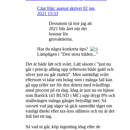
Citat från: august skrivet 02 jan,
2021 15:33
Dessutom så tror jag att
2021 blir året när det
lossnar för
gruvaktierna.
Har du några konkreta tips?
Lämpligen i "Den stora tråden..."
Det är både lätt och svårt. Lätt såsom i ”just nu
går i princip allting upp (eftersom både guld och
silver just nu går starkt)”. Men samtidigt svårt
eftersom vi talar om bolag som i många fall kan
gå upp (eller ner för den delen) med tvåsiffrigt
antal procent på en dag. Idag är just nu en bjässe
som Barrick (43 BUSD i MC) upp drygt 8% och
småbolagen många gånger betydligt mer. Så
oavsett vad jag säger så gick sannolikt tåget om
vanligt direkt efter tax-loss silliness och nu är det
full fart ett tag.
Så vad ni går, köp ingenting idag eller de