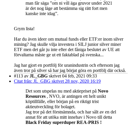
man får säga ”om ni vill äga gruvor under 2021
är det nog läge att bestämma sig rätt fort men
kanske inte idag”.
Grym lista!
Har du även ideer om mutual funds eller ETF:er inom silver
mining? Jag skulle vilja investera i SILJ junior silver miner
ETF men det går ju inte efter det fåniga beslutet av UE att
förvaltarna måste ge ut ett faktablad på svenska...
Jag har gjort en portfölj för uranindustrin och eftersom jag
även tror på silver så har jag börjat göra en portfölj där också.
#113
av
JL_GBG
skrivet 04 feb, 2021 09:33
Citat från: JL_GBG skrivet 28 nov, 2020 16:19
Det som utspelas nu med aktiepriset på
Novo
Resources
, NVO, är antingen ett helt unikt
köptillfälle, eller början på en riktigt trist
aktieutveckling för bolaget.
Jag tror på det förstnämnda, och har sålt av en del
annat för att utöka mitt innehav i Novo till detta
Black Friday superduper REA-PRIS !