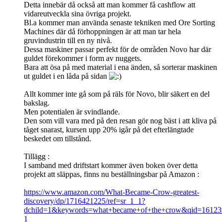
Detta innebär då också att man kommer få cashflow att
vidareutveckla sina övriga projekt.
Bl.a kommer man använda senaste tekniken med Ore Sorting
Machines där då förhoppningen är att man tar hela
gruvindustrin till en ny nivå.
Dessa maskiner passar perfekt för de områden Novo har där
guldet förekommer i form av nuggets.
Bara att ösa på med material i ena änden, så sorterar maskinen
ut guldet i en låda på sidan
Allt kommer inte gå som på räls för Novo, blir säkert en del
bakslag.
Men potentialen är svindlande.
Den som vill vara med på den resan gör nog bäst i att kliva på
tåget snarast, kursen upp 20% igår på det efterlängtade
beskedet om tillstånd.
Tillägg :
I samband med driftstart kommer även boken över detta
projekt att släppas, finns nu beställningsbar på Amazon :
https://www.amazon.com/What-Became-Crow-greatest-
discovery/dp/1716421225/ref=sr_1_1?
dchild=1&keywords=what+became+of+the+crow&qid=16123
1