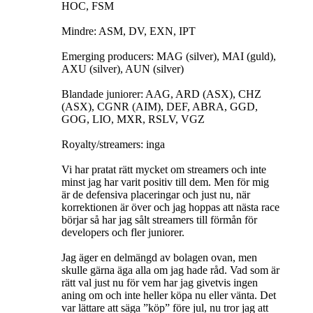
HOC, FSM
Mindre: ASM, DV, EXN, IPT
Emerging producers: MAG (silver), MAI (guld),
AXU (silver), AUN (silver)
Blandade juniorer: AAG, ARD (ASX), CHZ
(ASX), CGNR (AIM), DEF, ABRA, GGD,
GOG, LIO, MXR, RSLV, VGZ
Royalty/streamers: inga
Vi har pratat rätt mycket om streamers och inte
minst jag har varit positiv till dem. Men för mig
är de defensiva placeringar och just nu, när
korrektionen är över och jag hoppas att nästa race
börjar så har jag sålt streamers till förmån för
developers och fler juniorer.
Jag äger en delmängd av bolagen ovan, men
skulle gärna äga alla om jag hade råd. Vad som är
rätt val just nu för vem har jag givetvis ingen
aning om och inte heller köpa nu eller vänta. Det
var lättare att säga ”köp” före jul, nu tror jag att