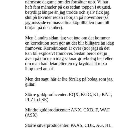
närmaste dagarna om det fortsätter upp. Vi har
haft fem månader på oss sedan toppen i augusti,
betydligt längre än jag trodde och själv fick jag
slut på likvider redan i början på november (så
jag missade en massa fina köptillfällen fram till
början på december).
Men å andra sidan, jag vet inte om det kommer
en korrektion som gör att det blir billigare än idag
framöver. Korrektionen är över (tror jag) så det
kan bli explosivt framöver. Sedan beror det ju
även på om man idag saknar gruvbolag helt eller
om man bara letar efter en ny krydda att mixa
ihop med annat.
Men det sagt, här är lite förslag på bolag som jag
gillar:
Större guldproducenter: EQX, KGC, KL, KNT,
PLZL (LSE)
Mindre guldproducenter: ANX, CXB, F, WAF
(ASX)
Större silverproducenter: PAAS, CDE, AG, HL,