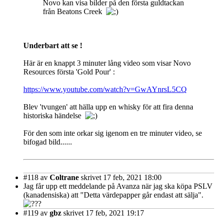
Novo kan visa bilder på den första guldtackan
från Beatons Creek
Underbart att se !
Här är en knappt 3 minuter lång video som visar Novo
Resources första 'Gold Pour' :
https://www.youtube.com/watch?v=GwAYnrsL5CQ
Blev 'tvungen' att hälla upp en whisky för att fira denna
historiska händelse
För den som inte orkar sig igenom en tre minuter video, se
bifogad bild......
#118
av
Coltrane
skrivet 17 feb, 2021 18:00
Jag får upp ett meddelande på Avanza när jag ska köpa PSLV
(kanadensiska) att "Detta värdepapper går endast att sälja".
#119
av
gbz
skrivet 17 feb, 2021 19:17