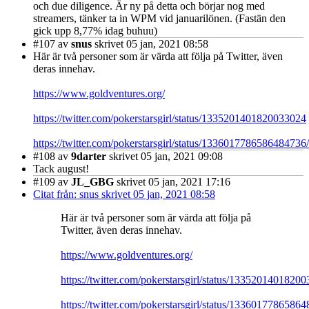
och due diligence. Är ny på detta och börjar nog med
streamers, tänker ta in WPM vid januarilönen. (Fastän den
gick upp 8,77% idag buhuu)
#107
av
snus
skrivet 05 jan, 2021 08:58
Här är två personer som är värda att följa på Twitter, även
deras innehav.
https://www.goldventures.org/
https://twitter.com/pokerstarsgirl/status/1335201401820033024
https://twitter.com/pokerstarsgirl/status/1336017786586484736
#108
av
9darter
skrivet 05 jan, 2021 09:08
Tack august!
#109
av
JL_GBG
skrivet 05 jan, 2021 17:16
Citat från: snus skrivet 05 jan, 2021 08:58
Här är två personer som är värda att följa på
Twitter, även deras innehav.
https://www.goldventures.org/
https://twitter.com/pokerstarsgirl/status/1335201401820
https://twitter.com/pokerstarsgirl/status/1336017786586