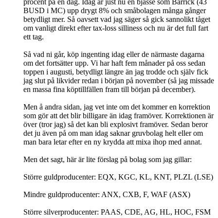
procent på en dag. Idag är just nu en bjässe som Barrick (43
BUSD i MC) upp drygt 8% och småbolagen många gånger
betydligt mer. Så oavsett vad jag säger så gick sannolikt tåget
om vanligt direkt efter tax-loss silliness och nu är det full fart
ett tag.
Så vad ni går, köp ingenting idag eller de närmaste dagarna
om det fortsätter upp. Vi har haft fem månader på oss sedan
toppen i augusti, betydligt längre än jag trodde och själv fick
jag slut på likvider redan i början på november (så jag missade
en massa fina köptillfällen fram till början på december).
Men å andra sidan, jag vet inte om det kommer en korrektion
som gör att det blir billigare än idag framöver. Korrektionen är
över (tror jag) så det kan bli explosivt framöver. Sedan beror
det ju även på om man idag saknar gruvbolag helt eller om
man bara letar efter en ny krydda att mixa ihop med annat.
Men det sagt, här är lite förslag på bolag som jag gillar:
Större guldproducenter: EQX, KGC, KL, KNT, PLZL (LSE)
Mindre guldproducenter: ANX, CXB, F, WAF (ASX)
Större silverproducenter: PAAS, CDE, AG, HL, HOC, FSM