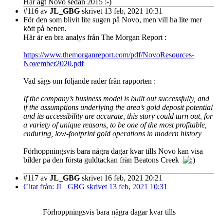
Har ägt Novo sedan 2015 :-)
#116
av
JL_GBG
skrivet 13 feb, 2021 10:31
För den som blivit lite sugen på Novo, men vill ha lite mer
kött på benen.
Här är en bra analys från The Morgan Report :
https://www.themorganreport.com/pdf/NovoResources-
November2020.pdf
Vad sägs om följande rader från rapporten :
If the company’s business model is built out successfully, and
if the assumptions underlying the area’s gold deposit potential
and its accessibility are accurate, this story could turn out, for
a variety of unique reasons, to be one of the most profitable,
enduring, low-footprint gold operations in modern history
Förhoppningsvis bara några dagar kvar tills Novo kan visa
bilder på den första guldtackan från Beatons Creek
#117
av
JL_GBG
skrivet 16 feb, 2021 20:21
Citat från: JL_GBG skrivet 13 feb, 2021 10:31
Förhoppningsvis bara några dagar kvar tills