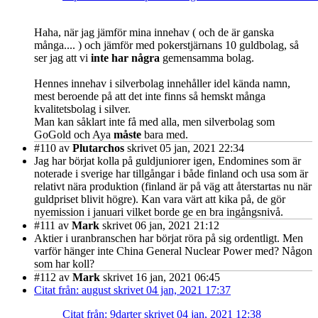
Haha, när jag jämför mina innehav ( och de är ganska
många.... ) och jämför med pokerstjärnans 10 guldbolag, så
ser jag att vi
inte har några
gemensamma bolag.
Hennes innehav i silverbolag innehåller idel kända namn,
mest beroende på att det inte finns så hemskt många
kvalitetsbolag i silver.
Man kan såklart inte få med alla, men silverbolag som
GoGold och Aya
måste
bara med.
#110
av
Plutarchos
skrivet 05 jan, 2021 22:34
Jag har börjat kolla på guldjuniorer igen, Endomines som är
noterade i sverige har tillgångar i både finland och usa som är
relativt nära produktion (finland är på väg att återstartas nu när
guldpriset blivit högre). Kan vara värt att kika på, de gör
nyemission i januari vilket borde ge en bra ingångsnivå.
#111
av
Mark
skrivet 06 jan, 2021 21:12
Aktier i uranbranschen har börjat röra på sig ordentligt. Men
varför hänger inte China General Nuclear Power med? Någon
som har koll?
#112
av
Mark
skrivet 16 jan, 2021 06:45
Citat från: august skrivet 04 jan, 2021 17:37
Citat från: 9darter skrivet 04 jan, 2021 12:38