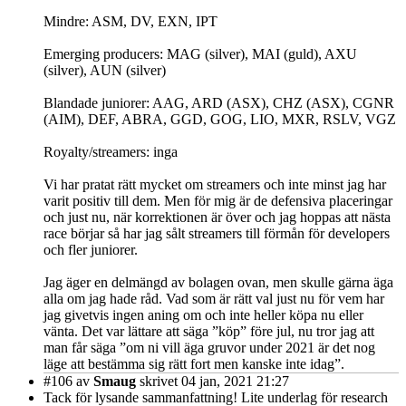
Mindre: ASM, DV, EXN, IPT
Emerging producers: MAG (silver), MAI (guld), AXU
(silver), AUN (silver)
Blandade juniorer: AAG, ARD (ASX), CHZ (ASX), CGNR
(AIM), DEF, ABRA, GGD, GOG, LIO, MXR, RSLV, VGZ
Royalty/streamers: inga
Vi har pratat rätt mycket om streamers och inte minst jag har
varit positiv till dem. Men för mig är de defensiva placeringar
och just nu, när korrektionen är över och jag hoppas att nästa
race börjar så har jag sålt streamers till förmån för developers
och fler juniorer.
Jag äger en delmängd av bolagen ovan, men skulle gärna äga
alla om jag hade råd. Vad som är rätt val just nu för vem har
jag givetvis ingen aning om och inte heller köpa nu eller
vänta. Det var lättare att säga ”köp” före jul, nu tror jag att
man får säga ”om ni vill äga gruvor under 2021 är det nog
läge att bestämma sig rätt fort men kanske inte idag”.
#106
av
Smaug
skrivet 04 jan, 2021 21:27
Tack för lysande sammanfattning! Lite underlag för research