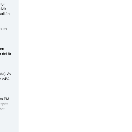
(pga
dvik
oll än
ha en
en.
 det är
gda). Av
ie >4%,
ska PM-
gspris
det