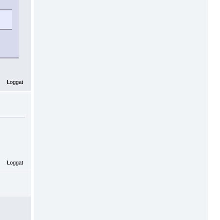
Loggat
Loggat