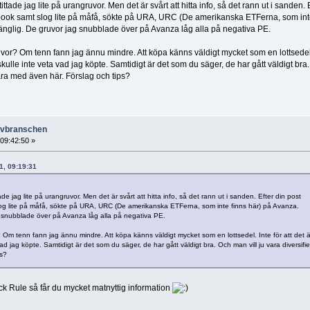
tittade jag lite på urangruvor. Men det är svårt att hitta info, så det rann ut i sanden. 
cebook samt slog lite på måfå, sökte på URA, URC (De amerikanska ETFerna, som int
gänglig. De gruvor jag snubblade över på Avanza låg alla på negativa PE.
uvor? Om tenn fann jag ännu mindre. Att köpa känns väldigt mycket som en lottsedel
g skulle inte veta vad jag köpte. Samtidigt är det som du säger, de har gått väldigt bra
ara med även här. Förslag och tips?
ruvbranschen
 09:42:50 »
21, 09:19:31
tade jag lite på urangruvor. Men det är svårt att hitta info, så det rann ut i sanden. Efter din post
slog lite på måfå, sökte på URA, URC (De amerikanska ETFerna, som inte finns här) på Avanza.
ag snubblade över på Avanza låg alla på negativa PE.
? Om tenn fann jag ännu mindre. Att köpa känns väldigt mycket som en lottsedel. Inte för att det ä
vad jag köpte. Samtidigt är det som du säger, de har gått väldigt bra. Och man vill ju vara diversifi
ps?
k Rule så får du mycket matnyttig information