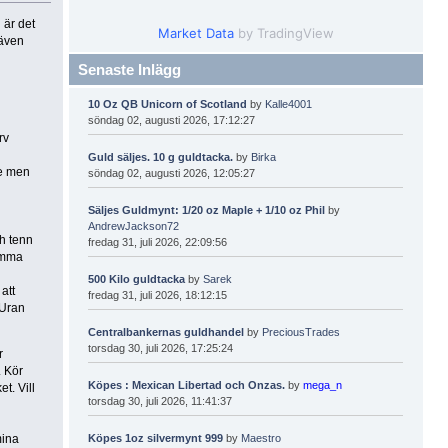
 är det
Market Data
by TradingView
 även
Senaste Inlägg
10 Oz QB Unicorn of Scotland
by
Kalle4001
söndag 02, augusti 2026, 17:12:27
rv
Guld säljes. 10 g guldtacka.
by
Birka
te men
söndag 02, augusti 2026, 12:05:27
Säljes Guldmynt: 1/20 oz Maple + 1/10 oz Phil
by
AndrewJackson72
ch tenn
fredag 31, juli 2026, 22:09:56
komma
500 Kilo guldtacka
by
Sarek
att
fredag 31, juli 2026, 18:12:15
 Uran
Centralbankernas guldhandel
by
PreciousTrades
torsdag 30, juli 2026, 17:25:24
r
 Kör
Köpes : Mexican Libertad och Onzas.
by
mega_n
t. Vill
torsdag 30, juli 2026, 11:41:37
Köpes 1oz silvermynt 999
by
Maestro
mina