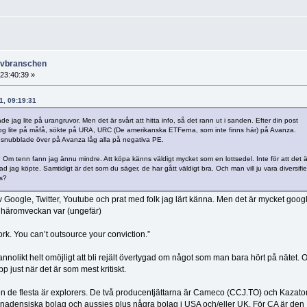
ruvbranschen
 23:40:39 »
21, 09:19:31
tade jag lite på urangruvor. Men det är svårt att hitta info, så det rann ut i sanden. Efter din post
slog lite på måfå, sökte på URA, URC (De amerikanska ETFerna, som inte finns här) på Avanza.
ag snubblade över på Avanza låg alla på negativa PE.
? Om tenn fann jag ännu mindre. Att köpa känns väldigt mycket som en lottsedel. Inte för att det ä
vad jag köpte. Samtidigt är det som du säger, de har gått väldigt bra. Och man vill ju vara diversifi
ps?
 Google, Twitter, Youtube och prat med folk jag lärt känna. Men det är mycket goog
er häromveckan var (ungefär)
ork. You can’t outsource your conviction.”
sannolikt helt omöjligt att bli rejält övertygad om något som man bara hört på nätet. 
 just när det är som mest kritiskt.
, men de flesta är explorers. De två producentjättarna är Cameco (CCJ.TO) och Kaza
n kanadensiska bolag och aussies plus några bolag i USA och/eller UK. För CA är den