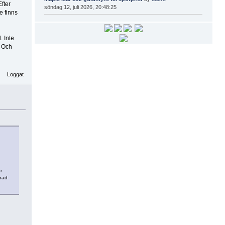
Efter
söndag 12, juli 2026, 20:48:25
e finns
. Inte
. Och
Loggat
r
erad