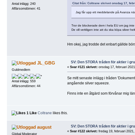
Citat från: Coltrane skrivet onsdag 17, feb
Antal inlägg: 240
Affärsomdömen: 41
Jag får upp ett meddelande på Avanza när
Tror de blockerade dem i hela EU om jag inte l
De vill verkligen inte att du ska köpa silver hel
Hm okej, jag trodde det enbart gällde bö
SV: Den STORA tråden för aktier i g
JL_GBG
«
Svar #121 skrivet:
onsdag 17, februari 2021
Guldmedlem
Se mitt senaste inlägg i tråden 'Dokumentär
Antal inlägg: 559
angående silver squeeze.
Affärsomdömen: 44
Finns inte en åtgärd som förvånar mig läng
1 Like
Coltrane
likes this.
SV: Den STORA tråden för aktier i g
august
«
Svar #122 skrivet:
fredag 19, februari 2021,
Global Moderator