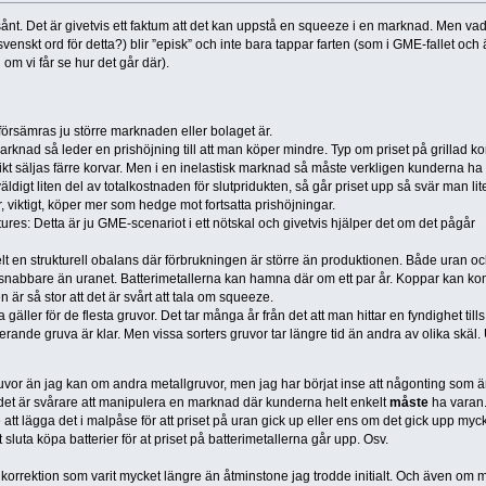
t. Det är givetvis ett faktum att det kan uppstå en squeeze i en marknad. Men vad
venskt ord för detta?) blir ”episk” och inte bara tappar farten (som i GME-fallet och
 om vi får se hur det går där).
örsämras ju större marknaden eller bolaget är.
arknad så leder en prishöjning till att man köper mindre. Typ om priset på grillad ko
ikt säljas färre korvar. Men i en inelastisk marknad så måste verkligen kunderna ha
ldigt liten del av totalkostnaden för slutpridukten, så går priset upp så svär man li
er, viktigt, köper mer som hedge mot fortsatta prishöjningar.
tures: Detta är ju GME-scenariot i ett nötskal och givetvis hjälper det om det pågår
nkelt en strukturell obalans där förbrukningen är större än produktionen. Både uran o
nn snabbare än uranet. Batterimetallerna kan hamna där om ett par år. Koppar kan 
r så stor att det är svårt att tala om squeeze.
 gäller för de flesta gruvor. Det tar många år från det att man hittar en fyndighet tills 
erande gruva är klar. Men vissa sorters gruvor tar längre tid än andra av olika skäl.
vor än jag kan om andra metallgruvor, men jag har börjat inse att någonting som ä
 det är svårare att manipulera en marknad där kunderna helt enkelt
måste
ha varan.
tt lägga det i malpåse för att priset på uran gick up eller ens om det gick upp mycke
luta köpa batterier för at priset på batterimetallerna går upp. Osv.
 korrektion som varit mycket längre än åtminstone jag trodde initialt. Och även om 