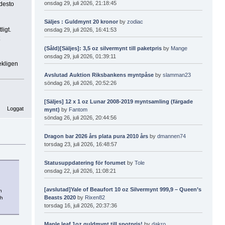
onsdag 29, juli 2026, 21:18:45
 desto
Säljes : Guldmynt 20 kronor
by
zodiac
ligt.
onsdag 29, juli 2026, 16:41:53
(Såld)[Säljes]: 3,5 oz silvermynt till paketpris
by
Mange
onsdag 29, juli 2026, 01:39:11
ekligen
Avslutad Auktion Riksbankens myntpåse
by
slamman23
söndag 26, juli 2026, 20:52:26
[Säljes] 12 x 1 oz Lunar 2008-2019 myntsamling (färgade
Loggat
mynt)
by
Fantom
söndag 26, juli 2026, 20:44:56
Dragon bar 2026 års plata pura 2010 års
by
dmannen74
torsdag 23, juli 2026, 16:48:57
Statusuppdatering för forumet
by
Tole
onsdag 22, juli 2026, 11:08:21
[avslutad]Yale of Beaufort 10 oz Silvermynt 999,9 – Queen’s
n
Beasts 2020
by
Rixen82
ch
torsdag 16, juli 2026, 20:37:36
Maple leaf 1oz guldmynt till spotpris!
by
dakro