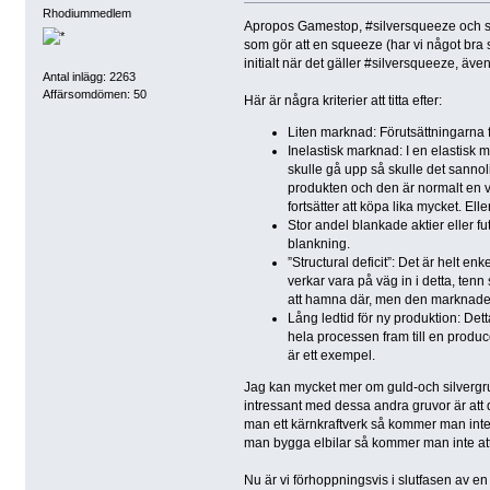
Rhodiummedlem
Apropos Gamestop, #silversqueeze och sån
som gör att en squeeze (har vi något bra s
initialt när det gäller #silversqueeze, även
Antal inlägg: 2263
Affärsomdömen: 50
Här är några kriterier att titta efter:
Liten marknad: Förutsättningarna f
Inelastisk marknad: I en elastisk m
skulle gå upp så skulle det sannol
produkten och den är normalt en vä
fortsätter att köpa lika mycket. Ell
Stor andel blankade aktier eller fu
blankning.
”Structural deficit”: Det är helt e
verkar vara på väg in i detta, te
att hamna där, men den marknaden ä
Lång ledtid för ny produktion: Detta
hela processen fram till en produc
är ett exempel.
Jag kan mycket mer om guld-och silvergru
intressant med dessa andra gruvor är att
man ett kärnkraftverk så kommer man inte a
man bygga elbilar så kommer man inte att s
Nu är vi förhoppningsvis i slutfasen av en