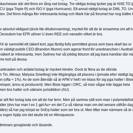
kachewan där det finns en lång rad bolag. Tre viktiga bolag tycker jag är NXE.TO 
FCU (pga Triple R) och ISO.V (pga Hurricane). Ett annat viktigt bolag är DML.TO. Un
x. Det finns många fler intressanta bolag och Mark här på forumet har nog bättre k
absolut viktigast (dock lite dilutionvarning), mycket för att de är ensamma om att 
). Dessutom har EFR utöver U även REE och vanadin vilket är bra.
 är sannolikt ett säkert kort, pga färdig fully permitted gruva som bara skall tas ur
n väldigt publik CEO (Brandon Munro) som agerar front för uranbranchen i Australi
äkert är intressanta, men Sydney har så jobbig tidszon att jag bara handlar där när
re koll på dessa.
arknaden och antalet bolag är mycket mindre. Dock är flera av de största
, Minsur, Malysia Smelting) inte tillgängliga att placera i (privata eller statligt ä
n (ofta < 1%). Av de som återstår så är AFM.V helt i en klass för sig pga halter i Bis
developer, ännu ej producent). Men Bisie ligger i DRC, så man vågar inte lägga hela
men bra halter och säkrare jurisdiktion (AU).
ar allt fler bolag tuta om att de har tenn. Men på samma sätt som man i polymetalli
alter (dvs har man t ex 1 gpt Au+ en del Cu så räknar man om det senare utifrån da
ättre) så har jag börjat se SnEq-halter som ser bra ut. Men tittar man närmare så är 
 ju ingen hjälp om det skulle bli en #tinsqueeze.
a timmars googlande och läsande.