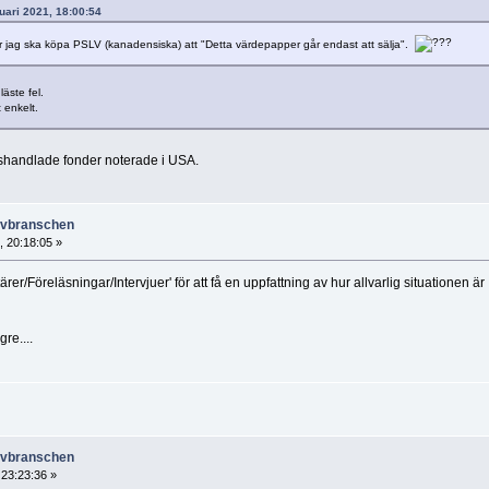
ruari 2021, 18:00:54
 jag ska köpa PSLV (kanadensiska) att "Detta värdepapper går endast att sälja".
äste fel.
t enkelt.
rshandlade fonder noterade i USA.
ruvbranschen
, 20:18:05 »
er/Föreläsningar/Intervjuer' för att få en uppfattning av hur allvarlig situationen är
re....
ruvbranschen
 23:23:36 »