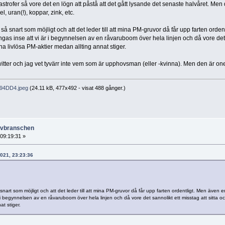
strofer så vore det en lögn att påstå att det gått lysande det senaste halvåret. Men
el, uran(!), koppar, zink, etc.
å snart som möjligt och att det leder till att mina PM-gruvor då får upp farten ordent
gas inse att vi är i begynnelsen av en råvaruboom över hela linjen och då vore det
ina livlösa PM-aktier medan allting annat stiger.
witter och jag vet tyvärr inte vem som är upphovsman (eller -kvinna). Men den är on
4DD4.jpeg
(24.11 kB, 477x492 - visat 488 gånger.)
ruvbranschen
 09:19:31 »
2021, 23:23:36
nart som möjligt och att det leder till att mina PM-gruvor då får upp farten ordentligt. Men även e
 i begynnelsen av en råvaruboom över hela linjen och då vore det sannolikt ett misstag att sitta o
at stiger.