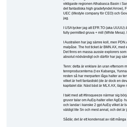
viktigaste regionen Athabasca Basin i Sas
det fantastiska high gradefyndet Arrow), 
UEC (lifestyle company för CEO) och Govie
jag.
I USA tycker jag att EFR.TO (aka UUUU) är 
fully permitted gruva + mill (White Mesa
I Australien har jag sämre koll, men PDN.AX
malpåse. The hot ticket är BMN.AX, med e
Det finns en massa aussie explorers som s
absolut nödvändigt och därför har jag säm
Tenn: detta är enklare än uran eftersom m
tennproducenterna (t ex Kabanga, Yunnan Tin
resten så har merparten låga halter av ten
vilket är helt fantastiskt (de är dock en 
kapitalet där. Näst bäst är MLX.AX, lägre 
I takt med att #tinsqueeze närmar sig börj
gruvor talar om AuEq-halter eller AgEq- h
och landar i kanske 2 gpt AuEq vilket är b
väldigt lite Sn och mest annat, och det är
Sådär, det är ett kondensat av rätt mång