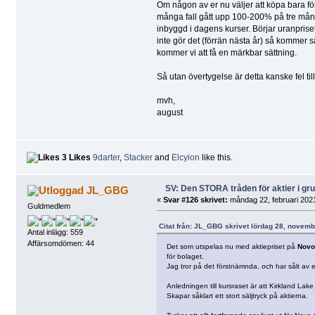
Om någon av er nu väljer att köpa bara för a
många fall gått upp 100-200% på tre månade
inbyggd i dagens kurser. Börjar uranprise
inte gör det (förrän nästa år) så kommer 
kommer vi att få en märkbar sättning.
Så utan övertygelse är detta kanske fel tillfä
mvh,
august
3 Likes
9darter
,
Stacker
and
Elcyion
like this.
SV: Den STORA tråden för aktier i g
JL_GBG
«
Svar #126 skrivet:
måndag 22, februari 2021
Guldmedlem
Citat från: JL_GBG skrivet lördag 28, novemb
Antal inlägg: 559
Affärsomdömen: 44
Det som utspelas nu med aktiepriset på
Novo
för bolaget.
Jag tror på det förstnämnda, och har sålt av en
Anledningen till kursraset är att Kirkland Lake
Skapar såklart ett stort säljtryck på aktierna.