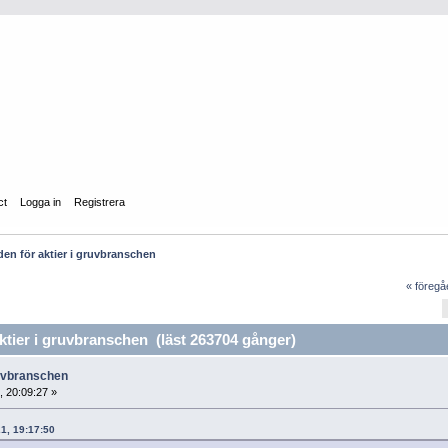
ct
Logga in
Registrera
n för aktier i gruvbranschen
« föreg
ier i gruvbranschen (läst 263704 gånger)
ruvbranschen
, 20:09:27 »
21, 19:17:50