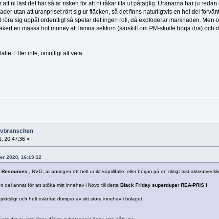
tt ni läst det här så är risken för att ni råkar illa ut påtaglig. Uranarna har ju redan 
r utan att uranpriset rört sig ur fläcken, så det finns naturligtvis en hel del förvän
t röra sig uppåt ordentligt så spelar det ingen roll, då exploderar marknaden. Men 
säkert en massa hot money att lämna sektorn (särskilt om PM-skulle börja dra) och 
lle. Eller inte, omöjligt att veta.
ruvbranschen
, 20:47:36 »
er 2020, 16:19:12
 Resources
, NVO, är antingen ett helt unikt köptillfälle, eller början på en riktigt trist aktieutveckl
 del annat för att utöka mitt innehav i Novo till detta
Black Friday superduper REA-PRIS !
 plötsligt och helt oväntat dumpar av sitt stora innehav i bolaget.