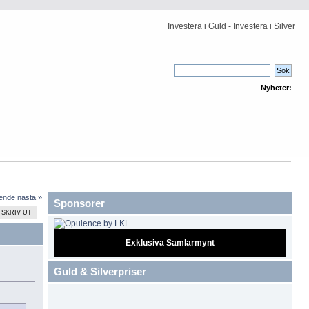
Investera i Guld - Investera i Silver
Nyheter:
ående
nästa »
Sponsorer
SKRIV UT
Exklusiva Samlarmynt
Guld & Silverpriser