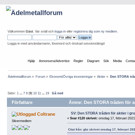
Välkommen
Gäst
. Var snäll och
logga in
eller
registrera dig som ny medlem
.
Logga in med användarnamn, lösenord och önskad sessionslängd
Startsida
Hjälp
Annonsera/Advertise
Regler
Diagram
Sök
Media
Conta
Ädelmetallforum
»
Forum
»
Ekonomi/Övriga investeringar
»
Aktier
»
Den STORA tråde
Sidor:
1
...
7
8
[
9
]
10
11
...
19
Gå ned
Författare
Ämne: Den STORA tråden för akt
SV: Den STORA tråden för aktier i g
Coltrane
«
Svar #120 skrivet:
onsdag 17, februari 2021
Silvermedlem
Citat från: gbz skrivet onsdag 17, februari 20