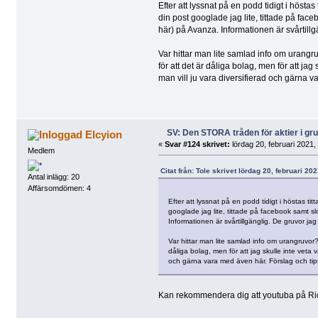
Efter att lyssnat på en podd tidigt i höstas 
din post googlade jag lite, tittade på fa
här) på Avanza. Informationen är svårtill
Var hittar man lite samlad info om urangr
för att det är dåliga bolag, men för att ja
man vill ju vara diversifierad och gärna v
SV: Den STORA tråden för aktier i g
Elcyion
«
Svar #124 skrivet:
lördag 20, februari 2021,
Medlem
Citat från: Tole skrivet lördag 20, februari 20
Antal inlägg: 20
Affärsomdömen: 4
Efter att lyssnat på en podd tidigt i höstas tit
googlade jag lite, tittade på facebook samt 
Informationen är svårtillgänglig. De gruvor j
Var hittar man lite samlad info om urangruvor
dåliga bolag, men för att jag skulle inte veta 
och gärna vara med även här. Förslag och ti
Kan rekommendera dig att youtuba på Ric