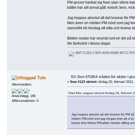
PM-gruvor hankat sig fram utan större kata
bättre har allt annat gått: kobolt, tenn, nick
Jag hoppas absolut att det lossnar för PM s
Men även en inbiten PM-nörd som jag tvin
sannolikt ett misstag att sitta och krama s
Bilden nedan har snurrat runt en del på t
lite tänkvärd i dessa dagar.
B0F7C2E3-C903-40A9-B09B-BFCC7FE9
SV: Den STORA tråden för aktier i g
Tole
«
Svar #123 skrivet:
lördag 20, februari 2021,
Silvermedlem
Citat från: august skrivet fredag 19, februari 
Antal inlägg: 186
Affärsomdömen: 0
Jag hoppas absolut att det lossnar för PM så s
inbiten PM-nörd som jag tvingas inse att vi är
krama sina livlösa PM-aktier medan allting ann