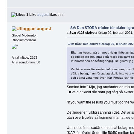
1 Like
august
likes this.
SV: Den STORA tråden för aktier i g
august
«
Svar #125 skrivet:
lördag 20, februari 2021,
Global Moderator
Rhodiummedlem
Citat från: Tole skrivet lördag 20, februari 20
Efter att lyssnat på en podd tidigt i höstas tit
googlade jag lite, tittade på facebook samt 
Antal inlägg: 2263
Informationen är svårtillgänglig. De gruvor j
Affärsomdömen: 50
Var hittar man lite samlad info om urangruvor
dåliga bolag, men för att jag skulle inte veta 
och gärna vara med även här. Förslag och ti
Samlad info? Mja, jag använder en mix av
Ett väldigt klokt råd som jag såg på twitt
”If you want the results you must do the w
Det ligger en viktig sanning i det. Det är 
utan övertygelse så kommer man att ge upp
Uran: det finns sådär en trettital bolag
(KAP.L). I övrigt är det lite 50/50 mella