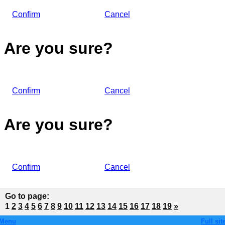
Confirm
Cancel
Are you sure?
Confirm
Cancel
Are you sure?
Confirm
Cancel
Go to page
:
1
2
3
4
5
6
7
8
9
10
11
12
13
14
15
16
17
18
19
»
Menu
Full sit