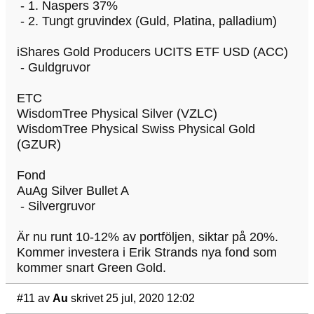
- 1. Naspers 37%
- 2. Tungt gruvindex (Guld, Platina, palladium)
iShares Gold Producers UCITS ETF USD (ACC)
- Guldgruvor
ETC
WisdomTree Physical Silver (VZLC)
WisdomTree Physical Swiss Physical Gold
(GZUR)
Fond
AuAg Silver Bullet A
- Silvergruvor
Är nu runt 10-12% av portföljen, siktar på 20%.
Kommer investera i Erik Strands nya fond som
kommer snart Green Gold.
#11
av
Au
skrivet 25 jul, 2020 12:02