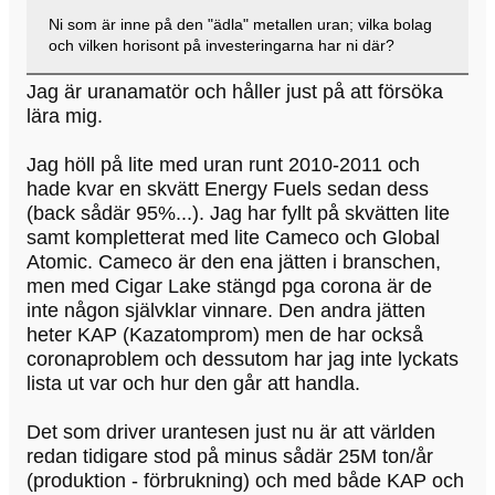
Ni som är inne på den "ädla" metallen uran; vilka bolag
och vilken horisont på investeringarna har ni där?
Jag är uranamatör och håller just på att försöka
lära mig.
Jag höll på lite med uran runt 2010-2011 och
hade kvar en skvätt Energy Fuels sedan dess
(back sådär 95%...). Jag har fyllt på skvätten lite
samt kompletterat med lite Cameco och Global
Atomic. Cameco är den ena jätten i branschen,
men med Cigar Lake stängd pga corona är de
inte någon självklar vinnare. Den andra jätten
heter KAP (Kazatomprom) men de har också
coronaproblem och dessutom har jag inte lyckats
lista ut var och hur den går att handla.
Det som driver urantesen just nu är att världen
redan tidigare stod på minus sådär 25M ton/år
(produktion - förbrukning) och med både KAP och