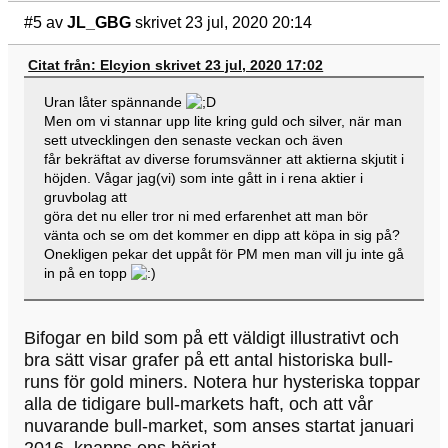
#5
av
JL_GBG
skrivet 23 jul, 2020 20:14
Citat från: Elcyion skrivet 23 jul, 2020 17:02
Uran låter spännande
Men om vi stannar upp lite kring guld och silver, när man
sett utvecklingen den senaste veckan och även
får bekräftat av diverse forumsvänner att aktierna skjutit i
höjden. Vågar jag(vi) som inte gått in i rena aktier i
gruvbolag att
göra det nu eller tror ni med erfarenhet att man bör
vänta och se om det kommer en dipp att köpa in sig på?
Onekligen pekar det uppåt för PM men man vill ju inte gå
in på en topp
Bifogar en bild som på ett väldigt illustrativt och
bra sätt visar grafer på ett antal historiska bull-
runs för gold miners. Notera hur hysteriska toppar
alla de tidigare bull-markets haft, och att vår
nuvarande bull-market, som anses startat januari
2016, knapps ens börjat.