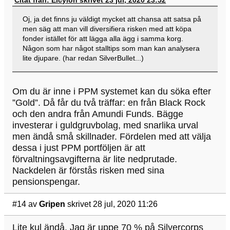
Citat från: Elcyion skrivet 23 jul, 2020 23:52
Oj, ja det finns ju väldigt mycket att chansa att satsa på
men säg att man vill diversifiera risken med att köpa
fonder istället för att lägga alla ägg i samma korg.
Någon som har något stalltips som man kan analysera
lite djupare. (har redan SilverBullet...)
Om du är inne i PPM systemet kan du söka efter
”Gold”. Då får du två träffar: en från Black Rock
och den andra från Amundi Funds. Bägge
investerar i guldgruvbolag, med snarlika urval
men ändå små skillnader. Fördelen med att välja
dessa i just PPM portföljen är att
förvaltningsavgifterna är lite nedprutade.
Nackdelen är förstås risken med sina
pensionspengar.
#14
av
Gripen
skrivet 28 jul, 2020 11:26
Lite kul ändå. Jag är uppe 70 % på Silvercorps