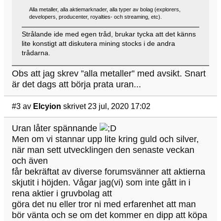
Alla metaller, alla aktiemarknader, alla typer av bolag (explorers,
developers, producenter, royalties- och streaming, etc).
Strålande ide med egen tråd, brukar tycka att det känns
lite konstigt att diskutera mining stocks i de andra
trådarna.
Obs att jag skrev ”alla metaller” med avsikt. Snart
är det dags att börja prata uran...
#3
av
Elcyion
skrivet 23 jul, 2020 17:02
Uran låter spännande
Men om vi stannar upp lite kring guld och silver,
när man sett utvecklingen den senaste veckan
och även
får bekräftat av diverse forumsvänner att aktierna
skjutit i höjden. Vågar jag(vi) som inte gått in i
rena aktier i gruvbolag att
göra det nu eller tror ni med erfarenhet att man
bör vänta och se om det kommer en dipp att köpa