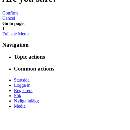
Confirm
Cancel
Go to page
:
1
Full site
Menu
Navigation
Topic actions
Common actions
Startsida
Logga in
Registrera
Sök
Nyliga inlägg
Media