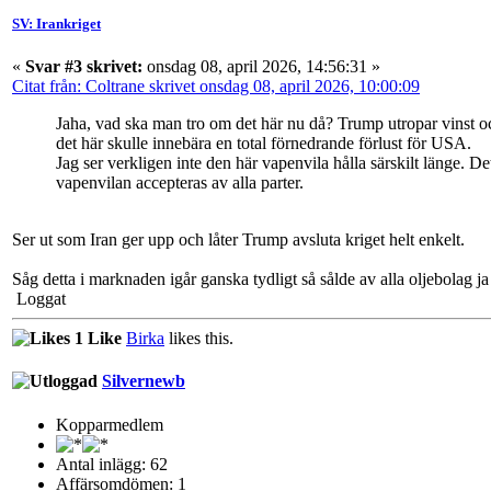
SV: Irankriget
«
Svar #3 skrivet:
onsdag 08, april 2026, 14:56:31 »
Citat från: Coltrane skrivet onsdag 08, april 2026, 10:00:09
Jaha, vad ska man tro om det här nu då? Trump utropar vinst oc
det här skulle innebära en total förnedrande förlust för USA.
Jag ser verkligen inte den här vapenvila hålla särskilt länge. 
vapenvilan accepteras av alla parter.
Ser ut som Iran ger upp och låter Trump avsluta kriget helt enkelt.
Såg detta i marknaden igår ganska tydligt så sålde av alla oljebolag j
Loggat
1 Like
Birka
likes this.
Silvernewb
Kopparmedlem
Antal inlägg: 62
Affärsomdömen: 1