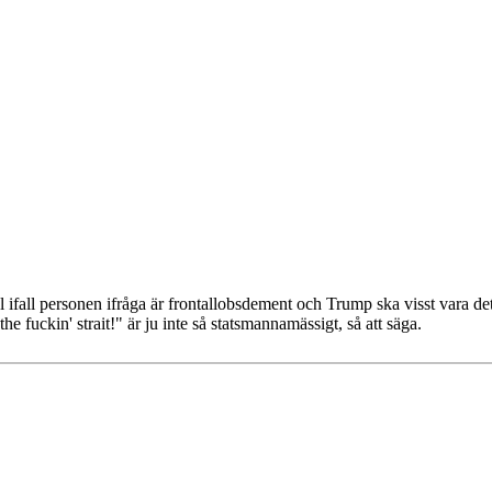
ifall personen ifråga är frontallobsdement och Trump ska visst vara det
 fuckin' strait!" är ju inte så statsmannamässigt, så att säga.