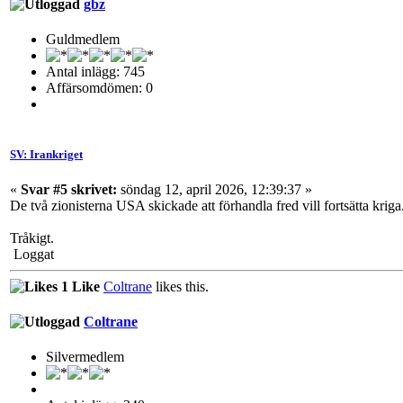
gbz
Guldmedlem
Antal inlägg: 745
Affärsomdömen: 0
SV: Irankriget
«
Svar #5 skrivet:
söndag 12, april 2026, 12:39:37 »
De två zionisterna USA skickade att förhandla fred vill fortsätta kriga
Tråkigt.
Loggat
1 Like
Coltrane
likes this.
Coltrane
Silvermedlem