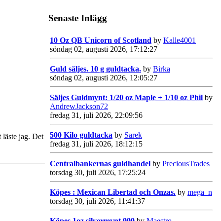
Senaste Inlägg
10 Oz QB Unicorn of Scotland
by
Kalle4001
söndag 02, augusti 2026, 17:12:27
Guld säljes. 10 g guldtacka.
by
Birka
söndag 02, augusti 2026, 12:05:27
Säljes Guldmynt: 1/20 oz Maple + 1/10 oz Phil
by
AndrewJackson72
fredag 31, juli 2026, 22:09:56
500 Kilo guldtacka
by
Sarek
 läste jag. Det
fredag 31, juli 2026, 18:12:15
Centralbankernas guldhandel
by
PreciousTrades
torsdag 30, juli 2026, 17:25:24
Köpes : Mexican Libertad och Onzas.
by
mega_n
torsdag 30, juli 2026, 11:41:37
Köpes 1oz silvermynt 999
by
Maestro