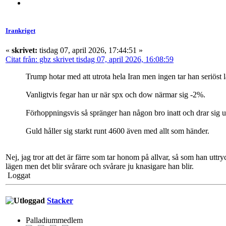
Irankriget
«
skrivet:
tisdag 07, april 2026, 17:44:51 »
Citat från: gbz skrivet tisdag 07, april 2026, 16:08:59
Trump hotar med att utrota hela Iran men ingen tar han seriöst 
Vanligtvis fegar han ur när spx och dow närmar sig -2%.
Förhoppningsvis så spränger han någon bro inatt och drar sig u
Guld håller sig starkt runt 4600 även med allt som händer.
Nej, jag tror att det är färre som tar honom på allvar, så som han uttr
lägen men det blir svårare och svårare ju knasigare han blir.
Loggat
Stacker
Palladiummedlem