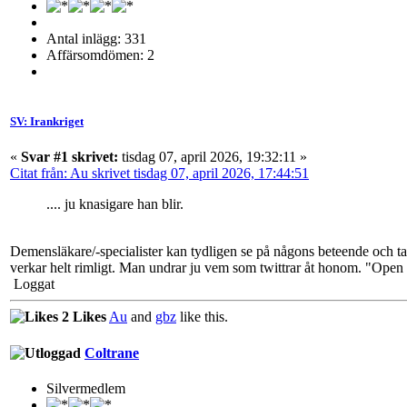
Antal inlägg: 331
Affärsomdömen: 2
SV: Irankriget
«
Svar #1 skrivet:
tisdag 07, april 2026, 19:32:11 »
Citat från: Au skrivet tisdag 07, april 2026, 17:44:51
.... ju knasigare han blir.
Demensläkare/-specialister kan tydligen se på någons beteende och tal 
verkar helt rimligt. Man undrar ju vem som twittrar åt honom. "Open the
Loggat
2 Likes
Au
and
gbz
like this.
Coltrane
Silvermedlem