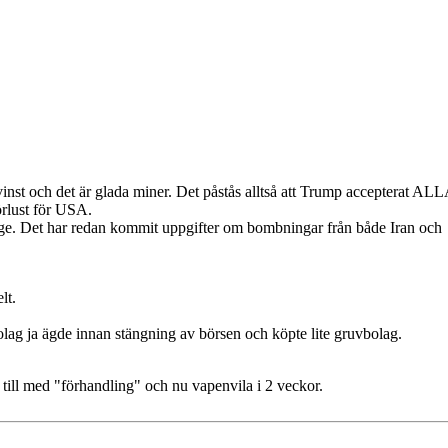
inst och det är glada miner. Det påstås alltså att Trump accepterat AL
örlust för USA.
länge. Det har redan kommit uppgifter om bombningar från både Iran och
lt.
bolag ja ägde innan stängning av börsen och köpte lite gruvbolag.
t till med "förhandling" och nu vapenvila i 2 veckor.