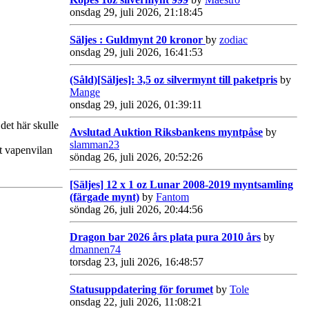
onsdag 29, juli 2026, 21:18:45
Säljes : Guldmynt 20 kronor
by
zodiac
onsdag 29, juli 2026, 16:41:53
(Såld)[Säljes]: 3,5 oz silvermynt till paketpris
by
Mange
onsdag 29, juli 2026, 01:39:11
det här skulle
Avslutad Auktion Riksbankens myntpåse
by
slamman23
tt vapenvilan
söndag 26, juli 2026, 20:52:26
[Säljes] 12 x 1 oz Lunar 2008-2019 myntsamling
(färgade mynt)
by
Fantom
söndag 26, juli 2026, 20:44:56
Dragon bar 2026 års plata pura 2010 års
by
dmannen74
torsdag 23, juli 2026, 16:48:57
Statusuppdatering för forumet
by
Tole
onsdag 22, juli 2026, 11:08:21