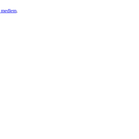
ny medlem
.