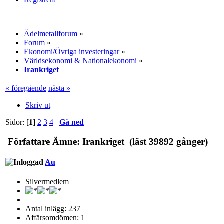
Ädelmetallforum
»
Forum
»
Ekonomi/Övriga investeringar
»
Världsekonomi & Nationalekonomi
»
Irankriget
« föregående
nästa »
Skriv ut
Sidor: [
1
]
2
3
4
Gå ned
Författare
Ämne: Irankriget (läst 39892 gånger)
Au
Silvermedlem
Antal inlägg: 237
Affärsomdömen: 1