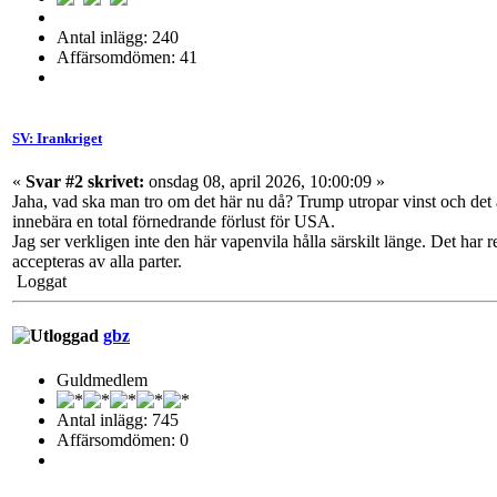
Antal inlägg: 240
Affärsomdömen: 41
SV: Irankriget
«
Svar #2 skrivet:
onsdag 08, april 2026, 10:00:09 »
Jaha, vad ska man tro om det här nu då? Trump utropar vinst och det ä
innebära en total förnedrande förlust för USA.
Jag ser verkligen inte den här vapenvila hålla särskilt länge. Det har
accepteras av alla parter.
Loggat
gbz
Guldmedlem
Antal inlägg: 745
Affärsomdömen: 0