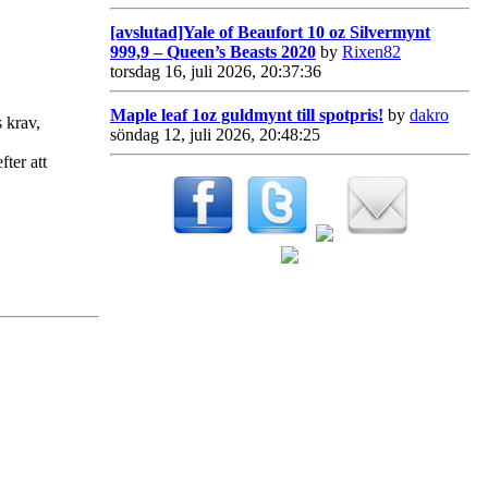
[avslutad]Yale of Beaufort 10 oz Silvermynt
999,9 – Queen’s Beasts 2020
by
Rixen82
torsdag 16, juli 2026, 20:37:36
Maple leaf 1oz guldmynt till spotpris!
by
dakro
 krav,
söndag 12, juli 2026, 20:48:25
ter att