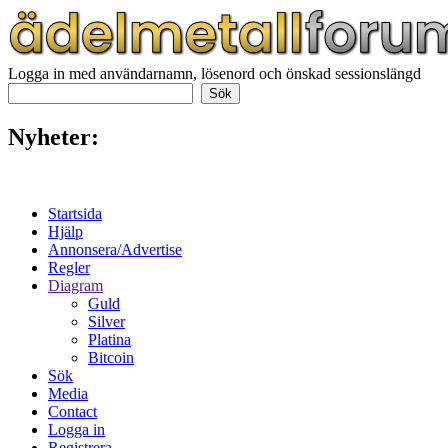
Logga in med användarnamn, lösenord och önskad sessionslängd
Nyheter:
Startsida
Hjälp
Annonsera/Advertise
Regler
Diagram
Guld
Silver
Platina
Bitcoin
Sök
Media
Contact
Logga in
Registrera