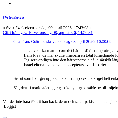
SV: Irankriget
«
Svar #4 skrivet:
torsdag 09, april 2026, 17:43:08 »
Citat från: gbz skrivet onsdag 08, april 2026, 14:56:31
Citat från: Coltrane skrivet onsdag 08, april 2026, 10:00:09
Jaha, vad ska man tro om det här nu då? Trump utropar v
Irans krav, det här skulle innebära en total förnedrande f
Jag ser verkligen inte den här vapenvila hålla särskilt 
Israel efter att vapenvilan accepteras av alla parter.
Ser ut som Iran ger upp och låter Trump avsluta kriget helt enke
Såg detta i marknaden igår ganska tydligt så sålde av alla olje
Var det inte bara för att han backade ur och sa att pakistan hade hjälp
Loggat