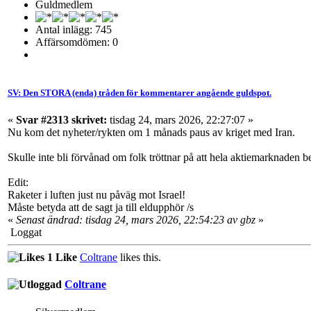
Guldmedlem
Antal inlägg: 745
Affärsomdömen: 0
SV: Den STORA (enda) tråden för kommentarer angående guldspot.
«
Svar #2313 skrivet:
tisdag 24, mars 2026, 22:27:07 »
Nu kom det nyheter/rykten om 1 månads paus av kriget med Iran.
Skulle inte bli förvånad om folk tröttnar på att hela aktiemarknaden b
Edit:
Raketer i luften just nu påväg mot Israel!
Måste betyda att de sagt ja till eldupphör /s
«
Senast ändrad: tisdag 24, mars 2026, 22:54:23 av gbz
»
Loggat
1 Like
Coltrane
likes this.
Coltrane