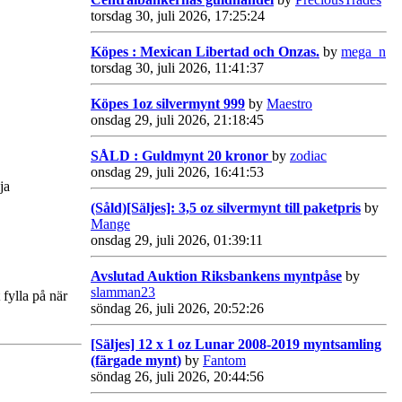
torsdag 30, juli 2026, 17:25:24
Köpes : Mexican Libertad och Onzas.
by
mega_n
torsdag 30, juli 2026, 11:41:37
Köpes 1oz silvermynt 999
by
Maestro
onsdag 29, juli 2026, 21:18:45
SÅLD : Guldmynt 20 kronor
by
zodiac
onsdag 29, juli 2026, 16:41:53
ja
(Såld)[Säljes]: 3,5 oz silvermynt till paketpris
by
Mange
onsdag 29, juli 2026, 01:39:11
Avslutad Auktion Riksbankens myntpåse
by
slamman23
fylla på när
söndag 26, juli 2026, 20:52:26
[Säljes] 12 x 1 oz Lunar 2008-2019 myntsamling
(färgade mynt)
by
Fantom
söndag 26, juli 2026, 20:44:56