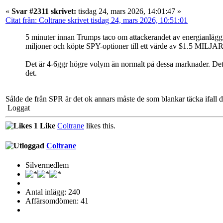
«
Svar #2311 skrivet:
tisdag 24, mars 2026, 14:01:47 »
Citat från: Coltrane skrivet tisdag 24, mars 2026, 10:51:01
5 minuter innan Trumps taco om attackerandet av energianlägg
miljoner och köpte SPY-optioner till ett värde av $1.5 MILJ
Det är 4-6ggr högre volym än normalt på dessa marknader. Det hä
det.
Sålde de från SPR är det ok annars måste de som blankar täcka ifall d
Loggat
1 Like
Coltrane
likes this.
Coltrane
Silvermedlem
Antal inlägg: 240
Affärsomdömen: 41