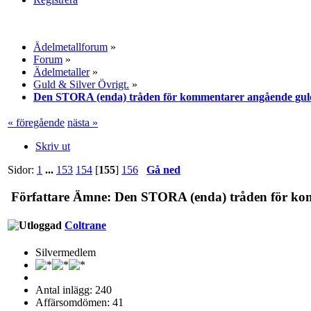
Ädelmetallforum
»
Forum
»
Ädelmetaller
»
Guld & Silver Övrigt.
»
Den STORA (enda) tråden för kommentarer angående gul
« föregående
nästa »
Skriv ut
Sidor:
1
...
153
154
[
155
]
156
Gå ned
Författare
Ämne: Den STORA (enda) tråden för komm
Coltrane
Silvermedlem
Antal inlägg: 240
Affärsomdömen: 41