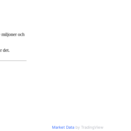
 miljoner och
r det.
Market Data
by TradingView