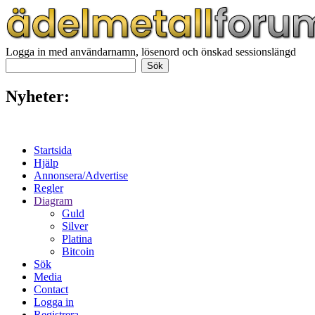
Logga in med användarnamn, lösenord och önskad sessionslängd
Nyheter:
Startsida
Hjälp
Annonsera/Advertise
Regler
Diagram
Guld
Silver
Platina
Bitcoin
Sök
Media
Contact
Logga in
Registrera