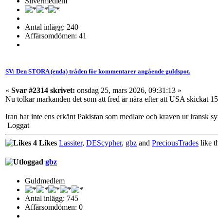
Silvermedlem
Antal inlägg: 240
Affärsomdömen: 41
SV: Den STORA (enda) tråden för kommentarer angående guldspot.
«
Svar #2314 skrivet:
onsdag 25, mars 2026, 09:31:13 »
Nu tolkar markanden det som att fred är nära efter att USA skickat 15 
Iran har inte ens erkänt Pakistan som medlare och kraven ur iransk synv
Loggat
4 Likes
Lassiter
,
DEScypher
,
gbz
and
PreciousTrades
like th
gbz
Guldmedlem
Antal inlägg: 745
Affärsomdömen: 0