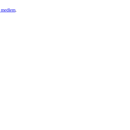
ny medlem
.