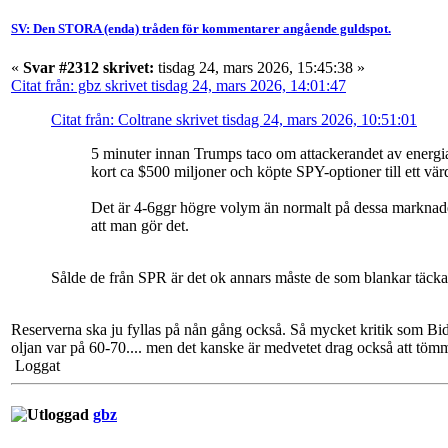
SV: Den STORA (enda) tråden för kommentarer angående guldspot.
«
Svar #2312 skrivet:
tisdag 24, mars 2026, 15:45:38 »
Citat från: gbz skrivet tisdag 24, mars 2026, 14:01:47
Citat från: Coltrane skrivet tisdag 24, mars 2026, 10:51:01
5 minuter innan Trumps taco om attackerandet av energi
kort ca $500 miljoner och köpte SPY-optioner till ett
Det är 4-6ggr högre volym än normalt på dessa marknader. 
att man gör det.
Sålde de från SPR är det ok annars måste de som blankar täcka 
Reserverna ska ju fyllas på nån gång också. Så mycket kritik som Bid
oljan var på 60-70.... men det kanske är medvetet drag också att töm
Loggat
gbz