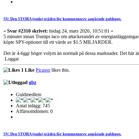
SV: Den STORA (enda) tråden för kommentarer angående guldspot.
«
Svar #2310 skrivet:
tisdag 24, mars 2026, 10:51:01 »
5 minuter innan Trumps taco om attackerandet av energianläggningar
köpte SPY-optioner till ett värde av $1.5 MILJARDER.
Det är 4-6ggr högre volym än normalt på dessa marknader. Det här är in
Loggat
1 Like
Picasso
likes this.
gbz
Guldmedlem
Antal inlägg: 745
Affärsomdömen: 0
SV: Den STORA (enda) tråden för kommentarer angående guldspot.