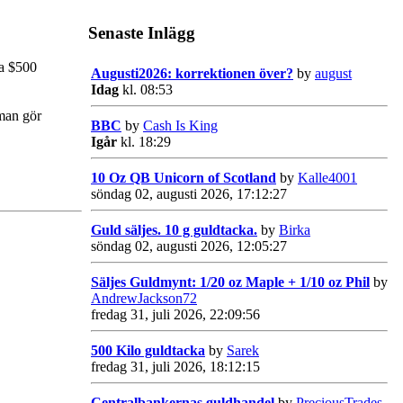
Senaste Inlägg
ca $500
Augusti2026: korrektionen över?
by
august
Idag
kl. 08:53
 man gör
BBC
by
Cash Is King
Igår
kl. 18:29
10 Oz QB Unicorn of Scotland
by
Kalle4001
söndag 02, augusti 2026, 17:12:27
Guld säljes. 10 g guldtacka.
by
Birka
söndag 02, augusti 2026, 12:05:27
Säljes Guldmynt: 1/20 oz Maple + 1/10 oz Phil
by
AndrewJackson72
fredag 31, juli 2026, 22:09:56
500 Kilo guldtacka
by
Sarek
fredag 31, juli 2026, 18:12:15
Centralbankernas guldhandel
by
PreciousTrades