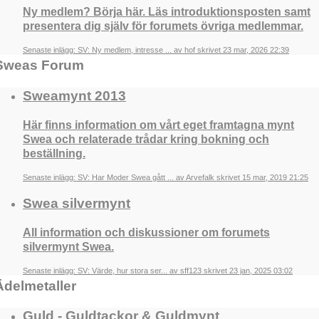
Ny medlem? Börja här. Läs introduktionsposten samt
presentera dig själv för forumets övriga medlemmar.
Senaste inlägg: SV: Ny medlem, intresse ... av hof skrivet 23 mar, 2026 22:39
Sweas Forum
Sweamynt 2013
Här finns information om vårt eget framtagna mynt
Swea och relaterade trådar kring bokning och
beställning.
Senaste inlägg: SV: Har Moder Swea gått ... av Arvefalk skrivet 15 mar, 2019 21:25
Swea silvermynt
All information och diskussioner om forumets
silvermynt Swea.
Senaste inlägg: SV: Värde, hur stora ser... av sff123 skrivet 23 jan, 2025 03:02
Ädelmetaller
Guld - Guldtackor & Guldmynt