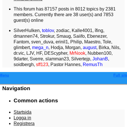
This forum has 87157 posts in 8012 topics by 2381
members. Currently there are 38 user(s) and 7853
guest(s) online
SilverHulken
,
toblov
,
zodiac
,
Kalle4001
,
ífing
,
dmannen74
,
Strokur
,
Smaug
,
Saiifo
,
Ebenezer
,
Fantom
,
sven_duva
,
erinil1
,
Philip
,
Maestro
,
Tole
,
glimbert
,
mega_n
,
Hodja
,
Morgan
,
august
,
Birka
,
Nils
,
dr.vic
,
LJV
,
HF
,
DEScypher
,
MrNook
,
Nubben100
,
9darter
,
Sverre
,
slamman23
,
Silvertejp
,
JohanB
,
soidbergh
,
sff123
,
Pastor Hannes
,
RemusTh
Menu
Full sit
Navigation
Common actions
Startsida
Logga in
Registrera