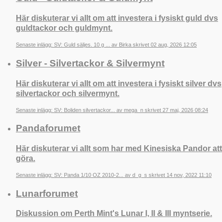
Här diskuterar vi allt om att investera i fysiskt guld dvs
guldtackor och guldmynt.
Senaste inlägg: SV: Guld säljes. 10 g ... av Birka skrivet 02 aug, 2026 12:05
Silver - Silvertackor & Silvermynt
Här diskuterar vi allt om att investera i fysiskt silver dvs
silvertackor och silvermynt.
Senaste inlägg: SV: Boliden silvertackor... av mega_n skrivet 27 maj, 2026 08:24
Pandaforumet
Här diskuterar vi allt som har med Kinesiska Pandor att
göra.
Senaste inlägg: SV: Panda 1/10 OZ 2010-2... av d_g_s skrivet 14 nov, 2022 11:10
Lunarforumet
Diskussion om Perth Mint's Lunar I, II & III myntserie.