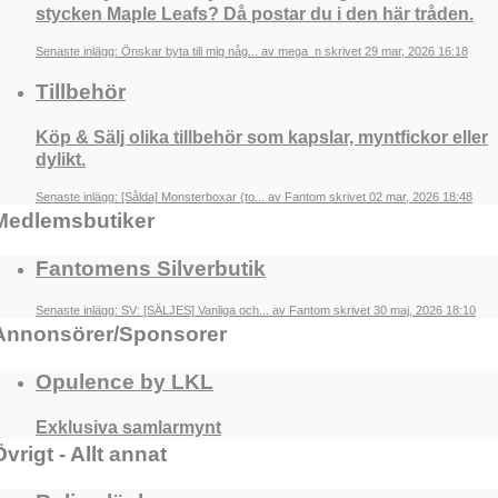
stycken Maple Leafs? Då postar du i den här tråden.
Senaste inlägg: Önskar byta till mig någ... av mega_n skrivet 29 mar, 2026 16:18
Tillbehör
Köp & Sälj olika tillbehör som kapslar, myntfickor eller
dylikt.
Senaste inlägg: [Sålda] Monsterboxar (to... av Fantom skrivet 02 mar, 2026 18:48
Medlemsbutiker
Fantomens Silverbutik
Senaste inlägg: SV: [SÄLJES] Vanliga och... av Fantom skrivet 30 maj, 2026 18:10
Annonsörer/Sponsorer
Opulence by LKL
Exklusiva samlarmynt
Övrigt - Allt annat