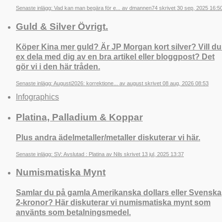
Senaste inlägg: Vad kan man begära för e... av dmannen74 skrivet 30 sep, 2025 16:5
Guld & Silver Övrigt.
Köper Kina mer guld? Är JP Morgan kort silver? Vill du
ex dela med dig av en bra artikel eller bloggpost? Det
gör vi i den här tråden.
Senaste inlägg: Augusti2026: korrektione... av august skrivet 08 aug, 2026 08:53
Infographics
Platina, Palladium & Koppar
Plus andra ädelmetaller/metaller diskuterar vi här.
Senaste inlägg: SV: Avslutad : Platina av Nils skrivet 13 jul, 2025 13:37
Numismatiska Mynt
Samlar du på gamla Amerikanska dollars eller Svenska
2-kronor? Här diskuterar vi numismatiska mynt som
använts som betalningsmedel.