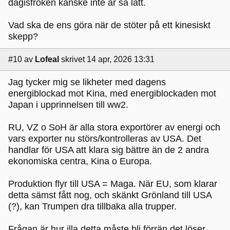
dagisfröken kanske inte är så lätt.
Vad ska de ens göra när de stöter på ett kinesiskt
skepp?
#10
av
Lofeal
skrivet 14 apr, 2026 13:31
Jag tycker mig se likheter med dagens
energiblockad mot Kina, med energiblockaden mot
Japan i upprinnelsen till ww2.
RU, VZ o SoH är alla stora exportörer av energi och
vars exporter nu störs/kontrolleras av USA. Det
handlar för USA att klara sig bättre än de 2 andra
ekonomiska centra, Kina o Europa.
Produktion flyr till USA = Maga. När EU, som klarar
detta sämst fått nog, och skänkt Grönland till USA
(?), kan Trumpen dra tillbaka alla trupper.
Frågan är hur illa detta måste bli förrän det löser