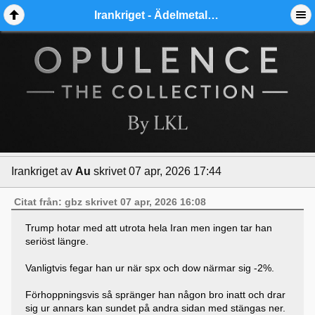
Irankriget - Ädelmetallforum
Irankriget
av
Au
skrivet 07 apr, 2026 17:44
Citat från: gbz skrivet 07 apr, 2026 16:08
Trump hotar med att utrota hela Iran men ingen tar han
seriöst längre.
Vanligtvis fegar han ur när spx och dow närmar sig -2%.
Förhoppningsvis så spränger han någon bro inatt och drar
sig ur annars kan sundet på andra sidan med stängas ner.