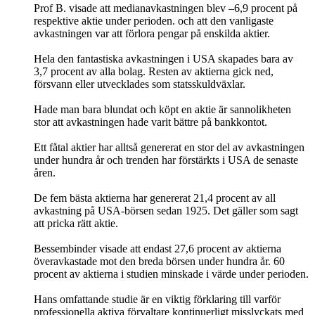
Prof B. visade att medianavkastningen blev –6,9 procent på
respektive aktie under perioden. och att den vanligaste
avkastningen var att förlora pengar på enskilda aktier.
Hela den fantastiska avkastningen i USA skapades bara av
3,7 procent av alla bolag. Resten av aktierna gick ned,
försvann eller utvecklades som statsskuldväxlar.
Hade man bara blundat och köpt en aktie är sannolikheten
stor att avkastningen hade varit bättre på bankkontot.
Ett fåtal aktier har alltså genererat en stor del av avkastningen
under hundra år och trenden har förstärkts i USA de senaste
åren.
De fem bästa aktierna har genererat 21,4 procent av all
avkastning på USA-börsen sedan 1925. Det gäller som sagt
att pricka rätt aktie.
Bessembinder visade att endast 27,6 procent av aktierna
överavkastade mot den breda börsen under hundra år. 60
procent av aktierna i studien minskade i värde under perioden.
Hans omfattande studie är en viktig förklaring till varför
professionella aktiva förvaltare kontinuerligt misslyckats med