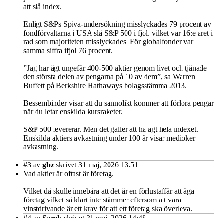
att slå index.
Enligt S&Ps Spiva-undersökning misslyckades 79 procent av
fondförvaltarna i USA slå S&P 500 i fjol, vilket var 16:e året i
rad som majoriteten misslyckades. För globalfonder var
samma siffra ifjol 76 procent.
”Jag har ägt ungefär 400-500 aktier genom livet och tjänade
den största delen av pengarna på 10 av dem”, sa Warren
Buffett på Berkshire Hathaways bolagsstämma 2013.
Bessembinder visar att du sannolikt kommer att förlora pengar
när du letar enskilda kursraketer.
S&P 500 levererar. Men det gäller att ha ägt hela indexet.
Enskilda aktiers avkastning under 100 år visar medioker
avkastning.
#3
av
gbz
skrivet 31 maj, 2026 13:51
Vad aktier är oftast är företag.
Vilket då skulle innebära att det är en förlustaffär att äga
företag vilket så klart inte stämmer eftersom att vara
vinstdrivande är ett krav för att ett företag ska överleva.
#4
av
Sarek
skrivet 31 maj, 2026 14:48