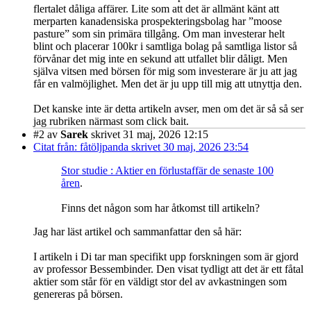
flertalet dåliga affärer. Lite som att det är allmänt känt att
merparten kanadensiska prospekteringsbolag har ”moose
pasture” som sin primära tillgång. Om man investerar helt
blint och placerar 100kr i samtliga bolag på samtliga listor så
förvånar det mig inte en sekund att utfallet blir dåligt. Men
själva vitsen med börsen för mig som investerare är ju att jag
får en valmöjlighet. Men det är ju upp till mig att utnyttja den.
Det kanske inte är detta artikeln avser, men om det är så så ser
jag rubriken närmast som click bait.
#2
av
Sarek
skrivet 31 maj, 2026 12:15
Citat från: fåtöljpanda skrivet 30 maj, 2026 23:54
Stor studie : Aktier en förlustaffär de senaste 100
åren
.
Finns det någon som har åtkomst till artikeln?
Jag har läst artikel och sammanfattar den så här:
I artikeln i Di tar man specifikt upp forskningen som är gjord
av professor Bessembinder. Den visat tydligt att det är ett fåtal
aktier som står för en väldigt stor del av avkastningen som
genereras på börsen.