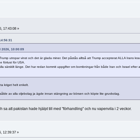
6, 17:43:08 »
 14:56:31
il 2026, 10:00:09
ump utropar vinst och det är glada miner. Det påstås alltså att Trump accepterat ALLA Irans krav
e förlust för USA.
lla särskilt länge. Det har redan kommit uppgifter om bombningar från både Iran och Israel efter a
a kriget helt enkelt.
sålde av alla oljebolag ja ägde innan stängning av börsen och köpte lite gruvbolag.
h sa att pakistan hade hjälpt till med "förhandling" och nu vapenvila i 2 veckor.
6, 12:39:37 »