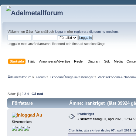
Välkommen
Gäst
. Var snäll och
logga in
eller
registrera dig som ny medlem
.
Logga in med användarnamn, lösenord och önskad sessionslängd
Startsida
Hjälp
Annonsera/Advertise
Regler
Diagram
Sök
Media
Conta
Ädelmetallforum
»
Forum
»
Ekonomi/Övriga investeringar
»
Världsekonomi & Nationa
Sidor: [
1
]
2
3
4
Gå ned
Författare
Ämne: Irankriget (läst 39924 g
Irankriget
Au
«
skrivet:
tisdag 07, april 2026, 17:44:5
Silvermedlem
Citat från: gbz skrivet tisdag 07, april 2026, 