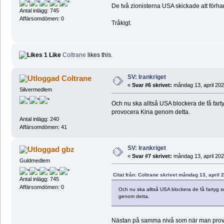
De två zionisterna USA skickade att förhandl
Antal inlägg: 745
Affärsomdömen: 0
Tråkigt.
1 Like
Coltrane
likes this.
SV: Irankriget
Coltrane
«
Svar #6 skrivet:
måndag 13, april 202
Silvermedlem
Och nu ska alltså USA blockera de få fart
provocera Kina genom detta.
Antal inlägg: 240
Affärsomdömen: 41
SV: Irankriget
gbz
«
Svar #7 skrivet:
måndag 13, april 202
Guldmedlem
Citat från: Coltrane skrivet måndag 13, april 
Antal inlägg: 745
Affärsomdömen: 0
Och nu ska alltså USA blockera de få fartyg s
genom detta.
Nästan på samma nivå som när man provad