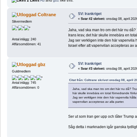
2 Likes
Au
and
gbz
like this.
SV: Irankriget
Coltrane
«
Svar #2 skrivet:
onsdag 08, april 202
Silvermedlem
Jaha, vad ska man tro om det här nu då? T
Irans krav, det här skulle innebära en tota
Antal inlägg: 240
Jag ser verkligen inte den här vapenvila 
Affärsomdömen: 41
Israel efter att vapenvilan accepteras av al
SV: Irankriget
gbz
«
Svar #3 skrivet:
onsdag 08, april 202
Guldmedlem
Citat från: Coltrane skrivet onsdag 08, april 
Antal inlägg: 745
Affärsomdömen: 0
Jaha, vad ska man tro om det här nu då? Trump
här skulle innebära en total förnedrande förlu
Jag ser verkligen inte den här vapenvila hålla
vapenvilan accepteras av alla parter.
Ser ut som Iran ger upp och låter Trump av
Såg detta i marknaden igår ganska tydligt