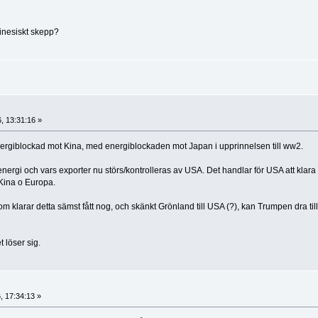
kinesiskt skepp?
6, 13:31:16 »
ergiblockad mot Kina, med energiblockaden mot Japan i upprinnelsen till ww2.
nergi och vars exporter nu störs/kontrolleras av USA. Det handlar för USA att klara 
Kina o Europa.
om klarar detta sämst fått nog, och skänkt Grönland till USA (?), kan Trumpen dra ti
t löser sig.
6, 17:34:13 »