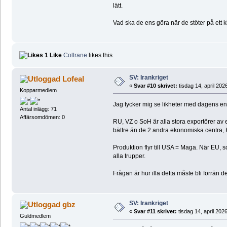
lätt.
Vad ska de ens göra när de stöter på ett 
1 Like
Coltrane
likes this.
SV: Irankriget
Lofeal
«
Svar #10 skrivet:
tisdag 14, april 202
Kopparmedlem
Jag tycker mig se likheter med dagens en
Antal inlägg: 71
Affärsomdömen: 0
RU, VZ o SoH är alla stora exportörer av e
bättre än de 2 andra ekonomiska centra, 
Produktion flyr till USA = Maga. När EU, s
alla trupper.
Frågan är hur illa detta måste bli förrän de
SV: Irankriget
gbz
«
Svar #11 skrivet:
tisdag 14, april 202
Guldmedlem