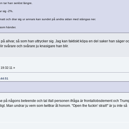
n tar han seriöst längre.
r sig -2%.
natt och drar sig ur annars kan sundet på andra sidan med stängas ner.
t som händer.
m på allvar, så som han uttrycker sig. Jag kan faktiskt köpa en del saker han säger o
ir svårare och svårare ju knasigare han blir.
 19:32:11 »
7:44:51
se på någons beteende och tal ifall personen ifråga är frontallobsdement och Trum
mligt. Man undrar ju vem som twittrar åt honom. "Open the fuckin' strait!" är ju inte så