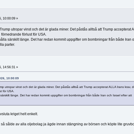
6, 10:00:09 »
rump utropar vinst och det är glada miner. Det påstås alltså att Trump accepterat 
l förnedrande förlust för USA.
hålla särskilt länge. Det har redan kommit uppgifter om bombningar från både Iran 
la parter.
6, 14:56:31 »
2026, 10:00:09
 utropar vinst och det är glada miner. Det påstås alltså att Trump accepterat ALLA Irans krav, d
st för USA.
 särskilt länge. Det har redan kommit uppgifter om bombningar från både Iran och Israel efter att
sluta kriget helt enkelt.
 så sålde av alla oljebolag ja ägde innan stängning av börsen och köpte lite gruvbo