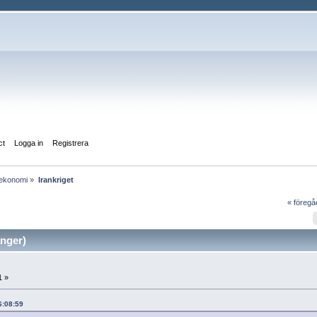
ct
Logga in
Registrera
lekonomi
»
Irankriget
« föreg
ånger)
1 »
16:08:59