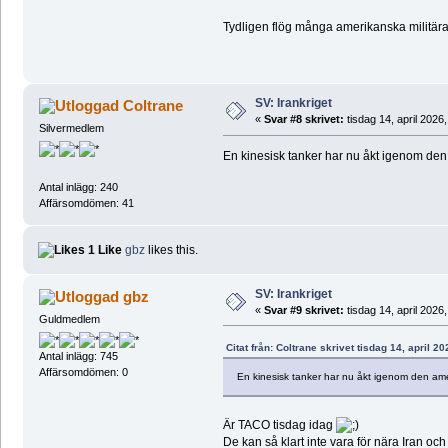
Tydligen flög många amerikanska militära 
SV: Irankriget
Coltrane
«
Svar #8 skrivet:
tisdag 14, april 2026,
Silvermedlem
En kinesisk tanker har nu åkt igenom de
Antal inlägg: 240
Affärsomdömen: 41
1 Like
gbz
likes this.
SV: Irankriget
gbz
«
Svar #9 skrivet:
tisdag 14, april 2026
Guldmedlem
Citat från: Coltrane skrivet tisdag 14, april 2
Antal inlägg: 745
Affärsomdömen: 0
En kinesisk tanker har nu åkt igenom den am
Är TACO tisdag idag
De kan så klart inte vara för nära Iran oc