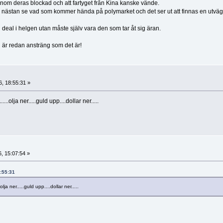
enom deras blockad och att fartyget från Kina kanske vände.
 nästan se vad som kommer hända på polymarket och det ser ut att finnas en utväg
 deal i helgen utan måste själv vara den som tar åt sig äran.
 är redan ansträng som det är!
6, 18:55:31 »
....olja ner.....guld upp....dollar ner.....
6, 15:07:54 »
8:55:31
.olja ner.....guld upp....dollar ner.....