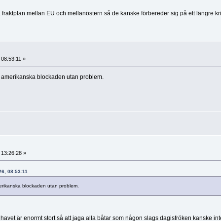
fraktplan mellan EU och mellanöstern så de kanske förbereder sig på ett längre kri
 08:53:11 »
n amerikanska blockaden utan problem.
, 13:26:28 »
026, 08:53:11
erikanska blockaden utan problem.
h havet är enormt stort så att jaga alla båtar som någon slags dagisfröken kanske int