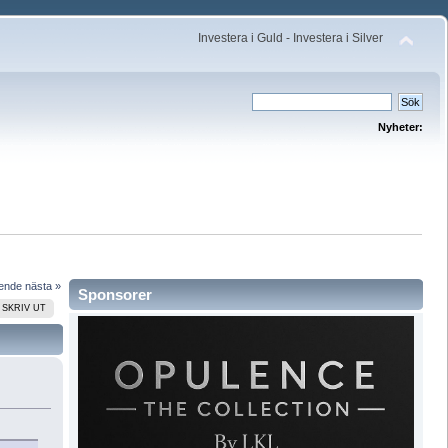
Investera i Guld - Investera i Silver
Nyheter:
ående
nästa »
Sponsorer
SKRIV UT