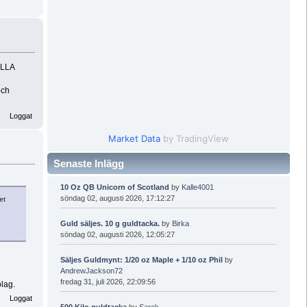
ALLA
och
Loggat
Market Data
by TradingView
Senaste Inlägg
10 Oz QB Unicorn of Scotland
by
Kalle4001
söndag 02, augusti 2026, 17:12:27
et
Guld säljes. 10 g guldtacka.
by
Birka
söndag 02, augusti 2026, 12:05:27
Säljes Guldmynt: 1/20 oz Maple + 1/10 oz Phil
by
AndrewJackson72
fredag 31, juli 2026, 22:09:56
lag.
Loggat
500 Kilo guldtacka
by
Sarek