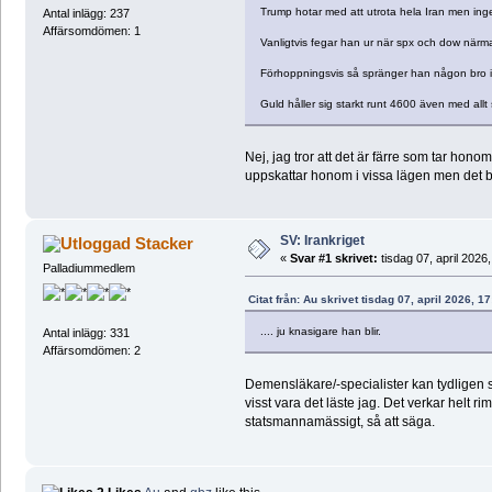
Trump hotar med att utrota hela Iran men inge
Antal inlägg: 237
Affärsomdömen: 1
Vanligtvis fegar han ur när spx och dow närma
Förhoppningsvis så spränger han någon bro i
Guld håller sig starkt runt 4600 även med all
Nej, jag tror att det är färre som tar hono
uppskattar honom i vissa lägen men det bl
SV: Irankriget
Stacker
«
Svar #1 skrivet:
tisdag 07, april 2026,
Palladiummedlem
Citat från: Au skrivet tisdag 07, april 2026, 1
.... ju knasigare han blir.
Antal inlägg: 331
Affärsomdömen: 2
Demensläkare/-specialister kan tydligen 
visst vara det läste jag. Det verkar helt ri
statsmannamässigt, så att säga.