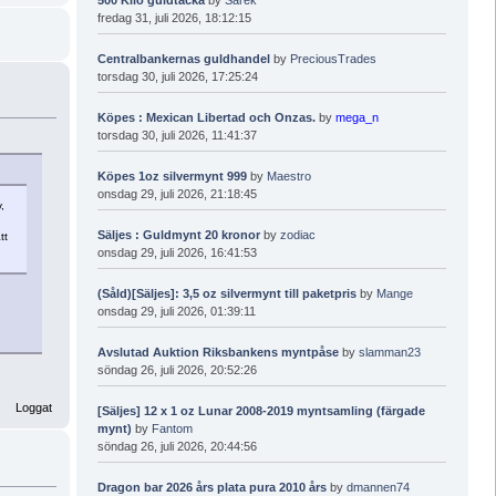
fredag 31, juli 2026, 18:12:15
Centralbankernas guldhandel
by
PreciousTrades
torsdag 30, juli 2026, 17:25:24
Köpes : Mexican Libertad och Onzas.
by
mega_n
torsdag 30, juli 2026, 11:41:37
Köpes 1oz silvermynt 999
by
Maestro
onsdag 29, juli 2026, 21:18:45
,
Säljes : Guldmynt 20 kronor
by
zodiac
tt
onsdag 29, juli 2026, 16:41:53
(Såld)[Säljes]: 3,5 oz silvermynt till paketpris
by
Mange
onsdag 29, juli 2026, 01:39:11
Avslutad Auktion Riksbankens myntpåse
by
slamman23
söndag 26, juli 2026, 20:52:26
Loggat
[Säljes] 12 x 1 oz Lunar 2008-2019 myntsamling (färgade
mynt)
by
Fantom
söndag 26, juli 2026, 20:44:56
Dragon bar 2026 års plata pura 2010 års
by
dmannen74