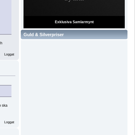
Exklusiva Samlarmynt
Guld & Silverpriser
ch
Loggat
p ska
Loggat