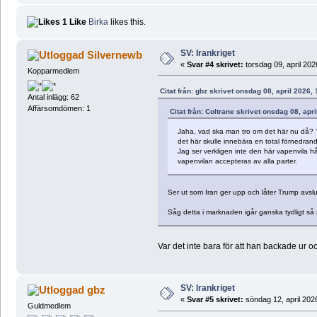
1 Like
Birka
likes this.
SV: Irankriget
Silvernewb
«
Svar #4 skrivet:
torsdag 09, april 202
Kopparmedlem
Citat från: gbz skrivet onsdag 08, april 2026,
Antal inlägg: 62
Affärsomdömen: 1
Citat från: Coltrane skrivet onsdag 08, apr
Jaha, vad ska man tro om det här nu då? Tr
det här skulle innebära en total förnedrand
Jag ser verkligen inte den här vapenvila hå
vapenvilan accepteras av alla parter.
Ser ut som Iran ger upp och låter Trump avslut
Såg detta i marknaden igår ganska tydligt så 
Var det inte bara för att han backade ur oc
SV: Irankriget
gbz
«
Svar #5 skrivet:
söndag 12, april 202
Guldmedlem