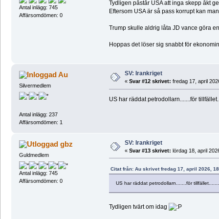
Tydligen påstår USA att inga skepp åkt g
Antal inlägg: 745
Eftersom USA är så pass korrupt kan man
Affärsomdömen: 0
Trump skulle aldrig låta JD vance göra en
Hoppas det löser sig snabbt för ekonomin
SV: Irankriget
Au
«
Svar #12 skrivet:
fredag 17, april 202
Silvermedlem
US har räddat petrodollarn.......för tillfället...
Antal inlägg: 237
Affärsomdömen: 1
SV: Irankriget
gbz
«
Svar #13 skrivet:
lördag 18, april 202
Guldmedlem
Citat från: Au skrivet fredag 17, april 2026, 1
Antal inlägg: 745
Affärsomdömen: 0
US har räddat petrodollarn.......för tillfället......
Tydligen tvärt om idag