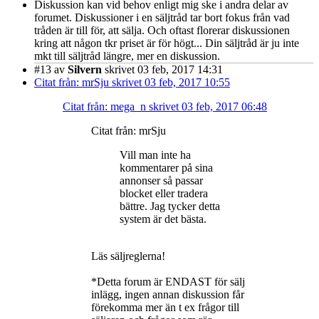
Diskussion kan vid behov enligt mig ske i andra delar av
forumet. Diskussioner i en säljtråd tar bort fokus från vad
tråden är till för, att sälja. Och oftast florerar diskussionen
kring att någon tkr priset är för högt... Din säljtråd är ju inte
mkt till säljtråd längre, mer en diskussion.
#13
av
Silvern
skrivet 03 feb, 2017 14:31
Citat från: mrSju skrivet 03 feb, 2017 10:55
Citat från: mega_n skrivet 03 feb, 2017 06:48
Citat från: mrSju
Vill man inte ha
kommentarer på sina
annonser så passar
blocket eller tradera
bättre. Jag tycker detta
system är det bästa.
Läs säljreglerna!
*Detta forum är ENDAST för sälj
inlägg, ingen annan diskussion får
förekomma mer än t ex frågor till