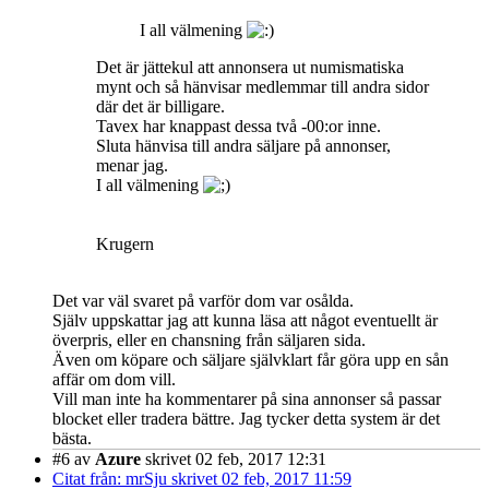
I all välmening
Det är jättekul att annonsera ut numismatiska
mynt och så hänvisar medlemmar till andra sidor
där det är billigare.
Tavex har knappast dessa två -00:or inne.
Sluta hänvisa till andra säljare på annonser,
menar jag.
I all välmening
Krugern
Det var väl svaret på varför dom var osålda.
Själv uppskattar jag att kunna läsa att något eventuellt är
överpris, eller en chansning från säljaren sida.
Även om köpare och säljare självklart får göra upp en sån
affär om dom vill.
Vill man inte ha kommentarer på sina annonser så passar
blocket eller tradera bättre. Jag tycker detta system är det
bästa.
#6
av
Azure
skrivet 02 feb, 2017 12:31
Citat från: mrSju skrivet 02 feb, 2017 11:59