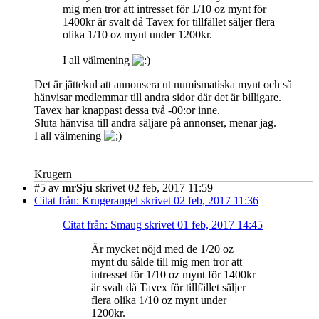
mig men tror att intresset för 1/10 oz mynt för
1400kr är svalt då Tavex för tillfället säljer flera
olika 1/10 oz mynt under 1200kr.
I all välmening
Det är jättekul att annonsera ut numismatiska mynt och så
hänvisar medlemmar till andra sidor där det är billigare.
Tavex har knappast dessa två -00:or inne.
Sluta hänvisa till andra säljare på annonser, menar jag.
I all välmening
Krugern
#5
av
mrSju
skrivet 02 feb, 2017 11:59
Citat från: Krugerangel skrivet 02 feb, 2017 11:36
Citat från: Smaug skrivet 01 feb, 2017 14:45
Är mycket nöjd med de 1/20 oz
mynt du sålde till mig men tror att
intresset för 1/10 oz mynt för 1400kr
är svalt då Tavex för tillfället säljer
flera olika 1/10 oz mynt under
1200kr.