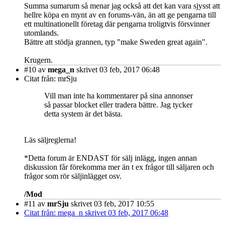
Summa sumarum så menar jag också att det kan vara sjysst att
hellre köpa en mynt av en forums-vän, än att ge pengarna till
ett multinationellt företag där pengarna troligtvis försvinner
utomlands.
Bättre att stödja grannen, typ "make Sweden great again".
Krugern.
#10
av
mega_n
skrivet 03 feb, 2017 06:48
Citat från: mrSju
Vill man inte ha kommentarer på sina annonser
så passar blocket eller tradera bättre. Jag tycker
detta system är det bästa.
Läs säljreglerna!
*Detta forum är ENDAST för sälj inlägg, ingen annan
diskussion får förekomma mer än t ex frågor till säljaren och
frågor som rör säljinlägget osv.
/Mod
#11
av
mrSju
skrivet 03 feb, 2017 10:55
Citat från: mega_n skrivet 03 feb, 2017 06:48