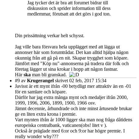
Jag tycker det är bra att forumet bidrar till
diskussion och sprider information till dess
medlemmar, förutsatt att det görs i god ton.
Din prissättning verkar helt schysst.
Jag ville bara försvara hela upplägget med att lägga ut
annonser här som forumtrådar. Det kan alltid hjälpa någon
okunnig från att gå på en nit. Skapar trygghet som köpare.
Jämfört med "Köp nu"-annonserna på tradera där folk och
företag lägger ut sina krokar i hopp att någon fastnar.
Här
ska
man bli granskad.
#9
av
Krugerangel
skrivet 02 feb, 2017 15:34
Javisst är ett mynt ifrån -00 betydligt mer attraktiv än en -01
för en samlare och köpare.
Därför har jag extra många mynt och medaljer ifrån 2000,
1999, 1996, 2006, 1899, 1900, 1966 osv.
Jämnt decennie, århundrade och inte minst årtusende brukar
ge en liten extra krona i premie.
Vart mynten ifrån år 1000 ligger ska man nog fråga dåtidens
europeiska centralbank, vaticanen(obs! litet v ).
Också år präglade med 6:or och 9:or har högre premie. I
really wonder why???