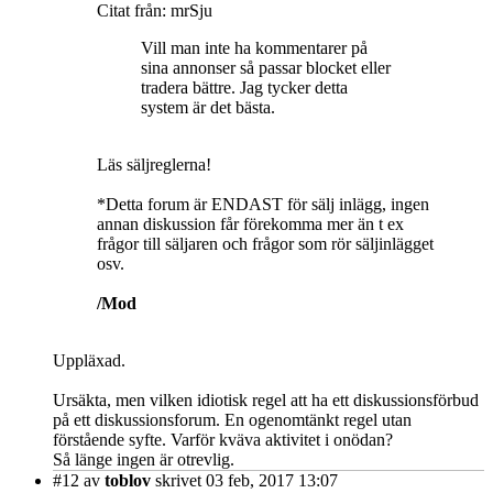
Citat från: mrSju
Vill man inte ha kommentarer på
sina annonser så passar blocket eller
tradera bättre. Jag tycker detta
system är det bästa.
Läs säljreglerna!
*Detta forum är ENDAST för sälj inlägg, ingen
annan diskussion får förekomma mer än t ex
frågor till säljaren och frågor som rör säljinlägget
osv.
/Mod
Uppläxad.
Ursäkta, men vilken idiotisk regel att ha ett diskussionsförbud
på ett diskussionsforum. En ogenomtänkt regel utan
förstående syfte. Varför kväva aktivitet i onödan?
Så länge ingen är otrevlig.
#12
av
toblov
skrivet 03 feb, 2017 13:07