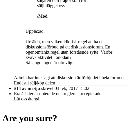
säljaren och frågor som rör
säljinlägget osv.
/Mod
Uppläxad.
Ursäkta, men vilken idiotisk regel att ha ett
diskussionsförbud på ett diskussionsforum. En
ogenomtänkt regel utan förstående syfte. Varför
kväva aktivitet i onödan?
Så länge ingen är otrevlig.
Admin har inte sagt att diskussion är förbjudet i hela forumet.
Endast i sälj/köp delen
#14
av
mrSju
skrivet 03 feb, 2017 15:02
Era åsikter är noterade och reglerna accepterade.
Låt oss återgå.
Are you sure?