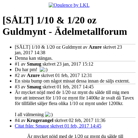
[SÅLT] 1/10 & 1/20 oz
Guldmynt - Ädelmetallforum
[SÅLT] 1/10 & 1/20 oz Guldmynt
av
Azure
skrivet 23
jan, 2017 14:38
Denna kan stängas.
#1
av
Smaug
skrivet 23 jan, 2017 15:12
Du har pm!
#2
av
Azure
skrivet 01 feb, 2017 12:31
En sista bump om något missat dessa innan de säljs externt.
#3
av
Smaug
skrivet 01 feb, 2017 14:45
Är mycket nöjd med de 1/20 oz mynt du sålde till mig men
tror att intresset för 1/10 oz mynt för 1400kr är svalt då Tavex
för tillfället säljer flera olika 1/10 oz mynt under 1200kr.
I all välmening
#4
av
Krugerangel
skrivet 02 feb, 2017 11:36
Citat från: Smaug skrivet 01 feb, 2017 14:45
Är mycket nöjd med de 1/20 oz mynt du sålde till