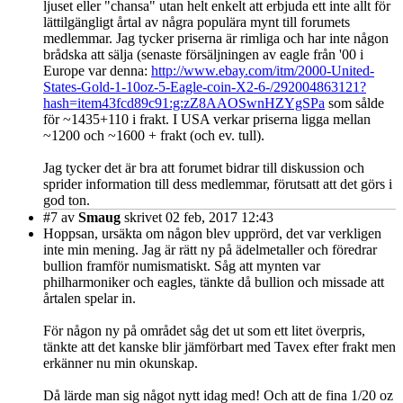
ljuset eller "chansa" utan helt enkelt att erbjuda ett inte allt för
lättilgängligt årtal av några populära mynt till forumets
medlemmar. Jag tycker priserna är rimliga och har inte någon
brådska att sälja (senaste försäljningen av eagle från '00 i
Europe var denna:
http://www.ebay.com/itm/2000-United-
States-Gold-1-10oz-5-Eagle-coin-X2-6-/292004863121?
hash=item43fcd89c91:g:zZ8AAOSwnHZYgSPa
som sålde
för ~1435+110 i frakt. I USA verkar priserna ligga mellan
~1200 och ~1600 + frakt (och ev. tull).
Jag tycker det är bra att forumet bidrar till diskussion och
sprider information till dess medlemmar, förutsatt att det görs i
god ton.
#7
av
Smaug
skrivet 02 feb, 2017 12:43
Hoppsan, ursäkta om någon blev upprörd, det var verkligen
inte min mening. Jag är rätt ny på ädelmetaller och föredrar
bullion framför numismatiskt. Såg att mynten var
philharmoniker och eagles, tänkte då bullion och missade att
årtalen spelar in.
För någon ny på området såg det ut som ett litet överpris,
tänkte att det kanske blir jämförbart med Tavex efter frakt men
erkänner nu min okunskap.
Då lärde man sig något nytt idag med! Och att de fina 1/20 oz