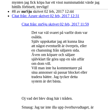
mynten jag fick köpa har ett visst numismatiskt värde jag
hittills förbisett, trevligt!
#8
av
mrSju
skrivet 02 feb, 2017 12:44
Citat från: Azure skrivet 02 feb, 2017 12:31
Citat från: mrSju skrivet 02 feb, 2017 11:59
Det var väl svaret på varför dom var
osålda.
Själv uppskattar jag att kunna läsa
att något eventuellt är överpris, eller
en chansning från säljaren sida.
Även om köpare och säljare
självklart får göra upp en sån affär
om dom vill.
Vill man inte ha kommentarer på
sina annonser så passar blocket eller
tradera bättre. Jag tycker detta
system är det bästa.
Oj vad det blev drag här i tråden.
Smaug: Jag tar inte illa upp överhuvudtaget, är