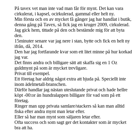
På tavex vet man inte vad man får för mynt. Det kan vara
cirkulerat, i kapsel, ocirkulerad, gammal eller helt ny.
Min första och en av mycket få gånger jag har handlat i butik,
denna gång på Tavex, så fick jag en kruger 2009, cirkulerad.
Jag gick hem, tittade på den och bestämde mig för att byta
den.
15minuter senare var jag nere i stan, bytte och fick en helt ny
ifrån, då, 2014.
Den har jag fortfarande kvar som ett litet minne på hur korkad
jag var.
Det finns andra och billigare sätt att skaffa sig en 1 Oz
guldmynt på som är mycket trevligare.
Privat till exempel.
Ett företag har aldrig något extra att bjuda på. Speciellt inte
inom ädelmetall-branschen.
Därför handlar jag nästan uteslutande privat och hade hellre
köpt -00:or än hundralappen billigare för vad som på ett
företag.
Ringer man upp privata samlare/stackers så kan man alltid
fiska efter andra mynt man letar efter.
Eller så har man mynt som säljaren letar efter.
Ofta success och som sagt ger det kontakter som är mycket
bra att ha.