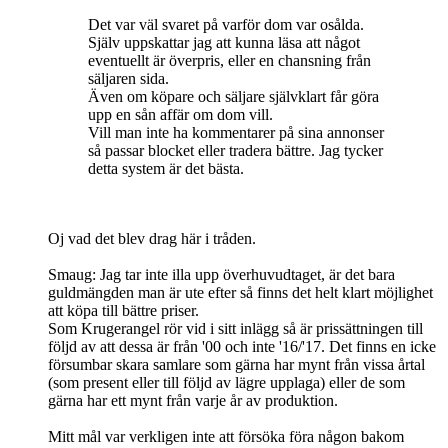
Det var väl svaret på varför dom var osålda.
Själv uppskattar jag att kunna läsa att något
eventuellt är överpris, eller en chansning från
säljaren sida.
Även om köpare och säljare självklart får göra
upp en sån affär om dom vill.
Vill man inte ha kommentarer på sina annonser
så passar blocket eller tradera bättre. Jag tycker
detta system är det bästa.
Oj vad det blev drag här i tråden.
Smaug: Jag tar inte illa upp överhuvudtaget, är det bara
guldmängden man är ute efter så finns det helt klart möjlighet
att köpa till bättre priser.
Som Krugerangel rör vid i sitt inlägg så är prissättningen till
följd av att dessa är från '00 och inte '16/'17. Det finns en icke
försumbar skara samlare som gärna har mynt från vissa årtal
(som present eller till följd av lägre upplaga) eller de som
gärna har ett mynt från varje år av produktion.
Mitt mål var verkligen inte att försöka föra någon bakom