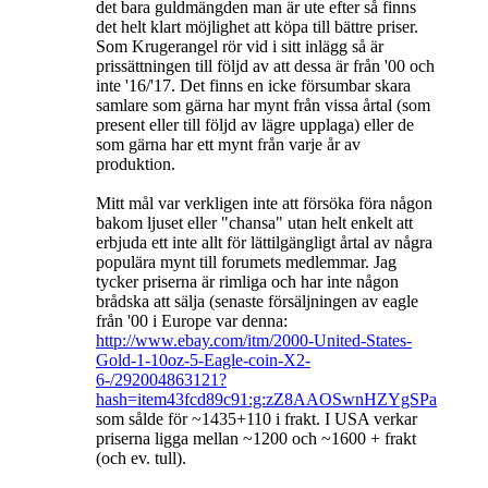
det bara guldmängden man är ute efter så finns
det helt klart möjlighet att köpa till bättre priser.
Som Krugerangel rör vid i sitt inlägg så är
prissättningen till följd av att dessa är från '00 och
inte '16/'17. Det finns en icke försumbar skara
samlare som gärna har mynt från vissa årtal (som
present eller till följd av lägre upplaga) eller de
som gärna har ett mynt från varje år av
produktion.
Mitt mål var verkligen inte att försöka föra någon
bakom ljuset eller "chansa" utan helt enkelt att
erbjuda ett inte allt för lättilgängligt årtal av några
populära mynt till forumets medlemmar. Jag
tycker priserna är rimliga och har inte någon
brådska att sälja (senaste försäljningen av eagle
från '00 i Europe var denna:
http://www.ebay.com/itm/2000-United-States-
Gold-1-10oz-5-Eagle-coin-X2-
6-/292004863121?
hash=item43fcd89c91:g:zZ8AAOSwnHZYgSPa
som sålde för ~1435+110 i frakt. I USA verkar
priserna ligga mellan ~1200 och ~1600 + frakt
(och ev. tull).