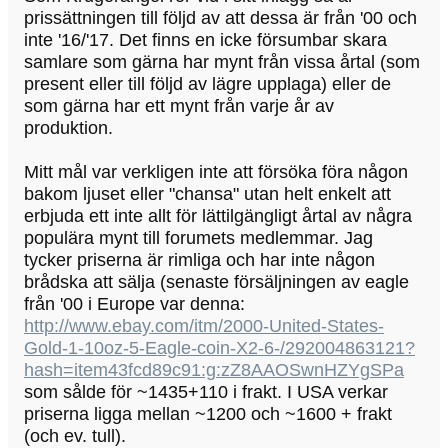
prissättningen till följd av att dessa är från '00 och
inte '16/'17. Det finns en icke försumbar skara
samlare som gärna har mynt från vissa årtal (som
present eller till följd av lägre upplaga) eller de
som gärna har ett mynt från varje år av
produktion.
Mitt mål var verkligen inte att försöka föra någon
bakom ljuset eller "chansa" utan helt enkelt att
erbjuda ett inte allt för lättilgängligt årtal av några
populära mynt till forumets medlemmar. Jag
tycker priserna är rimliga och har inte någon
brådska att sälja (senaste försäljningen av eagle
från '00 i Europe var denna:
http://www.ebay.com/itm/2000-United-States-
Gold-1-10oz-5-Eagle-coin-X2-6-/292004863121?
hash=item43fcd89c91:g:zZ8AAOSwnHZYgSPa
som sålde för ~1435+110 i frakt. I USA verkar
priserna ligga mellan ~1200 och ~1600 + frakt
(och ev. tull).