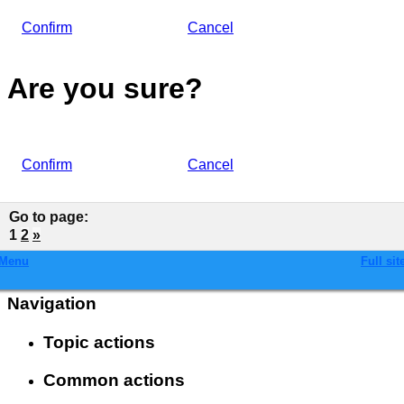
Confirm
Cancel
Are you sure?
Confirm
Cancel
Go to page
:
1
2
»
Menu
Full sit
Navigation
Topic actions
Common actions