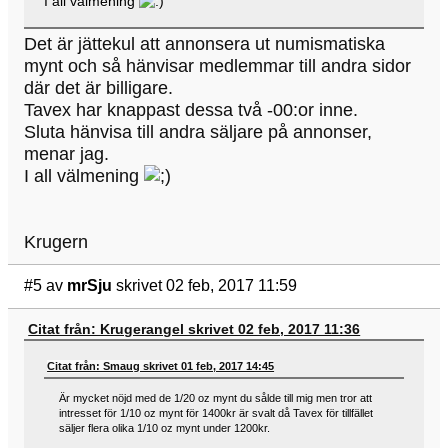
I all välmening
Det är jättekul att annonsera ut numismatiska
mynt och så hänvisar medlemmar till andra sidor
där det är billigare.
Tavex har knappast dessa två -00:or inne.
Sluta hänvisa till andra säljare på annonser,
menar jag.
I all välmening
Krugern
#5
av
mrSju
skrivet 02 feb, 2017 11:59
Citat från: Krugerangel skrivet 02 feb, 2017 11:36
Citat från: Smaug skrivet 01 feb, 2017 14:45
Är mycket nöjd med de 1/20 oz mynt du sålde till mig men tror att
intresset för 1/10 oz mynt för 1400kr är svalt då Tavex för tillfället
säljer flera olika 1/10 oz mynt under 1200kr.