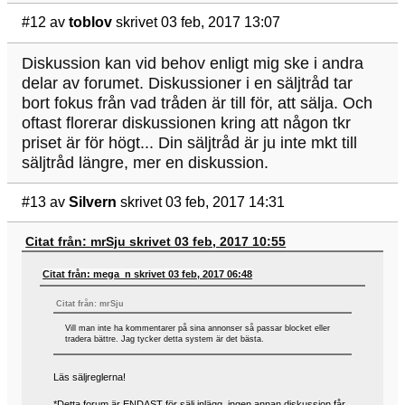
#12
av
toblov
skrivet 03 feb, 2017 13:07
Diskussion kan vid behov enligt mig ske i andra
delar av forumet. Diskussioner i en säljtråd tar
bort fokus från vad tråden är till för, att sälja. Och
oftast florerar diskussionen kring att någon tkr
priset är för högt... Din säljtråd är ju inte mkt till
säljtråd längre, mer en diskussion.
#13
av
Silvern
skrivet 03 feb, 2017 14:31
Citat från: mrSju skrivet 03 feb, 2017 10:55
Citat från: mega_n skrivet 03 feb, 2017 06:48
Citat från: mrSju
Vill man inte ha kommentarer på sina annonser så passar blocket eller
tradera bättre. Jag tycker detta system är det bästa.
Läs säljreglerna!
*Detta forum är ENDAST för sälj inlägg, ingen annan diskussion får