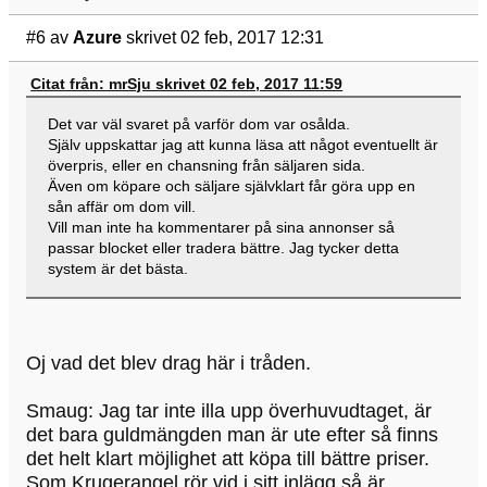
#6
av
Azure
skrivet 02 feb, 2017 12:31
Citat från: mrSju skrivet 02 feb, 2017 11:59
Det var väl svaret på varför dom var osålda.
Själv uppskattar jag att kunna läsa att något eventuellt är
överpris, eller en chansning från säljaren sida.
Även om köpare och säljare självklart får göra upp en
sån affär om dom vill.
Vill man inte ha kommentarer på sina annonser så
passar blocket eller tradera bättre. Jag tycker detta
system är det bästa.
Oj vad det blev drag här i tråden.
Smaug: Jag tar inte illa upp överhuvudtaget, är
det bara guldmängden man är ute efter så finns
det helt klart möjlighet att köpa till bättre priser.
Som Krugerangel rör vid i sitt inlägg så är