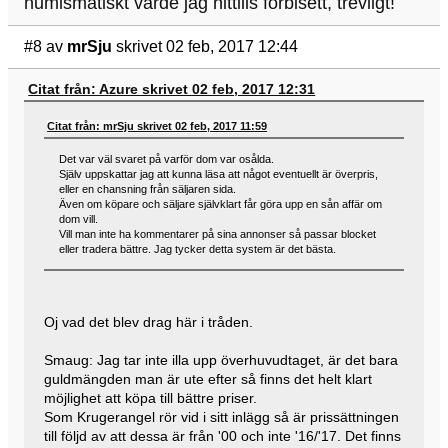
numismatiskt värde jag hittills förbisett, trevligt!
#8
av
mrSju
skrivet 02 feb, 2017 12:44
Citat från: Azure skrivet 02 feb, 2017 12:31
Citat från: mrSju skrivet 02 feb, 2017 11:59
Det var väl svaret på varför dom var osålda.
Själv uppskattar jag att kunna läsa att något eventuellt är överpris,
eller en chansning från säljaren sida.
Även om köpare och säljare självklart får göra upp en sån affär om
dom vill.
Vill man inte ha kommentarer på sina annonser så passar blocket
eller tradera bättre. Jag tycker detta system är det bästa.
Oj vad det blev drag här i tråden.
Smaug: Jag tar inte illa upp överhuvudtaget, är det bara
guldmängden man är ute efter så finns det helt klart
möjlighet att köpa till bättre priser.
Som Krugerangel rör vid i sitt inlägg så är prissättningen
till följd av att dessa är från '00 och inte '16/'17. Det finns