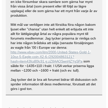
en icke försumbar skara samlare som gärna har mynt
från vissa årtal (som present eller till följd av lägre
upplaga) eller de som gärna har ett mynt från varje år av
produktion.
Mitt mål var verkligen inte att försöka föra någon bakom
ljuset eller "chansa" utan helt enkelt att erbjuda ett inte
allt för lättilgängligt årtal av några populära mynt till
forumets medlemmar. Jag tycker priserna är rimliga och
har inte någon brådska att sälja (senaste försäljningen
av eagle från '00 i Europe var denna:
http://www.ebay.com/itm/2000-United-States-Gold-1-
10oz-5-Eagle-coin-X2-6-/292004863121?
hash=item43fcd89c91:g:zZ8AAOSwnHZYgSPa
som
sålde för ~1435+110 i frakt. I USA verkar priserna ligga
mellan ~1200 och ~1600 + frakt (och ev. tull).
Jag tycker det är bra att forumet bidrar till diskussion och
sprider information till dess medlemmar, förutsatt att det
görs i god ton.