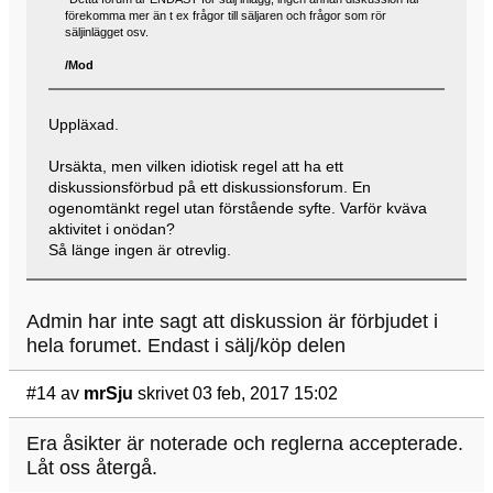
förekomma mer än t ex frågor till säljaren och frågor som rör
säljinlägget osv.
/Mod
Uppläxad.
Ursäkta, men vilken idiotisk regel att ha ett
diskussionsförbud på ett diskussionsforum. En
ogenomtänkt regel utan förstående syfte. Varför kväva
aktivitet i onödan?
Så länge ingen är otrevlig.
Admin har inte sagt att diskussion är förbjudet i
hela forumet. Endast i sälj/köp delen
#14
av
mrSju
skrivet 03 feb, 2017 15:02
Era åsikter är noterade och reglerna accepterade.
Låt oss återgå.