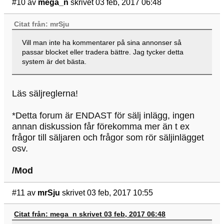
#10
av
mega_n
skrivet 03 feb, 2017 06:48
Citat från: mrSju
Vill man inte ha kommentarer på sina annonser så
passar blocket eller tradera bättre. Jag tycker detta
system är det bästa.
Läs säljreglerna!
*Detta forum är ENDAST för sälj inlägg, ingen
annan diskussion får förekomma mer än t ex
frågor till säljaren och frågor som rör säljinlägget
osv.
/Mod
#11
av
mrSju
skrivet 03 feb, 2017 10:55
Citat från: mega_n skrivet 03 feb, 2017 06:48