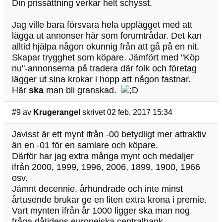
Din prissättning verkar helt schysst.
Jag ville bara försvara hela upplägget med att
lägga ut annonser här som forumtrådar. Det kan
alltid hjälpa någon okunnig från att gå på en nit.
Skapar trygghet som köpare. Jämfört med "Köp
nu"-annonserna på tradera där folk och företag
lägger ut sina krokar i hopp att någon fastnar.
Här
ska
man bli granskad.
#9
av
Krugerangel
skrivet 02 feb, 2017 15:34
Javisst är ett mynt ifrån -00 betydligt mer attraktiv
än en -01 för en samlare och köpare.
Därför har jag extra många mynt och medaljer
ifrån 2000, 1999, 1996, 2006, 1899, 1900, 1966
osv.
Jämnt decennie, århundrade och inte minst
årtusende brukar ge en liten extra krona i premie.
Vart mynten ifrån år 1000 ligger ska man nog
fråga dåtidens europeiska centralbank,