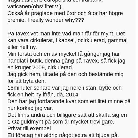
vaticanen(obs! litet v ).
Också år präglade med 6:or och 9:or har högre
premie. I really wonder why???
På tavex vet man inte vad man får för mynt. Det
kan vara cirkulerat, i kapsel, ocirkulerad, gammal
eller helt ny.
Min första och en av mycket få gånger jag har
handlat i butik, denna gång på Tavex, så fick jag
en kruger 2009, cirkulerad.
Jag gick hem, tittade på den och bestämde mig
för att byta den.
15minuter senare var jag nere i stan, bytte och
fick en helt ny ifrån, då, 2014.
Den har jag fortfarande kvar som ett litet minne på
hur korkad jag var.
Det finns andra och billigare sätt att skaffa sig en
1 Oz guldmynt på som är mycket trevligare.
Privat till exempel.
Ett företag har aldrig något extra att bjuda på.