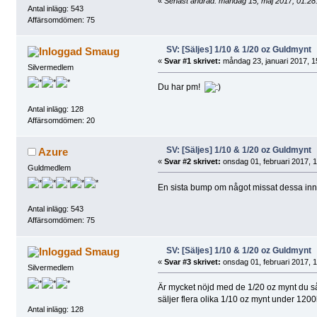
«
Senast ändrad: måndag 15, maj 2017, 01:28
Antal inlägg: 543
Affärsomdömen: 75
SV: [Säljes] 1/10 & 1/20 oz Guldmynt
Smaug
«
Svar #1 skrivet:
måndag 23, januari 2017, 1
Silvermedlem
Du har pm!
Antal inlägg: 128
Affärsomdömen: 20
SV: [Säljes] 1/10 & 1/20 oz Guldmynt
Azure
«
Svar #2 skrivet:
onsdag 01, februari 2017, 1
Guldmedlem
En sista bump om något missat dessa inna
Antal inlägg: 543
Affärsomdömen: 75
SV: [Säljes] 1/10 & 1/20 oz Guldmynt
Smaug
«
Svar #3 skrivet:
onsdag 01, februari 2017, 1
Silvermedlem
Är mycket nöjd med de 1/20 oz mynt du sålde 
säljer flera olika 1/10 oz mynt under 1200
Antal inlägg: 128