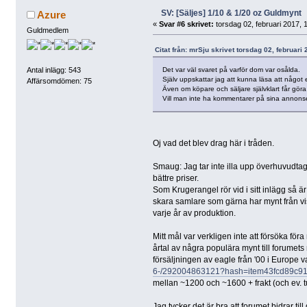
SV: [Säljes] 1/10 & 1/20 oz Guldmynt
Azure
«
Svar #6 skrivet:
torsdag 02, februari 2017, 
Guldmedlem
Citat från: mrSju skrivet torsdag 02, februari
Det var väl svaret på varför dom var osålda.
Antal inlägg: 543
Själv uppskattar jag att kunna läsa att något e
Affärsomdömen: 75
Även om köpare och säljare självklart får göra
Vill man inte ha kommentarer på sina annonser
Oj vad det blev drag här i tråden.
Smaug: Jag tar inte illa upp överhuvudtaget
bättre priser.
Som Krugerangel rör vid i sitt inlägg så är 
skara samlare som gärna har mynt från viss
varje år av produktion.
Mitt mål var verkligen inte att försöka föra 
årtal av några populära mynt till forumet
försäljningen av eagle från '00 i Europe 
6-/292004863121?hash=item43fcd89c
mellan ~1200 och ~1600 + frakt (och ev. tu
Jag tycker det är bra att forumet bidrar til