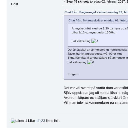
«
Svar #5 skrivet:
torsdag 02, februari 2017, 
Gäst
Citat från: Krugerangel skrivet torsdag 02, fe
Citat från: Smaug skrivet onsdag 01, febru
Är mycket nöjd med de 1/20 oz mynt du sålde t
olika 1/10 oz mynt under 1200kr.
I all välmening
Det är jättekul att annonsera ut numismatiska 
Tavex har knappast dessa två -00:or inne.
Sluta hänvisa till andra säljare på annonser, 
I all välmening
Krugern
Det var väl svaret på varför dom var osåld
Själv uppskattar jag att kunna läsa att någ
Även om köpare och säljare självklart får 
Vill man inte ha kommentarer på sina anno
1 Like
sff123
likes this.