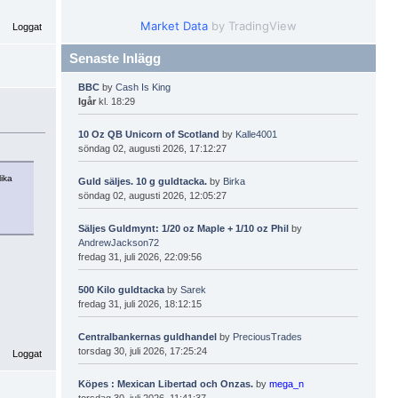
Market Data
by TradingView
Loggat
Senaste Inlägg
BBC
by
Cash Is King
Igår
kl. 18:29
10 Oz QB Unicorn of Scotland
by
Kalle4001
söndag 02, augusti 2026, 17:12:27
lika
Guld säljes. 10 g guldtacka.
by
Birka
söndag 02, augusti 2026, 12:05:27
Säljes Guldmynt: 1/20 oz Maple + 1/10 oz Phil
by
AndrewJackson72
fredag 31, juli 2026, 22:09:56
500 Kilo guldtacka
by
Sarek
fredag 31, juli 2026, 18:12:15
Centralbankernas guldhandel
by
PreciousTrades
torsdag 30, juli 2026, 17:25:24
Loggat
Köpes : Mexican Libertad och Onzas.
by
mega_n
torsdag 30, juli 2026, 11:41:37