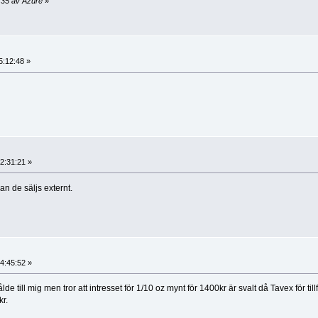
:35 av Azure
»
5:12:48 »
2:31:21 »
n de säljs externt.
4:45:52 »
till mig men tror att intresset för 1/10 oz mynt för 1400kr är svalt då Tavex för tillf
kr.