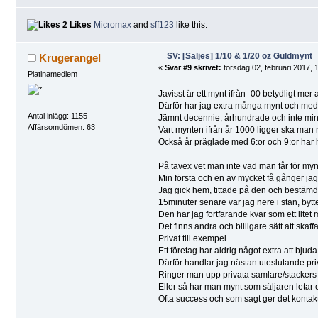
2 Likes
Micromax
and
sff123
like this.
SV: [Säljes] 1/10 & 1/20 oz Guldmynt
Krugerangel
«
Svar #9 skrivet:
torsdag 02, februari 2017, 
Platinamedlem
Javisst är ett mynt ifrån -00 betydligt mer
Därför har jag extra många mynt och meda
Antal inlägg: 1155
Jämnt decennie, århundrade och inte minst
Affärsomdömen: 63
Vart mynten ifrån år 1000 ligger ska man n
Också år präglade med 6:or och 9:or har 
På tavex vet man inte vad man får för mynt.
Min första och en av mycket få gånger jag 
Jag gick hem, tittade på den och bestämde
15minuter senare var jag nere i stan, bytte
Den har jag fortfarande kvar som ett litet
Det finns andra och billigare sätt att ska
Privat till exempel.
Ett företag har aldrig något extra att bju
Därför handlar jag nästan uteslutande priv
Ringer man upp privata samlare/stackers så
Eller så har man mynt som säljaren letar e
Ofta success och som sagt ger det kontakt