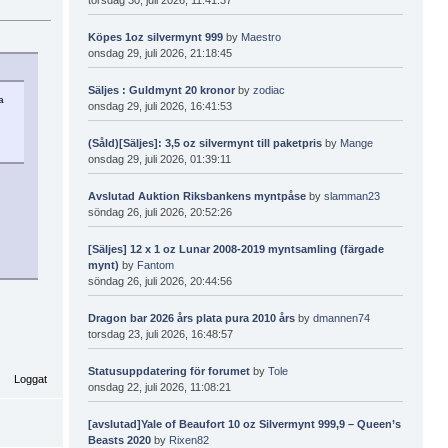
Köpes 1oz silvermynt 999
by
Maestro
onsdag 29, juli 2026, 21:18:45
Säljes : Guldmynt 20 kronor
by
zodiac
a
onsdag 29, juli 2026, 16:41:53
(Såld)[Säljes]: 3,5 oz silvermynt till paketpris
by
Mange
onsdag 29, juli 2026, 01:39:11
Avslutad Auktion Riksbankens myntpåse
by
slamman23
söndag 26, juli 2026, 20:52:26
[Säljes] 12 x 1 oz Lunar 2008-2019 myntsamling (färgade
mynt)
by
Fantom
söndag 26, juli 2026, 20:44:56
Dragon bar 2026 års plata pura 2010 års
by
dmannen74
torsdag 23, juli 2026, 16:48:57
Statusuppdatering för forumet
by
Tole
Loggat
onsdag 22, juli 2026, 11:08:21
[avslutad]Yale of Beaufort 10 oz Silvermynt 999,9 – Queen’s
Beasts 2020
by
Rixen82