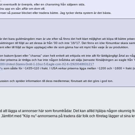
.
t eventuellt är överpris, eller en chansning från säljaren sida.
öra upp en sån affär om dom vill.
ser så passar blocket eller tradera bättre. Jag tycker detta system är det bästa.
 det bara guldmängden man är ute efter så finns det helt klart möjlighet att köpa till bättre priser
sättningen till följd av att dessa är från '00 och inte '16/'17. Det finns en icke försumbar skara sam
t eller till följd av lägre upplaga) eller de som gärna har ett mynt från varje år av produktion.
on bakom ljuset eller "chansa" utan helt enkelt att erbjuda ett inte allt för lättilgängligt årtal av nå
ker priserna är rimliga och har inte någon brådska att sälja (senaste försäljningen av eagle från '
2000-United-States-Gold-1-10oz-5-Eagle-coin-X2-6-/292004863121?
Pa
som sålde för ~1435+110 i frakt. I USA verkar priserna ligga mellan ~1200 och ~1600 + frakt (
skussion och sprider information till dess medlemmar, förutsatt att det görs i god ton.
d att lägga ut annonser här som forumtrådar. Det kan alltid hjälpa någon okunnig fr
 Jämfört med "Köp nu"-annonserna på tradera där folk och företag lägger ut sina kr