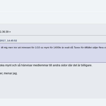
11:36:39 »
 2017, 14:45:52
 mig men tror att intresset för 1/10 oz mynt för 1400kr är svalt då Tavex för tillfället säljer flera o
ska mynt och så hänvisar medlemmar till andra sidor där det är billigare.
.
er, menar jag.