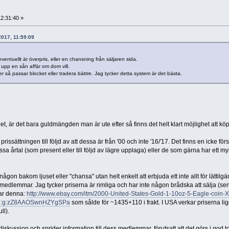
12:31:40 »
 2017, 11:59:09
ventuellt är överpris, eller en chansning från säljaren sida.
 upp en sån affär om dom vill.
 så passar blocket eller tradera bättre. Jag tycker detta system är det bästa.
, är det bara guldmängden man är ute efter så finns det helt klart möjlighet att köpa
prissättningen till följd av att dessa är från '00 och inte '16/'17. Det finns en icke fö
a årtal (som present eller till följd av lägre upplaga) eller de som gärna har ett my
någon bakom ljuset eller "chansa" utan helt enkelt att erbjuda ett inte allt för lättilgä
s medlemmar. Jag tycker priserna är rimliga och har inte någon brådska att sälja (se
var denna:
http://www.ebay.com/itm/2000-United-States-Gold-1-10oz-5-Eagle-coin-X
91:g:zZ8AAOSwnHZYgSPa
som sålde för ~1435+110 i frakt. I USA verkar priserna li
ll).
l diskussion och sprider information till dess medlemmar, förutsatt att det görs i god t