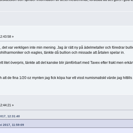
12:43:58 »
et var verkligen inte min mening. Jag är rätt ny på ädelmetaller och föredrar bull
philharmoniker och eagles, tänkte då bullion och missade att årtalen spelar in.
 litet överpris, tänkte att det kanske blir jämförbart med Tavex efter frakt men erkä
tt de fina 1/20 oz mynten jag fick köpa har ett visst numismatiskt värde jag hittills
12:44:21 »
 2017, 12:31:40
ari 2017, 11:59:09