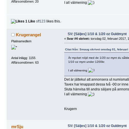
Affärsomdömen: 20
I all välmening
1 Like
sff123
likes this.
SV: [Säljes] 1/10 & 1/20 oz Guldmynt
Krugerangel
«
Svar #4 skrivet:
torsdag 02, februari 2017, 
Platinamedlem
Citat från: Smaug skrivet onsdag 01, februari
Är mycket nöjd med de 1/20 oz mynt du sålde till
Antal inlägg: 1155
1/10 oz mynt under 1200kr.
Affärsomdömen: 63
I all välmening
Det är jättekul att annonsera ut numismati
Tavex har knappast dessa två -00:or inne
Sluta hänvisa till andra säljare på annons
I all välmening
Krugern
SV: [Säljes] 1/10 & 1/20 oz Guldmynt
mrSju