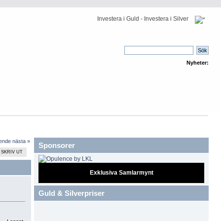
Investera i Guld - Investera i Silver
Nyheter:
ående
nästa »
Sponsorer
SKRIV UT
Exklusiva Samlarmynt
Guld & Silverpriser