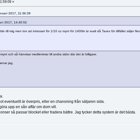
11:59:09 »
bruari 2017, 11:36:39
ari 2017, 14:45:52
ill mig men tror att intresset för 1/10 oz mynt för 1400kr är svalt då Tavex för tillfället säljer fler
mynt och så hänvisar medlemmar till andra sidor där det är billigare.
menar jag.
a.
ot eventuellt är överpris, eller en chansning från säljaren sida.
göra upp en sån affär om dom vill.
nser så passar blocket eller tradera bättre. Jag tycker detta system är det bästa.