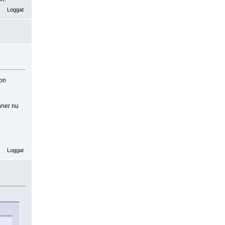
Loggat
ion
nner nu
Loggat