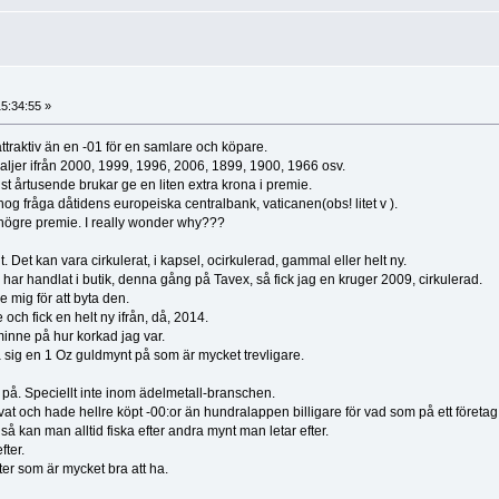
15:34:55 »
 attraktiv än en -01 för en samlare och köpare.
ljer ifrån 2000, 1999, 1996, 2006, 1899, 1900, 1966 osv.
 årtusende brukar ge en liten extra krona i premie.
og fråga dåtidens europeiska centralbank, vaticanen(obs! litet v ).
högre premie. I really wonder why???
 Det kan vara cirkulerat, i kapsel, ocirkulerad, gammal eller helt ny.
har handlat i butik, denna gång på Tavex, så fick jag en kruger 2009, cirkulerad.
 mig för att byta den.
 och fick en helt ny ifrån, då, 2014.
 minne på hur korkad jag var.
ffa sig en 1 Oz guldmynt på som är mycket trevligare.
da på. Speciellt inte inom ädelmetall-branschen.
at och hade hellre köpt -00:or än hundralappen billigare för vad som på ett företag
 kan man alltid fiska efter andra mynt man letar efter.
fter.
er som är mycket bra att ha.