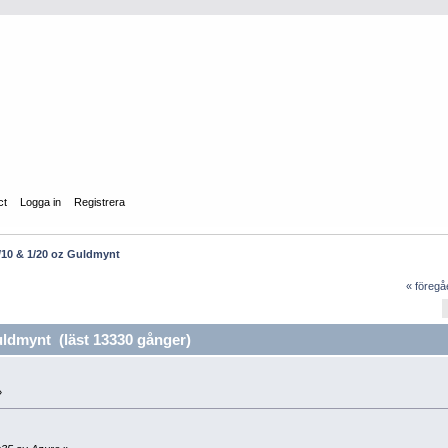
ct
Logga in
Registrera
/10 & 1/20 oz Guldmynt
« föreg
ldmynt (läst 13330 gånger)
»