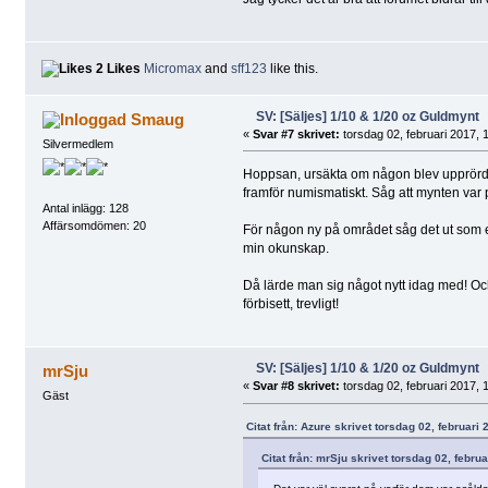
2 Likes
Micromax
and
sff123
like this.
SV: [Säljes] 1/10 & 1/20 oz Guldmynt
Smaug
«
Svar #7 skrivet:
torsdag 02, februari 2017, 
Silvermedlem
Hoppsan, ursäkta om någon blev upprörd, d
framför numismatiskt. Såg att mynten var 
Antal inlägg: 128
Affärsomdömen: 20
För någon ny på området såg det ut som ett
min okunskap.
Då lärde man sig något nytt idag med! Och a
förbisett, trevligt!
SV: [Säljes] 1/10 & 1/20 oz Guldmynt
mrSju
«
Svar #8 skrivet:
torsdag 02, februari 2017, 
Gäst
Citat från: Azure skrivet torsdag 02, februari
Citat från: mrSju skrivet torsdag 02, febru