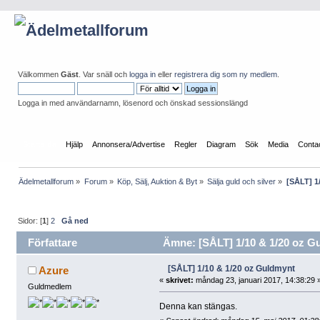
Välkommen
Gäst
. Var snäll och
logga in
eller
registrera dig som ny medlem
.
Logga in med användarnamn, lösenord och önskad sessionslängd
Startsida
Hjälp
Annonsera/Advertise
Regler
Diagram
Sök
Media
Conta
Ädelmetallforum
»
Forum
»
Köp, Sälj, Auktion & Byt
»
Sälja guld och silver
»
[SÅLT] 1
Sidor: [
1
]
2
Gå ned
Författare
Ämne: [SÅLT] 1/10 & 1/20 oz Gu
[SÅLT] 1/10 & 1/20 oz Guldmynt
Azure
«
skrivet:
måndag 23, januari 2017, 14:38:29 
Guldmedlem
Denna kan stängas.