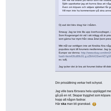
Det var väl svaret på varför dom var osålda
Själv uppskattar jag att kunna läsa att någo
Även om köpare och säljare självklart får g
Vill man inte ha kommentarer på sina annon
Oj vad det blev drag här i tråden.
Smaug: Jag tar inte illa upp överhuvudtaget, är
Som Krugerangel rör vid i sitt inlägg så är pris
som gärna har mynt från vissa årtal (som presen
Mitt mål var verkligen inte att försöka föra någ
populära mynt till forumets medlemmar. Jag tyc
Europe var denna:
http://www.ebay.com/itm/
hash=item43fcd89c91:g:zZ8AAOSwnHZYgS
ev. tull).
Jag tycker det är bra att forumet bidrar till di
Din prissättning verkar helt schysst.
Jag ville bara försvara hela upplägget me
gå på en nit. Skapar trygghet som köpare.
hopp att någon fastnar.
Här
ska
man bli granskad.