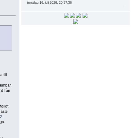
torsdag 16, juli 2026, 20:37:36
 till
rsumbar
nt från
ngligt
naste
2-
gga
on.