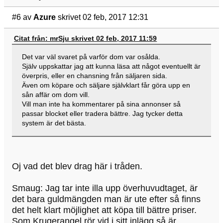
#6
av
Azure
skrivet 02 feb, 2017 12:31
Citat från: mrSju skrivet 02 feb, 2017 11:59
Det var väl svaret på varför dom var osålda.
Själv uppskattar jag att kunna läsa att något eventuellt är
överpris, eller en chansning från säljaren sida.
Även om köpare och säljare självklart får göra upp en
sån affär om dom vill.
Vill man inte ha kommentarer på sina annonser så
passar blocket eller tradera bättre. Jag tycker detta
system är det bästa.
Oj vad det blev drag här i tråden.
Smaug: Jag tar inte illa upp överhuvudtaget, är
det bara guldmängden man är ute efter så finns
det helt klart möjlighet att köpa till bättre priser.
Som Krugerangel rör vid i sitt inlägg så är