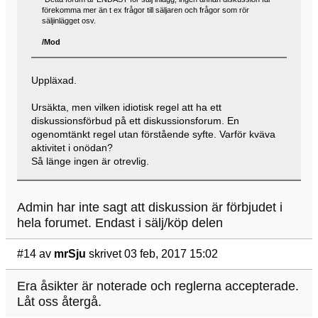
förekomma mer än t ex frågor till säljaren och frågor som rör
säljinlägget osv.
/Mod
Uppläxad.
Ursäkta, men vilken idiotisk regel att ha ett
diskussionsförbud på ett diskussionsforum. En
ogenomtänkt regel utan förstående syfte. Varför kväva
aktivitet i onödan?
Så länge ingen är otrevlig.
Admin har inte sagt att diskussion är förbjudet i
hela forumet. Endast i sälj/köp delen
#14
av
mrSju
skrivet 03 feb, 2017 15:02
Era åsikter är noterade och reglerna accepterade.
Låt oss återgå.