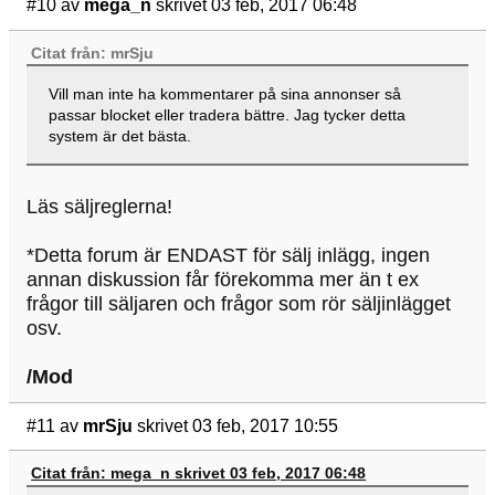
#10
av
mega_n
skrivet 03 feb, 2017 06:48
Citat från: mrSju
Vill man inte ha kommentarer på sina annonser så
passar blocket eller tradera bättre. Jag tycker detta
system är det bästa.
Läs säljreglerna!
*Detta forum är ENDAST för sälj inlägg, ingen
annan diskussion får förekomma mer än t ex
frågor till säljaren och frågor som rör säljinlägget
osv.
/Mod
#11
av
mrSju
skrivet 03 feb, 2017 10:55
Citat från: mega_n skrivet 03 feb, 2017 06:48