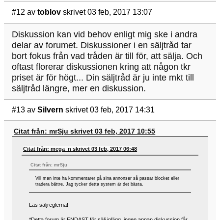
#12
av
toblov
skrivet 03 feb, 2017 13:07
Diskussion kan vid behov enligt mig ske i andra
delar av forumet. Diskussioner i en säljtråd tar
bort fokus från vad tråden är till för, att sälja. Och
oftast florerar diskussionen kring att någon tkr
priset är för högt... Din säljtråd är ju inte mkt till
säljtråd längre, mer en diskussion.
#13
av
Silvern
skrivet 03 feb, 2017 14:31
Citat från: mrSju skrivet 03 feb, 2017 10:55
Citat från: mega_n skrivet 03 feb, 2017 06:48
Citat från: mrSju
Vill man inte ha kommentarer på sina annonser så passar blocket eller
tradera bättre. Jag tycker detta system är det bästa.
Läs säljreglerna!
*Detta forum är ENDAST för sälj inlägg, ingen annan diskussion får