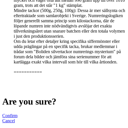
mycket och väger ofta allt mellan 996 gram upp till över 1010
gram, trots att det står "1 kg" stämplat.
​Mindre tackor (500g, 250g, 100g): Dessa är mer sällsynta och
eftertraktade som samlarobjekt i Sverige. Numreringslogiken
följer generellt samma princip som kilostackorna, där de
löpande numren inte nödvändigtvis avslöjar det exakta
tillverkningsåret utan snarare batchen eller den totala volymen
i just den produktionsserien.
​Om du letar efter detaljer kring specifika siffermönster eller
udda präglingar på en specifik tacka, brukar medlemmar i
trådar som "Boliden silvertackor numrerings mysterium" på
forum dela bilder och jämföra sina serienummer för att
kartlägga exakt vilka intervall som hör till vilka årtionden.
===========
Are you sure?
Confirm
Cancel