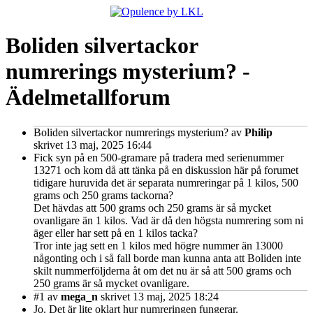
Boliden silvertackor
numrerings mysterium? -
Ädelmetallforum
Boliden silvertackor numrerings mysterium?
av
Philip
skrivet 13 maj, 2025 16:44
Fick syn på en 500-gramare på tradera med serienummer
13271 och kom då att tänka på en diskussion här på forumet
tidigare huruvida det är separata numreringar på 1 kilos, 500
grams och 250 grams tackorna?
Det hävdas att 500 grams och 250 grams är så mycket
ovanligare än 1 kilos. Vad är då den högsta numrering som ni
äger eller har sett på en 1 kilos tacka?
Tror inte jag sett en 1 kilos med högre nummer än 13000
någonting och i så fall borde man kunna anta att Boliden inte
skilt nummerföljderna åt om det nu är så att 500 grams och
250 grams är så mycket ovanligare.
#1
av
mega_n
skrivet 13 maj, 2025 18:24
Jo. Det är lite oklart hur numreringen fungerar.