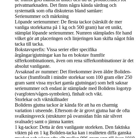
privatmarknaden. Det finns några kända särdrag och
systematik som ofta diskuteras bland samlare:
​Serienummer och märkning
​Löpande serienummer: De flesta tackor (särskilt de mer
vanliga storlekarna på 1 kg och 500 gram) har ett unikt,
stämplat löpande serienummer. Numren stämplades för hand
vilket gör att placeringen och linjeringen kan skifta något från
tacka till tacka.
​Bokstavsprefix: Vissa serier eller specifika
årgångar/gjutningar kan ha en bokstav framför
sifferkombinationen, även om rena sifferkombinationer är det
absolut vanligaste.
​Avsaknad av nummer: Det förekommer även äldre Boliden-
tackor (framförallt i mindre storlekar som 100 gram eller 250
gram samt vissa mycket gamla gjutningar) som helt saknar
serienummer och endast är stämplade med Bolidens logotyp
(vargfoten/vågen-symbolen), finhalt och vikt.
​Storlekar och viktskillnader
​Bolidens gjutna tackor är kända för att ha en charmig
variation i utseende. Eftersom de är grovt gjutna har de ofta
svalkningsveck (strukturer på ovansidan från när silvret
svalnade) samt o jämna kanter.
​1 kg-tackor: Detta är den vanligaste storleken. Den faktiska
vikten på en 1 kg Boliden-tacka kan i realiteten diffa ganska