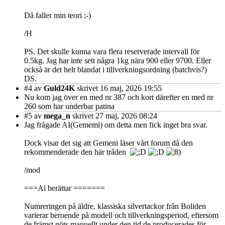
Då faller min teori ;-)
/H
PS. Det skulle kunna vara flera reserverade intervall för
0.5kg. Jag har inte sett några 1kg nära 900 eller 9700. Eller
också är det helt blandat i tillverkningsordning (batchvis?)
DS.
#4
av
Guld24K
skrivet 16 maj, 2026 19:55
Nu kom jag över en med nr 387 och kort därefter en med nr
260 som har underbar patina
#5
av
mega_n
skrivet 27 maj, 2026 08:24
Jag frågade AI(Gememi) om detta men fick inget bra svar.
Dock visar det sig att Gemeni läser vårt forum då den
rekommenderade den här tråden
/mod
===Ai berättar =======
Numreringen på äldre, klassiska silvertackor från Boliden
varierar beroende på modell och tillverkningsperiod, eftersom
de främst göts manuellt under den tid de producerades för