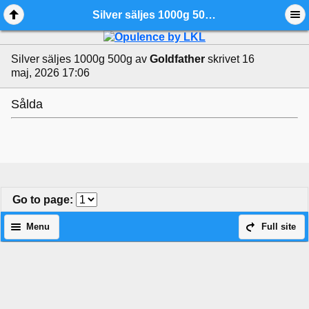
Silver säljes 1000g 500g - Ädelmetallforum
Silver säljes 1000g 500g
av
Goldfather
skrivet 16
maj, 2026 17:06
Sålda
Go to page
:
Menu
Full site