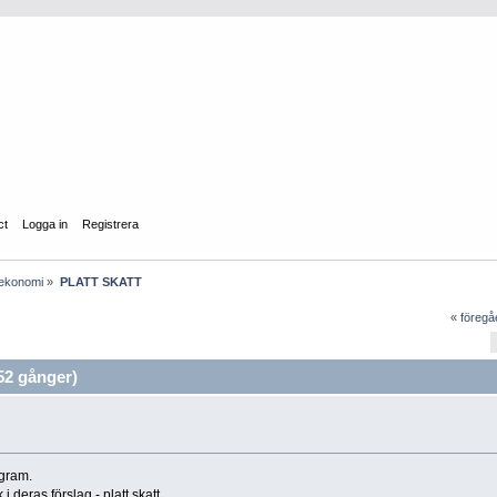
ct
Logga in
Registrera
lekonomi
»
PLATT SKATT
« föreg
2 gånger)
ogram.
 deras förslag - platt skatt.