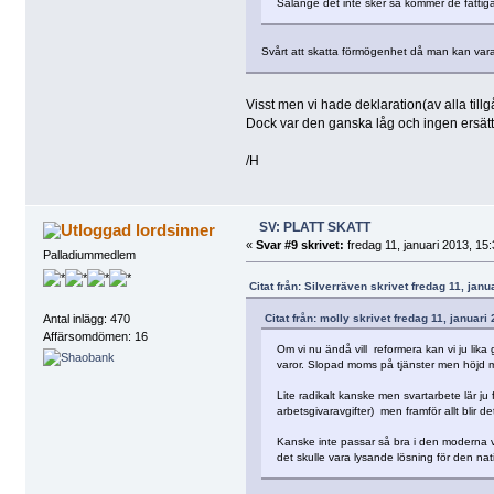
Sålänge det inte sker så kommer de fattiga fö
Svårt att skatta förmögenhet då man kan vara fö
Visst men vi hade deklaration(av alla till
Dock var den ganska låg och ingen ersättn
/H
SV: PLATT SKATT
lordsinner
«
Svar #9 skrivet:
fredag 11, januari 2013, 15:
Palladiummedlem
Citat från: Silverräven skrivet fredag 11, janu
Citat från: molly skrivet fredag 11, januari
Antal inlägg: 470
Affärsomdömen: 16
Om vi nu ändå vill reformera kan vi ju lika 
varor. Slopad moms på tjänster men höjd mo
Lite radikalt kanske men svartarbete lär ju 
arbetsgivaravgifter) men framför allt blir de
Kanske inte passar så bra i den moderna vär
det skulle vara lysande lösning för den na