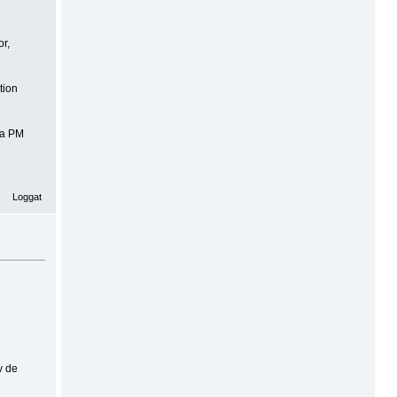
or,
tion
ka PM
Loggat
v de