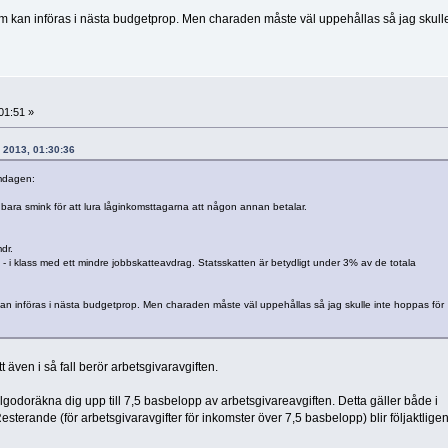
 som kan införas i nästa budgetprop. Men charaden måste väl uppehållas så jag skulle
01:51 »
i 2013, 01:30:36
mdagen:
bara smink för att lura låginkomsttagarna att någon annan betalar.
dr.
tt - i klass med ett mindre jobbskatteavdrag. Statsskatten är betydligt under 3% av de totala
m kan införas i nästa budgetprop. Men charaden måste väl uppehållas så jag skulle inte hoppas för
att även i så fall berör arbetsgivaravgiften.
lgodoräkna dig upp till 7,5 basbelopp av arbetsgivareavgiften. Detta gäller både i
terande (för arbetsgivaravgifter för inkomster över 7,5 basbelopp) blir följaktlige