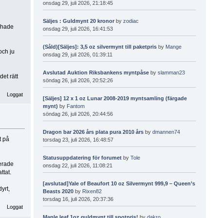
onsdag 29, juli 2026, 21:18:45
Säljes : Guldmynt 20 kronor
by
zodiac
a hade
onsdag 29, juli 2026, 16:41:53
(Såld)[Säljes]: 3,5 oz silvermynt till paketpris
by
Mange
och ju
onsdag 29, juli 2026, 01:39:11
Avslutad Auktion Riksbankens myntpåse
by
slamman23
et rätt
söndag 26, juli 2026, 20:52:26
Loggat
[Säljes] 12 x 1 oz Lunar 2008-2019 myntsamling (färgade
mynt)
by
Fantom
söndag 26, juli 2026, 20:44:56
Dragon bar 2026 års plata pura 2010 års
by
dmannen74
t på
torsdag 23, juli 2026, 16:48:57
Statusuppdatering för forumet
by
Tole
cerade
onsdag 22, juli 2026, 11:08:21
ttat.
[avslutad]Yale of Beaufort 10 oz Silvermynt 999,9 – Queen’s
dyrt,
Beasts 2020
by
Rixen82
torsdag 16, juli 2026, 20:37:36
Loggat
Maple leaf 1oz guldmynt till spotpris!
by
dakro