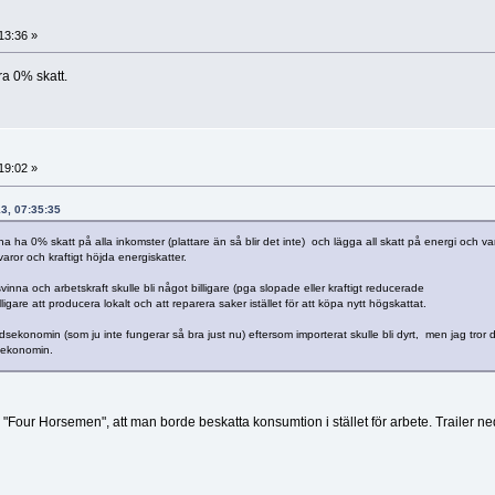
13:36 »
öra 0% skatt.
19:02 »
13, 07:35:35
na ha 0% skatt på alla inkomster (plattare än så blir det inte) och lägga all skatt på energi och var
or och kraftigt höjda energiskatter.
svinna och arbetskraft skulle bli något billigare (pga slopade eller kraftigt reducerade
lligare att producera lokalt och att reparera saker istället för att köpa nytt högskattat.
ekonomin (som ju inte fungerar så bra just nu) eftersom importerat skulle bli dyrt, men jag tror 
a ekonomin.
Four Horsemen", att man borde beskatta konsumtion i stället för arbete. Trailer ne