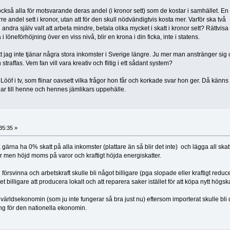
också alla för motsvarande deras andel (i kronor sett) som de kostar i samhället. En
 andel sett i kronor, utan att för den skull nödvändigtvis kosta mer. Varför ska två
ndra själv valt att arbeta mindre, betala olika mycket i skatt i kronor sett? Rättvis
få i löneförhöjning över en viss nivå, blir en krona i din ficka, inte i statens.
jag inte tjänar några stora inkomster i Sverige längre. Ju mer man anstränger sig 
traffas. Vem fan vill vara kreativ och flitig i ett sådant system?
öf i tv, som flinar oavsett vilka frågor hon får och korkade svar hon ger. Då känns d
gar till henne och hennes jämlikars uppehälle.
35:35 »
 gärna ha 0% skatt på alla inkomster (plattare än så blir det inte) och lägga all skat
r men höjd moms på varor och kraftigt höjda energiskatter.
 försvinna och arbetskraft skulle bli något billigare (pga slopade eller kraftigt redu
t billigare att producera lokalt och att reparera saker istället för att köpa nytt högska
ärldsekonomin (som ju inte fungerar så bra just nu) eftersom importerat skulle bli 
ing för den nationella ekonomin.