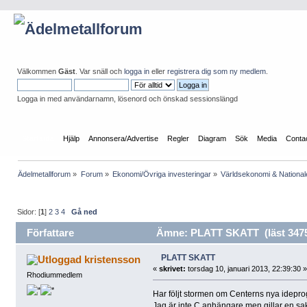
Välkommen
Gäst
. Var snäll och
logga in
eller
registrera dig som ny medlem
.
Logga in med användarnamn, lösenord och önskad sessionslängd
Startsida
Hjälp
Annonsera/Advertise
Regler
Diagram
Sök
Media
Conta
Ädelmetallforum
»
Forum
»
Ekonomi/Övriga investeringar
»
Världsekonomi & Nationa
Sidor: [
1
]
2
3
4
Gå ned
Författare
Ämne: PLATT SKATT (läst 3475
PLATT SKATT
kristensson
«
skrivet:
torsdag 10, januari 2013, 22:39:30 »
Rhodiummedlem
Har följt stormen om Centerns nya idepr
Jag är inte C anhängare men gillar en sak i