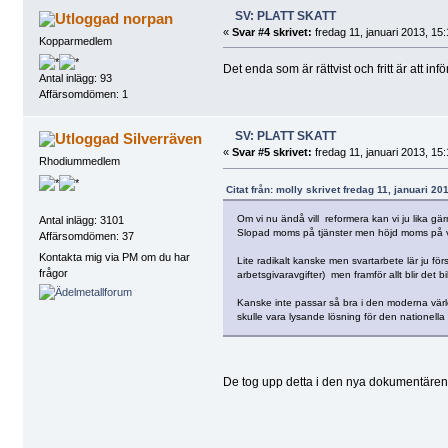
SV: PLATT SKATT
norpan
«
Svar #4 skrivet:
fredag 11, januari 2013, 15:
Kopparmedlem
Det enda som är rättvist och fritt är att inf
Antal inlägg: 93
Affärsomdömen: 1
SV: PLATT SKATT
Silverräven
«
Svar #5 skrivet:
fredag 11, januari 2013, 15:
Rhodiummedlem
Citat från: molly skrivet fredag 11, januari 20
Om vi nu ändå vill reformera kan vi ju lika gär
Antal inlägg: 3101
Slopad moms på tjänster men höjd moms på var
Affärsomdömen: 37
Kontakta mig via PM om du har
Lite radikalt kanske men svartarbete lär ju för
frågor
arbetsgivaravgifter) men framför allt blir det bi
Kanske inte passar så bra i den moderna världs
skulle vara lysande lösning för den nationell
De tog upp detta i den nya dokumentären "