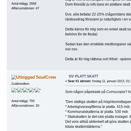
Antal inlägg: 2658
Dom föreslår ju iofs bara en plattare skatt m
Affärsomdömen: 47
Dvs. alla betalar 22-25% (någonstans där bor
ränteavdrag försvann ju naturligtvis i en 
Detta känns för mig som en enkel skatt som
behövs för de flesta)
Sedan kan den enskilde medborgaren välja 
osv osv.
Detta är för mig rättvisa och frihet - spä
SV: PLATT SKATT
SoulCrew
«
Svar #1 skrivet:
fredag 11, januari 2013, 01:
Guldmedlem
Som någon påpekade på Cornucopia? h
Antal inlägg: 793
"Den statliga skatten på höginkomsttagare
Affärsomdömen: 30
* Arbetsgivaravgifterna är platta. 415 mdr.
* Kommunalskatterna är platta. 530 mdr.
* Statsskatten är det icke-platta inslaget. 
Det vore alltså skitenkelt att göra skatten
totala skatteintäkterna."