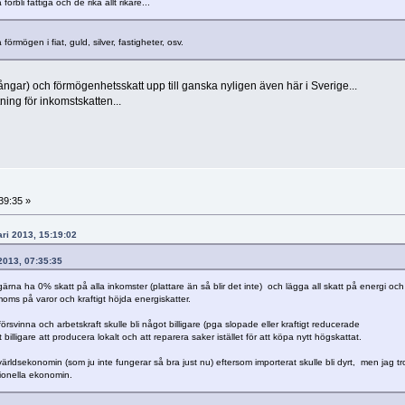
rbli fattiga och de rika allt rikare...
rmögen i fiat, guld, silver, fastigheter, osv.
gångar) och förmögenhetsskatt upp till ganska nyligen även här i Sverige...
ing för inkomstskatten...
39:35 »
ari 2013, 15:19:02
 2013, 07:35:35
gärna ha 0% skatt på alla inkomster (plattare än så blir det inte) och lägga all skatt på energi och
ms på varor och kraftigt höjda energiskatter.
försvinna och arbetskraft skulle bli något billigare (pga slopade eller kraftigt reducerade
t billigare att producera lokalt och att reparera saker istället för att köpa nytt högskattat.
ldsekonomin (som ju inte fungerar så bra just nu) eftersom importerat skulle bli dyrt, men jag tr
tionella ekonomin.