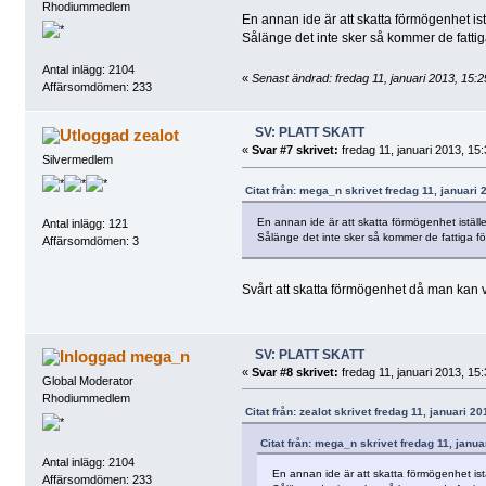
Rhodiummedlem
En annan ide är att skatta förmögenhet istä
Sålänge det inte sker så kommer de fattiga f
Antal inlägg: 2104
«
Senast ändrad: fredag 11, januari 2013, 15
Affärsomdömen: 233
SV: PLATT SKATT
zealot
«
Svar #7 skrivet:
fredag 11, januari 2013, 15:
Silvermedlem
Citat från: mega_n skrivet fredag 11, januari 
En annan ide är att skatta förmögenhet iställe
Antal inlägg: 121
Sålänge det inte sker så kommer de fattiga förbl
Affärsomdömen: 3
Svårt att skatta förmögenhet då man kan var
SV: PLATT SKATT
mega_n
«
Svar #8 skrivet:
fredag 11, januari 2013, 15:
Global Moderator
Rhodiummedlem
Citat från: zealot skrivet fredag 11, januari 2
Citat från: mega_n skrivet fredag 11, janua
Antal inlägg: 2104
En annan ide är att skatta förmögenhet istä
Affärsomdömen: 233