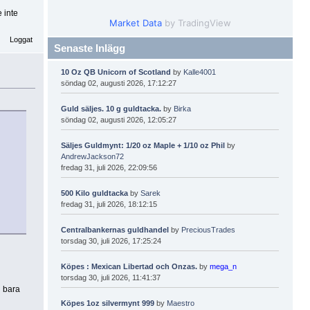
 inte
Market Data
by TradingView
Loggat
Senaste Inlägg
10 Oz QB Unicorn of Scotland
by
Kalle4001
söndag 02, augusti 2026, 17:12:27
Guld säljes. 10 g guldtacka.
by
Birka
söndag 02, augusti 2026, 12:05:27
Säljes Guldmynt: 1/20 oz Maple + 1/10 oz Phil
by
AndrewJackson72
fredag 31, juli 2026, 22:09:56
500 Kilo guldtacka
by
Sarek
fredag 31, juli 2026, 18:12:15
Centralbankernas guldhandel
by
PreciousTrades
torsdag 30, juli 2026, 17:25:24
Köpes : Mexican Libertad och Onzas.
by
mega_n
torsdag 30, juli 2026, 11:41:37
n bara
Köpes 1oz silvermynt 999
by
Maestro