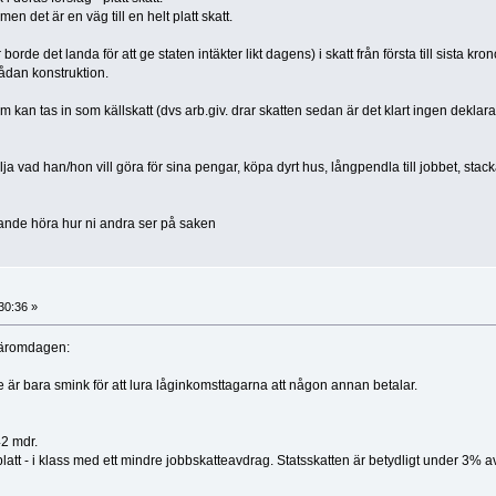
en det är en väg till en helt platt skatt.
de det landa för att ge staten intäkter likt dagens) i skatt från första till sista kron
sådan konstruktion.
 kan tas in som källskatt (dvs arb.giv. drar skatten sedan är det klart ingen deklara
vad han/hon vill göra för sina pengar, köpa dyrt hus, långpendla till jobbet, stac
nnande höra hur ni andra ser på saken
30:36 »
äromdagen:
 är bara smink för att lura låginkomsttagarna att någon annan betalar.
42 mdr.
 platt - i klass med ett mindre jobbskatteavdrag. Statsskatten är betydligt under 3% a