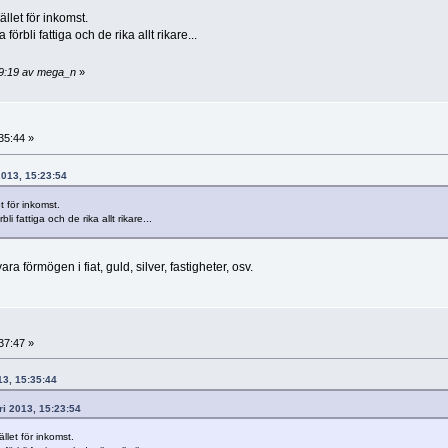
llet för inkomst.
örbli fattiga och de rika allt rikare...
:29:19 av mega_n
»
35:44 »
2013, 15:23:54
t för inkomst.
i fattiga och de rika allt rikare...
a förmögen i fiat, guld, silver, fastigheter, osv.
37:47 »
013, 15:35:44
ri 2013, 15:23:54
llet för inkomst.