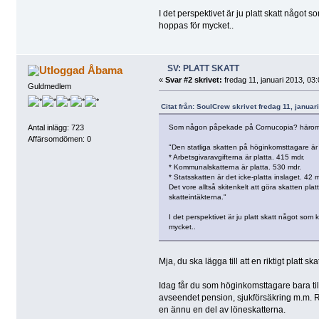
I det perspektivet är ju platt skatt något
hoppas för mycket..
SV: PLATT SKATT
Åbama
«
Svar #2 skrivet:
fredag 11, januari 2013, 03:
Guldmedlem
Citat från: SoulCrew skrivet fredag 11, januar
Som någon påpekade på Cornucopia? häro
Antal inlägg: 723
Affärsomdömen: 0
"Den statliga skatten på höginkomsttagare är 
* Arbetsgivaravgifterna är platta. 415 mdr.
* Kommunalskatterna är platta. 530 mdr.
* Statsskatten är det icke-platta inslaget. 42 m
Det vore alltså skitenkelt att göra skatten pla
skatteintäkterna."
I det perspektivet är ju platt skatt något so
mycket..
Mja, du ska lägga till att en riktigt platt sk
Idag får du som höginkomsttagare bara til
avseendet pension, sjukförsäkring m.m. Res
en ännu en del av löneskatterna.