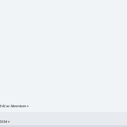
3:42 av Silverräven
»
23:54 »