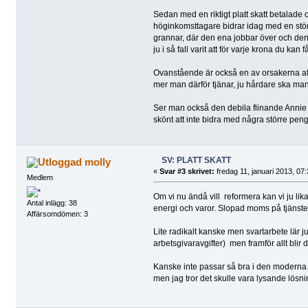
Sedan med en riktigt platt skatt betalade 
höginkomsttagare bidrar idag med en större
grannar, där den ena jobbar över och den a
ju i så fall varit att för varje krona du kan 
Ovanstående är också en av orsakerna att 
mer man därför tjänar, ju hårdare ska man s
Ser man också den debila flinande Annie Lö
skönt att inte bidra med några större pen
SV: PLATT SKATT
molly
«
Svar #3 skrivet:
fredag 11, januari 2013, 07:
Medlem
Om vi nu ändå vill reformera kan vi ju lika
Antal inlägg: 38
energi och varor. Slopad moms på tjänste
Affärsomdömen: 3
Lite radikalt kanske men svartarbete lär ju
arbetsgivaravgifter) men framför allt blir de
Kanske inte passar så bra i den moderna v
men jag tror det skulle vara lysande lösn