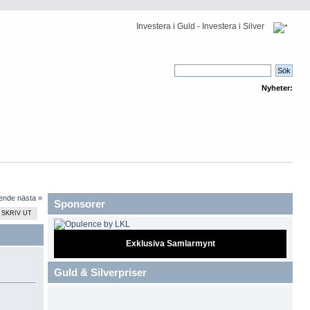
Investera i Guld - Investera i Silver
Nyheter:
ående
nästa »
Sponsorer
SKRIV UT
Exklusiva Samlarmynt
Guld & Silverpriser