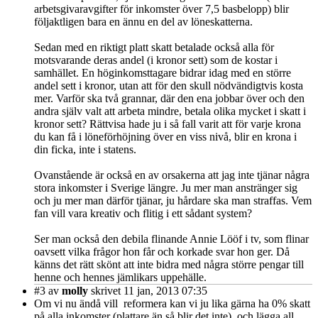
arbetsgivaravgifter för inkomster över 7,5 basbelopp) blir
följaktligen bara en ännu en del av löneskatterna.
Sedan med en riktigt platt skatt betalade också alla för
motsvarande deras andel (i kronor sett) som de kostar i
samhället. En höginkomsttagare bidrar idag med en större
andel sett i kronor, utan att för den skull nödvändigtvis kosta
mer. Varför ska två grannar, där den ena jobbar över och den
andra själv valt att arbeta mindre, betala olika mycket i skatt i
kronor sett? Rättvisa hade ju i så fall varit att för varje krona
du kan få i löneförhöjning över en viss nivå, blir en krona i
din ficka, inte i statens.
Ovanstående är också en av orsakerna att jag inte tjänar några
stora inkomster i Sverige längre. Ju mer man anstränger sig
och ju mer man därför tjänar, ju hårdare ska man straffas. Vem
fan vill vara kreativ och flitig i ett sådant system?
Ser man också den debila flinande Annie Lööf i tv, som flinar
oavsett vilka frågor hon får och korkade svar hon ger. Då
känns det rätt skönt att inte bidra med några större pengar till
henne och hennes jämlikars uppehälle.
#3
av
molly
skrivet 11 jan, 2013 07:35
Om vi nu ändå vill reformera kan vi ju lika gärna ha 0% skatt
på alla inkomster (plattare än så blir det inte) och lägga all