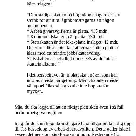
häromdagen:
"Den statliga skatten på höginkomsttagare är bara
smink för att lura låginkomsttagarna att någon
annan betalar.
* Arbetsgivaravgifterna är platta. 415 mdr.
* Kommunalskatterna är platta. 530 mdr.
* Statsskatten är det icke-platta inslaget. 42 mdr.
Det vore alltså skitenkelt att göra skatten platt - i
klass med ett mindre jobbskatteavdrag.
Statsskatten är betydligt under 3% av de totala
skatteintäkterna."
I det perspektivet är ju platt skatt något som kan
införas i nästa budgetprop. Men charaden måste
väl uppehållas så jag skulle inte hoppas för
mycket..
Mja, du ska lägga till att en riktigt platt skatt även i så fall
berör arbetsgivaravgiften.
Idag får du som höginkomsttagare bara tillgodoräkna dig upp
till 7,5 basbelopp av arbetsgivareavgiften. Detta gäller både i
avseendet pension, sjukförsäkring m.m. Resterande (för