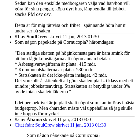
Sedan kan den enskilde medborgaren välja vad han/hon vill
göra för sina pengar, köpa dyrt hus, långpendla till jobbet,
stacka PM osv osv.
Detta är för mig rättvisa och frihet - spännande höra hur ni
andra ser på saken
#1
av
SoulCrew
skrivet 11 jan, 2013 01:30
Som någon påpekade på Cornucopia? häromdagen:
"Den statliga skatten på höginkomsttagare är bara smink för
att lura låginkomsttagarna att någon annan betalar.
* Arbetsgivaravgifterna är platta. 415 mdr.
* Kommunalskatterna är platta. 530 mdr.
* Statsskatten är det icke-platta inslaget. 42 mdr.
Det vore alltså skitenkelt att göra skatten platt - i klass med ett
mindre jobbskatteavdrag. Statsskatten är betydligt under 3%
av de totala skatteintäkterna."
I det perspektivet är ju platt skatt något som kan införas i nästa
budgetprop. Men charaden måste väl uppehållas så jag skulle
inte hoppas för mycket..
#2
av
Åbama
skrivet 11 jan, 2013 03:01
Citat från: SoulCrew skrivet 11 jan, 2013 01:30
Som någon påpekade på Cornucopia?