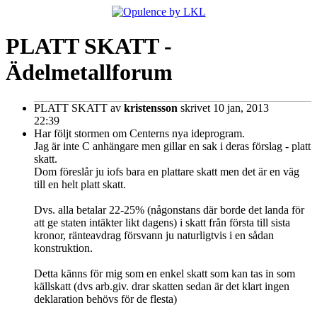
PLATT SKATT -
Ädelmetallforum
PLATT SKATT
av
kristensson
skrivet 10 jan, 2013
22:39
Har följt stormen om Centerns nya ideprogram.
Jag är inte C anhängare men gillar en sak i deras förslag - platt
skatt.
Dom föreslår ju iofs bara en plattare skatt men det är en väg
till en helt platt skatt.
Dvs. alla betalar 22-25% (någonstans där borde det landa för
att ge staten intäkter likt dagens) i skatt från första till sista
kronor, ränteavdrag försvann ju naturligtvis i en sådan
konstruktion.
Detta känns för mig som en enkel skatt som kan tas in som
källskatt (dvs arb.giv. drar skatten sedan är det klart ingen
deklaration behövs för de flesta)