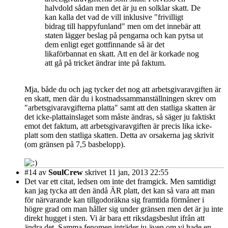
halvdold sådan men det är ju en solklar skatt. De
kan kalla det vad de vill inklusive "frivilligt
bidrag till happyfunland" men om det innebär att
staten lägger beslag på pengarna och kan pytsa ut
dem enligt eget gottfinnande så är det
likaförbannat en skatt. Att en del är korkade nog
att gå på tricket ändrar inte på faktum.
Mja, både du och jag tycker det nog att arbetsgivaravgiften är
en skatt, men där du i kostnadssammanställningen skrev om
"arbetsgivaravgifterna platta" samt att den statliga skatten är
det icke-plattainslaget som måste ändras, så säger ju faktiskt
emot det faktum, att arbetsgivaravgiften är precis lika icke-
platt som den statliga skatten. Detta av orsakerna jag skrivit
(om gränsen på 7,5 basbelopp).
#14
av
SoulCrew
skrivet 11 jan, 2013 22:55
Det var ett citat, ledsen om inte det framgick. Men samtidigt
kan jag tycka att den ändå ÄR platt, det kan så vara att man
för närvarande kan tillgodoräkna sig framtida förmåner i
högre grad om man håller sig under gränsen men det är ju inte
direkt hugget i sten. Vi är bara ett riksdagsbeslut ifrån att
ändra det. Samma fenomen inträder ju även om vi hade en