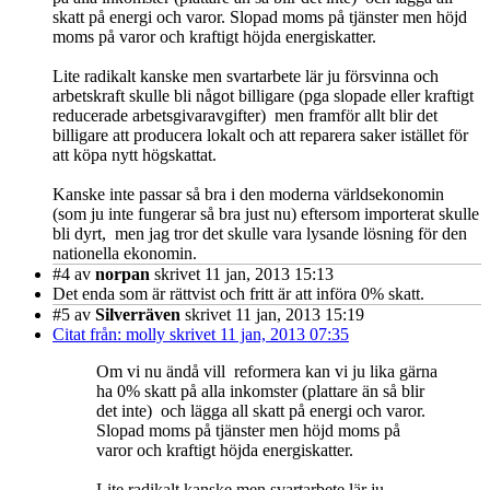
skatt på energi och varor. Slopad moms på tjänster men höjd
moms på varor och kraftigt höjda energiskatter.
Lite radikalt kanske men svartarbete lär ju försvinna och
arbetskraft skulle bli något billigare (pga slopade eller kraftigt
reducerade arbetsgivaravgifter) men framför allt blir det
billigare att producera lokalt och att reparera saker istället för
att köpa nytt högskattat.
Kanske inte passar så bra i den moderna världsekonomin
(som ju inte fungerar så bra just nu) eftersom importerat skulle
bli dyrt, men jag tror det skulle vara lysande lösning för den
nationella ekonomin.
#4
av
norpan
skrivet 11 jan, 2013 15:13
Det enda som är rättvist och fritt är att införa 0% skatt.
#5
av
Silverräven
skrivet 11 jan, 2013 15:19
Citat från: molly skrivet 11 jan, 2013 07:35
Om vi nu ändå vill reformera kan vi ju lika gärna
ha 0% skatt på alla inkomster (plattare än så blir
det inte) och lägga all skatt på energi och varor.
Slopad moms på tjänster men höjd moms på
varor och kraftigt höjda energiskatter.
Lite radikalt kanske men svartarbete lär ju