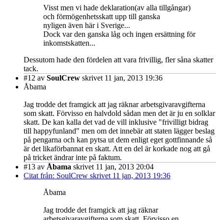
Visst men vi hade deklaration(av alla tillgångar)
och förmögenhetsskatt upp till ganska
nyligen även här i Sverige...
Dock var den ganska låg och ingen ersättning för
inkomstskatten...
Dessutom hade den fördelen att vara frivillig, fler såna skatter
tack.
#12
av
SoulCrew
skrivet 11 jan, 2013 19:36
Åbama
Jag trodde det framgick att jag räknar arbetsgivaravgifterna
som skatt. Förvisso en halvdold sådan men det är ju en solklar
skatt. De kan kalla det vad de vill inklusive "frivilligt bidrag
till happyfunland" men om det innebär att staten lägger beslag
på pengarna och kan pytsa ut dem enligt eget gottfinnande så
är det likaförbannat en skatt. Att en del är korkade nog att gå
på tricket ändrar inte på faktum.
#13
av
Åbama
skrivet 11 jan, 2013 20:04
Citat från: SoulCrew skrivet 11 jan, 2013 19:36
Åbama
Jag trodde det framgick att jag räknar
arbetsgivaravgifterna som skatt. Förvisso en