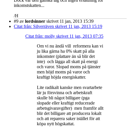
Dock var den ganska låg och ingen ersättning för
inkomstskatten...
/H
#9
av
lordsinner
skrivet 11 jan, 2013 15:39
Citat från: Silverräven skrivet 11 jan, 2013 15:19
Citat från: molly skrivet 11 jan, 2013 07:35
Om vi nu ändå vill reformera kan vi
ju lika gärna ha 0% skatt på alla
inkomster (plattare än så blir det
inte) och lägga all skatt på energi
och varor. Slopad moms på tjänster
men höjd moms på varor och
kraftigt höjda energiskatter.
Lite radikalt kanske men svartarbete
lär ju försvinna och arbetskraft
skulle bli något billigare (pga
slopade eller kraftigt reducerade
arbetsgivaravgifter) men framför allt
blir det billigare att producera lokalt
och att reparera saker istället för att
köpa nytt högskattat.