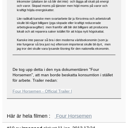
inkomster (plattare än så blir det inte) och lägga all skatt på energi
och varor. Slopad moms på tjänster men höjd moms på varor och
kraftigt höjda energiskatter.
Lite radikalt kanske men svartarbete lär ju försvinna och arbetskraft
skulle bli något billigare (pga slopade eller kraftigt reducerade
arbetsgivaravgifter) men framför allt blir det billigare att producera
lokalt och att reparera saker istället för att köpa nytt högskattat.
Kanske inte passar så bra i den moderna världsekonomin (som ju
inte fungerar så bra just nu) eftersom importerat skulle bli dyrt, men
jag tror det skulle vara lysande lösning för den nationella ekonomin.
De tog upp detta i den nya dokumentären "Four
Horsemen", att man borde beskatta konsumtion i stället
för arbete. Trailer nedan:
Four Horsemen - Official Trailer I
Här är hela filmen :
Four Horsemen