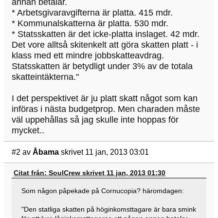
annan betalar.
* Arbetsgivaravgifterna är platta. 415 mdr.
* Kommunalskatterna är platta. 530 mdr.
* Statsskatten är det icke-platta inslaget. 42 mdr.
Det vore alltså skitenkelt att göra skatten platt - i
klass med ett mindre jobbskatteavdrag.
Statsskatten är betydligt under 3% av de totala
skatteintäkterna."
I det perspektivet är ju platt skatt något som kan
införas i nästa budgetprop. Men charaden måste
väl uppehållas så jag skulle inte hoppas för
mycket..
#2
av
Åbama
skrivet 11 jan, 2013 03:01
Citat från: SoulCrew skrivet 11 jan, 2013 01:30
Som någon påpekade på Cornucopia? häromdagen:
"Den statliga skatten på höginkomsttagare är bara smink