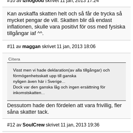
#10
av
iznogood
skrivet 11 jan, 2013 17:24
Kan avskaffa skatten helt och så får de trycka så
mycket pengar de vill. Skatten blir då endast
inflationen, skulle vara positivt för oss med fysiska
tillgångar iaf ^^.
#11
av
maggan
skrivet 11 jan, 2013 18:06
Citera
Visst men vi hade deklaration(av alla tillgångar) och
förmögenhetsskatt upp till ganska
nyligen även här i Sverige...
Dock var den ganska låg och ingen ersättning för
inkomstskatten...
Dessutom hade den fördelen att vara frivillig, fler
såna skatter tack.
#12
av
SoulCrew
skrivet 11 jan, 2013 19:36