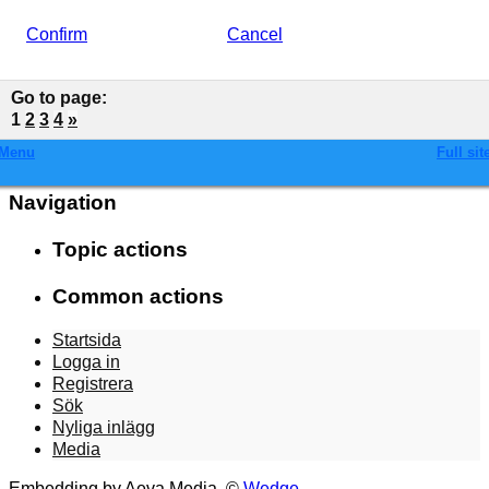
Confirm
Cancel
Go to page
:
1
2
3
4
»
Menu
Full sit
Navigation
Topic actions
Common actions
Startsida
Logga in
Registrera
Sök
Nyliga inlägg
Media
Embedding by Aeva Media, ©
Wedge