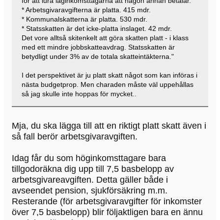
för att lura låginkomsttagarna att någon annan betalar.
* Arbetsgivaravgifterna är platta. 415 mdr.
* Kommunalskatterna är platta. 530 mdr.
* Statsskatten är det icke-platta inslaget. 42 mdr.
Det vore alltså skitenkelt att göra skatten platt - i klass
med ett mindre jobbskatteavdrag. Statsskatten är
betydligt under 3% av de totala skatteintäkterna."
I det perspektivet är ju platt skatt något som kan införas i
nästa budgetprop. Men charaden måste väl uppehållas
så jag skulle inte hoppas för mycket..
Mja, du ska lägga till att en riktigt platt skatt även i
så fall berör arbetsgivaravgiften.
Idag får du som höginkomsttagare bara
tillgodoräkna dig upp till 7,5 basbelopp av
arbetsgivareavgiften. Detta gäller både i
avseendet pension, sjukförsäkring m.m.
Resterande (för arbetsgivaravgifter för inkomster
över 7,5 basbelopp) blir följaktligen bara en ännu