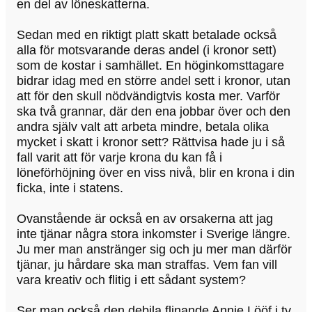
en del av löneskatterna.
Sedan med en riktigt platt skatt betalade också
alla för motsvarande deras andel (i kronor sett)
som de kostar i samhället. En höginkomsttagare
bidrar idag med en större andel sett i kronor, utan
att för den skull nödvändigtvis kosta mer. Varför
ska två grannar, där den ena jobbar över och den
andra själv valt att arbeta mindre, betala olika
mycket i skatt i kronor sett? Rättvisa hade ju i så
fall varit att för varje krona du kan få i
löneförhöjning över en viss nivå, blir en krona i din
ficka, inte i statens.
Ovanstående är också en av orsakerna att jag
inte tjänar några stora inkomster i Sverige längre.
Ju mer man anstränger sig och ju mer man därför
tjänar, ju hårdare ska man straffas. Vem fan vill
vara kreativ och flitig i ett sådant system?
Ser man också den debila flinande Annie Lööf i tv,