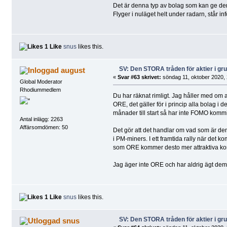
Det är denna typ av bolag som kan ge de
Flyger i nuläget helt under radarn, står
1 Like
snus
likes this.
SV: Den STORA tråden för aktier i g
august
«
Svar #63 skrivet:
söndag 11, oktober 2020, 
Global Moderator
Rhodiummedlem
Du har räknat rimligt. Jag håller med om 
ORE, det gäller för i princip alla bolag i d
månader till start så har inte FOMO kommi
Antal inlägg: 2263
Affärsomdömen: 50
Det gör att det handlar om vad som är den 
i PM-miners. I ett framtida rally när det k
som ORE kommer desto mer attraktiva ko
Jag äger inte ORE och har aldrig ägt dem, me
1 Like
snus
likes this.
SV: Den STORA tråden för aktier i g
snus