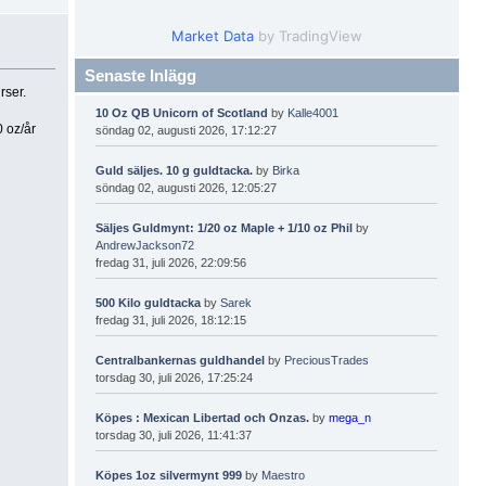
Market Data
by TradingView
Senaste Inlägg
rser.
10 Oz QB Unicorn of Scotland
by
Kalle4001
0 oz/år
söndag 02, augusti 2026, 17:12:27
Guld säljes. 10 g guldtacka.
by
Birka
söndag 02, augusti 2026, 12:05:27
Säljes Guldmynt: 1/20 oz Maple + 1/10 oz Phil
by
AndrewJackson72
fredag 31, juli 2026, 22:09:56
500 Kilo guldtacka
by
Sarek
fredag 31, juli 2026, 18:12:15
Centralbankernas guldhandel
by
PreciousTrades
torsdag 30, juli 2026, 17:25:24
Köpes : Mexican Libertad och Onzas.
by
mega_n
torsdag 30, juli 2026, 11:41:37
Köpes 1oz silvermynt 999
by
Maestro