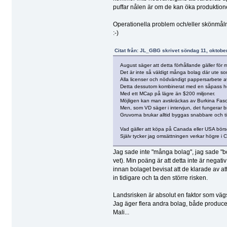
puffar nålen är om de kan öka produktione
Operationella problem och/eller skönmålni
:-)
Citat från: JL_GBG skrivet söndag 11, oktobe
August säger att detta förhållande gäller för 
Det är inte så väldigt många bolag där ute 
Alla licenser och nödvändigt pappersarbete av
Detta dessutom kombinerat med en såpass h
Med ett MCap på lägre än $200 miljoner.
Möjligen kan man avskräckas av Burkina Faso 
Men, som VD säger i intervjun, det fungerar br
Gruvorna brukar alltid byggas snabbare och t
Vad gäller att köpa på Canada eller USA bör
Själv tycker jag omsättningen verkar högre i 
Jag sade inte "många bolag", jag sade "bol
vet). Min poäng är att detta inte är nega
innan bolaget bevisat att de klarade av att
in tidigare och ta den större risken.
Landsrisken är absolut en faktor som vägs
Jag äger flera andra bolag, både produce
Mali...