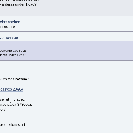
 värderas under 1 cad?
ruvbranschen
14:55:04 »
020, 14:19:30
undervärderade bolag.
rderas under 1 cad?
VD'n för
Orezone
:
cast/xpl20/95/
er ut i nuläget.
stnad på ca $730 /oz.
00 ?
produktionsstart.