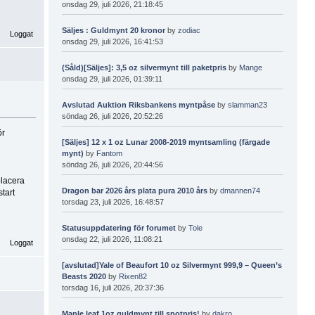
onsdag 29, juli 2026, 21:18:45
Säljes : Guldmynt 20 kronor
by
zodiac
Loggat
onsdag 29, juli 2026, 16:41:53
(Såld)[Säljes]: 3,5 oz silvermynt till paketpris
by
Mange
onsdag 29, juli 2026, 01:39:11
Avslutad Auktion Riksbankens myntpåse
by
slamman23
söndag 26, juli 2026, 20:52:26
ör
[Säljes] 12 x 1 oz Lunar 2008-2019 myntsamling (färgade
mynt)
by
Fantom
söndag 26, juli 2026, 20:44:56
placera
Dragon bar 2026 års plata pura 2010 års
by
dmannen74
tart
torsdag 23, juli 2026, 16:48:57
Statusuppdatering för forumet
by
Tole
onsdag 22, juli 2026, 11:08:21
Loggat
[avslutad]Yale of Beaufort 10 oz Silvermynt 999,9 – Queen’s
Beasts 2020
by
Rixen82
torsdag 16, juli 2026, 20:37:36
Maple leaf 1oz guldmynt till spotpris!
by
dakro