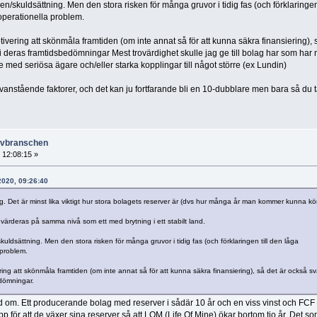
skuldsättning. Men den stora risken för många gruvor i tidig fas (och förklaringen 
 operationella problem.
tivering att skönmåla framtiden (om inte annat så för att kunna säkra finansiering), 
i deras framtidsbedömningar Mest trovärdighet skulle jag ge till bolag har som har 
s de med seriösa ägare och/eller starka kopplingar till något större (ex Lundin)
anstående faktorer, och det kan ju fortfarande bli en 10-dubblare men bara så du t
ruvbranschen
 12:08:15 »
2020, 09:26:40
g. Det är minst lika viktigt hur stora bolagets reserver är (dvs hur många år man kommer kunna kör
ärderas på samma nivå som ett med brytning i ett stabilt land.
dsättning. Men den stora risken för många gruvor i tidig fas (och förklaringen till den låga
 problem.
ring att skönmåla framtiden (om inte annat så för att kunna säkra finansiering), så det är också sv
dömningar.
d om. Ett producerande bolag med reserver i sådär 10 år och en viss vinst och FCF
 för att de växer sina reserver så att LOM (Life Of Mine) ökar bortom tio år. Det s