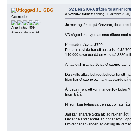
SV: Den STORA tråden för aktier i g
JL_GBG
«
Svar #62 skrivet:
söndag 11, oktober 2020, 
Guldmedlem
Ju mer jag tänkte på Orezone, desto mer kä
Antal inlägg: 559
Affärsomdömen: 44
VD säger i intervjun att man räknar med a
Kostnaden / oz ca $700
Ponera att vi då har ett guldpris på $2.700,
140.000 oz/år ger då en vinst på $280 mil
Antag ett PE tal på 10 på Orezone, låter d
Då skulle alltså bolaget behöva ha ett m
Idag har Orezone ett marknadsvärde på un
Är detta m.a.o ett kommande 10x bolag ?
Inom två år...
Ni som kan bolagsvärdering, gör jag någ
Jag kan snarare tycka att jag räknar lågt.
Det enda antagandet jag gör är ett guldpr
Utöver det använder jag det lägsta värdet