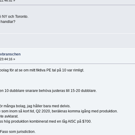
22:46:52 »
i NY och Toronto.
 handlar?
ruvbranschen
23:44:16 »
lag för at se om mitt fiktiva PE tal på 10 var rimligt.
en 10 dubblare snarare behöva justeras till 15-20 dubblare.
för många bolag, jag håller bara med delvis.
te som inom så kort tid, Q2 2020, beräknas komma igång med produktion.
te avklarat.
s hög produktion kombinerat med en låg AISC på $700.
aso som jurisdiction.