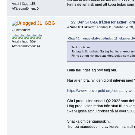
Antal inlägg: 158
Finns det en risk med att köpa bolag som
Affärsomdömen: 0
SV: Den STORA tråden för aktier i g
JL_GBG
«
Svar #61 skrivet:
söndag 11, oktober 2020, 
Guldmedlem
Citat från: snus skrivet söndag 11, oktober 2
Antal inlägg: 559
Affärsomdömen: 44
Tack för tipsen.
Jo, jag är långsiktig. Så jag har inget emot 
Finns det en risk med att köpa bolag som vä
I alla fall inget jag bryr mig om.
Här är en bra, nyligen gjord intervju med 
https://www.denvergold.org/company-web
Går i produktion senast Q2 2022 som det s
Hög produktion redan från start till en ko
Ska vi gissa att guldpriset då är över $30
Snacka om pengamaskin....
Tror på mångdubbling av kursen fram till 