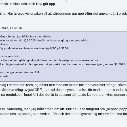
n så att vinst och cash flow går upp.
ng: Här är givetvis orsaken till att värderingen går upp
efter
det gruvan gått i prod
r 2020, 23:44:16
många bolag, jag håller bara med delvis.
som inom så kort tid, Q2 2020, beräknas komma igång med produktion.
klarat.
ög produktion kombinerat med en låg AISC på $700.
som jurisdiction.
a i landet vad gäller guldproduktion med ett flertal gruvor som levererar bra.
ill en lägre kostnad än budgeterat, så produktionen kanske t.o.m. kommer igång redan Q1 2022.
sen, många verkar föredra USA.
Canada.
ag i denna fas" (och jag håller helt med om att det inte är överdrivet många, såvitt
tiv särbehandling av just ORE, utan att det är symptomatiskt för marknadens sunda s
 nå produktion. Inget fel i det, det är ju det som gör att du kan göra en vinst genom a
 in i värdering, men jag håller med om att Burkina-Faso fungerat bra (peppar, pepp
rande och explorers, som verkar i BM och det har bekymrat mig mindre än mina bo