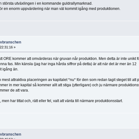
n största utväxlingen i en kommande guldrallymarknad.
 inför en enorm uppvärdering när man väl kommit igång med produktionen.
ruvbranschen
22:31:16 »
att ORE kommer att omvärderas när gruvan når produktion. Men detta är inte unikt f
enna fas. Min känsla (jag har inga hårda siffror på detta) är att när det är mer än 12
t igång än.
mest attraktiva placeringen av kapitalet *nu* för den som redan tagit steget till att 
ommer in mer kapital så kommer allt att stiga (ytterligare) och ju närmare produktionss
mmer de att vara.
n har tittat och, rätt eller fel, valt att vänta till närmare produktionsstart.
ruvbranschen