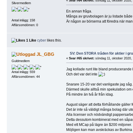
«
Svar #64 skrivet:
söndag 11, oktober 2020, 
Silvermedlem
En annan fråga.
Många av gruvbolagen är ju listade både 
Antal inlägg: 158
Är någon av börserna att föredra när man
Affärsomdömen: 0
1 Like
cyber
likes this.
SV: Den STORA tråden för aktier i g
JL_GBG
«
Svar #65 skrivet:
söndag 11, oktober 2020, 
Guldmedlem
Jag kollade runt lite bland producerande bo
Antal inlägg: 559
Och det var det inte
Affärsomdömen: 44
Snarare 15-20 var det vanligaste jag såg.
Därmed skulle alltså min spekulation om 
På mindre än två år från idag.
August säger att detta förhållande gäller 
Det är inte så väldigt många bolag där u
Alla licenser och nödvändigt pappersarbe
Detta dessutom kombinerat med en såpas
Med ett MCap på lägre än $200 miljoner.
Möjligen kan man avskräckas av Burkina F