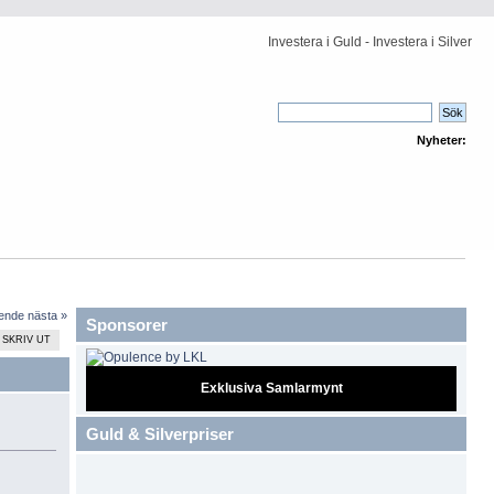
Investera i Guld - Investera i Silver
Nyheter:
ående
nästa »
Sponsorer
SKRIV UT
Exklusiva Samlarmynt
Guld & Silverpriser