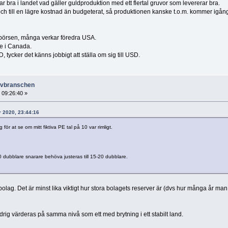
r bra i landet vad gäller guldproduktion med ett flertal gruvor som levererar bra.
ch till en lägre kostnad än budgeterat, så produktionen kanske t.o.m. kommer igån
 börsen, många verkar föredra USA.
re i Canada.
 tycker det känns jobbigt att ställa om sig till USD.
ruvbranschen
 09:26:40 »
r 2020, 23:44:16
för at se om mitt fiktiva PE tal på 10 var rimligt.
 dubblare snarare behöva justeras till 15-20 dubblare.
olag. Det är minst lika viktigt hur stora bolagets reserver är (dvs hur många år man
ig värderas på samma nivå som ett med brytning i ett stabilt land.