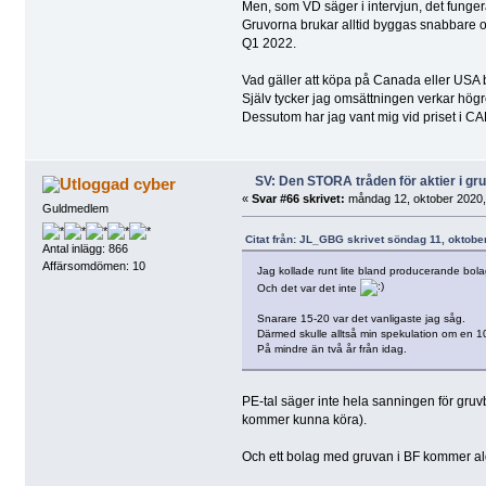
Men, som VD säger i intervjun, det fungera
Gruvorna brukar alltid byggas snabbare o
Q1 2022.
Vad gäller att köpa på Canada eller USA
Själv tycker jag omsättningen verkar hög
Dessutom har jag vant mig vid priset i CAD,
SV: Den STORA tråden för aktier i g
cyber
«
Svar #66 skrivet:
måndag 12, oktober 2020,
Guldmedlem
Citat från: JL_GBG skrivet söndag 11, oktobe
Antal inlägg: 866
Affärsomdömen: 10
Jag kollade runt lite bland producerande bolag 
Och det var det inte
Snarare 15-20 var det vanligaste jag såg.
Därmed skulle alltså min spekulation om en 10
På mindre än två år från idag.
PE-tal säger inte hela sanningen för gruvb
kommer kunna köra).
Och ett bolag med gruvan i BF kommer aldr