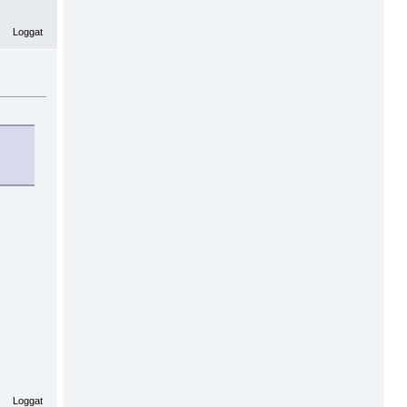
Loggat
Loggat