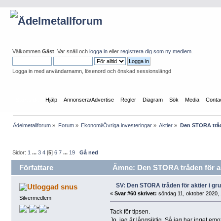
Välkommen
Gäst
. Var snäll och
logga in
eller
registrera dig som ny medlem
.
Logga in med användarnamn, lösenord och önskad sessionslängd
Startsida
Hjälp
Annonsera/Advertise
Regler
Diagram
Sök
Media
Conta
Ädelmetallforum
»
Forum
»
Ekonomi/Övriga investeringar
»
Aktier
»
Den STORA tråde
Sidor:
1
...
3
4
[
5
]
6
7
...
19
Gå ned
Författare
Ämne: Den STORA tråden för akt
SV: Den STORA tråden för aktier i g
snus
«
Svar #60 skrivet:
söndag 11, oktober 2020, 
Silvermedlem
Tack för tipsen.
Jo, jag är långsiktig. Så jag har inget e