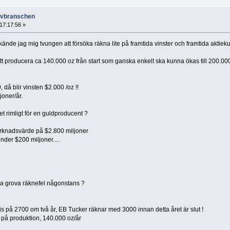
ruvbranschen
17:17:56 »
nde jag mig tvungen att försöka räkna lite på framtida vinster och framtida aktieku
tt producera ca 140.000 oz från start som ganska enkelt ska kunna ökas till 200.00
 då blir vinsten $2.000 /oz !!
joner/år.
et rimligt för en guldproducent ?
arknadsvärde på $2.800 miljoner
der $200 miljoner....
ra grova räknefel någonstans ?
is på 2700 om två år, EB Tucker räknar med 3000 innan detta året är slut !
 på produktion, 140.000 oz/år