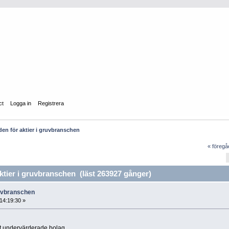
ct
Logga in
Registrera
n för aktier i gruvbranschen
« föreg
ier i gruvbranschen (läst 263927 gånger)
ruvbranschen
14:19:30 »
mot undervärderade bolag.