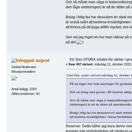
Och så måste man väga in balansräkningen/
den låga värderingen) är att de stöter på
Bolag i tidig fas har dessutom en stark mo
är också svårt att bedöma trovärdigheten 
att förlora på att ljuga alltför mycket, dv
Sen vet jag inget om hur man räknar på ov
på det
SV: Den STORA tråden för aktier i g
august
«
Svar #67 skrivet:
måndag 12, oktober 2020,
Global Moderator
Rhodiummedlem
Citat från: cyber skrivet måndag 12, oktober 
PE-tal säger inte hela sanningen för gruvbola
Antal inlägg: 2263
Och ett bolag med gruvan i BF kommer aldrig v
Affärsomdömen: 50
Och så måste man väga in balansräkningen/skul
värderingen) är att de stöter på operationella
Bolag i tidig fas har dessutom en stark motive
att bedöma trovärdigheten i deras framtidsbe
Reserver: Detta håller jag bara delvis me
kommer inte nödvändigtvis att värderas upp