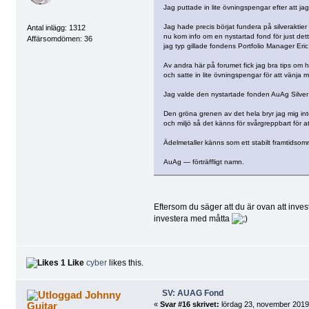
Jag puttade in lite övningspengar efter att j
Jag hade precis börjat fundera på silveraktier 
Antal inlägg: 1312
nu kom info om en nystartad fond för just dett
Affärsomdömen: 36
jag typ gillade fondens Portfolio Manager Eri
Av andra här på forumet fick jag bra tips om h
och satte in lite övningspengar för att vänja m
Jag valde den nystartade fonden AuAg Silver 
Den gröna grenen av det hela bryr jag mig inte
och miljö så det känns för svårgreppbart för att
Ädelmetaller känns som ett stabilt framtidsom
AuAg — förträffligt namn.
Eftersom du säger att du är ovan att invest
investera med måtta
1 Like
cyber
likes this.
SV: AUAG Fond
Johnny
Guitar
«
Svar #16 skrivet:
lördag 23, november 2019,