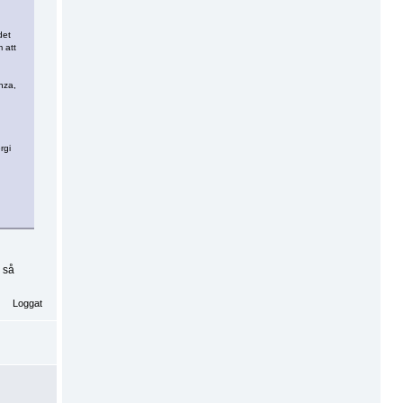
det
 att
nza,
rgi
k så
Loggat