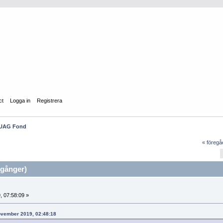
ct
Logga in
Registrera
UAG Fond
« föreg
gånger)
, 07:58:09 »
november 2019, 02:48:18