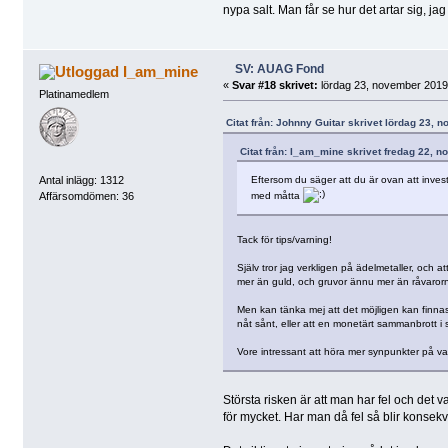
nypa salt. Man får se hur det artar sig,
SV: AUAG Fond
I_am_mine
«
Svar #18 skrivet:
lördag 23, november 2019,
Platinamedlem
Citat från: Johnny Guitar skrivet lördag 23, 
Citat från: I_am_mine skrivet fredag 22, 
Eftersom du säger att du är ovan att invest
Antal inlägg: 1312
med måtta
Affärsomdömen: 36
Tack för tips/varning!
Själv tror jag verkligen på ädelmetaller, och at
mer än guld, och gruvor ännu mer än råvaror
Men kan tänka mej att det möjligen kan finnas f
nåt sånt, eller att en monetärt sammanbrott i s
Vore intressant att höra mer synpunkter på var
Största risken är att man har fel och det v
för mycket. Har man då fel så blir konsek