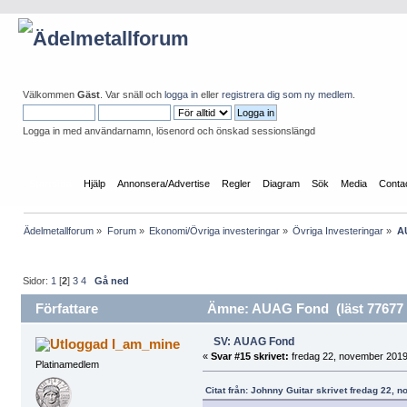
Välkommen
Gäst
. Var snäll och
logga in
eller
registrera dig som ny medlem
.
Logga in med användarnamn, lösenord och önskad sessionslängd
Startsida
Hjälp
Annonsera/Advertise
Regler
Diagram
Sök
Media
Conta
Ädelmetallforum
»
Forum
»
Ekonomi/Övriga investeringar
»
Övriga Investeringar
»
A
Sidor:
1
[
2
]
3
4
Gå ned
Författare
Ämne: AUAG Fond (läst 77677 
SV: AUAG Fond
I_am_mine
«
Svar #15 skrivet:
fredag 22, november 2019
Platinamedlem
Citat från: Johnny Guitar skrivet fredag 22, 