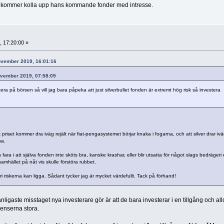
 jag kommer kolla upp hans kommande fonder med intresse.
 17:20:00 »
november 2019, 16:01:16
november 2019, 07:58:09
era på börsen så vill jag bara påpeka att just silverbullet fonden är extremt hög risk så investera
t priset kommer dra iväg rejält när fiat-pengasystemet börjar knaka i fogarna, och att silver drar iv
na.
ara i att själva fonden inte sköts bra, kanske krashar, eller blir utsatta för något slags bedrägeri e
amhället på nåt vis skulle förstöra rubbet.
i riskerna kan ligga. Sådant tycker jag är mycket värdefullt. Tack på förhand!
anligaste misstaget nya investerare gör är att de bara investerar i en tillgång och al
venserna stora.