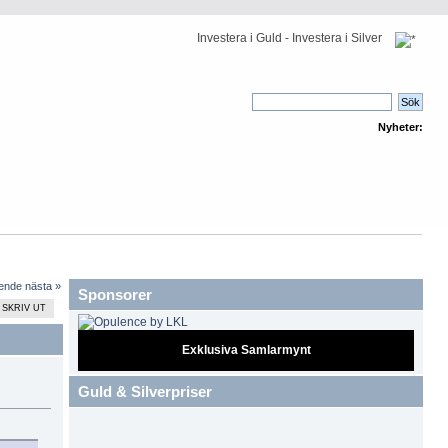
Investera i Guld - Investera i Silver
Nyheter:
ående
nästa »
Sponsorer
SKRIV UT
Exklusiva Samlarmynt
Guld & Silverpriser