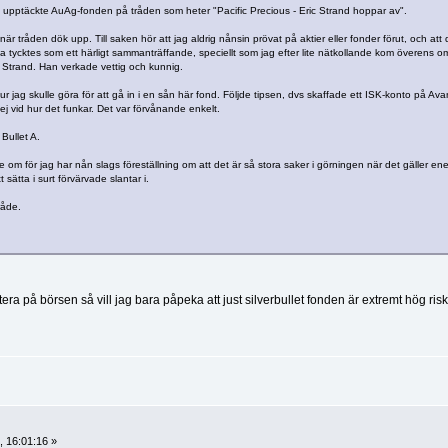
ag upptäckte AuAg-fonden på tråden som heter "Pacific Precious - Eric Strand hoppar av".
när tråden dök upp. Till saken hör att jag aldrig nånsin prövat på aktier eller fonder förut, och att 
a tycktes som ett härligt sammanträffande, speciellt som jag efter lite nätkollande kom överens om
c Strand. Han verkade vettig och kunnig.
ur jag skulle göra för att gå in i en sån här fond. Följde tipsen, dvs skaffade ett ISK-konto på Ava
ej vid hur det funkar. Det var förvånande enkelt.
Bullet A.
 om för jag har nån slags föreställning om att det är så stora saker i görningen när det gäller ene
 sätta i surt förvärvade slantar i.
råde.
era på börsen så vill jag bara påpeka att just silverbullet fonden är extremt hög ris
 16:01:16 »