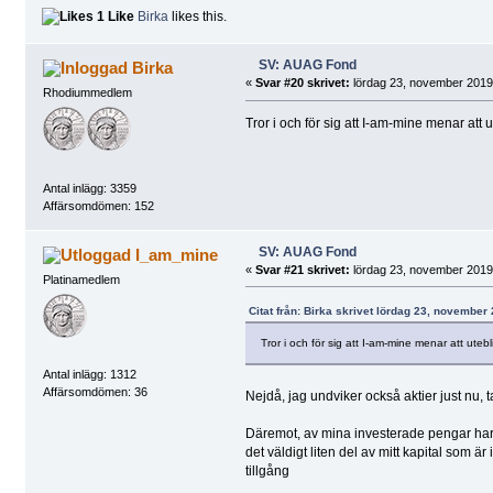
1 Like
Birka
likes this.
SV: AUAG Fond
Birka
«
Svar #20 skrivet:
lördag 23, november 2019,
Rhodiummedlem
Tror i och för sig att I-am-mine menar att 
Antal inlägg: 3359
Affärsomdömen: 152
SV: AUAG Fond
I_am_mine
«
Svar #21 skrivet:
lördag 23, november 2019,
Platinamedlem
Citat från: Birka skrivet lördag 23, november
Tror i och för sig att I-am-mine menar att uteb
Antal inlägg: 1312
Affärsomdömen: 36
Nejdå, jag undviker också aktier just nu,
Däremot, av mina investerade pengar har 
det väldigt liten del av mitt kapital som 
tillgång