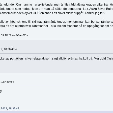
ill räntefonder. Om man nu har aktiefonder men är lite rädd att marknaden viker framö
till räntefonder som hedge. Men om man då sätter de pengarna i t.ex. AuAg Silver Bulle
om aktiemarknaden dyker OCH en chans att silver sticker uppåt. Tänker jag fel?
 Bullet en högrisk-fond till skillnad från räntefonder, men om man kan bortse från korts
a ett bra alternativ till räntefonder. I alla fall om man tror på en uppgång för äm d
 09:18:12 av laban77
»
9, 10:36:43 »
t av portföljen i silverrelaterat, som sagt allt för svårt att ha koll på. Mer guld (fysi
 16:48:49 »
g!
 2019, 10:36:43