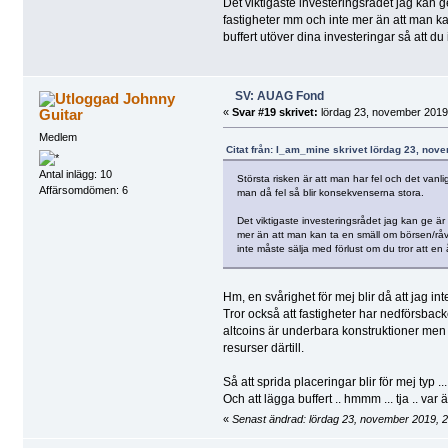
Det viktigaste investeringsrådet jag kan ge 
fastigheter mm och inte mer än att man ka
buffert utöver dina investeringar så att du
SV: AUAG Fond
Johnny
Guitar
«
Svar #19 skrivet:
lördag 23, november 2019,
Medlem
Citat från: I_am_mine skrivet lördag 23, nov
Antal inlägg: 10
Största risken är att man har fel och det vanli
Affärsomdömen: 6
man då fel så blir konsekvenserna stora.
Det viktigaste investeringsrådet jag kan ge är a
mer än att man kan ta en smäll om börsen/råvar
inte måste sälja med förlust om du tror att en 
Hm, en svårighet för mej blir då att jag int
Tror också att fastigheter har nedförsback
altcoins är underbara konstruktioner men 
resurser därtill.
Så att sprida placeringar blir för mej typ ..
Och att lägga buffert .. hmmm ... tja .. var
«
Senast ändrad: lördag 23, november 2019, 2