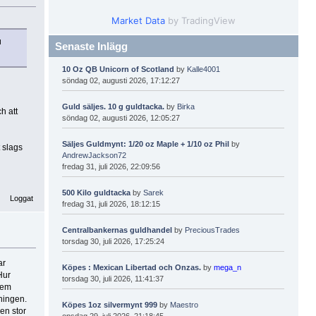
Market Data
by TradingView
d
Senaste Inlägg
10 Oz QB Unicorn of Scotland
by
Kalle4001
söndag 02, augusti 2026, 17:12:27
Guld säljes. 10 g guldtacka.
by
Birka
h att
söndag 02, augusti 2026, 12:05:27
Säljes Guldmynt: 1/20 oz Maple + 1/10 oz Phil
by
t slags
AndrewJackson72
fredag 31, juli 2026, 22:09:56
500 Kilo guldtacka
by
Sarek
Loggat
fredag 31, juli 2026, 18:12:15
Centralbankernas guldhandel
by
PreciousTrades
torsdag 30, juli 2026, 17:25:24
ar
Köpes : Mexican Libertad och Onzas.
by
mega_n
Hur
torsdag 30, juli 2026, 11:41:37
Vem
åningen.
Köpes 1oz silvermynt 999
by
Maestro
 en stor
onsdag 29, juli 2026, 21:18:45