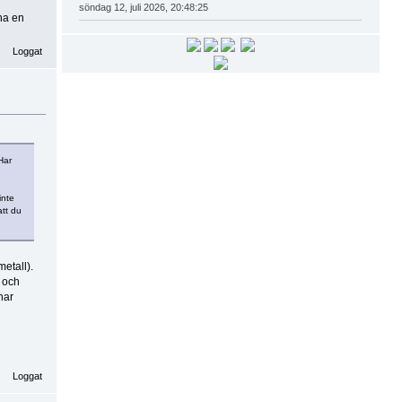
söndag 12, juli 2026, 20:48:25
ha en
Loggat
Har
inte
att du
metall).
s och
har
Loggat