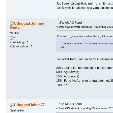
Jag ligger väldigt likvid just nu, en förlust
100% vinst för att man ska vara plus minu
SV: AUAG Fond
Johnny
Guitar
«
Svar #22 skrivet:
lördag 23, november 2019,
Medlem
Citat från: I_am_mine skrivet lördag 23, nov
Antal inlägg: 10
... en förlust är värre än utebliven vinst för 
Affärsomdömen: 6
noll
Tänkvärt! Tack I_am_mine för intressant i
Själv tänker jag när det gäller placeringar
60% Ag (råvara)
15% Au (råvara)
15% Fond (AuAg, eller andra ädelmetallf
10% ??
SV: AUAG Fond
laban77
«
Svar #23 skrivet:
måndag 25, november 201
Guldmedlem