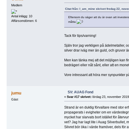
Medlem
Citat från: I_am_mine skrivet fredag 22, nov
Antal inlägg: 10
Eftersom du säger att du är ovan att investera
Affärsomdömen: 6
måtta
Tack för tips/varning!
Själv tror jag verkligen på ädelmetaller, o
silver drar iväg mer än guld, och gruvor 
Men kan tänka mej att det möjligen kan finn
bedrägeri eller nåt sånt, eller att en mone
Vore intressant att höra mer synpunkter på
SV: AUAG Fond
jumu
«
Svar #17 skrivet:
lördag 23, november 2019,
Gäst
Strand är en duktig förvaltare med stor erf
propagerats i evigheter om en värdestegrin
mycket har slarvats bort istället för åter
vet? Jag har lagt lite i Auag Silverbullet, m
Silvret bör öka i värde framöver, dels för 