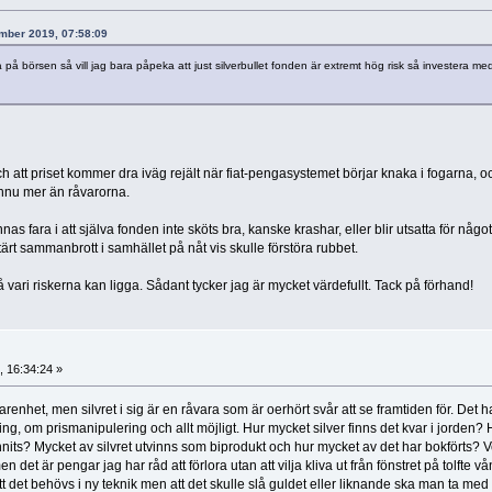
ember 2019, 07:58:09
 på börsen så vill jag bara påpeka att just silverbullet fonden är extremt hög risk så investera me
ch att priset kommer dra iväg rejält när fiat-pengasystemet börjar knaka i fogarna, oc
ännu mer än råvarorna.
as fara i att själva fonden inte sköts bra, kanske krashar, eller blir utsatta för någo
tärt sammanbrott i samhället på nåt vis skulle förstöra rubbet.
 vari riskerna kan ligga. Sådant tycker jag är mycket värdefullt. Tack på förhand!
 16:34:24 »
arenhet, men silvret i sig är en råvara som är oerhört svår att se framtiden för. Det h
g, om prismanipulering och allt möjligt. Hur mycket silver finns det kvar i jorden? 
vunnits? Mycket av silvret utvinns som biprodukt och hur mycket av det har bokförts? 
en det är pengar jag har råd att förlora utan att vilja kliva ut från fönstret på tolfte v
att det behövs i ny teknik men att det skulle slå guldet eller liknande ska man ta med