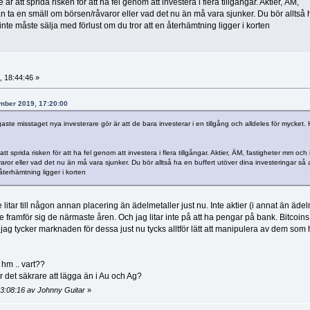
är att sprida risken för att ha fel genom att investera i flera tillgångar. Aktier, ÄM,
n ta en smäll om börsen/råvaror eller vad det nu än må vara sjunker. Du bör alltså 
 inte måste sälja med förlust om du tror att en återhämtning ligger i korten
 18:44:46 »
ember 2019, 17:20:00
gaste misstaget nya investerare gör är att de bara investerar i en tillgång och alldeles för mycket. 
tt sprida risken för att ha fel genom att investera i flera tillgångar. Aktier, ÄM, fastigheter mm och 
or eller vad det nu än må vara sjunker. Du bör alltså ha en buffert utöver dina investeringar så 
återhämtning ligger i korten
e litar till någon annan placering än ädelmetaller just nu. Inte aktier (i annat än ädel
e framför sig de närmaste åren. Och jag litar inte på att ha pengar på bank. Bitcoin
jag tycker marknaden för dessa just nu tycks alltför lätt att manipulera av dem som 
. hm .. vart??
 är det säkrare att lägga än i Au och Ag?
3:08:16 av Johnny Guitar
»