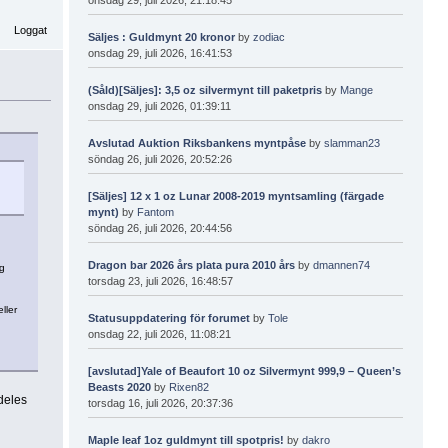
Loggat
Säljes : Guldmynt 20 kronor
by
zodiac
onsdag 29, juli 2026, 16:41:53
(Såld)[Säljes]: 3,5 oz silvermynt till paketpris
by
Mange
onsdag 29, juli 2026, 01:39:11
Avslutad Auktion Riksbankens myntpåse
by
slamman23
söndag 26, juli 2026, 20:52:26
[Säljes] 12 x 1 oz Lunar 2008-2019 myntsamling (färgade
mynt)
by
Fantom
söndag 26, juli 2026, 20:44:56
Dragon bar 2026 års plata pura 2010 års
by
dmannen74
äg
torsdag 23, juli 2026, 16:48:57
ller
Statusuppdatering för forumet
by
Tole
onsdag 22, juli 2026, 11:08:21
[avslutad]Yale of Beaufort 10 oz Silvermynt 999,9 – Queen’s
Beasts 2020
by
Rixen82
ldeles
torsdag 16, juli 2026, 20:37:36
Maple leaf 1oz guldmynt till spotpris!
by
dakro