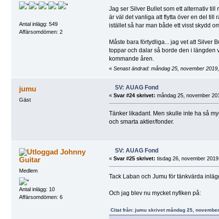
Jag ser Silver Bullet som ett alternativ t
är väl det vanliga att flytta över en del 
Antal inlägg: 549
istället så har man både ett visst skydd 
Affärsomdömen: 2
Måste bara förtydliga... jag vet att Silver
toppar och dalar så borde den i längden var
kommande åren.
«
Senast ändrad: måndag 25, november 2019,
SV: AUAG Fond
jumu
«
Svar #24 skrivet:
måndag 25, november 201
Gäst
Tänker likadant. Men skulle inte ha så mycke
och smarta aktier/fonder.
SV: AUAG Fond
Johnny
Guitar
«
Svar #25 skrivet:
tisdag 26, november 2019,
Medlem
Tack Laban och Jumu för tänkvärda inläg
Antal inlägg: 10
Och jag blev nu mycket nyfiken på:
Affärsomdömen: 6
Citat från: jumu skrivet måndag 25, november