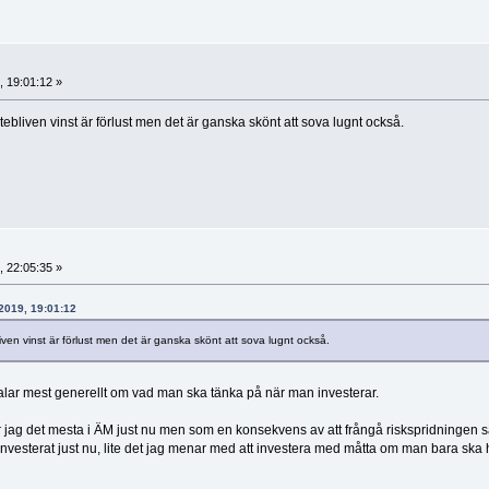
 19:01:12 »
utebliven vinst är förlust men det är ganska skönt att sova lugnt också.
 22:05:35 »
 2019, 19:01:12
liven vinst är förlust men det är ganska skönt att sova lugnt också.
 talar mest generellt om vad man ska tänka på när man investerar.
jag det mesta i ÄM just nu men som en konsekvens av att frångå riskspridningen s
är investerat just nu, lite det jag menar med att investera med måtta om man bara ska