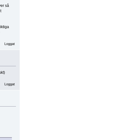
ver så
t
iktiga
e
Loggat
skt)
Loggat