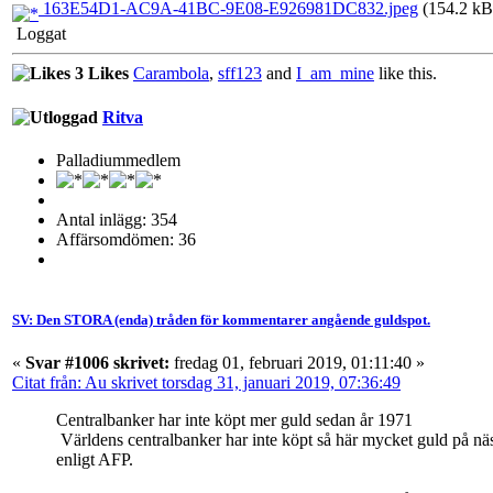
163E54D1-AC9A-41BC-9E08-E926981DC832.jpeg
(154.2 kB,
Loggat
3 Likes
Carambola
,
sff123
and
I_am_mine
like this.
Ritva
Palladiummedlem
Antal inlägg: 354
Affärsomdömen: 36
SV: Den STORA (enda) tråden för kommentarer angående guldspot.
«
Svar #1006 skrivet:
fredag 01, februari 2019, 01:11:40 »
Citat från: Au skrivet torsdag 31, januari 2019, 07:36:49
Centralbanker har inte köpt mer guld sedan år 1971
Världens centralbanker har inte köpt så här mycket guld på n
enligt AFP.