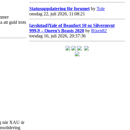
Statusuppdatering för forumet
by
Tole
onsdag 22, juli 2026, 11:08:21
ommer
a att guld trots
[avslutad]Yale of Beaufort 10 oz Silvermynt
999,9 – Queen’s Beasts 2020
by
Rixen82
torsdag 16, juli 2026, 20:37:36
dag när XAU är
onsolidering