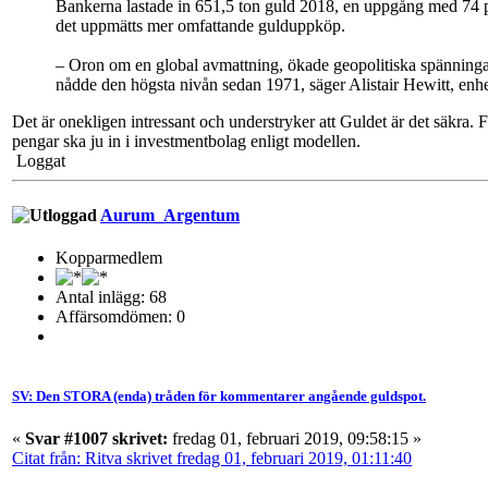
Bankerna lastade in 651,5 ton guld 2018, en uppgång med 74 pro
det uppmätts mer omfattande gulduppköp.
– Oron om en global avmattning, ökade geopolitiska spänningar 
nådde den högsta nivån sedan 1971, säger Alistair Hewitt, en
Det är onekligen intressant och understryker att Guldet är det säkra. 
pengar ska ju in i investmentbolag enligt modellen.
Loggat
Aurum_Argentum
Kopparmedlem
Antal inlägg: 68
Affärsomdömen: 0
SV: Den STORA (enda) tråden för kommentarer angående guldspot.
«
Svar #1007 skrivet:
fredag 01, februari 2019, 09:58:15 »
Citat från: Ritva skrivet fredag 01, februari 2019, 01:11:40