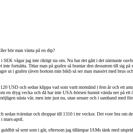
 Eller bör man vänta på en dip?
r i SEK vågar jag inte riktigt sia om. Nu har det gått i det närmaste oavb
nte fortsätta. Tittar man på grafen så brantar den dessutom till sig på s
ängre ut i grafen (även bortom min bild) så ser man massivt med brus oc
 120 USD och sedan klippa vad som varit motstånd i fem år och ett antal
 bli om en dryg vecka och då har inte USA-börsen hunnit vända ner på ett
er möjligen nästa vår, men inte just nu, utan senare och i samband med fö
h sedan tvärnitar och droppar till 1310 i tre veckor. Det vore bra om det
i mars-april.
en guldbit så sent som i går, eftersom jag tillämpar IAMs tänk med utspri