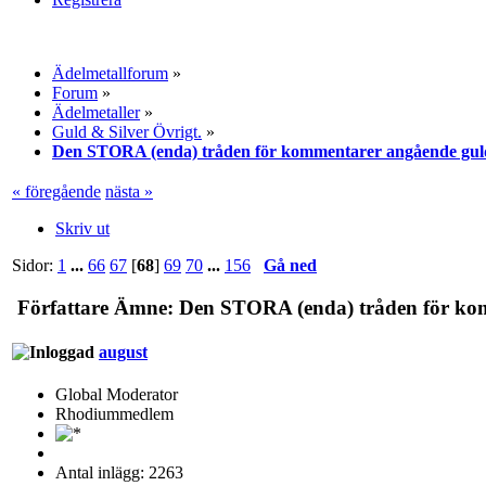
Ädelmetallforum
»
Forum
»
Ädelmetaller
»
Guld & Silver Övrigt.
»
Den STORA (enda) tråden för kommentarer angående gul
« föregående
nästa »
Skriv ut
Sidor:
1
...
66
67
[
68
]
69
70
...
156
Gå ned
Författare
Ämne: Den STORA (enda) tråden för komm
august
Global Moderator
Rhodiummedlem
Antal inlägg: 2263