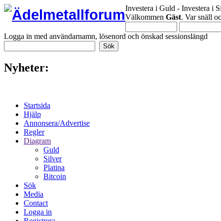
Investera i Guld - Investera i S
Välkommen
Gäst
. Var snäll 
Logga in med användarnamn, lösenord och önskad sessionslängd
Nyheter:
Startsida
Hjälp
Annonsera/Advertise
Regler
Diagram
Guld
Silver
Platina
Bitcoin
Sök
Media
Contact
Logga in
Registrera