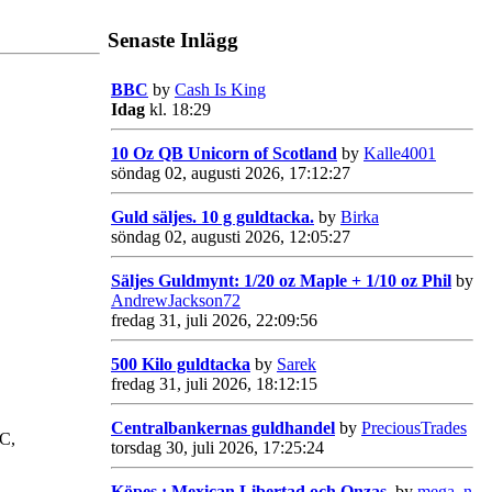
Senaste Inlägg
BBC
by
Cash Is King
Idag
kl. 18:29
10 Oz QB Unicorn of Scotland
by
Kalle4001
söndag 02, augusti 2026, 17:12:27
Guld säljes. 10 g guldtacka.
by
Birka
söndag 02, augusti 2026, 12:05:27
Säljes Guldmynt: 1/20 oz Maple + 1/10 oz Phil
by
AndrewJackson72
fredag 31, juli 2026, 22:09:56
500 Kilo guldtacka
by
Sarek
fredag 31, juli 2026, 18:12:15
Centralbankernas guldhandel
by
PreciousTrades
GC,
torsdag 30, juli 2026, 17:25:24
Köpes : Mexican Libertad och Onzas.
by
mega_n