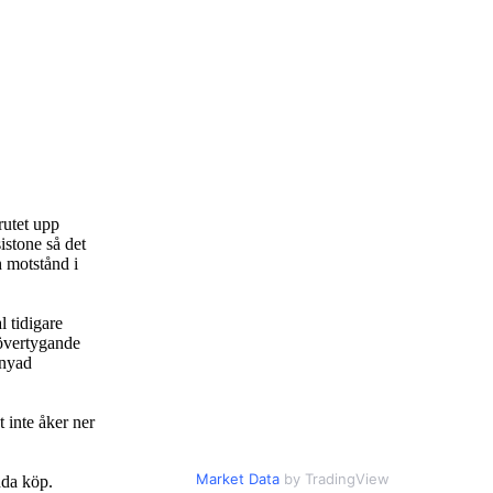
rutet upp
istone så det
h motstånd i
 tidigare
 övertygande
rnyad
 inte åker ner
Market Data
by TradingView
dda köp.