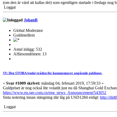
(om den är värd att kallas det) som egentligen startade i fredags nog b
Loggat
JohanB
Global Moderator
Guldmedlem
Antal inlägg: 532
Affärsomdömen: 13
SV: Den STORA (enda) tråden för kommentarer angående guldspot.
«
Svar #1009 skrivet:
måndag 04, februari 2019, 17:59:33 »
Guldpriset är nog också lite volatilt just nu då Shanghai Gold Excha
https://www.en.sge.com.cn/eng_news_Announcement/543052
Sista notering innan stängning där låg på USD1284 enligt:
http://did
Loggat