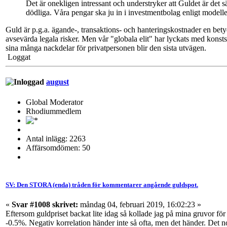
Det är onekligen intressant och understryker att Guldet är det 
dödliga. Våra pengar ska ju in i investmentbolag enligt modell
Guld är p.g.a. ägande-, transaktions- och hanteringskostnader en bety
avsevärda legala risker. Men vår "globala elit" har lyckats med konststyc
sina många nackdelar för privatpersonen blir den sista utvägen.
Loggat
august
Global Moderator
Rhodiummedlem
Antal inlägg: 2263
Affärsomdömen: 50
SV: Den STORA (enda) tråden för kommentarer angående guldspot.
«
Svar #1008 skrivet:
måndag 04, februari 2019, 16:02:23 »
Eftersom guldpriset backat lite idag så kollade jag på mina gruvor f
-0.5%. Negativ korrelation händer inte så ofta, men det händer. Det no