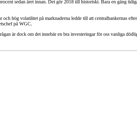
cent sedan året innan. Det gör 2018 till historiskt. Bara en gång tidig
och hög volatilitet på marknaderna ledde till att centralbankernas efte
hetschef på WGC.
Frågan är dock om det innebär en bra investeringar för oss vanliga dödl