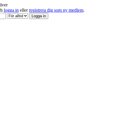
ilver
och
logga in
eller
registrera dig som ny medlem
.