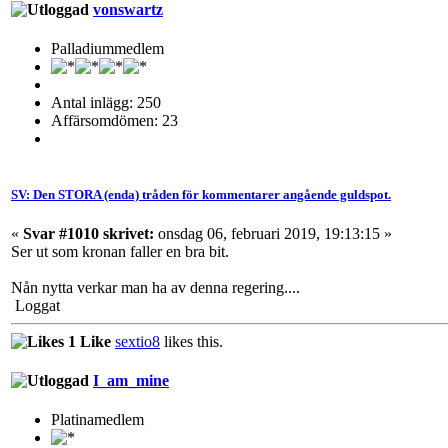
vonswartz
Palladiummedlem
Antal inlägg: 250
Affärsomdömen: 23
SV: Den STORA (enda) tråden för kommentarer angående guldspot.
«
Svar #1010 skrivet:
onsdag 06, februari 2019, 19:13:15 »
Ser ut som kronan faller en bra bit.
Nån nytta verkar man ha av denna regering....
Loggat
1 Like
sextio8
likes this.
I_am_mine
Platinamedlem