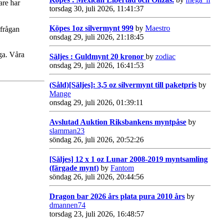
are har
torsdag 30, juli 2026, 11:41:37
Köpes 1oz silvermynt 999
by
Maestro
rfrågan
onsdag 29, juli 2026, 21:18:45
iga. Våra
Säljes : Guldmynt 20 kronor
by
zodiac
onsdag 29, juli 2026, 16:41:53
(Såld)[Säljes]: 3,5 oz silvermynt till paketpris
by
Mange
onsdag 29, juli 2026, 01:39:11
Avslutad Auktion Riksbankens myntpåse
by
slamman23
söndag 26, juli 2026, 20:52:26
[Säljes] 12 x 1 oz Lunar 2008-2019 myntsamling
(färgade mynt)
by
Fantom
söndag 26, juli 2026, 20:44:56
Dragon bar 2026 års plata pura 2010 års
by
dmannen74
torsdag 23, juli 2026, 16:48:57