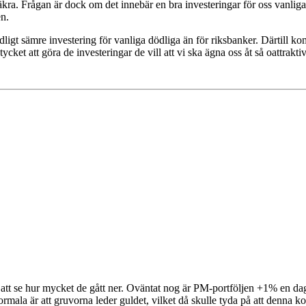
säkra. Frågan är dock om det innebär en bra investeringar för oss vanliga
en.
dligt sämre investering för vanliga dödliga än för riksbanker. Därtill k
ket att göra de investeringar de vill att vi ska ägna oss åt så oattraktiv
ör att se hur mycket de gått ner. Oväntat nog är PM-portföljen +1% en 
rmala är att gruvorna leder guldet, vilket då skulle tyda på att denna k