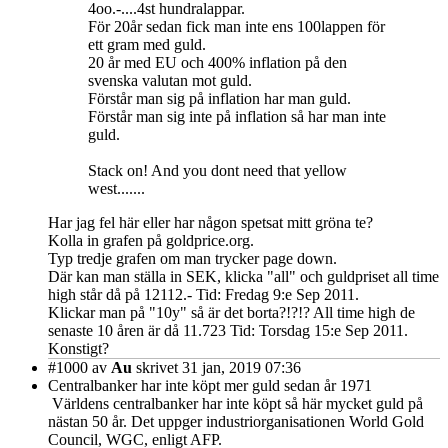
4oo.-....4st hundralappar.
För 20år sedan fick man inte ens 100lappen för
ett gram med guld.
20 år med EU och 400% inflation på den
svenska valutan mot guld.
Förstår man sig på inflation har man guld.
Förstår man sig inte på inflation så har man inte
guld.
Stack on! And you dont need that yellow
west.......
Har jag fel här eller har någon spetsat mitt gröna te?
Kolla in grafen på goldprice.org.
Typ tredje grafen om man trycker page down.
Där kan man ställa in SEK, klicka "all" och guldpriset all time
high står då på 12112.- Tid: Fredag 9:e Sep 2011.
Klickar man på "10y" så är det borta?!?!? All time high de
senaste 10 åren är då 11.723 Tid: Torsdag 15:e Sep 2011.
Konstigt?
#1000
av
Au
skrivet 31 jan, 2019 07:36
Centralbanker har inte köpt mer guld sedan år 1971
Världens centralbanker har inte köpt så här mycket guld på
nästan 50 år. Det uppger industriorganisationen World Gold
Council, WGC, enligt AFP.