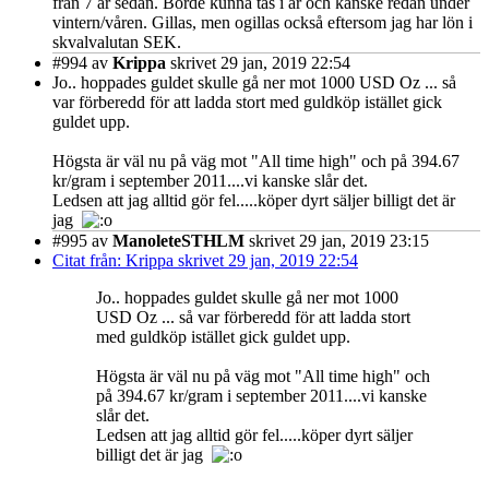
från 7 år sedan. Borde kunna tas i år och kanske redan under
vintern/våren. Gillas, men ogillas också eftersom jag har lön i
skvalvalutan SEK.
#994
av
Krippa
skrivet 29 jan, 2019 22:54
Jo.. hoppades guldet skulle gå ner mot 1000 USD Oz ... så
var förberedd för att ladda stort med guldköp istället gick
guldet upp.
Högsta är väl nu på väg mot "All time high" och på 394.67
kr/gram i september 2011....vi kanske slår det.
Ledsen att jag alltid gör fel.....köper dyrt säljer billigt det är
jag
#995
av
ManoleteSTHLM
skrivet 29 jan, 2019 23:15
Citat från: Krippa skrivet 29 jan, 2019 22:54
Jo.. hoppades guldet skulle gå ner mot 1000
USD Oz ... så var förberedd för att ladda stort
med guldköp istället gick guldet upp.
Högsta är väl nu på väg mot "All time high" och
på 394.67 kr/gram i september 2011....vi kanske
slår det.
Ledsen att jag alltid gör fel.....köper dyrt säljer
billigt det är jag