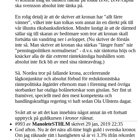
ska svensson absolut inte tänka på.
En rolig detalj är att de skriver att kronan har "allt färre
vänner", vilket inte kan tolkas som annat än en direkt pik till
vår illustra riksbanksdirektion. Mindre lustigt är att de därmed
sällar sig till skaran av bedömare som tror att kronan skall
fortsätta sin vandring ner i avloppet. (Nu skriver de förstås
inte så. Man skriver att kronan ska stärkas "längre fram" när
"penningpolitiken normaliseras" - d.v.s. när räntorna höjs och
knäcker alla de där
extremt
räntekänsliga hushållen som
absolut inte fick bli av med sina ränteavdrag.)
Så. Nordea tror på fallande krona, accelererande
lågkonjunktur och absolut förbud för reduktionistiska
räntepolitiska åtgärder eftersom man i förening med övriga
storbanker har otaliga bolånetorskar som gisslan. Ser fint ut
framöver, speciellt med den mest kompetenta och
handlingskraftiga regering vi haft sedan Ola Ullstens dagar.
Svårt att se att det kan innebära något annat än ett fortsatt
upptryck på guldkursen
i kronor räknat
.
#993
av
ManoleteSTHLM
skrivet 29 jan, 2019 22:35
God afton. Nu är det nära all-time high guld i svenska kronor.
Om jag räknade rätt i hastigheten så är vi 3.3% ifrån rekordet