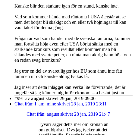
Kanske blir den starkare igen för en stund, kanske inte.
Vad som kommer hända med räntorna i USA återstår att se
men det börjar bli skakigt och en eller två höjningar till kan
vara taket för denna gång.
Frågan är vad som händer med de svenska räntorna, kommer
man fortsätta höja även efter USA börjat sänka med en
stärkande kronkurs som resultat eller kommer man bli
sittandes med svarte petter, en ränta man aldrig hann höja och
en redan svag kronkurs?
Jag tror en del av svaret ligger hos EU som ännu inte fått
tummen ur och kanske aldrig lyckas få.
Jag inser att detta inlägget kan verka lite förvirrande, det är
ungefär så jag känner mig inför ekonomiska beslut just nu.
#991
av
august
skrivet 29 jan, 2019 09:06
Citat från: I_am_mine skrivet 28 jan, 2019 23:11
Citat från: august skrivet 28 jan, 2019 21:47
Tyvärr säger detta mer om kronan än
om guldpriset. Dvs jag tycker att det