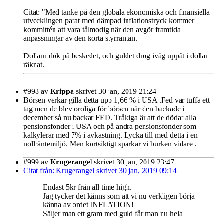
Citat: "Med tanke på den globala ekonomiska och finansiella
utvecklingen parat med dämpad inflationstryck kommer
kommittén att vara tålmodig när den avgör framtida
anpassningar av den korta styrräntan.
Dollarn dök på beskedet, och guldet drog iväg uppåt i dollar
räknat.
#998
av
Krippa
skrivet 30 jan, 2019 21:24
Börsen verkar gilla detta upp 1,66 % i USA .Fed var tuffa ett
tag men de blev oroliga för börsen när den backade i
december så nu backar FED. Tråkiga är att de dödar alla
pensionsfonder i USA och på andra pensionsfonder som
kalkylerar med 7% i avkastning. Lycka till med detta i en
nollräntemiljö. Men kortsiktigt sparkar vi burken vidare .
#999
av
Krugerangel
skrivet 30 jan, 2019 23:47
Citat från: Krugerangel skrivet 30 jan, 2019 09:14
Endast 5kr från all time high.
Jag tycker det känns som att vi nu verkligen börja
känna av ordet INFLATION!
Säljer man ett gram med guld får man nu hela