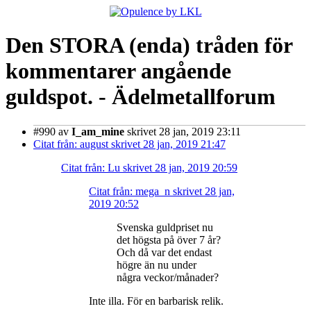
Den STORA (enda) tråden för
kommentarer angående
guldspot. - Ädelmetallforum
#990
av
I_am_mine
skrivet 28 jan, 2019 23:11
Citat från: august skrivet 28 jan, 2019 21:47
Citat från: Lu skrivet 28 jan, 2019 20:59
Citat från: mega_n skrivet 28 jan,
2019 20:52
Svenska guldpriset nu
det högsta på över 7 år?
Och då var det endast
högre än nu under
några veckor/månader?
Inte illa. För en barbarisk relik.