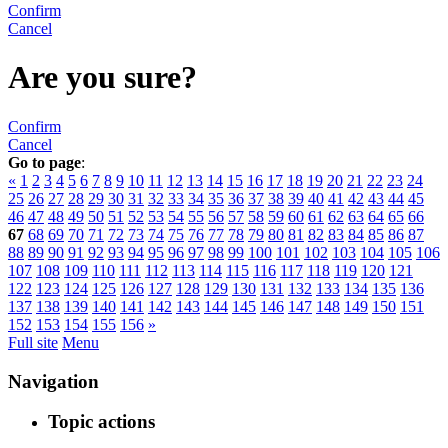
Confirm
Cancel
Are you sure?
Confirm
Cancel
Go to page
:
«
1
2
3
4
5
6
7
8
9
10
11
12
13
14
15
16
17
18
19
20
21
22
23
24
25
26
27
28
29
30
31
32
33
34
35
36
37
38
39
40
41
42
43
44
45
46
47
48
49
50
51
52
53
54
55
56
57
58
59
60
61
62
63
64
65
66
67
68
69
70
71
72
73
74
75
76
77
78
79
80
81
82
83
84
85
86
87
88
89
90
91
92
93
94
95
96
97
98
99
100
101
102
103
104
105
106
107
108
109
110
111
112
113
114
115
116
117
118
119
120
121
122
123
124
125
126
127
128
129
130
131
132
133
134
135
136
137
138
139
140
141
142
143
144
145
146
147
148
149
150
151
152
153
154
155
156
»
Full site
Menu
Navigation
Topic actions