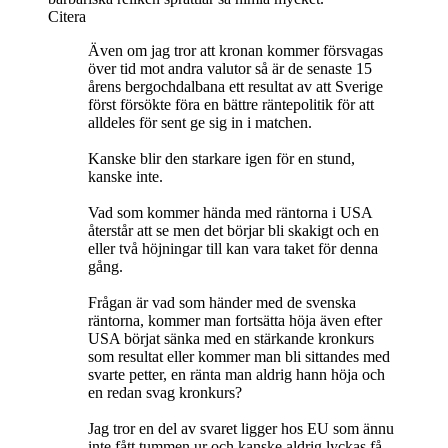
Citera
Även om jag tror att kronan kommer försvagas
över tid mot andra valutor så är de senaste 15
årens bergochdalbana ett resultat av att Sverige
först försökte föra en bättre räntepolitik för att
alldeles för sent ge sig in i matchen.
Kanske blir den starkare igen för en stund,
kanske inte.
Vad som kommer hända med räntorna i USA
återstår att se men det börjar bli skakigt och en
eller två höjningar till kan vara taket för denna
gång.
Frågan är vad som händer med de svenska
räntorna, kommer man fortsätta höja även efter
USA börjat sänka med en stärkande kronkurs
som resultat eller kommer man bli sittandes med
svarte petter, en ränta man aldrig hann höja och
en redan svag kronkurs?
Jag tror en del av svaret ligger hos EU som ännu
inte fått tummen ur och kanske aldrig lyckas få.