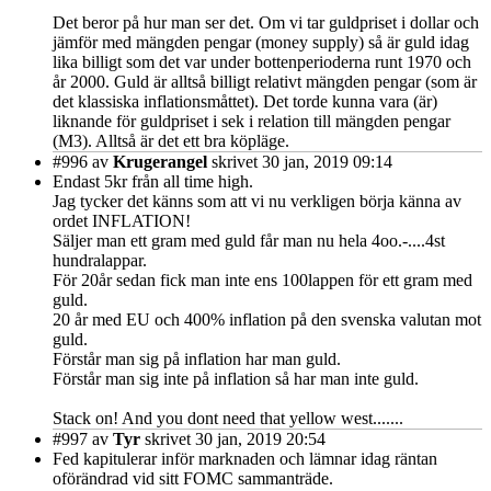
Det beror på hur man ser det. Om vi tar guldpriset i dollar och
jämför med mängden pengar (money supply) så är guld idag
lika billigt som det var under bottenperioderna runt 1970 och
år 2000. Guld är alltså billigt relativt mängden pengar (som är
det klassiska inflationsmåttet). Det torde kunna vara (är)
liknande för guldpriset i sek i relation till mängden pengar
(M3). Alltså är det ett bra köpläge.
#996
av
Krugerangel
skrivet 30 jan, 2019 09:14
Endast 5kr från all time high.
Jag tycker det känns som att vi nu verkligen börja känna av
ordet INFLATION!
Säljer man ett gram med guld får man nu hela 4oo.-....4st
hundralappar.
För 20år sedan fick man inte ens 100lappen för ett gram med
guld.
20 år med EU och 400% inflation på den svenska valutan mot
guld.
Förstår man sig på inflation har man guld.
Förstår man sig inte på inflation så har man inte guld.
Stack on! And you dont need that yellow west.......
#997
av
Tyr
skrivet 30 jan, 2019 20:54
Fed kapitulerar inför marknaden och lämnar idag räntan
oförändrad vid sitt FOMC sammanträde.