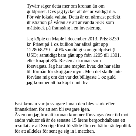
Tyvärr säger detta mer om kronan än om
guldpriset. Dvs jag tycker att det är väldigt illa.
För vår lokala valuta. Detta är en närmast perfekt
illustration på vådan av att använda SEK som
måttstock på framgång i en investering.
Jag köpte en Maple i december 2013. Pris: 8239
kr. Priset på 1 oz bullion har alltså gått upp
12280/8239 = 49% samtidigt som guldpriset (i
USD) samtidigt bara gått upp från 1205 till 1301,
eller knappt 8%. Resten är kronan som
försvagats. Jag har inte maplen kvar, det har sålts
till förmån för skojigare mynt. Men det skulle inte
förvåna mig om det var det billigaste 1 oz guld
jag kommer att ha köpt i mitt liv.
Fast kronan var ju svagare innan den blev stark efter
finanskrisen för att sen bli svagare igen.
Även om jag tror att kronan kommer försvagas över tid mot
andra valutor så är de senaste 15 årens bergochdalbana ett
resultat av att Sverige först försökte föra en bättre räntepolitik
för att alldeles för sent ge sig in i matchen.