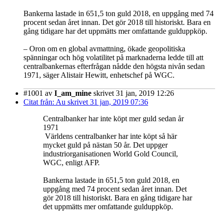
Bankerna lastade in 651,5 ton guld 2018, en uppgång med 74
procent sedan året innan. Det gör 2018 till historiskt. Bara en
gång tidigare har det uppmätts mer omfattande gulduppköp.
– Oron om en global avmattning, ökade geopolitiska
spänningar och hög volatilitet på marknaderna ledde till att
centralbankernas efterfrågan nådde den högsta nivån sedan
1971, säger Alistair Hewitt, enhetschef på WGC.
#1001
av
I_am_mine
skrivet 31 jan, 2019 12:26
Citat från: Au skrivet 31 jan, 2019 07:36
Centralbanker har inte köpt mer guld sedan år
1971
Världens centralbanker har inte köpt så här
mycket guld på nästan 50 år. Det uppger
industriorganisationen World Gold Council,
WGC, enligt AFP.
Bankerna lastade in 651,5 ton guld 2018, en
uppgång med 74 procent sedan året innan. Det
gör 2018 till historiskt. Bara en gång tidigare har
det uppmätts mer omfattande gulduppköp.