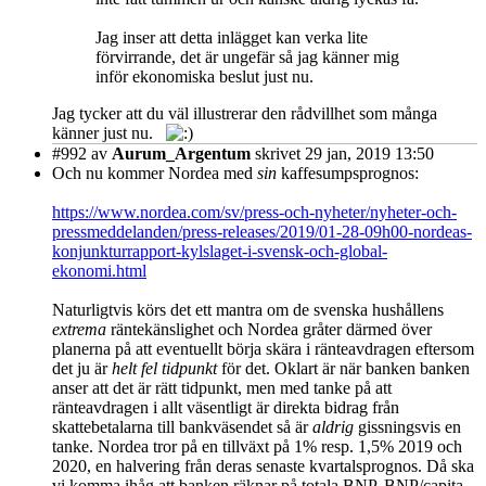
Jag inser att detta inlägget kan verka lite
förvirrande, det är ungefär så jag känner mig
inför ekonomiska beslut just nu.
Jag tycker att du väl illustrerar den rådvillhet som många
känner just nu.
#992
av
Aurum_Argentum
skrivet 29 jan, 2019 13:50
Och nu kommer Nordea med
sin
kaffesumpsprognos:
https://www.nordea.com/sv/press-och-nyheter/nyheter-och-
pressmeddelanden/press-releases/2019/01-28-09h00-nordeas-
konjunkturrapport-kylslaget-i-svensk-och-global-
ekonomi.html
Naturligtvis körs det ett mantra om de svenska hushållens
extrema
räntekänslighet och Nordea gråter därmed över
planerna på att eventuellt börja skära i ränteavdragen eftersom
det ju är
helt fel tidpunkt
för det. Oklart är när banken banken
anser att det är rätt tidpunkt, men med tanke på att
ränteavdragen i allt väsentligt är direkta bidrag från
skattebetalarna till bankväsendet så är
aldrig
gissningsvis en
tanke. Nordea tror på en tillväxt på 1% resp. 1,5% 2019 och
2020, en halvering från deras senaste kvartalsprognos. Då ska
vi komma ihåg att banken räknar på totala BNP, BNP/capita