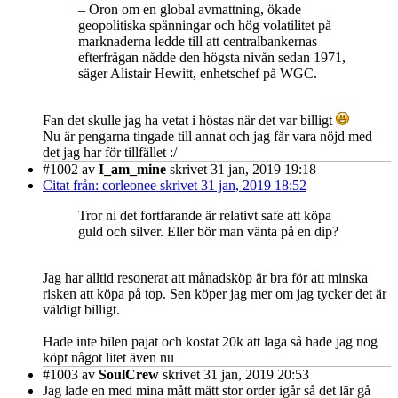
– Oron om en global avmattning, ökade
geopolitiska spänningar och hög volatilitet på
marknaderna ledde till att centralbankernas
efterfrågan nådde den högsta nivån sedan 1971,
säger Alistair Hewitt, enhetschef på WGC.
Fan det skulle jag ha vetat i höstas när det var billigt
Nu är pengarna tingade till annat och jag får vara nöjd med
det jag har för tillfället :/
#1002
av
I_am_mine
skrivet 31 jan, 2019 19:18
Citat från: corleonee skrivet 31 jan, 2019 18:52
Tror ni det fortfarande är relativt safe att köpa
guld och silver. Eller bör man vänta på en dip?
Jag har alltid resonerat att månadsköp är bra för att minska
risken att köpa på top. Sen köper jag mer om jag tycker det är
väldigt billigt.
Hade inte bilen pajat och kostat 20k att laga så hade jag nog
köpt något litet även nu
#1003
av
SoulCrew
skrivet 31 jan, 2019 20:53
Jag lade en med mina mått mätt stor order igår så det lär gå