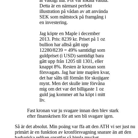
är väldigt illa. För vår lokala valuta.
Detta är en närmast perfekt
illustration på vådan av att använda
SEK som måttstock på framgång i
en investering.
Jag köpte en Maple i december
2013. Pris: 8239 kr. Priset på 1 oz
bullion har alltså gått upp
12280/8239 = 49% samtidigt som
guldpriset (i USD) samtidigt bara
gått upp från 1205 till 1301, eller
knappt 8%. Resten är kronan som
försvagats. Jag har inte maplen kvar,
det har sålts till förmån för skojigare
mynt. Men det skulle inte förvåna
mig om det var det billigaste 1 oz
guld jag kommer att ha köpt i mitt
liv.
Fast kronan var ju svagare innan den blev stark
efter finanskrisen för att sen bli svagare igen.
Så är det absolut. Min poäng var ffa att den ATH vi ser just nu
primärt är en funktion av kronförsvagning snarare än att den
barbariska reliken sprattlar så himla mycket.