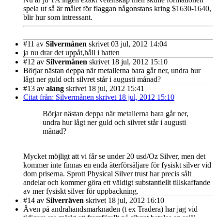
spela ut så är målet för flaggan någonstans kring $1630-1640,
blir hur som intressant.
#11
av
Silvermånen
skrivet 03 jul, 2012 14:04
ja nu drar det uppåt,håll i hatten
#12
av
Silvermånen
skrivet 18 jul, 2012 15:10
Börjar nästan deppa när metallerna bara går ner, undra hur
lågt ner guld och silvret står i augusti månad?
#13
av
alang
skrivet 18 jul, 2012 15:41
Citat från: Silvermånen skrivet 18 jul, 2012 15:10
Börjar nästan deppa när metallerna bara går ner,
undra hur lågt ner guld och silvret står i augusti
månad?
Mycket möjligt att vi får se under 20 usd/Oz Silver, men det
kommer inte finnas en enda återförsäljare för fysiskt silver vid
dom priserna. Sprott Physical Silver trust har precis sålt
andelar och kommer göra ett väldigt substantiellt tillskaffande
av mer fysiskt silver för uppbackning.
#14
av
Silverräven
skrivet 18 jul, 2012 16:10
Även på andrahandsmarknaden (t ex Tradera) har jag vid