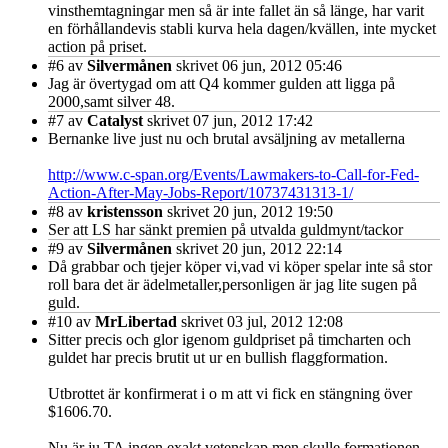
vinsthemtagningar men så är inte fallet än så länge, har varit
en förhållandevis stabli kurva hela dagen/kvällen, inte mycket
action på priset.
#6
av
Silvermånen
skrivet 06 jun, 2012 05:46
Jag är övertygad om att Q4 kommer gulden att ligga på
2000,samt silver 48.
#7
av
Catalyst
skrivet 07 jun, 2012 17:42
Bernanke live just nu och brutal avsäljning av metallerna
http://www.c-span.org/Events/Lawmakers-to-Call-for-Fed-
Action-After-May-Jobs-Report/10737431313-1/
#8
av
kristensson
skrivet 20 jun, 2012 19:50
Ser att LS har sänkt premien på utvalda guldmynt/tackor
#9
av
Silvermånen
skrivet 20 jun, 2012 22:14
Då grabbar och tjejer köper vi,vad vi köper spelar inte så stor
roll bara det är ädelmetaller,personligen är jag lite sugen på
guld.
#10
av
MrLibertad
skrivet 03 jul, 2012 12:08
Sitter precis och glor igenom guldpriset på timcharten och
guldet har precis brutit ut ur en bullish flaggformation.
Utbrottet är konfirmerat i o m att vi fick en stängning över
$1606.70.
Nu är ju TA ingen exakt vetenskap men skulle formationen