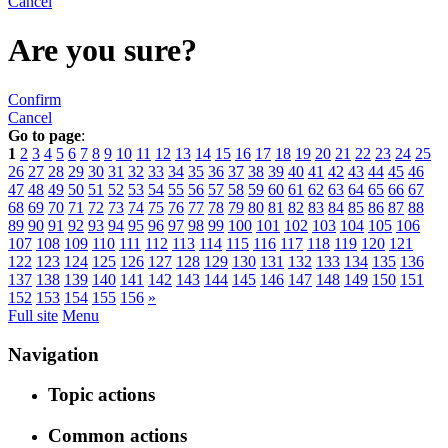
Cancel
Are you sure?
Confirm
Cancel
Go to page
:
1
2
3
4
5
6
7
8
9
10
11
12
13
14
15
16
17
18
19
20
21
22
23
24
25
26
27
28
29
30
31
32
33
34
35
36
37
38
39
40
41
42
43
44
45
46
47
48
49
50
51
52
53
54
55
56
57
58
59
60
61
62
63
64
65
66
67
68
69
70
71
72
73
74
75
76
77
78
79
80
81
82
83
84
85
86
87
88
89
90
91
92
93
94
95
96
97
98
99
100
101
102
103
104
105
106
107
108
109
110
111
112
113
114
115
116
117
118
119
120
121
122
123
124
125
126
127
128
129
130
131
132
133
134
135
136
137
138
139
140
141
142
143
144
145
146
147
148
149
150
151
152
153
154
155
156
»
Full site
Menu
Navigation
Topic actions
Common actions