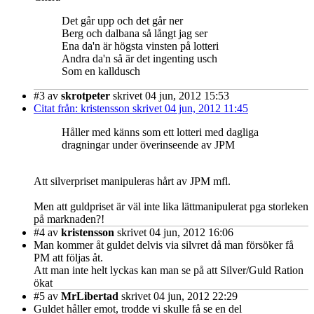
Det går upp och det går ner
Berg och dalbana så långt jag ser
Ena da'n är högsta vinsten på lotteri
Andra da'n så är det ingenting usch
Som en kalldusch
#3
av
skrotpeter
skrivet 04 jun, 2012 15:53
Citat från: kristensson skrivet 04 jun, 2012 11:45
Håller med känns som ett lotteri med dagliga
dragningar under överinseende av JPM
Att silverpriset manipuleras hårt av JPM mfl.
Men att guldpriset är väl inte lika lättmanipulerat pga storleken
på marknaden?!
#4
av
kristensson
skrivet 04 jun, 2012 16:06
Man kommer åt guldet delvis via silvret då man försöker få
PM att följas åt.
Att man inte helt lyckas kan man se på att Silver/Guld Ration
ökat
#5
av
MrLibertad
skrivet 04 jun, 2012 22:29
Guldet håller emot, trodde vi skulle få se en del