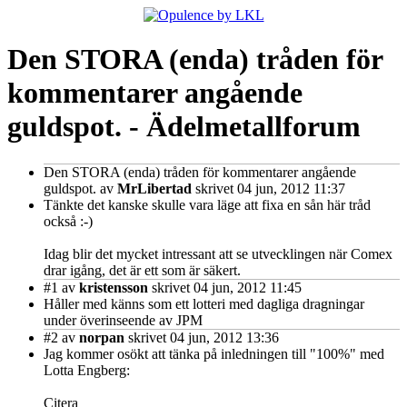
Den STORA (enda) tråden för
kommentarer angående
guldspot. - Ädelmetallforum
Den STORA (enda) tråden för kommentarer angående
guldspot.
av
MrLibertad
skrivet 04 jun, 2012 11:37
Tänkte det kanske skulle vara läge att fixa en sån här tråd
också :-)
Idag blir det mycket intressant att se utvecklingen när Comex
drar igång, det är ett som är säkert.
#1
av
kristensson
skrivet 04 jun, 2012 11:45
Håller med känns som ett lotteri med dagliga dragningar
under överinseende av JPM
#2
av
norpan
skrivet 04 jun, 2012 13:36
Jag kommer osökt att tänka på inledningen till "100%" med
Lotta Engberg:
Citera