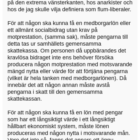
på den extrema vänsterkanten, hos anarkister och
hos de jag skulle vilja definiera som flum-liberaler.
För att någon ska kunna få en medborgarlön eller
ett allmänt socialbidrag utan krav på
motprestation, (samma sak), måste pengarna till
detta tas ur samhällets gemensamma
skattekassa. Om personen då uppbärandes det
kravlösa bidraget inte ens behöver försöka
producera någon motprestation med motsvarande
mängd nytta eller värde för att förtjäna pengarna
(vilket är hela tanken med medborgarlönen). Då
innebär det att någon annan måste avstå
pengarna i skatt till den gemensamma
skattekassan.
För att någon ska kunna få en lön med pengar
som har ett långsiktigt värde i ett långsiktigt
hållbart ekonomiskt system, måste lönen
produceras med någon nytta i motsvarande mån.
Vore det inte så, fanns det annars ett ännu