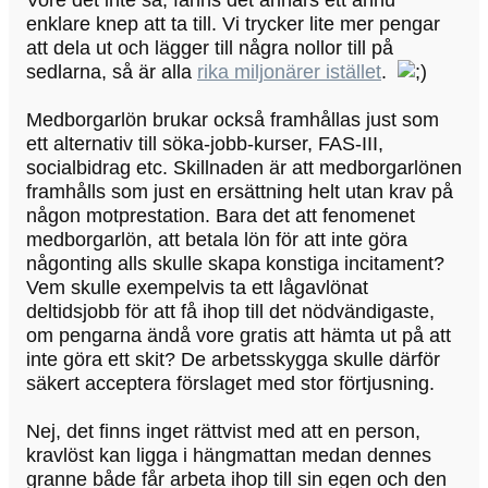
enklare knep att ta till. Vi trycker lite mer pengar
att dela ut och lägger till några nollor till på
sedlarna, så är alla
rika miljonärer istället
.
Medborgarlön brukar också framhållas just som
ett alternativ till söka-jobb-kurser, FAS-III,
socialbidrag etc. Skillnaden är att medborgarlönen
framhålls som just en ersättning helt utan krav på
någon motprestation. Bara det att fenomenet
medborgarlön, att betala lön för att inte göra
någonting alls skulle skapa konstiga incitament?
Vem skulle exempelvis ta ett lågavlönat
deltidsjobb för att få ihop till det nödvändigaste,
om pengarna ändå vore gratis att hämta ut på att
inte göra ett skit? De arbetsskygga skulle därför
säkert acceptera förslaget med stor förtjusning.
Nej, det finns inget rättvist med att en person,
kravlöst kan ligga i hängmattan medan dennes
granne både får arbeta ihop till sin egen och den