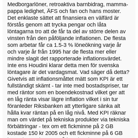
Medborgarlöner, retroaktiva barnbidrag, mamma-
pappa ledighet, ÄFS och fan och hans moster.
Det enklaste sättet att finansiera en välfärd är
förstås genom att trycka pengar och låta
löntagarna tro att de får ta del av större delen av
vinsten från den påföljande inflationen. De flesta
som arbetar får ca 1.5-3 % löneökning varje år
och varje år från 1995 har de flesta mer eller
mindre slagit det rapporterade inflationsvärdet.
Inte ens Houdini klarar detta men för svenska
löntagare är det vardagsmat. Vad säger då detta?
Givetvis att inflationsmåttet mätt som KPI är ett
fullständigt skämt - tar inte med bostadspriser, tar
med räntor som en boendekostnad vilket ger att
en låg ränta visar lägre inflation vilket i sin tur
föranleder Riksbanken att ytterligare sänka alt
hålla kvar räntan på en låg nivå. Med KPI räknar
man om värdet på tekniska produkter via tekniska
förbättringar - tex om ett fickminne på 2 GB
kostade 150 kr 2005 och ett fickminne på 6 GB