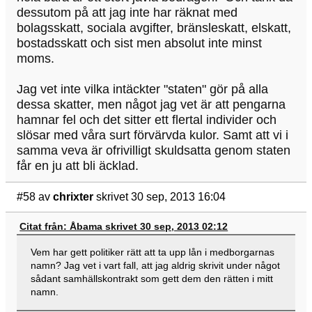
dessutom på att jag inte har räknat med
bolagsskatt, sociala avgifter, bränsleskatt, elskatt,
bostadsskatt och sist men absolut inte minst
moms.
Jag vet inte vilka intäckter "staten" gör på alla
dessa skatter, men något jag vet är att pengarna
hamnar fel och det sitter ett flertal individer och
slösar med våra surt förvärvda kulor. Samt att vi i
samma veva är ofrivilligt skuldsatta genom staten
får en ju att bli äcklad.
#58
av
chrixter
skrivet 30 sep, 2013 16:04
Citat från: Åbama skrivet 30 sep, 2013 02:12
Vem har gett politiker rätt att ta upp lån i medborgarnas
namn? Jag vet i vart fall, att jag aldrig skrivit under något
sådant samhällskontrakt som gett dem den rätten i mitt
namn.