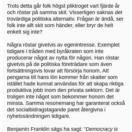
Trots detta går folk högst pliktroget vart fjärde år
och röstar på samma skit. Visserligen saknas det
trovärdiga politiska alternativ. Frågan är ändå, ser
folk inte allt skit som händer, eller bryr de helt
enkelt sig inte?
Några röstar givetvis av egenintresse. Exemplet
tidigare i tråden med byråkraten som inte
producerar något av nytta för någon. Han röstar
givetvis på de politiska företrädare som även
fortsättningsvis lovar att försörja honom. Att
pengarna till hans lön kommer från skatter som
istället hade kunnat användas för att skapa riktiga
produktiva jobb inom den privata sektorn. Det är
troligen inte något som bekommer honom det
minsta. Samma resonemang har garanterat också
det socialbidragstagande paret återgivna i
nyhetssändningen tidigare.
Benjamin Franklin sägs ha sagt: ”
Democracy is