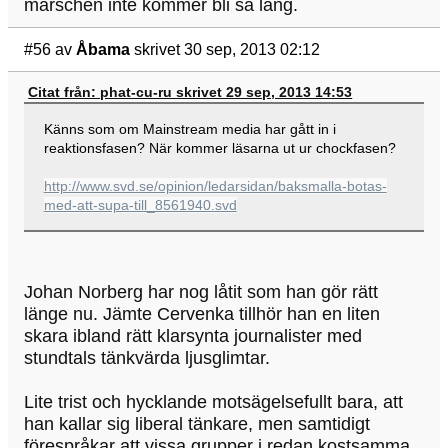
marschen inte kommer bli så lång.
#56
av
Åbama
skrivet 30 sep, 2013 02:12
Citat från: phat-cu-ru skrivet 29 sep, 2013 14:53
Känns som om Mainstream media har gått in i
reaktionsfasen? När kommer läsarna ut ur chockfasen?
http://www.svd.se/opinion/ledarsidan/baksmalla-botas-
med-att-supa-till_8561940.svd
Johan Norberg har nog låtit som han gör rätt
länge nu. Jämte Cervenka tillhör han en liten
skara ibland rätt klarsynta journalister med
stundtals tänkvärda ljusglimtar.
Lite trist och hycklande motsägelsefullt bara, att
han kallar sig liberal tänkare, men samtidigt
förespråkar att vissa grupper i redan kostsamma