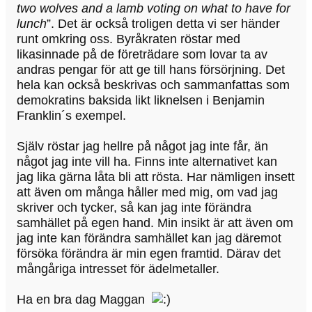
two wolves and a lamb voting on what to have for
lunch
”. Det är också troligen detta vi ser händer
runt omkring oss. Byråkraten röstar med
likasinnade på de företrädare som lovar ta av
andras pengar för att ge till hans försörjning. Det
hela kan också beskrivas och sammanfattas som
demokratins baksida likt liknelsen i Benjamin
Franklin´s exempel.
Själv röstar jag hellre på något jag inte får, än
något jag inte vill ha. Finns inte alternativet kan
jag lika gärna låta bli att rösta. Har nämligen insett
att även om många håller med mig, om vad jag
skriver och tycker, så kan jag inte förändra
samhället på egen hand. Min insikt är att även om
jag inte kan förändra samhället kan jag däremot
försöka förändra är min egen framtid. Därav det
mångåriga intresset för ädelmetaller.
Ha en bra dag Maggan