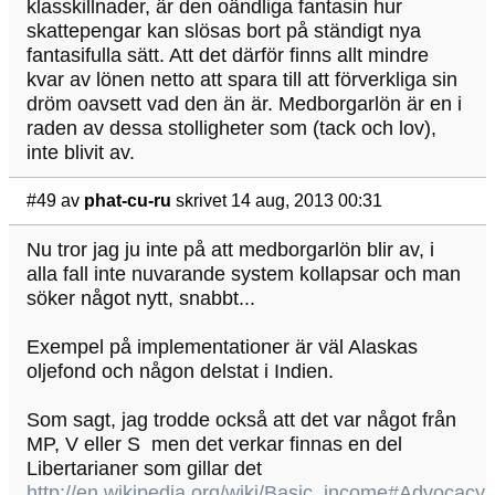
klasskillnader, är den oändliga fantasin hur
skattepengar kan slösas bort på ständigt nya
fantasifulla sätt. Att det därför finns allt mindre
kvar av lönen netto att spara till att förverkliga sin
dröm oavsett vad den än är. Medborgarlön är en i
raden av dessa stolligheter som (tack och lov),
inte blivit av.
#49
av
phat-cu-ru
skrivet 14 aug, 2013 00:31
Nu tror jag ju inte på att medborgarlön blir av, i
alla fall inte nuvarande system kollapsar och man
söker något nytt, snabbt...
Exempel på implementationer är väl Alaskas
oljefond och någon delstat i Indien.
Som sagt, jag trodde också att det var något från
MP, V eller S men det verkar finnas en del
Libertarianer som gillar det
http://en.wikipedia.org/wiki/Basic_income#Advocacy_