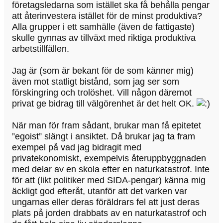
företagsledarna som istället ska få behålla pengar
att återinvestera istället för de minst produktiva?
Alla grupper i ett samhälle (även de fattigaste)
skulle gynnas av tillväxt med riktiga produktiva
arbetstillfällen.
Jag är (som är bekant för de som känner mig)
även mot statligt bistånd, som jag ser som
förskingring och trolöshet. Vill någon däremot
privat ge bidrag till välgörenhet är det helt OK.
När man för fram sådant, brukar man få epitetet
”egoist” slängt i ansiktet. Då brukar jag ta fram
exempel på vad jag bidragit med
privatekonomiskt, exempelvis återuppbyggnaden
med delar av en skola efter en naturkatastrof. Inte
för att (likt politiker med SIDA-pengar) känna mig
äckligt god efteråt, utanför att det varken var
ungarnas eller deras föräldrars fel att just deras
plats på jorden drabbats av en naturkatastrof och