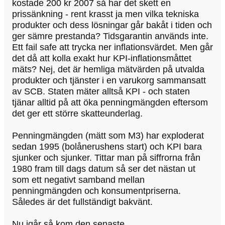
kostade 200 kr 2007 så har det skett en
prissänkning - rent krasst ja men vilka tekniska
produkter och dess lösningar går bakåt i tiden och
ger sämre prestanda? Tidsgarantin används inte.
Ett fail safe att trycka ner inflationsvärdet. Men går
det då att kolla exakt hur KPI-inflationsmåttet
mäts? Nej, det är hemliga mätvärden på utvalda
produkter och tjänster i en varukorg sammansatt
av SCB. Staten mäter alltså KPI - och staten
tjänar alltid på att öka penningmängden eftersom
det ger ett större skatteunderlag.
Penningmängden (mätt som M3) har exploderat
sedan 1995 (bolånerushens start) och KPI bara
sjunker och sjunker. Tittar man på siffrorna från
1980 fram till dags datum så ser det nästan ut
som ett negativt samband mellan
penningmängden och konsumentpriserna.
Således är det fullständigt bakvänt.
Nu igår så kom den senaste