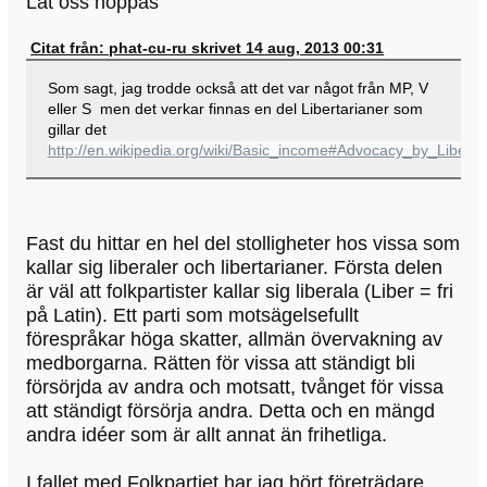
Låt oss hoppas
Citat från: phat-cu-ru skrivet 14 aug, 2013 00:31
Som sagt, jag trodde också att det var något från MP, V
eller S men det verkar finnas en del Libertarianer som
gillar det
http://en.wikipedia.org/wiki/Basic_income#Advocacy_by_Liberta
Fast du hittar en hel del stolligheter hos vissa som
kallar sig liberaler och libertarianer. Första delen
är väl att folkpartister kallar sig liberala (Liber = fri
på Latin). Ett parti som motsägelsefullt
förespråkar höga skatter, allmän övervakning av
medborgarna. Rätten för vissa att ständigt bli
försörjda av andra och motsatt, tvånget för vissa
att ständigt försörja andra. Detta och en mängd
andra idéer som är allt annat än frihetliga.
I fallet med Folkpartiet har jag hört företrädare