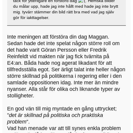
tack för ytterligare en förstörd dag
. Hemska bilder
du målar upp, hade jag inte hållt med hade jag inte brytt
mig. tyvärr stämmer din bild rätt bra med vad jag själv
gör för iakttagelser.
Inte meningen att förstöra din dag Maggan.
Sedan hade det inte spelat någon större roll om
det hade varit Göran Persson eller Fredrik
Reinfeldt vid makten när jag fick tvärnita på
E4:an. Båda hade nog agerat likadant för att
tillfredsställa egot. Ser ärligt talat inte heller någon
större skillnad på politikerna i regering eller i den
samlade oppositionen idag. Inte mer än mindre
nyanser. Alla står för olika och liknande typer av
stolligheter.
En god vän till mig myntade en gång uttrycket;
”
det är skillnad på politiska och praktiska
problem
”.
Vad han menade var att till synes enkla problem