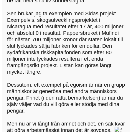
de fått hela sina liv sönderslagna.
Sen brukar jag ta exemplen med Sidas projekt.
Exempelvis, skogsutvecklingsprojektet i
Nicaragua med resultatet efter 17 år, 400 miljoner
och absolut 0 i resultat. Pappersbruket i Mufindi
för nästan 700 miljoner kronor där staten lokalt till
slut lyckades sälja fabriken för en dollar. Den
sydafrikanska riskkapitalfonden som efter 80
miljoner inte lyckades resultera i ett enda
framgångsrikt projekt. Listan kan göras långt
mycket längre.
Dessutom, ett exempel på egoism är när en grupp
människor är generösa med andra människors
pengar. Frihet (i den rätta bemärkelsen) är när du
själv väljer vad du vill göra eller stödja med dina
pengar.
Men nu är vi långt från ämnet och det, en sak kvar
att göra arbetsmässigt innan det är sovdags.