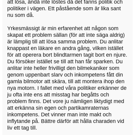
att lösa, ändå inte löstes då det fanns politik och
politiker i vägen. Ett påstående som är lika sant
nu som då.
Yrkesmässigt är min erfarenhet att någon som
skapat ett problem sällan (för att inte säga aldrig)
är lämplig till att lösa samma problem. Du anlitar
knappast en läkare en andra gång, vilken istället
för att operera bort blindtarmen tagit bort en njure.
Du försöker istället se till att han får sparken. Du
anlitar inte heller frivilligt den bilmekaniker som
genom uppenbart slarv och inkompetens fått din
gamla bilmotor att skära, till att montera ihop den
nya motorn. I fallet med våra politiker erkänner de
ju ofta inte ens att misstag har begåtts och
problem finns. Det vore ju nämligen liktydigt med
att erkänna sin egen och partikamraternas
inkompetens. Det vinner man inte makt och
inflytande på. Bättre därför att hålla charaden vid
liv ett tag till.