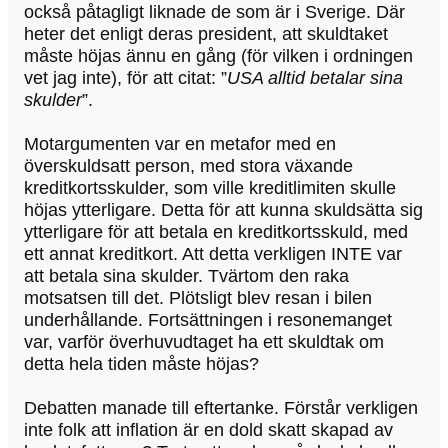
också påtagligt liknade de som är i Sverige. Där
heter det enligt deras president, att skuldtaket
måste höjas ännu en gång (för vilken i ordningen
vet jag inte), för att citat: ”
USA alltid betalar sina
skulder
”.
Motargumenten var en metafor med en
överskuldsatt person, med stora växande
kreditkortsskulder, som ville kreditlimiten skulle
höjas ytterligare. Detta för att kunna skuldsätta sig
ytterligare för att betala en kreditkortsskuld, med
ett annat kreditkort. Att detta verkligen INTE var
att betala sina skulder. Tvärtom den raka
motsatsen till det. Plötsligt blev resan i bilen
underhållande. Fortsättningen i resonemanget
var, varför överhuvudtaget ha ett skuldtak om
detta hela tiden måste höjas?
Debatten manade till eftertanke. Förstår verkligen
inte folk att inflation är en dold skatt skapad av