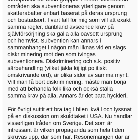
områden ska subventioneras ytterligare genom
skatterabatter enbart baserat på deras ursprung
och bostadsort. I vart fall för mig som vill att exakt
samma regler, däribland avseende krav på
självförsörjning ska gälla alla oavsett ursprung
och hemvist. Subvention kan annars i
sammanhanget i någon mån liknas vid en slags
diskriminering mot den som tvingas
subventionera. Diskriminering och s.k. positiv
särbehandling (vilket jäkla löjligt politiskt
omskrivande ord), är olika sidor av samma mynt.
Vill man få bort diskriminering, måste man börja
med att behandla folk lika och också ställa
samma krav på alla. Annars är det bara hyckleri.
För övrigt suttit ett bra tag i bilen ikväll och lyssnat
på en diskussion om skuldtaket i USA. Nu handlar
visserligen tråden om Sverige. Det som är
intressant är vilken propaganda som hela tiden
skruvas upp, där som här. Resonemangen där är