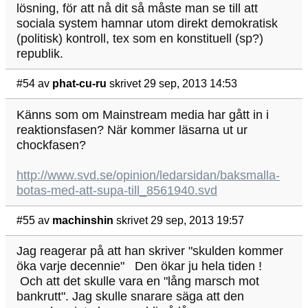
lösning, för att nå dit så måste man se till att
sociala system hamnar utom direkt demokratisk
(politisk) kontroll, tex som en konstituell (sp?)
republik.
#54
av
phat-cu-ru
skrivet 29 sep, 2013 14:53
Känns som om Mainstream media har gått in i
reaktionsfasen? När kommer läsarna ut ur
chockfasen?
http://www.svd.se/opinion/ledarsidan/baksmalla-
botas-med-att-supa-till_8561940.svd
#55
av
machinshin
skrivet 29 sep, 2013 19:57
Jag reagerar på att han skriver "skulden kommer
öka varje decennie" Den ökar ju hela tiden !
Och att det skulle vara en "lång marsch mot
bankrutt". Jag skulle snarare säga att den