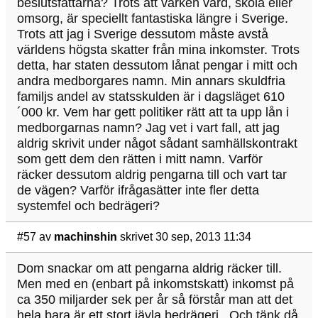
beslutsfattarna? Trots att varken vård, skola eller
omsorg, är speciellt fantastiska längre i Sverige.
Trots att jag i Sverige dessutom måste avstå
världens högsta skatter från mina inkomster. Trots
detta, har staten dessutom lånat pengar i mitt och
andra medborgares namn. Min annars skuldfria
familjs andel av statsskulden är i dagsläget 610
´000 kr. Vem har gett politiker rätt att ta upp lån i
medborgarnas namn? Jag vet i vart fall, att jag
aldrig skrivit under något sådant samhällskontrakt
som gett dem den rätten i mitt namn. Varför
räcker dessutom aldrig pengarna till och vart tar
de vägen? Varför ifrågasätter inte fler detta
systemfel och bedrägeri?
#57
av
machinshin
skrivet 30 sep, 2013 11:34
Dom snackar om att pengarna aldrig räcker till.
Men med en (enbart på inkomstskatt) inkomst på
ca 350 miljarder sek per år så förstår man att det
hela bara är ett stort jävla bedrägeri. Och tänk då