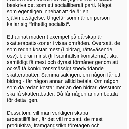
beskriva det som ett socialliberalt parti. Något
som egentligen innebär att de är en
självmotsägelse. Ungefär som när en person
kallar sig "frihetlig socialist".
Ett annat modernt exempel på dårskap är
skatterabatts-zoner i vissa områden. Översatt, de
som redan kostar mest (i bidrag, rättsväsende
osv), bidrar minst (till samhällsinkomsterna), ska
samtidigt få mest och dyrast förmåner genom att
också få konkurrensmässigt snedvridande
skatterabatter. Samma sak igen, om någon får ett
bidrag - får någon annan alltid betala. Om någon
som då redan kostar mer än den bidrar, dessutom
ska få skatterabatter. Då får någon annan betala
för detta igen.
Dessutom, vill man verkligen skapa
arbetstillfällen, är det väl motsatt, de mest
produktiva, framgångsrika företagen och