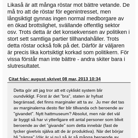
Likaså är att många röstar mot bättre vetande. De
må tro att de röstar för egenintresset, men
långsiktigt gynnas ingen normal medborgare av
en ökad brottslighet, svällande offentlig sektor
osv. Trots detta är det konsekvensen av politiken i
stort sett samtliga partier tillhandahåller. Trots
detta röstar också folk på det. Därför är väljaren
är precis lika kortsiktigt korkad som politikern. För
vissa förstår man inte bättre - andra skiter bara i
slutresultatet.
Citat från: august skrivet 08 mar, 2013 10:34
Detta gör att jag tror att ett cykliskt system blir
oundvikligt. Först är det "bra", staten är hyfsat
begränsad, det finns marginaler att ta av. Ju mer det tas
av marginalerna desto fler blir tillvanda och beroende av
"givandet". Nytt hattmuseum? Absolut, men när det väl
är byggt så har vi ytterligare ett antal personer som blivit
beroende av det "givande" som detta innebär (fast de
tycker givetvis själva att de är produktiva). När det börjar
bli "sämre" (där är vi nu) så är så många beroende av