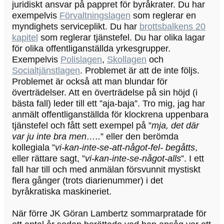
juridiskt ansvar på pappret för byråkrater. Du har
exempelvis
Förvaltningslagen
som reglerar en
myndighets serviceplikt. Du har
brottsbalkens 20
kapitel
som reglerar tjänstefel. Du har olika lagar
för olika offentliganställda yrkesgrupper.
Exempelvis
Polislagen
,
Skollagen
och
Socialtjänstlagen
. Problemet är att de inte följs.
Problemet är också att man blundar för
överträdelser. Att en överträdelse på sin höjd (i
bästa fall) leder till ett ”aja-baja”. Tro mig, jag har
anmält offentliganställda för klockrena uppenbara
tjänstefel och fått sett exempel på ”
mja, det där
var ju inte bra men…..
” eller den berömda
kollegiala ”
vi-kan-inte-se-att-något-fel- begåtts
,
eller rättare sagt, ”
vi-kan-inte-se-något-alls
”. I ett
fall har till och med anmälan försvunnit mystiskt
flera gånger (trots diarienummer) i det
byråkratiska maskineriet.
När förre JK Göran Lambertz sommarpratade för