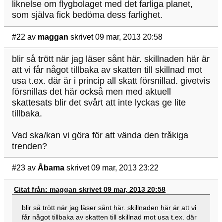
liknelse om flygbolaget med det farliga planet,
som själva fick bedöma dess farlighet.
#22
av
maggan
skrivet 09 mar, 2013 20:58
blir så trött när jag läser sånt här. skillnaden här är
att vi får något tillbaka av skatten till skillnad mot
usa t.ex. där är i princip all skatt försnillad. givetvis
försnillas det här också men med aktuell
skattesats blir det svårt att inte lyckas ge lite
tillbaka.
Vad ska/kan vi göra för att vända den tråkiga
trenden?
#23
av
Åbama
skrivet 09 mar, 2013 23:22
Citat från: maggan skrivet 09 mar, 2013 20:58
blir så trött när jag läser sånt här. skillnaden här är att vi
får något tillbaka av skatten till skillnad mot usa t.ex. där