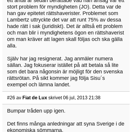
ett antal år sedan berättade vad han ansåg var ett
stort problem för myndigheten (JO). Detta var de
han gav epitetet rättshaverister. Problemet som
Lambertz uttryckte det var att runt 75% av dessa
hade rätt i sak (juridiskt). Det är alltså ett problem
och man blir i myndighetens ögon en rättshaverist
om man kräver att lagen skall följas och ska gälla
alla.
Själv har jag resignerat. Jag anmäler numera
sällan. Jag fokuserar istället på att betala så lite
som det bara någonsin är möjligt för den svenska
rättsrötan. På sikt kommer jag följa Sisu´s
exempel och lämna landet.
#26
av
Fiat de Lux
skrivet 06 jul, 2013 21:38
Bumpar tråden upp igen.
Det finns många anledningar att syna Sverige i de
ekonomiska sömmarna.