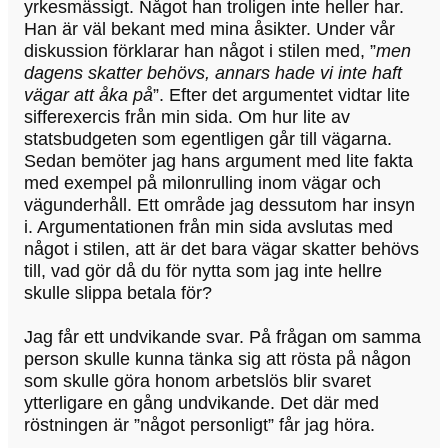
yrkesmässigt. Något han troligen inte heller har.
Han är väl bekant med mina åsikter. Under vår
diskussion förklarar han något i stilen med, ”
men
dagens skatter behövs, annars hade vi inte haft
vägar att åka på
”. Efter det argumentet vidtar lite
sifferexercis från min sida. Om hur lite av
statsbudgeten som egentligen går till vägarna.
Sedan bemöter jag hans argument med lite fakta
med exempel på milonrulling inom vägar och
vägunderhåll. Ett område jag dessutom har insyn
i. Argumentationen från min sida avslutas med
något i stilen, att är det bara vägar skatter behövs
till, vad gör då du för nytta som jag inte hellre
skulle slippa betala för?
Jag får ett undvikande svar. På frågan om samma
person skulle kunna tänka sig att rösta på någon
som skulle göra honom arbetslös blir svaret
ytterligare en gång undvikande. Det där med
röstningen är ”något personligt” får jag höra.