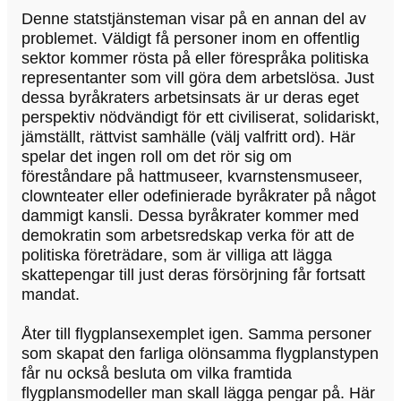
Denne statstjänsteman visar på en annan del av
problemet. Väldigt få personer inom en offentlig
sektor kommer rösta på eller förespråka politiska
representanter som vill göra dem arbetslösa. Just
dessa byråkraters arbetsinsats är ur deras eget
perspektiv nödvändigt för ett civiliserat, solidariskt,
jämställt, rättvist samhälle (välj valfritt ord). Här
spelar det ingen roll om det rör sig om
föreståndare på hattmuseer, kvarnstensmuseer,
clownteater eller odefinierade byråkrater på något
dammigt kansli. Dessa byråkrater kommer med
demokratin som arbetsredskap verka för att de
politiska företrädare, som är villiga att lägga
skattepengar till just deras försörjning får fortsatt
mandat.
Åter till flygplansexemplet igen. Samma personer
som skapat den farliga olönsamma flygplanstypen
får nu också besluta om vilka framtida
flygplansmodeller man skall lägga pengar på. Här