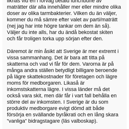
liknas vid en i förväg betald lunchbuffé av
maträtter där alla innehåller mer eller mindre olika
doser av olika tarmbakterier. Vilken du än väljer,
kommer du må sämre efter valet av parti/maträtt
(nej jag har inte högre tankar om dem än så).
Väljer du inte alls, har du ändå bekostat skiten
och får troligen torka upp sörjan efter den.
Däremot är min åsikt att Sverige är mer extremt i
vissa sammanhang. Det är bara att titta på
skatterna och vad vi får för dem. Varorna är på
många andra ställen betydligt billigare beroende
på lägre skattekostnader för företagen och lägre
moms för medborgaren. Likaså är
inkomstskatterna lägre. I vissa länder må det
också vara skit, men där får i vart fall behålla en
större del av inkomsten. I Sverige är du som
produktiv medborgare evigt dömd att både
försörja en svällande byråkrati och en lång skara
”vanliga” bidragstagare (läs valboskap).