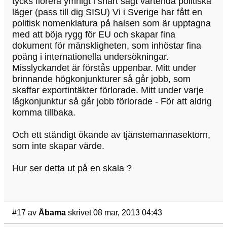
tycks florera ymnigt i snart sagt vartenda politiska
läger (pass till dig SISU) Vi i Sverige har fått en
politisk nomenklatura på halsen som är upptagna
med att böja rygg för EU och skapar fina
dokument för mänskligheten, som inhöstar fina
poäng i internationella undersökningar.
Misslyckandet är förstås uppenbar. Mitt under
brinnande högkonjunkturer så går jobb, som
skaffar exportintäkter förlorade. Mitt under varje
lågkonjunktur så går jobb förlorade - För att aldrig
komma tillbaka.
Och ett ständigt ökande av tjänstemannasektorn,
som inte skapar värde.
Hur ser detta ut på en skala ?
#17
av
Åbama
skrivet 08 mar, 2013 04:43