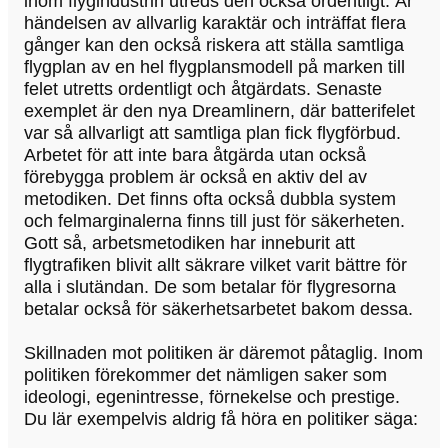
inom flygindustrin utreds den också ordentligt. Är
händelsen av allvarlig karaktär och inträffat flera
gånger kan den också riskera att ställa samtliga
flygplan av en hel flygplansmodell på marken till
felet utretts ordentligt och åtgärdats. Senaste
exemplet är den nya Dreamlinern, där batterifelet
var så allvarligt att samtliga plan fick flygförbud.
Arbetet för att inte bara åtgärda utan också
förebygga problem är också en aktiv del av
metodiken. Det finns ofta också dubbla system
och felmarginalerna finns till just för säkerheten.
Gott så, arbetsmetodiken har inneburit att
flygtrafiken blivit allt säkrare vilket varit bättre för
alla i slutändan. De som betalar för flygresorna
betalar också för säkerhetsarbetet bakom dessa.
Skillnaden mot politiken är däremot påtaglig. Inom
politiken förekommer det nämligen saker som
ideologi, egenintresse, förnekelse och prestige.
Du lär exempelvis aldrig få höra en politiker säga: