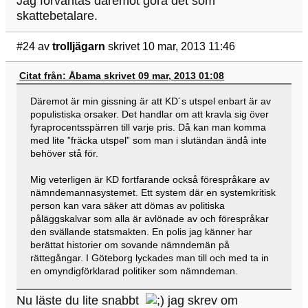
Jag förväntas däremot göra det som
skattebetalare.
#24
av
trolljägarn
skrivet 10 mar, 2013 11:46
Citat från: Åbama skrivet 09 mar, 2013 01:08
Däremot är min gissning är att KD´s utspel enbart är av
populistiska orsaker. Det handlar om att kravla sig över
fyraprocentsspärren till varje pris. Då kan man komma
med lite ”fräcka utspel” som man i slutändan ändå inte
behöver stå för.
Mig veterligen är KD fortfarande också förespråkare av
nämndemannasystemet. Ett system där en systemkritisk
person kan vara säker att dömas av politiska
påläggskalvar som alla är avlönade av och förespråkar
den svällande statsmakten. En polis jag känner har
berättat historier om sovande nämndemän på
rättegångar. I Göteborg lyckades man till och med ta in
en omyndigförklarad politiker som nämndeman.
Nu läste du lite snabbt
jag skrev om