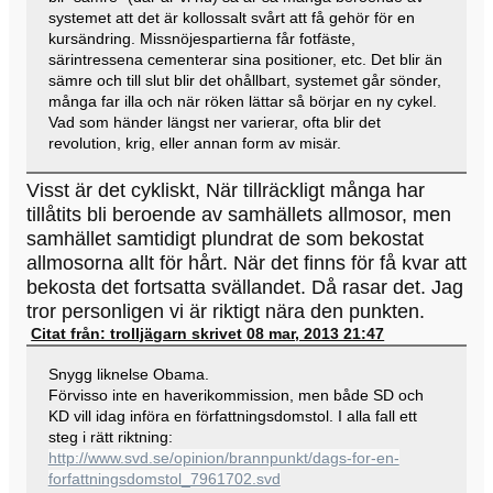
systemet att det är kollossalt svårt att få gehör för en
kursändring. Missnöjespartierna får fotfäste,
särintressena cementerar sina positioner, etc. Det blir än
sämre och till slut blir det ohållbart, systemet går sönder,
många far illa och när röken lättar så börjar en ny cykel.
Vad som händer längst ner varierar, ofta blir det
revolution, krig, eller annan form av misär.
Visst är det cykliskt, När tillräckligt många har
tillåtits bli beroende av samhällets allmosor, men
samhället samtidigt plundrat de som bekostat
allmosorna allt för hårt. När det finns för få kvar att
bekosta det fortsatta svällandet. Då rasar det. Jag
tror personligen vi är riktigt nära den punkten.
Citat från: trolljägarn skrivet 08 mar, 2013 21:47
Snygg liknelse Obama.
Förvisso inte en haverikommission, men både SD och
KD vill idag införa en författningsdomstol. I alla fall ett
steg i rätt riktning:
http://www.svd.se/opinion/brannpunkt/dags-for-en-
forfattningsdomstol_7961702.svd