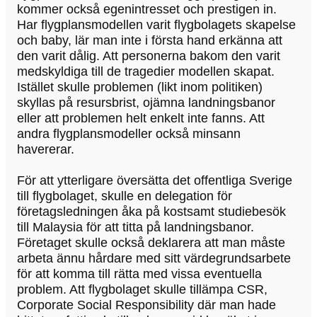
kommer också egenintresset och prestigen in.
Har flygplansmodellen varit flygbolagets skapelse
och baby, lär man inte i första hand erkänna att
den varit dålig. Att personerna bakom den varit
medskyldiga till de tragedier modellen skapat.
Istället skulle problemen (likt inom politiken)
skyllas på resursbrist, ojämna landningsbanor
eller att problemen helt enkelt inte fanns. Att
andra flygplansmodeller också minsann
havererar.
För att ytterligare översätta det offentliga Sverige
till flygbolaget, skulle en delegation för
företagsledningen åka på kostsamt studiebesök
till Malaysia för att titta på landningsbanor.
Företaget skulle också deklarera att man måste
arbeta ännu hårdare med sitt värdegrundsarbete
för att komma till rätta med vissa eventuella
problem. Att flygbolaget skulle tillämpa CSR,
Corporate Social Responsibility där man hade