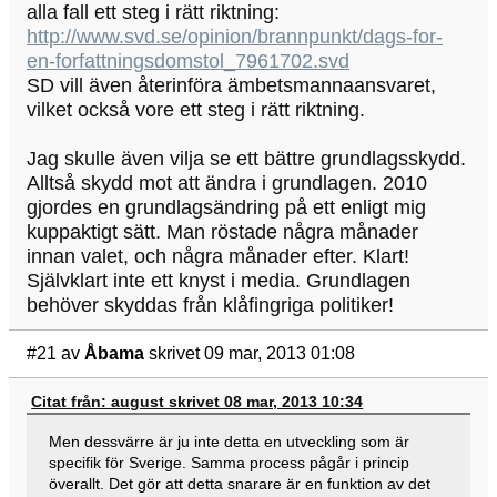
alla fall ett steg i rätt riktning:
http://www.svd.se/opinion/brannpunkt/dags-for-
en-forfattningsdomstol_7961702.svd
SD vill även återinföra ämbetsmannaansvaret,
vilket också vore ett steg i rätt riktning.
Jag skulle även vilja se ett bättre grundlagsskydd.
Alltså skydd mot att ändra i grundlagen. 2010
gjordes en grundlagsändring på ett enligt mig
kuppaktigt sätt. Man röstade några månader
innan valet, och några månader efter. Klart!
Självklart inte ett knyst i media. Grundlagen
behöver skyddas från klåfingriga politiker!
#21
av
Åbama
skrivet 09 mar, 2013 01:08
Citat från: august skrivet 08 mar, 2013 10:34
Men dessvärre är ju inte detta en utveckling som är
specifik för Sverige. Samma process pågår i princip
överallt. Det gör att detta snarare är en funktion av det