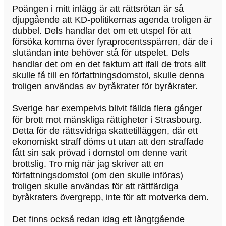
Poängen i mitt inlägg är att rättsrötan är så
djupgående att KD-politikernas agenda troligen är
dubbel. Dels handlar det om ett utspel för att
försöka komma över fyraprocentsspärren, där de i
slutändan inte behöver stå för utspelet. Dels
handlar det om en det faktum att ifall de trots allt
skulle få till en författningsdomstol, skulle denna
troligen användas av byråkrater för byråkrater.
Sverige har exempelvis blivit fällda flera gånger
för brott mot mänskliga rättigheter i Strasbourg.
Detta för de rättsvidriga skattetilläggen, där ett
ekonomiskt straff döms ut utan att den straffade
fått sin sak prövad i domstol om denne varit
brottslig. Tro mig när jag skriver att en
författningsdomstol (om den skulle införas)
troligen skulle användas för att rättfärdiga
byråkraters övergrepp, inte för att motverka dem.
Det finns också redan idag ett långtgående