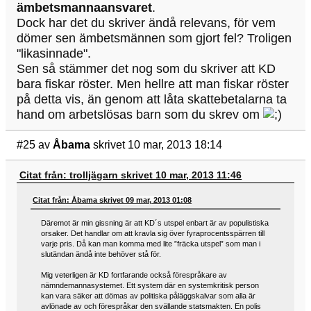
ämbetsmannaansvaret
.
Dock har det du skriver ändå relevans, för vem
dömer sen ämbetsmännen som gjort fel? Troligen
"likasinnade".
Sen så stämmer det nog som du skriver att KD
bara fiskar röster. Men hellre att man fiskar röster
på detta vis, än genom att låta skattebetalarna ta
hand om arbetslösas barn som du skrev om
#25
av
Åbama
skrivet 10 mar, 2013 18:14
Citat från: trolljägarn skrivet 10 mar, 2013 11:46
Citat från: Åbama skrivet 09 mar, 2013 01:08
Däremot är min gissning är att KD´s utspel enbart är av populistiska
orsaker. Det handlar om att kravla sig över fyraprocentsspärren till
varje pris. Då kan man komma med lite ”fräcka utspel” som man i
slutändan ändå inte behöver stå för.
Mig veterligen är KD fortfarande också förespråkare av
nämndemannasystemet. Ett system där en systemkritisk person
kan vara säker att dömas av politiska påläggskalvar som alla är
avlönade av och förespråkar den svällande statsmakten. En polis