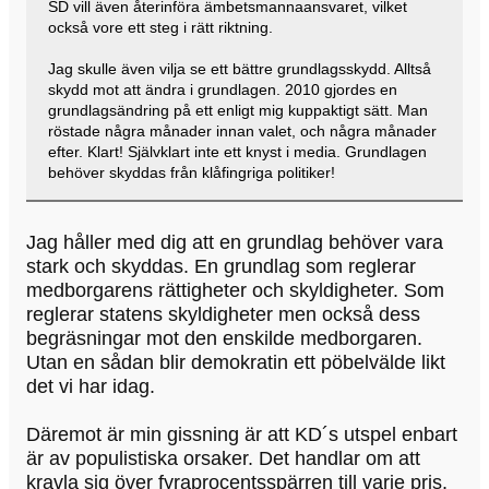
SD vill även återinföra ämbetsmannaansvaret, vilket
också vore ett steg i rätt riktning.
Jag skulle även vilja se ett bättre grundlagsskydd. Alltså
skydd mot att ändra i grundlagen. 2010 gjordes en
grundlagsändring på ett enligt mig kuppaktigt sätt. Man
röstade några månader innan valet, och några månader
efter. Klart! Självklart inte ett knyst i media. Grundlagen
behöver skyddas från klåfingriga politiker!
Jag håller med dig att en grundlag behöver vara
stark och skyddas. En grundlag som reglerar
medborgarens rättigheter och skyldigheter. Som
reglerar statens skyldigheter men också dess
begräsningar mot den enskilde medborgaren.
Utan en sådan blir demokratin ett pöbelvälde likt
det vi har idag.
Däremot är min gissning är att KD´s utspel enbart
är av populistiska orsaker. Det handlar om att
kravla sig över fyraprocentsspärren till varje pris.