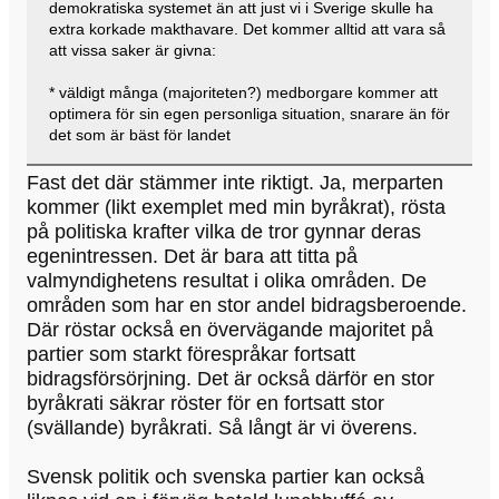
demokratiska systemet än att just vi i Sverige skulle ha
extra korkade makthavare. Det kommer alltid att vara så
att vissa saker är givna:
* väldigt många (majoriteten?) medborgare kommer att
optimera för sin egen personliga situation, snarare än för
det som är bäst för landet
Fast det där stämmer inte riktigt. Ja, merparten
kommer (likt exemplet med min byråkrat), rösta
på politiska krafter vilka de tror gynnar deras
egenintressen. Det är bara att titta på
valmyndighetens resultat i olika områden. De
områden som har en stor andel bidragsberoende.
Där röstar också en övervägande majoritet på
partier som starkt förespråkar fortsatt
bidragsförsörjning. Det är också därför en stor
byråkrati säkrar röster för en fortsatt stor
(svällande) byråkrati. Så långt är vi överens.
Svensk politik och svenska partier kan också