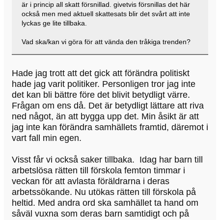
är i princip all skatt försnillad. givetvis försnillas det här
också men med aktuell skattesats blir det svårt att inte
lyckas ge lite tillbaka.
Vad ska/kan vi göra för att vända den tråkiga trenden?
Hade jag trott att det gick att förändra politiskt
hade jag varit politiker. Personligen tror jag inte
det kan bli bättre före det blivit betydligt värre.
Frågan om ens då. Det är betydligt lättare att riva
ned något, än att bygga upp det. Min åsikt är att
jag inte kan förändra samhällets framtid, däremot i
vart fall min egen.
Visst får vi också saker tillbaka. Idag har barn till
arbetslösa rätten till förskola femton timmar i
veckan för att avlasta föräldrarna i deras
arbetssökande. Nu utökas rätten till förskola på
heltid. Med andra ord ska samhället ta hand om
såväl vuxna som deras barn samtidigt och på