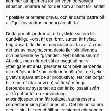
kommer att optimera för sin egen personliga
situation, snarare än för det som är bäst för landet
* politiker prioriterar omval, och är därför bättre på
att "ge" (av andras pengar) än att "ta"
Detta gör att jag tror att ett cykliskt system blir
oundvikligt. Först är det "bra", staten är hyfsat
begränsad, det finns marginaler att ta av. Ju mer
det tas av marginalerna desto fler blir tillvanda
och beroende av "givandet". Nytt hattmuseum?
Absolut, men när det väl är byggt så har vi
ytterligare ett antal personer som blivit beroende
av det "givande" som detta innebär (fast de tycker
givetvis själva att de är produktiva). När det börjar
bli "sämre" (där är vi nu) så är så många
beroende av systemet att det är kollossalt svårt
att få gehör för en kursändring.
Missnöjespartierna får fotfäste, särintressena
cementerar sina positioner, etc. Det blir än sämre
och till slut blir det ohållbart, systemet går sönder,