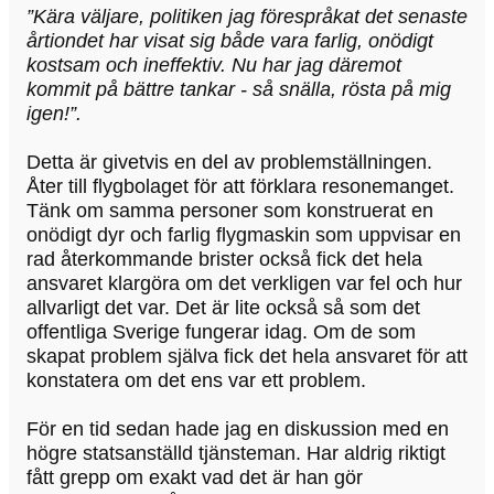
”Kära väljare, politiken jag förespråkat det senaste
årtiondet har visat sig både vara farlig, onödigt
kostsam och ineffektiv. Nu har jag däremot
kommit på bättre tankar - så snälla, rösta på mig
igen!”.
Detta är givetvis en del av problemställningen.
Åter till flygbolaget för att förklara resonemanget.
Tänk om samma personer som konstruerat en
onödigt dyr och farlig flygmaskin som uppvisar en
rad återkommande brister också fick det hela
ansvaret klargöra om det verkligen var fel och hur
allvarligt det var. Det är lite också så som det
offentliga Sverige fungerar idag. Om de som
skapat problem själva fick det hela ansvaret för att
konstatera om det ens var ett problem.
För en tid sedan hade jag en diskussion med en
högre statsanställd tjänsteman. Har aldrig riktigt
fått grepp om exakt vad det är han gör