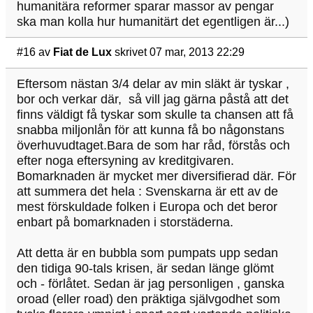
humanitära reformer sparar massor av pengar
ska man kolla hur humanitärt det egentligen är...)
#16
av
Fiat de Lux
skrivet 07 mar, 2013 22:29
Eftersom nästan 3/4 delar av min släkt är tyskar ,
bor och verkar där, så vill jag gärna påstå att det
finns väldigt få tyskar som skulle ta chansen att få
snabba miljonlån för att kunna få bo någonstans
överhuvudtaget.Bara de som har råd, förstås och
efter noga eftersyning av kreditgivaren.
Bomarknaden är mycket mer diversifierad där. För
att summera det hela : Svenskarna är ett av de
mest förskuldade folken i Europa och det beror
enbart på bomarknaden i storstäderna.
Att detta är en bubbla som pumpats upp sedan
den tidiga 90-tals krisen, är sedan länge glömt
och - förlåtet. Sedan är jag personligen , ganska
oroad (eller road) den präktiga självgodhet som