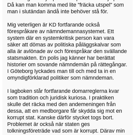
Då kan man komma med lite ”fräcka utspel” som
man i slutändan ändå inte behöver stå för.
Mig veterligen är KD fortfarande också
förespråkare av nämndemannasystemet. Ett
system där en systemkritisk person kan vara
säker att dömas av politiska påläggskalvar som
alla är avlönade av och förespråkar den svällande
statsmakten. En polis jag känner har berättat
historier om sovande nämndemän på rättegångar.
I Göteborg lyckades man till och med ta in en
omyndigförklarad politiker som nämndeman.
I lagboken står fortfarande domarreglerna kvar
som tradition och juridisk kuriosa. I praktiken
skulle det räcka med den andemeningen från
dessa, att en medborgare får skydda sig mot en
korrupt stat. Kanske därför stycket togs bort.
Problemet är också när staten ges
tolkningsföreträde vad som är korrupt. Därav min