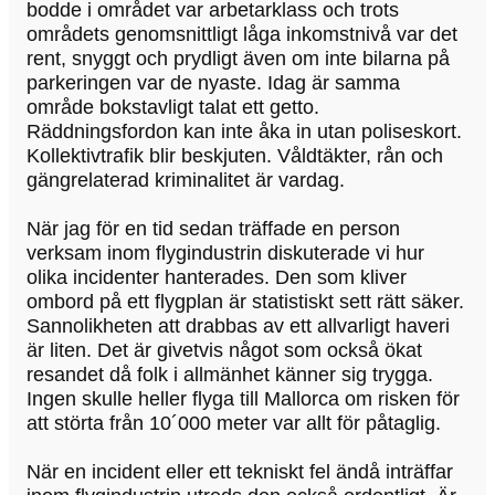
bodde i området var arbetarklass och trots
områdets genomsnittligt låga inkomstnivå var det
rent, snyggt och prydligt även om inte bilarna på
parkeringen var de nyaste. Idag är samma
område bokstavligt talat ett getto.
Räddningsfordon kan inte åka in utan poliseskort.
Kollektivtrafik blir beskjuten. Våldtäkter, rån och
gängrelaterad kriminalitet är vardag.
När jag för en tid sedan träffade en person
verksam inom flygindustrin diskuterade vi hur
olika incidenter hanterades. Den som kliver
ombord på ett flygplan är statistiskt sett rätt säker.
Sannolikheten att drabbas av ett allvarligt haveri
är liten. Det är givetvis något som också ökat
resandet då folk i allmänhet känner sig trygga.
Ingen skulle heller flyga till Mallorca om risken för
att störta från 10´000 meter var allt för påtaglig.
När en incident eller ett tekniskt fel ändå inträffar