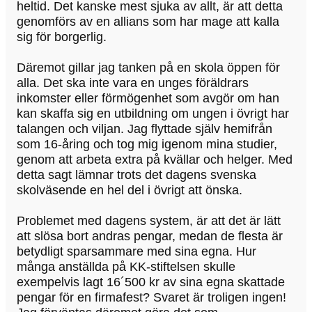
heltid. Det kanske mest sjuka av allt, är att detta
genomförs av en allians som har mage att kalla
sig för borgerlig.
Däremot gillar jag tanken på en skola öppen för
alla. Det ska inte vara en unges föräldrars
inkomster eller förmögenhet som avgör om han
kan skaffa sig en utbildning om ungen i övrigt har
talangen och viljan. Jag flyttade själv hemifrån
som 16-åring och tog mig igenom mina studier,
genom att arbeta extra på kvällar och helger. Med
detta sagt lämnar trots det dagens svenska
skolväsende en hel del i övrigt att önska.
Problemet med dagens system, är att det är lätt
att slösa bort andras pengar, medan de flesta är
betydligt sparsammare med sina egna. Hur
många anställda på KK-stiftelsen skulle
exempelvis lagt 16´500 kr av sina egna skattade
pengar för en firmafest? Svaret är troligen ingen!