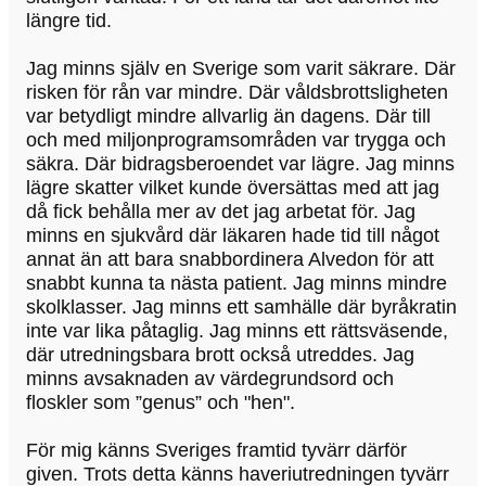
längre tid.
Jag minns själv en Sverige som varit säkrare. Där
risken för rån var mindre. Där våldsbrottsligheten
var betydligt mindre allvarlig än dagens. Där till
och med miljonprogramsområden var trygga och
säkra. Där bidragsberoendet var lägre. Jag minns
lägre skatter vilket kunde översättas med att jag
då fick behålla mer av det jag arbetat för. Jag
minns en sjukvård där läkaren hade tid till något
annat än att bara snabbordinera Alvedon för att
snabbt kunna ta nästa patient. Jag minns mindre
skolklasser. Jag minns ett samhälle där byråkratin
inte var lika påtaglig. Jag minns ett rättsväsende,
där utredningsbara brott också utreddes. Jag
minns avsaknaden av värdegrundsord och
floskler som ”genus” och "hen".
För mig känns Sveriges framtid tyvärr därför
given. Trots detta känns haveriutredningen tyvärr