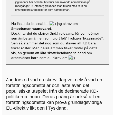
jag känner har berättat historier om sovande nämndemän på
rättegångar. I Göteborg lyckades man till och med ta in en
omyndigförklarad politiker som nämndeman.
Nu läste du lite snabbt
jag skrev om
ämbetsmannaansvaret
.
Dock har det du skriver ändå relevans, för vem dömer
sen ämbetsmännen som gjort fel? Troligen "likasinnade".
Sen så stämmer det nog som du skriver att KD bara
fiskar röster. Men hellre att man fiskar röster på detta
vis, än genom att låta skattebetalarna ta hand om
arbetslösas barn som du skrev om
Jag förstod vad du skrev. Jag vet också vad en
författningsdomstol är och läste även det
populistiska utspelet från de decimerade KD-
politikerna innan. Deras poäng är också att en
författningsdomstol kan pröva grundlagsvidriga
EU-direktiv likt den i Tyskland.