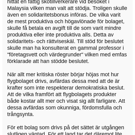
hittat en fattig skotillverkerare vid besöket i
Malaysia vilken man valt att stödja. Troligen skulle
även en solidaritetsbonus införas. De vilka varit
de mest produktiva och högavlönade för bolaget,
skulle få betala en avgift till de som varit mindre
produktiva eller inte produktiva alls. Detta av
solidaritets- och rättviseskäl. Till stöd för beslutet
skulle man ha konsulterat en gammal professor i
"företagsvett och värdegrunder" vilken med emfas
förklarade att han stödde beslutet.
När allt mer kritiska röster börjar höjas mot hur
flygbolaget drivs, avfärdas dessa med att de är
krafter som inte respekterar demokratiska beslut.
Att de vilka framfört att flygbolagets produkter
både kostar allt mer och visat sig allt farligare. Att
dessa avfärdas som okunniga, fördomsfulla och
trångsynta.
För ett bolag som drivs på det sättet är utgången
slutligen väntad. För ett land tar det däremot lite