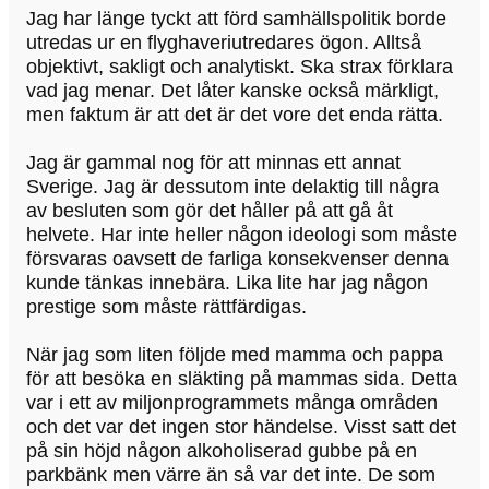
Jag har länge tyckt att förd samhällspolitik borde
utredas ur en flyghaveriutredares ögon. Alltså
objektivt, sakligt och analytiskt. Ska strax förklara
vad jag menar. Det låter kanske också märkligt,
men faktum är att det är det vore det enda rätta.
Jag är gammal nog för att minnas ett annat
Sverige. Jag är dessutom inte delaktig till några
av besluten som gör det håller på att gå åt
helvete. Har inte heller någon ideologi som måste
försvaras oavsett de farliga konsekvenser denna
kunde tänkas innebära. Lika lite har jag någon
prestige som måste rättfärdigas.
När jag som liten följde med mamma och pappa
för att besöka en släkting på mammas sida. Detta
var i ett av miljonprogrammets många områden
och det var det ingen stor händelse. Visst satt det
på sin höjd någon alkoholiserad gubbe på en
parkbänk men värre än så var det inte. De som