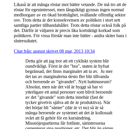
Likaså är att många röstar mot bättre vetande. De må tro att de
röstar för egenintresset, men långsiktigt gynnas ingen normal
medborgare av en ökad brottslighet, svällande offentlig sektor
osv. Trots detta är det konsekvensen av politiken i stort sett
samtliga partier tillhandahåller. Trots detta röstar också folk på
det. Därför är väljaren är precis lika kortsiktigt korkad som
politikern. För vissa förstår man inte bättre - andra skiter bara i
slutresultatet.
Citat från: august skrivet 08 mar, 2013 10:34
Detta gör att jag tror att ett cykliskt system blir
oundvikligt. Först är det "bra", staten är hyfsat
begränsad, det finns marginaler att ta av. Ju mer
det tas av marginalerna desto fler blir tillvanda
och beroende av "givandet". Nytt hattmuseum?
Absolut, men när det väl är byggt så har vi
ytterligare ett antal personer som blivit beroende
av det "givande" som detta innebär (fast de
tycker givetvis själva att de är produktiva). När
det börjar bli "sämre" (där är vi nu) så är så
många beroende av systemet att det är kollossalt
svårt att få gehör för en kursändring.
Missnöjespartierna får fotfäste, särintressena
cementerar sina positioner, etc. Det blir än sämre