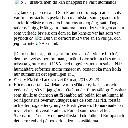
... ursäkta men du kan knappast ha varit utomlands?
Jag tänker på en resa till San Francisco för några år sen; city
var fullt av stackars psykotiska människor som gapade och
skrek, föreläste om gud och jordens undergång, satt i långa
rader och tiggde längs trottoarerna... men det var ingen annan
som verkade bry sig om dem så jag kanske var jag som var
psykotisk?
Det var oerhört mkt värre än i Sverige, och
jag tror inte USA är unikt.
(Därmed inte sagt att psykreformen var nån vidare bra idé,
den tog livet av oerhört många människor och precis samma
misstag gjorde man i USA med ungefär samma resultat. När
humanitära reformer sparar massor av pengar ska man kolla
hur humanitärt det egentligen är...)
#16
av
Fiat de Lux
skrivet 07 mar, 2013 22:29
Eftersom nästan 3/4 delar av min släkt är tyskar , bor och
verkar där, så vill jag gärna påstå att det finns väldigt få tyskar
som skulle ta chansen att få snabba miljonlån för att kunna få
bo någonstans överhuvudtaget.Bara de som har råd, förstås
och efter noga eftersyning av kreditgivaren. Bomarknaden är
mycket mer diversifierad där. För att summera det hela :
Svenskarna är ett av de mest förskuldade folken i Europa och
det beror enbart på bomarknaden i storstäderna.