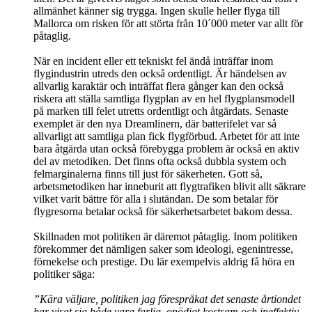
allmänhet känner sig trygga. Ingen skulle heller flyga till
Mallorca om risken för att störta från 10´000 meter var allt för
påtaglig.
När en incident eller ett tekniskt fel ändå inträffar inom
flygindustrin utreds den också ordentligt. Är händelsen av
allvarlig karaktär och inträffat flera gånger kan den också
riskera att ställa samtliga flygplan av en hel flygplansmodell
på marken till felet utretts ordentligt och åtgärdats. Senaste
exemplet är den nya Dreamlinern, där batterifelet var så
allvarligt att samtliga plan fick flygförbud. Arbetet för att inte
bara åtgärda utan också förebygga problem är också en aktiv
del av metodiken. Det finns ofta också dubbla system och
felmarginalerna finns till just för säkerheten. Gott så,
arbetsmetodiken har inneburit att flygtrafiken blivit allt säkrare
vilket varit bättre för alla i slutändan. De som betalar för
flygresorna betalar också för säkerhetsarbetet bakom dessa.
Skillnaden mot politiken är däremot påtaglig. Inom politiken
förekommer det nämligen saker som ideologi, egenintresse,
förnekelse och prestige. Du lär exempelvis aldrig få höra en
politiker säga:
”Kära väljare, politiken jag förespråkat det senaste årtiondet
har visat sig både vara farlig, onödigt kostsam och ineffektiv.