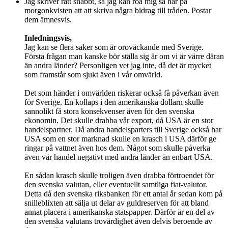
Jag skriver rätt snabbt, så jag kan roa mig så här på
morgonkvisten att att skriva några bidrag till tråden. Postar
dem ämnesvis.
Inledningsvis,
Jag kan se flera saker som är oroväckande med Sverige.
Första frågan man kanske bör ställa sig är om vi är värre däran
än andra länder? Personligen vet jag inte, då det är mycket
som framstår som sjukt även i vår omvärld.
Det som händer i omvärlden riskerar också få påverkan även
för Sverige. En kollaps i den amerikanska dollarn skulle
sannolikt få stora konsekvenser även för den svenska
ekonomin. Det skulle drabba vår export, då USA är en stor
handelspartner. Då andra handelsparters till Sverige också har
USA som en stor marknad skulle en krasch i USA därför ge
ringar på vattnet även hos dem. Något som skulle påverka
även vår handel negativt med andra länder än enbart USA.
En sådan krasch skulle troligen även drabba förtroendet för
den svenska valutan, eller eventuellt samtliga fiat-valutor.
Detta då den svenska riksbanken för ett antal år sedan kom på
snilleblixten att sälja ut delar av guldreserven för att bland
annat placera i amerikanska statspapper. Därför är en del av
den svenska valutans trovärdighet även delvis beroende av