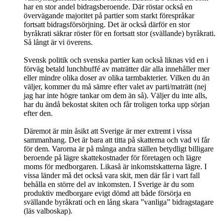
har en stor andel bidragsberoende. Där röstar också en
övervägande majoritet på partier som starkt förespråkar
fortsatt bidragsförsörjning. Det är också därför en stor
byråkrati säkrar röster för en fortsatt stor (svällande) byråkrati.
Så långt är vi överens.
Svensk politik och svenska partier kan också liknas vid en i
förväg betald lunchbuffé av maträtter där alla innehåller mer
eller mindre olika doser av olika tarmbakterier. Vilken du än
väljer, kommer du må sämre efter valet av parti/maträtt (nej
jag har inte högre tankar om dem än så). Väljer du inte alls,
har du ändå bekostat skiten och får troligen torka upp sörjan
efter den.
Däremot är min åsikt att Sverige är mer extremt i vissa
sammanhang. Det är bara att titta på skatterna och vad vi får
för dem. Varorna är på många andra ställen betydligt billigare
beroende på lägre skattekostnader för företagen och lägre
moms för medborgaren. Likaså är inkomstskatterna lägre. I
vissa länder må det också vara skit, men där får i vart fall
behålla en större del av inkomsten. I Sverige är du som
produktiv medborgare evigt dömd att både försörja en
svällande byråkrati och en lång skara ”vanliga” bidragstagare
(läs valboskap).