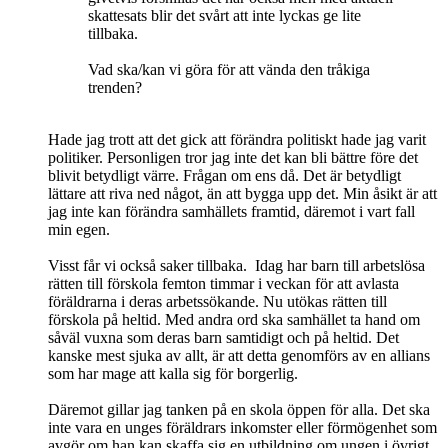
skattesats blir det svårt att inte lyckas ge lite
tillbaka.
Vad ska/kan vi göra för att vända den tråkiga
trenden?
Hade jag trott att det gick att förändra politiskt hade jag varit
politiker. Personligen tror jag inte det kan bli bättre före det
blivit betydligt värre. Frågan om ens då. Det är betydligt
lättare att riva ned något, än att bygga upp det. Min åsikt är att
jag inte kan förändra samhällets framtid, däremot i vart fall
min egen.
Visst får vi också saker tillbaka. Idag har barn till arbetslösa
rätten till förskola femton timmar i veckan för att avlasta
föräldrarna i deras arbetssökande. Nu utökas rätten till
förskola på heltid. Med andra ord ska samhället ta hand om
såväl vuxna som deras barn samtidigt och på heltid. Det
kanske mest sjuka av allt, är att detta genomförs av en allians
som har mage att kalla sig för borgerlig.
Däremot gillar jag tanken på en skola öppen för alla. Det ska
inte vara en unges föräldrars inkomster eller förmögenhet som
avgör om han kan skaffa sig en utbildning om ungen i övrigt