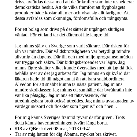
drivs, avfärdas dessa med att de är krafter som inte respekterar
demokratiska beslut. Att de vilka framfört att flygbolagets
produkter både kostar allt mer och visat sig allt farligare. Att
dessa avfärdas som okunniga, fördomsfulla och trångsynta.
För ett bolag som drivs på det sättet är utgången slutligen
väntad. För ett land tar det däremot lite längre tid.
Jag minns själv en Sverige som varit säkrare. Där risken för
rån var mindre. Där våldsbrottsligheten var betydligt mindre
allvarlig än dagens. Där till och med miljonprogramsområden
var trygga och säkra. Där bidragsberoendet var lägre. Jag
minns lägre skatter vilket kunde översättas med att jag då fick
behålla mer av det jag arbetat för. Jag minns en sjukvård där
läkaren hade tid till något annat än att bara snabbordinera
Alvedon för att snabbt kunna ta nästa patient. Jag minns
mindre skolklasser. Jag minns ett samhälle där byråkratin inte
var lika påtaglig. Jag minns ett rättsväsende, där
utredningsbara brott också utreddes. Jag minns avsaknaden av
värdegrundsord och floskler som ”genus” och "hen".
För mig känns Sveriges framtid tyvärr därför given. Trots
detta känns haveriutredningen tyvärr långt borta.
#18
av
QBe
skrivet 08 mar, 2013 09:41
Tar av mig hatten för dig Åbama, mycket bra skrivet.