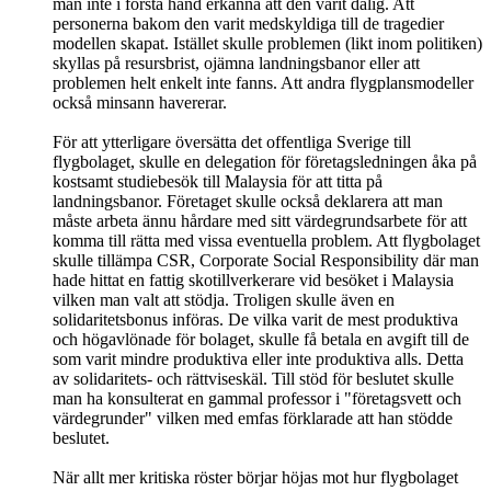
man inte i första hand erkänna att den varit dålig. Att
personerna bakom den varit medskyldiga till de tragedier
modellen skapat. Istället skulle problemen (likt inom politiken)
skyllas på resursbrist, ojämna landningsbanor eller att
problemen helt enkelt inte fanns. Att andra flygplansmodeller
också minsann havererar.
För att ytterligare översätta det offentliga Sverige till
flygbolaget, skulle en delegation för företagsledningen åka på
kostsamt studiebesök till Malaysia för att titta på
landningsbanor. Företaget skulle också deklarera att man
måste arbeta ännu hårdare med sitt värdegrundsarbete för att
komma till rätta med vissa eventuella problem. Att flygbolaget
skulle tillämpa CSR, Corporate Social Responsibility där man
hade hittat en fattig skotillverkerare vid besöket i Malaysia
vilken man valt att stödja. Troligen skulle även en
solidaritetsbonus införas. De vilka varit de mest produktiva
och högavlönade för bolaget, skulle få betala en avgift till de
som varit mindre produktiva eller inte produktiva alls. Detta
av solidaritets- och rättviseskäl. Till stöd för beslutet skulle
man ha konsulterat en gammal professor i "företagsvett och
värdegrunder" vilken med emfas förklarade att han stödde
beslutet.
När allt mer kritiska röster börjar höjas mot hur flygbolaget