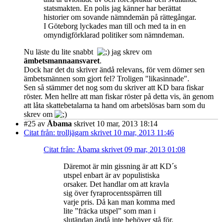
statsmakten. En polis jag känner har berättat
historier om sovande nämndemän på rättegångar.
I Göteborg lyckades man till och med ta in en
omyndigförklarad politiker som nämndeman.
Nu läste du lite snabbt
jag skrev om
ämbetsmannaansvaret
.
Dock har det du skriver ändå relevans, för vem dömer sen
ämbetsmännen som gjort fel? Troligen "likasinnade".
Sen så stämmer det nog som du skriver att KD bara fiskar
röster. Men hellre att man fiskar röster på detta vis, än genom
att låta skattebetalarna ta hand om arbetslösas barn som du
skrev om
#25
av
Åbama
skrivet 10 mar, 2013 18:14
Citat från: trolljägarn skrivet 10 mar, 2013 11:46
Citat från: Åbama skrivet 09 mar, 2013 01:08
Däremot är min gissning är att KD´s
utspel enbart är av populistiska
orsaker. Det handlar om att kravla
sig över fyraprocentsspärren till
varje pris. Då kan man komma med
lite ”fräcka utspel” som man i
slutändan ändå inte behöver stå för.