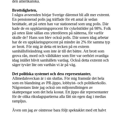
den amerikanska.
Brottsligheten,
I några avseenden börjar Sverige däremot bli allt mer extremt.
En pensionerad polis jag träffade för ett antal år sedan
berättade, att på orten han var stationerad som ung polis. Där
hade de en uppklarningsprocent för cykelstölder på 98%. Folk
på orten låste sällan ens ytterdörren på nätterna, för varför
skulle de? Hans son blev också polis. Där sonen idag arbetar
har de en uppklaringsprocent på mindre än 2% för samma typ
av brott. För mig är detta ett tecken på en extrem
samhällsförändring som inte är till det bättre. Att brott som
grova rån, mord och våldtäkter som förr var oerhört ovanliga
idag istället blivit samhällets vardag. Också detta extremt och
säger tyvärr lite om varthän vi är på väg.
Det politiska systemet och dess representanter,
Allmedalsveckan är i sin slutfas. För mig framstår det hela
som en blandning av PR-jippo, lobbyist- och politikerkollo.
Någonstans läste jag också om miljonrullningen av
skattepengar som det hela kostat. Ett jippo där representanter
för de olika riksdagspartierna alla fått sin egen dag i medias
rampljus.
Även om jag av ointresse bara följt spektaklet med ett halvt