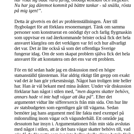
Nu har jag däremot kommit på bättre tankar - så snälla, rösta
på mig igen!”.
Detta är givetvis en del av problemställningen. Åter till
flygbolaget för att förklara resonemanget. Tänk om samma
personer som konstruerat en onödigt dyr och farlig flygmaskin
som uppvisar en rad återkommande brister också fick det hela
ansvaret klargöra om det verkligen var fel och hur allvarligt
det var. Det är lite också så som det offentliga Sverige
fungerar idag. Om de som skapat problem själva fick det hela
ansvaret för att konstatera om det ens var ett problem.
För en tid sedan hade jag en diskussion med en högre
statsanställd tjänsteman. Har aldrig riktigt fått grepp om exakt
vad det är han gör yrkesmässigt. Något han troligen inte heller
har. Han är väl bekant med mina åsikter. Under vår diskussion
förklarar han något i stilen med, ”
men dagens skatter behövs,
annars hade vi inte haft vägar att åka på
”. Efter det
argumentet vidtar lite sifferexercis från min sida. Om hur lite
av statsbudgeten som egentligen går till vägarna. Sedan
bemöter jag hans argument med lite fakta med exempel på
milonrulling inom vägar och vägunderhåll. Ett område jag
dessutom har insyn i. Argumentationen från min sida avslutas
med något i stilen, att är det bara vägar skatter behövs till, vad