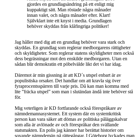
gjordes en grundlagsändring på ett enligt mig
kuppaktigt sätt. Man röstade några månader
innan valet, och några månader efter. Klart!
Självklart inte ett knyst i media. Grundlagen
behöver skyddas från klåfingriga politiker!
Jag håller med dig att en grundlag behöver vara stark och
skyddas. En grundlag som reglerar medborgarens rättigheter
och skyldigheter. Som reglerar statens skyldigheter men också
dess begräsningar mot den enskilde medborgaren. Utan en
sådan blir demokratin ett pöbelvälde likt det vi har idag.
Däremot är min gissning är att KD´s utspel enbart är av
populistiska orsaker. Det handlar om att kravla sig över
fyraprocentsspärren till varje pris. Då kan man komma med
lite ”fräcka utspel” som man i slutändan ändå inte behöver stå
för.
Mig veterligen är KD fortfarande också förespråkare av
nämndemannasystemet. Ett system där en systemkritisk
person kan vara säker att dömas av politiska påläggskalvar
som alla är avlönade av och förespråkar den svällande
statsmakten. En polis jag känner har berättat historier om
sovande nämndemän på rättegångar. I Göteborg lyckades man