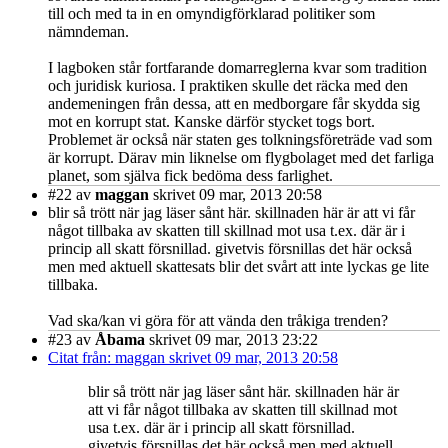
till och med ta in en omyndigförklarad politiker som
nämndeman.
I lagboken står fortfarande domarreglerna kvar som tradition
och juridisk kuriosa. I praktiken skulle det räcka med den
andemeningen från dessa, att en medborgare får skydda sig
mot en korrupt stat. Kanske därför stycket togs bort.
Problemet är också när staten ges tolkningsföreträde vad som
är korrupt. Därav min liknelse om flygbolaget med det farliga
planet, som själva fick bedöma dess farlighet.
#22
av
maggan
skrivet 09 mar, 2013 20:58
blir så trött när jag läser sånt här. skillnaden här är att vi får
något tillbaka av skatten till skillnad mot usa t.ex. där är i
princip all skatt försnillad. givetvis försnillas det här också
men med aktuell skattesats blir det svårt att inte lyckas ge lite
tillbaka.
Vad ska/kan vi göra för att vända den tråkiga trenden?
#23
av
Åbama
skrivet 09 mar, 2013 23:22
Citat från: maggan skrivet 09 mar, 2013 20:58
blir så trött när jag läser sånt här. skillnaden här är
att vi får något tillbaka av skatten till skillnad mot
usa t.ex. där är i princip all skatt försnillad.
givetvis försnillas det här också men med aktuell