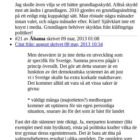
Jag skulle även vilja se ett bättre grundlagsskydd. Alltså skydd
mot att ändra i grundlagen. 2010 gjordes en grundlagsändring
på ett enligt mig kuppaktigt sätt. Man röstade några månader
innan valet, och några månader efter. Klart! Självklart inte ett
knyst i media. Grundlagen behöver skyddas från klåfingriga
politiker!
#21
av
Åbama
skrivet 09 mar, 2013 01:08
Citat från: august skrivet 08 mar, 2013 10:34
Men dessvärre är ju inte detta en utveckling som
är specifik för Sverige. Samma process pågår i
princip överallt. Det gör att detta snarare är en
funktion av det demokratiska systemet än att just
vi i Sverige skulle ha extra korkade makthavare.
Det kommer alltid att vara så att vissa saker är
givna:
* väldigt många (majoriteten?) medborgare
kommer att optimera för sin egen personliga
situation, snarare än för det som är bäst för landet
Fast det där stämmer inte riktigt. Ja, merparten kommer (likt
exemplet med min byråkrat), rösta på politiska krafter vilka de
tror gynnar deras egenintressen. Det är bara att titta på
valmyndighetens resultat i olika områden. De områden som