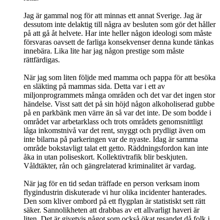
Jag är gammal nog för att minnas ett annat Sverige. Jag är
dessutom inte delaktig till några av besluten som gör det håller
på att gå åt helvete. Har inte heller någon ideologi som måste
försvaras oavsett de farliga konsekvenser denna kunde tänkas
innebära. Lika lite har jag någon prestige som måste
rättfärdigas.
När jag som liten följde med mamma och pappa för att besöka
en släkting på mammas sida. Detta var i ett av
miljonprogrammets många områden och det var det ingen stor
händelse. Visst satt det på sin höjd någon alkoholiserad gubbe
på en parkbänk men värre än så var det inte. De som bodde i
området var arbetarklass och trots områdets genomsnittligt
låga inkomstnivå var det rent, snyggt och prydligt även om
inte bilarna på parkeringen var de nyaste. Idag är samma
område bokstavligt talat ett getto. Räddningsfordon kan inte
åka in utan poliseskort. Kollektivtrafik blir beskjuten.
Våldtäkter, rån och gängrelaterad kriminalitet är vardag.
När jag för en tid sedan träffade en person verksam inom
flygindustrin diskuterade vi hur olika incidenter hanterades.
Den som kliver ombord på ett flygplan är statistiskt sett rätt
säker. Sannolikheten att drabbas av ett allvarligt haveri är
liten. Det är givetvis något som också ökat resandet då folk i