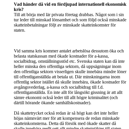
Vad händer då vid en fördjupad internationell ekonomisk
kris?
Till att börja med lär privata företag drabbas. Något som i sin
tur leder till minskad lönsamhet och som följd också minskade
skatteinbetalningar följt av minskade skatteinkomster för
staten.
Vid samma kris kommer antalet arbetslösa dessutom öka och
belasta statskassan med ökade kostnader för a-kassa,
socialbidrag, omställningsstöd etc. Svenska staten kan då inte
heller minska den offentliga sektorn, då uppsägningar inom
den offentliga sektorn visserligen skulle innebära mindre löner
till offentliganställda att betala ut. Där minskningarna inom
offentlig sektor istället då skulle innebära, ökade kostnader för
avgångsvederlag, a-kassa och socialbidrag till f.d.
offentliganställda. En inte allt för långsökt gissning är att allt
sämre ekonomi också leder till allt högre kriminalitet (och
därtill hörande ökande samhällskostnader).
Då skattetrycket också redan är så högt kan det inte heller
höjas nämnvärt mer för att kompensera de redan minskade
skatteinkomsterna. Detta då försök med ökade skatter då
skulle innebära reellt sett allt mindre skatteintäkter till staten