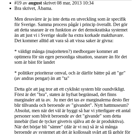
#19
av
august
skrivet 08 mar, 2013 10:34
Bra skrivet, Åbama.
Men dessvärre är ju inte detta en utveckling som är specifik
för Sverige. Samma process pågår i princip överallt. Det gör
att detta snarare är en funktion av det demokratiska systemet
än att just vi i Sverige skulle ha extra korkade makthavare.
Det kommer alltid att vara så att vissa saker är givna:
* väldigt många (majoriteten?) medborgare kommer att
optimera för sin egen personliga situation, snarare än för det
som är bäst för landet
* politiker prioriterar omval, och är därför bättre på att "ge"
(av andras pengar) än att "ta"
Detta gör att jag tror att ett cykliskt system blir oundvikligt.
Först är det "bra", staten är hyfsat begränsad, det finns
marginaler att ta av. Ju mer det tas av marginalerna desto fler
blir tillvanda och beroende av "givandet". Nytt hattmuseum?
Absolut, men när det väl är byggt så har vi ytterligare ett antal
personer som blivit beroende av det "givande" som detta
innebär (fast de tycker givetvis själva att de är produktiva).
När det börjar bli "sämre" (där är vi nu) så är så många
beroende av systemet att det är kollossalt svårt att få gehör för