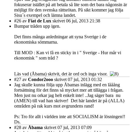
fokuserar istället på att betala så lite som det bara någonsin är
möjligt för den svenska rättsrötan. På sikt kommer jag följa
Sisu´s exempel och lämna landet.
#26
av
Fiat de Lux
skrivet 06 jul, 2013 21:38
Bumpar tråden upp igen.
Det finns många anledningar att syna Sverige i de
ekonomiska sömmarna.
Till MOD : Kan vi få en sticky in i " Sverige - Hur mår vi
ekonomisk " som tråd ?
Läs vad (Åbama) skrivit, det är ord och inga visor.
#27
av
Condor2ooo
skrivet 07 jul, 2013 01:32
Jag skulle kunna följa upp Åbamas inlägg med en lååång
fortsättning för det finns så mycket mer att tillägga i frågan.
Men just nu orkar jag helt enkelt inte! ..Jag säger bara nu
(AMEN) till vad han skriver! Det här landet är på (ALLA)
områden på rak kurs mot avgrundens rand!
Ps: Tro för allt i världen inte att SOCIALISM är lösningen!!
Ds.
#28
av
Åbama
skrivet 07 jul, 2013 07:09