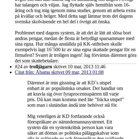
har talangen och viljan. Jag flyttade själv hemifrån som 16-
åring och tog mig igenom mina studier, genom att arbeta extra
på kvällar och helger. Med detta sagt lämnar trots det dagens
svenska skolväsende en hel del i övrigt att önska.
Problemet med dagens system, är att det är lätt att slösa bort
andras pengar, medan de flesta är betydligt sparsammare med
sina egna. Hur många anställda på KK-stiftelsen skulle
exempelvis lagt 16´500 kr av sina egna skattade pengar för en
firmafest? Svaret är troligen ingen! Jag förväntas däremot göra
det som skattebetalare.
#24
av
trolljägarn
skrivet 10 mar, 2013 11:46
Citat från: Åbama skrivet 09 mar, 2013 01:08
Däremot är min gissning är att KD´s utspel
enbart är av populistiska orsaker. Det handlar om
att kravla sig över fyraprocentsspärren till varje
pris. Då kan man komma med lite ”fräcka utspel”
som man i slutändan ändå inte behöver stå för.
Mig veterligen är KD fortfarande också
förespråkare av nämndemannasystemet. Ett
system där en systemkritisk person kan vara
säker att dömas av politiska påläggskalvar som
alla är avlönade av och förespråkar den svällande