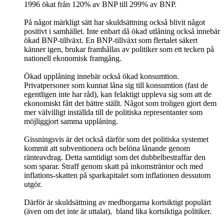
1996 ökat från 120% av BNP till 299% av BNP.
På något märkligt sätt har skuldsättning också blivit något
positivt i samhället. Inte enbart då ökad utlåning också innebär
ökad BNP-tillväxt. En BNP-tillväxt som flertalet säkert
känner igen, brukar framhållas av politiker som ett tecken på
nationell ekonomisk framgång.
Ökad upplåning innebär också ökad konsumtion.
Privatpersoner som kunnat låna sig till konsumtion (fast de
egentligen inte har råd), kan felaktigt uppleva sig som att de
ekonomiskt fått det bättre ställt. Något som troligen gjort dem
mer välvilligt inställda till de politiska representanter som
möjliggjort samma upplåning.
Gissningsvis är det också därför som det politiska systemet
kommit att subventionera och belöna lånande genom
ränteavdrag. Detta samtidigt som det dubbelbestraffar den
som sparar. Straff genom skatt på inkomsträntor och med
inflations-skatten på sparkapitalet som inflationen dessutom
utgör.
Därför är skuldsättning av medborgarna kortsiktigt populärt
(även om det inte är uttalat), bland lika kortsiktiga politiker.