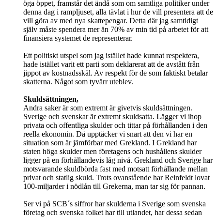
öga öppet, framstår det ändå som om samtliga politiker under
denna dag i rampljuset, alla tävlat i hur de vill presentera att de
vill göra av med nya skattepengar. Detta där jag samtidigt
själv måste spendera mer än 70% av min tid på arbetet för att
finansiera systemet de representerar.
Ett politiskt utspel som jag istället hade kunnat respektera,
hade istället varit ett parti som deklarerat att de avstått från
jippot av kostnadsskäl. Av respekt för de som faktiskt betalar
skatterna. Något som tyvärr uteblev.
Skuldsättningen,
Andra saker är som extremt är givetvis skuldsättningen.
Sverige och svenskar är extremt skuldsatta. Lägger vi ihop
privata och offentliga skulder och tittar på förhållanden i den
reella ekonomin. Då upptäcker vi snart att den vi har en
situation som är jämförbar med Grekland. I Grekland har
staten höga skulder men företagens och hushållens skulder
ligger på en förhållandevis låg nivå. Grekland och Sverige har
motsvarande skuldbörda fast med motsatt förhållande mellan
privat och statlig skuld. Trots ovanstående har Reinfeldt lovat
100-miljarder i nödlån till Grekerna, man tar sig för pannan.
Ser vi på SCB´s siffror har skulderna i Sverige som svenska
företag och svenska folket har till utlandet, har dessa sedan