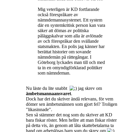
Mig veterligen är KD fortfarande
också förespråkare av
nämndemannasystemet. Ett system
där en systemkritisk person kan vara
säker att dömas av politiska
påläggskalvar som alla är avlönade
av och förespråkar den svällande
statsmakten. En polis jag känner har
berättat historier om sovande
nämndemän på rättegångar. I
Göteborg lyckades man till och med
ta in en omyndigförklarad politiker
som nämndeman.
Nu läste du lite snabbt
jag skrev om
ämbetsmannaansvaret
.
Dock har det du skriver ändå relevans, för vem
dömer sen ämbetsmännen som gjort fel? Troligen
"likasinnade".
Sen så stämmer det nog som du skriver att KD
bara fiskar röster. Men hellre att man fiskar röster
på detta vis, än genom att låta skattebetalarna ta
hand om arbetslösas barn som du skrev om