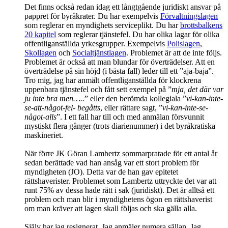
Det finns också redan idag ett långtgående juridiskt ansvar på
pappret för byråkrater. Du har exempelvis
Förvaltningslagen
som reglerar en myndighets serviceplikt. Du har
brottsbalkens
20 kapitel
som reglerar tjänstefel. Du har olika lagar för olika
offentliganställda yrkesgrupper. Exempelvis
Polislagen
,
Skollagen
och
Socialtjänstlagen
. Problemet är att de inte följs.
Problemet är också att man blundar för överträdelser. Att en
överträdelse på sin höjd (i bästa fall) leder till ett ”aja-baja”.
Tro mig, jag har anmält offentliganställda för klockrena
uppenbara tjänstefel och fått sett exempel på ”
mja, det där var
ju inte bra men…..
” eller den berömda kollegiala ”
vi-kan-inte-
se-att-något-fel- begåtts
, eller rättare sagt, ”
vi-kan-inte-se-
något-alls
”. I ett fall har till och med anmälan försvunnit
mystiskt flera gånger (trots diarienummer) i det byråkratiska
maskineriet.
När förre JK Göran Lambertz sommarpratade för ett antal år
sedan berättade vad han ansåg var ett stort problem för
myndigheten (JO). Detta var de han gav epitetet
rättshaverister. Problemet som Lambertz uttryckte det var att
runt 75% av dessa hade rätt i sak (juridiskt). Det är alltså ett
problem och man blir i myndighetens ögon en rättshaverist
om man kräver att lagen skall följas och ska gälla alla.
Själv har jag resignerat. Jag anmäler numera sällan. Jag