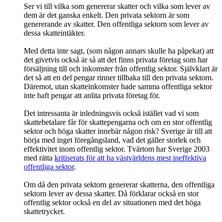
Ser vi till vilka som genererar skatter och vilka som lever av
dem är det ganska enkelt. Den privata sektorn är som
genererande av skatter. Den offentliga sektorn som lever av
dessa skatteintäkter.
Med detta inte sagt, (som någon annars skulle ha påpekat) att
det givetvis också är så att det finns privata företag som har
försäljning till och inkomster från offentlig sektor. Självklart är
det så att en del pengar rinner tillbaka till den privata sektorn.
Däremot, utan skatteinkomster hade samma offentliga sektor
inte haft pengar att anlita privata företag för.
Det intressanta är inledningsvis också istället vad vi som
skattebetalare får för skattepengarna och om en stor offentlig
sektor och höga skatter innebär någon risk? Sverige är till att
börja med inget föregångsland, vad det gäller storlek och
effektivitet inom offentlig sektor. Tvärtom har Sverige 2003
med rätta
kritiserats för att ha västvärldens mest ineffektiva
offentliga sektor
.
Om då den privata sektorn genererar skatterna, den offentliga
sektorn lever av dessa skatter. Då förklarar också en stor
offentlig sektor också en del av situationen med det höga
skattetrycket.