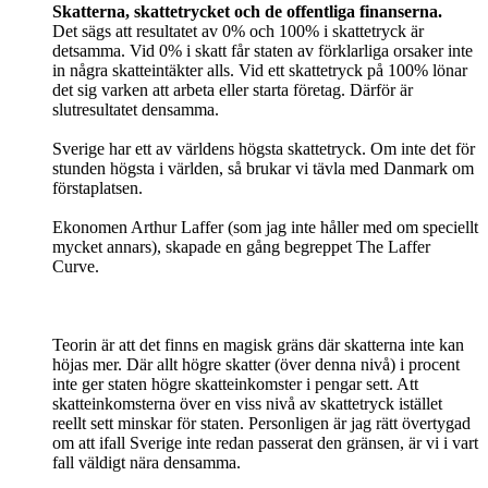
Skatterna, skattetrycket och de offentliga finanserna.
Det sägs att resultatet av 0% och 100% i skattetryck är
detsamma. Vid 0% i skatt får staten av förklarliga orsaker inte
in några skatteintäkter alls. Vid ett skattetryck på 100% lönar
det sig varken att arbeta eller starta företag. Därför är
slutresultatet densamma.
Sverige har ett av världens högsta skattetryck. Om inte det för
stunden högsta i världen, så brukar vi tävla med Danmark om
förstaplatsen.
Ekonomen Arthur Laffer (som jag inte håller med om speciellt
mycket annars), skapade en gång begreppet The Laffer
Curve.
Teorin är att det finns en magisk gräns där skatterna inte kan
höjas mer. Där allt högre skatter (över denna nivå) i procent
inte ger staten högre skatteinkomster i pengar sett. Att
skatteinkomsterna över en viss nivå av skattetryck istället
reellt sett minskar för staten. Personligen är jag rätt övertygad
om att ifall Sverige inte redan passerat den gränsen, är vi i vart
fall väldigt nära densamma.