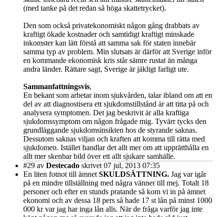
(med tanke på det redan så höga skattetrycket).
Den som också privatekonomiskt någon gång drabbats av
kraftigt ökade kostnader och samtidigt kraftigt minskade
inkomster kan lätt förstå att samma sak för staten innebär
samma typ av problem. Min slutsats är därför att Sverige inför
en kommande ekonomisk kris står sämre rustat än många
andra länder. Rättare sagt, Sverige är jäkligt farligt ute.
Sammanfattningsvis
,
En bekant som arbetar inom sjukvården, talar ibland om att en
del av att diagnostisera ett sjukdomstillstånd är att titta på och
analysera symptomen. Det jag beskrivit är alla kraftiga
sjukdomssymptom om någon frågade mig. Tyvärr tycks den
grundläggande sjukdomsinsikten hos de styrande saknas.
Dessutom saknas viljan och kraften att komma till rätta med
sjukdomen. Istället handlar det allt mer om att upprätthålla en
allt mer skenbar bild över ett allt sjukare samhälle.
#29
av
Destecado
skrivet 07 jul, 2013 07:35
En liten fotnot till ämnet
SKULDSÄTTNING.
Jag var igår
på en mindre tillställning med några vänner till mej. Totalt 18
personer och efter en stunds pratande så kom vi in på ämnet
ekonomi och av dessa 18 pers så hade 17 st lån på minst 1000
000 kr var jag har inga lån alls. När de fråga varför jag inte