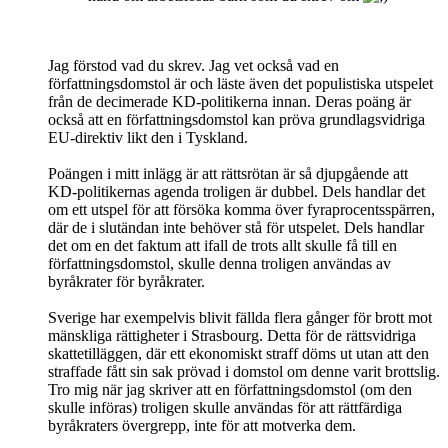
Jag förstod vad du skrev. Jag vet också vad en
författningsdomstol är och läste även det populistiska utspelet
från de decimerade KD-politikerna innan. Deras poäng är
också att en författningsdomstol kan pröva grundlagsvidriga
EU-direktiv likt den i Tyskland.
Poängen i mitt inlägg är att rättsrötan är så djupgående att
KD-politikernas agenda troligen är dubbel. Dels handlar det
om ett utspel för att försöka komma över fyraprocentsspärren,
där de i slutändan inte behöver stå för utspelet. Dels handlar
det om en det faktum att ifall de trots allt skulle få till en
författningsdomstol, skulle denna troligen användas av
byråkrater för byråkrater.
Sverige har exempelvis blivit fällda flera gånger för brott mot
mänskliga rättigheter i Strasbourg. Detta för de rättsvidriga
skattetilläggen, där ett ekonomiskt straff döms ut utan att den
straffade fått sin sak prövad i domstol om denne varit brottslig.
Tro mig när jag skriver att en författningsdomstol (om den
skulle införas) troligen skulle användas för att rättfärdiga
byråkraters övergrepp, inte för att motverka dem.