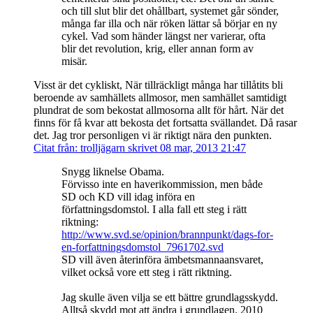
och till slut blir det ohållbart, systemet går sönder,
många far illa och när röken lättar så börjar en ny
cykel. Vad som händer längst ner varierar, ofta
blir det revolution, krig, eller annan form av
misär.
Visst är det cykliskt, När tillräckligt många har tillåtits bli
beroende av samhällets allmosor, men samhället samtidigt
plundrat de som bekostat allmosorna allt för hårt. När det
finns för få kvar att bekosta det fortsatta svällandet. Då rasar
det. Jag tror personligen vi är riktigt nära den punkten.
Citat från: trolljägarn skrivet 08 mar, 2013 21:47
Snygg liknelse Obama.
Förvisso inte en haverikommission, men både
SD och KD vill idag införa en
författningsdomstol. I alla fall ett steg i rätt
riktning:
http://www.svd.se/opinion/brannpunkt/dags-for-
en-forfattningsdomstol_7961702.svd
SD vill även återinföra ämbetsmannaansvaret,
vilket också vore ett steg i rätt riktning.
Jag skulle även vilja se ett bättre grundlagsskydd.
Alltså skydd mot att ändra i grundlagen. 2010