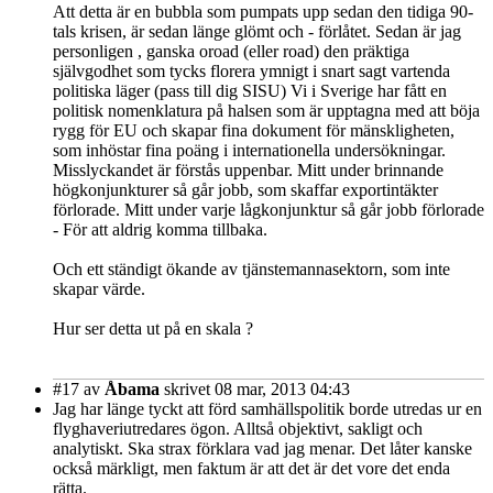
Att detta är en bubbla som pumpats upp sedan den tidiga 90-
tals krisen, är sedan länge glömt och - förlåtet. Sedan är jag
personligen , ganska oroad (eller road) den präktiga
självgodhet som tycks florera ymnigt i snart sagt vartenda
politiska läger (pass till dig SISU) Vi i Sverige har fått en
politisk nomenklatura på halsen som är upptagna med att böja
rygg för EU och skapar fina dokument för mänskligheten,
som inhöstar fina poäng i internationella undersökningar.
Misslyckandet är förstås uppenbar. Mitt under brinnande
högkonjunkturer så går jobb, som skaffar exportintäkter
förlorade. Mitt under varje lågkonjunktur så går jobb förlorade
- För att aldrig komma tillbaka.
Och ett ständigt ökande av tjänstemannasektorn, som inte
skapar värde.
Hur ser detta ut på en skala ?
#17
av
Åbama
skrivet 08 mar, 2013 04:43
Jag har länge tyckt att förd samhällspolitik borde utredas ur en
flyghaveriutredares ögon. Alltså objektivt, sakligt och
analytiskt. Ska strax förklara vad jag menar. Det låter kanske
också märkligt, men faktum är att det är det vore det enda
rätta.