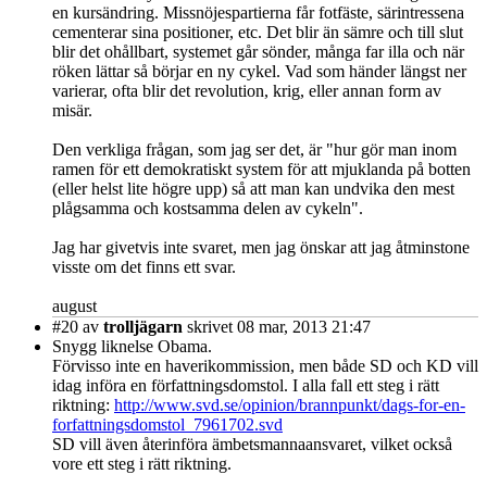
en kursändring. Missnöjespartierna får fotfäste, särintressena
cementerar sina positioner, etc. Det blir än sämre och till slut
blir det ohållbart, systemet går sönder, många far illa och när
röken lättar så börjar en ny cykel. Vad som händer längst ner
varierar, ofta blir det revolution, krig, eller annan form av
misär.
Den verkliga frågan, som jag ser det, är "hur gör man inom
ramen för ett demokratiskt system för att mjuklanda på botten
(eller helst lite högre upp) så att man kan undvika den mest
plågsamma och kostsamma delen av cykeln".
Jag har givetvis inte svaret, men jag önskar att jag åtminstone
visste om det finns ett svar.
august
#20
av
trolljägarn
skrivet 08 mar, 2013 21:47
Snygg liknelse Obama.
Förvisso inte en haverikommission, men både SD och KD vill
idag införa en författningsdomstol. I alla fall ett steg i rätt
riktning:
http://www.svd.se/opinion/brannpunkt/dags-for-en-
forfattningsdomstol_7961702.svd
SD vill även återinföra ämbetsmannaansvaret, vilket också
vore ett steg i rätt riktning.