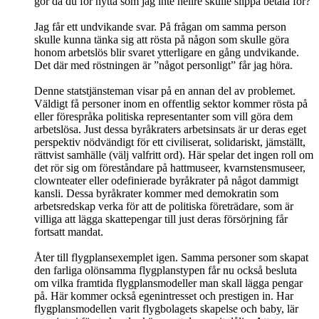
gör då du för nytta som jag inte hellre skulle slippa betala för?
Jag får ett undvikande svar. På frågan om samma person
skulle kunna tänka sig att rösta på någon som skulle göra
honom arbetslös blir svaret ytterligare en gång undvikande.
Det där med röstningen är ”något personligt” får jag höra.
Denne statstjänsteman visar på en annan del av problemet.
Väldigt få personer inom en offentlig sektor kommer rösta på
eller förespråka politiska representanter som vill göra dem
arbetslösa. Just dessa byråkraters arbetsinsats är ur deras eget
perspektiv nödvändigt för ett civiliserat, solidariskt, jämställt,
rättvist samhälle (välj valfritt ord). Här spelar det ingen roll om
det rör sig om föreståndare på hattmuseer, kvarnstensmuseer,
clownteater eller odefinierade byråkrater på något dammigt
kansli. Dessa byråkrater kommer med demokratin som
arbetsredskap verka för att de politiska företrädare, som är
villiga att lägga skattepengar till just deras försörjning får
fortsatt mandat.
Åter till flygplansexemplet igen. Samma personer som skapat
den farliga olönsamma flygplanstypen får nu också besluta
om vilka framtida flygplansmodeller man skall lägga pengar
på. Här kommer också egenintresset och prestigen in. Har
flygplansmodellen varit flygbolagets skapelse och baby, lär