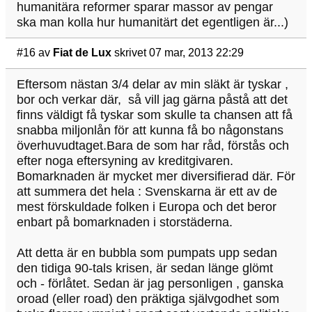
humanitära reformer sparar massor av pengar
ska man kolla hur humanitärt det egentligen är...)
#16
av
Fiat de Lux
skrivet 07 mar, 2013 22:29
Eftersom nästan 3/4 delar av min släkt är tyskar ,
bor och verkar där, så vill jag gärna påstå att det
finns väldigt få tyskar som skulle ta chansen att få
snabba miljonlån för att kunna få bo någonstans
överhuvudtaget.Bara de som har råd, förstås och
efter noga eftersyning av kreditgivaren.
Bomarknaden är mycket mer diversifierad där. För
att summera det hela : Svenskarna är ett av de
mest förskuldade folken i Europa och det beror
enbart på bomarknaden i storstäderna.
Att detta är en bubbla som pumpats upp sedan
den tidiga 90-tals krisen, är sedan länge glömt
och - förlåtet. Sedan är jag personligen , ganska
oroad (eller road) den präktiga självgodhet som