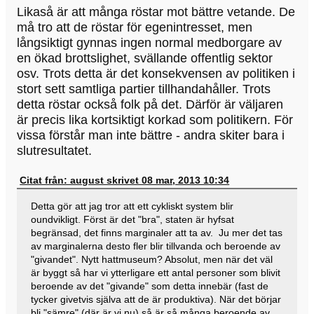
Likaså är att många röstar mot bättre vetande. De
må tro att de röstar för egenintresset, men
långsiktigt gynnas ingen normal medborgare av
en ökad brottslighet, svällande offentlig sektor
osv. Trots detta är det konsekvensen av politiken i
stort sett samtliga partier tillhandahåller. Trots
detta röstar också folk på det. Därför är väljaren
är precis lika kortsiktigt korkad som politikern. För
vissa förstår man inte bättre - andra skiter bara i
slutresultatet.
Citat från: august skrivet 08 mar, 2013 10:34
Detta gör att jag tror att ett cykliskt system blir
oundvikligt. Först är det "bra", staten är hyfsat
begränsad, det finns marginaler att ta av. Ju mer det tas
av marginalerna desto fler blir tillvanda och beroende av
"givandet". Nytt hattmuseum? Absolut, men när det väl
är byggt så har vi ytterligare ett antal personer som blivit
beroende av det "givande" som detta innebär (fast de
tycker givetvis själva att de är produktiva). När det börjar
bli "sämre" (där är vi nu) så är så många beroende av