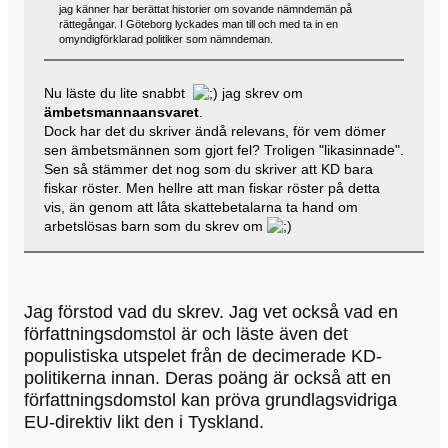
jag känner har berättat historier om sovande nämndemän på
rättegångar. I Göteborg lyckades man till och med ta in en
omyndigförklarad politiker som nämndeman.
Nu läste du lite snabbt
jag skrev om
ämbetsmannaansvaret
.
Dock har det du skriver ändå relevans, för vem dömer
sen ämbetsmännen som gjort fel? Troligen "likasinnade".
Sen så stämmer det nog som du skriver att KD bara
fiskar röster. Men hellre att man fiskar röster på detta
vis, än genom att låta skattebetalarna ta hand om
arbetslösas barn som du skrev om
Jag förstod vad du skrev. Jag vet också vad en
författningsdomstol är och läste även det
populistiska utspelet från de decimerade KD-
politikerna innan. Deras poäng är också att en
författningsdomstol kan pröva grundlagsvidriga
EU-direktiv likt den i Tyskland.