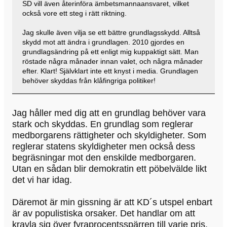
SD vill även återinföra ämbetsmannaansvaret, vilket
också vore ett steg i rätt riktning.
Jag skulle även vilja se ett bättre grundlagsskydd. Alltså
skydd mot att ändra i grundlagen. 2010 gjordes en
grundlagsändring på ett enligt mig kuppaktigt sätt. Man
röstade några månader innan valet, och några månader
efter. Klart! Självklart inte ett knyst i media. Grundlagen
behöver skyddas från klåfingriga politiker!
Jag håller med dig att en grundlag behöver vara
stark och skyddas. En grundlag som reglerar
medborgarens rättigheter och skyldigheter. Som
reglerar statens skyldigheter men också dess
begräsningar mot den enskilde medborgaren.
Utan en sådan blir demokratin ett pöbelvälde likt
det vi har idag.
Däremot är min gissning är att KD´s utspel enbart
är av populistiska orsaker. Det handlar om att
kravla sig över fyraprocentsspärren till varje pris.