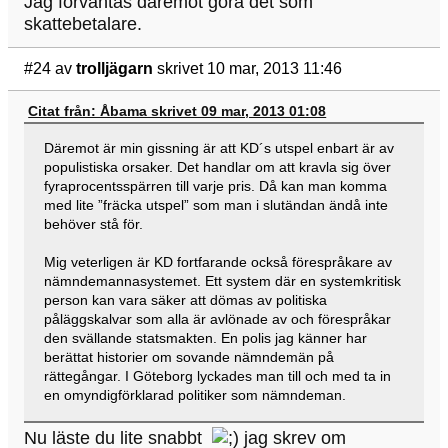
Jag förväntas däremot göra det som
skattebetalare.
#24
av
trolljägarn
skrivet 10 mar, 2013 11:46
Citat från: Åbama skrivet 09 mar, 2013 01:08
Däremot är min gissning är att KD´s utspel enbart är av
populistiska orsaker. Det handlar om att kravla sig över
fyraprocentsspärren till varje pris. Då kan man komma
med lite ”fräcka utspel” som man i slutändan ändå inte
behöver stå för.
Mig veterligen är KD fortfarande också förespråkare av
nämndemannasystemet. Ett system där en systemkritisk
person kan vara säker att dömas av politiska
påläggskalvar som alla är avlönade av och förespråkar
den svällande statsmakten. En polis jag känner har
berättat historier om sovande nämndemän på
rättegångar. I Göteborg lyckades man till och med ta in
en omyndigförklarad politiker som nämndeman.
Nu läste du lite snabbt
jag skrev om