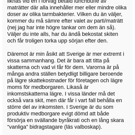
liknas vid en i förväg betald lunchbuffé av
maträtter där alla innehåller mer eller mindre olika
doser av olika tarmbakterier. Vilken du än väljer,
kommer du må sämre efter valet av parti/maträtt
(nej jag har inte högre tankar om dem än så).
Väljer du inte alls, har du ändå bekostat skiten
och får troligen torka upp sörjan efter den.
Däremot är min åsikt att Sverige är mer extremt i
vissa sammanhang. Det är bara att titta på
skatterna och vad vi får för dem. Varorna är på
många andra ställen betydligt billigare beroende
på lägre skattekostnader för företagen och lägre
moms för medborgaren. Likaså är
inkomstskatterna lägre. I vissa länder må det
också vara skit, men där får i vart fall behålla en
större del av inkomsten. I Sverige är du som
produktiv medborgare evigt dömd att både
försörja en svällande byråkrati och en lång skara
”vanliga” bidragstagare (läs valboskap).