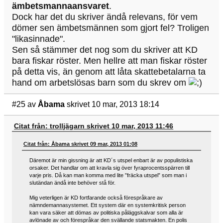
ämbetsmannaansvaret
.
Dock har det du skriver ändå relevans, för vem
dömer sen ämbetsmännen som gjort fel? Troligen
"likasinnade".
Sen så stämmer det nog som du skriver att KD
bara fiskar röster. Men hellre att man fiskar röster
på detta vis, än genom att låta skattebetalarna ta
hand om arbetslösas barn som du skrev om
#25
av
Åbama
skrivet 10 mar, 2013 18:14
Citat från: trolljägarn skrivet 10 mar, 2013 11:46
Citat från: Åbama skrivet 09 mar, 2013 01:08
Däremot är min gissning är att KD´s utspel enbart är av populistiska
orsaker. Det handlar om att kravla sig över fyraprocentsspärren till
varje pris. Då kan man komma med lite ”fräcka utspel” som man i
slutändan ändå inte behöver stå för.
Mig veterligen är KD fortfarande också förespråkare av
nämndemannasystemet. Ett system där en systemkritisk person
kan vara säker att dömas av politiska påläggskalvar som alla är
avlönade av och förespråkar den svällande statsmakten. En polis