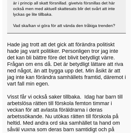
är i princip all skatt försnillad. givetvis försnillas det här
också men med aktuell skattesats blir det svårt att inte
lyckas ge lite tillbaka.
Vad ska/kan vi göra för att vända den tråkiga trenden?
Hade jag trott att det gick att förändra politiskt
hade jag varit politiker. Personligen tror jag inte
det kan bli bättre före det blivit betydligt värre.
Frågan om ens då. Det är betydligt lättare att riva
ned något, än att bygga upp det. Min åsikt är att
jag inte kan förändra samhällets framtid, däremot i
vart fall min egen.
Visst får vi också saker tillbaka. Idag har barn till
arbetslösa rätten till förskola femton timmar i
veckan för att avlasta föräldrarna i deras
arbetssökande. Nu utökas rätten till förskola på
heltid. Med andra ord ska samhället ta hand om
såväl vuxna som deras barn samtidigt och på