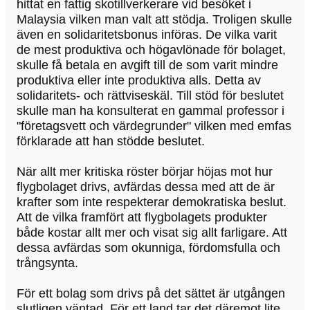
hittat en fattig skotillverkerare vid besöket i
Malaysia vilken man valt att stödja. Troligen skulle
även en solidaritetsbonus införas. De vilka varit
de mest produktiva och högavlönade för bolaget,
skulle få betala en avgift till de som varit mindre
produktiva eller inte produktiva alls. Detta av
solidaritets- och rättviseskäl. Till stöd för beslutet
skulle man ha konsulterat en gammal professor i
"företagsvett och värdegrunder" vilken med emfas
förklarade att han stödde beslutet.
När allt mer kritiska röster börjar höjas mot hur
flygbolaget drivs, avfärdas dessa med att de är
krafter som inte respekterar demokratiska beslut.
Att de vilka framfört att flygbolagets produkter
både kostar allt mer och visat sig allt farligare. Att
dessa avfärdas som okunniga, fördomsfulla och
trångsynta.
För ett bolag som drivs på det sättet är utgången
slutligen väntad. För ett land tar det däremot lite