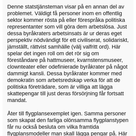
Denne statstjänsteman visar på en annan del av
problemet. Väldigt få personer inom en offentlig
sektor kommer rösta på eller förespråka politiska
representanter som vill göra dem arbetslösa. Just
dessa byråkraters arbetsinsats är ur deras eget
perspektiv nödvändigt för ett civiliserat, solidariskt,
jämställt, rättvist samhälle (välj valfritt ord). Här
spelar det ingen roll om det rör sig om
föreståndare på hattmuseer, kvarnstensmuseer,
clownteater eller odefinierade byråkrater på något
dammigt kansli. Dessa byråkrater kommer med
demokratin som arbetsredskap verka för att de
politiska företrädare, som är villiga att lägga
skattepengar till just deras försörjning får fortsatt
mandat.
Åter till flygplansexemplet igen. Samma personer
som skapat den farliga olönsamma flygplanstypen
får nu också besluta om vilka framtida
flygplansmodeller man skall lägga pengar på. Här