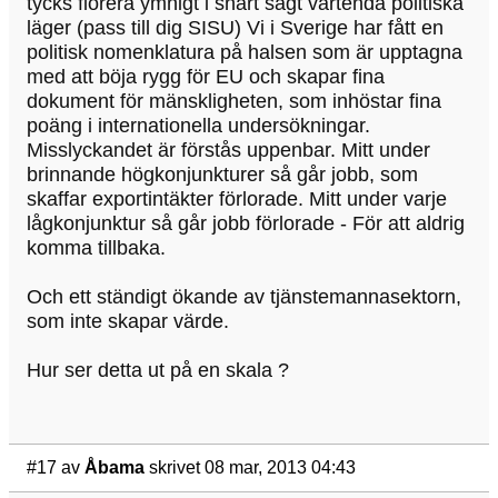
tycks florera ymnigt i snart sagt vartenda politiska
läger (pass till dig SISU) Vi i Sverige har fått en
politisk nomenklatura på halsen som är upptagna
med att böja rygg för EU och skapar fina
dokument för mänskligheten, som inhöstar fina
poäng i internationella undersökningar.
Misslyckandet är förstås uppenbar. Mitt under
brinnande högkonjunkturer så går jobb, som
skaffar exportintäkter förlorade. Mitt under varje
lågkonjunktur så går jobb förlorade - För att aldrig
komma tillbaka.
Och ett ständigt ökande av tjänstemannasektorn,
som inte skapar värde.
Hur ser detta ut på en skala ?
#17
av
Åbama
skrivet 08 mar, 2013 04:43