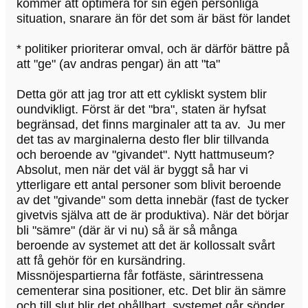
kommer att optimera för sin egen personliga
situation, snarare än för det som är bäst för landet
* politiker prioriterar omval, och är därför bättre på
att "ge" (av andras pengar) än att "ta"
Detta gör att jag tror att ett cykliskt system blir
oundvikligt. Först är det "bra", staten är hyfsat
begränsad, det finns marginaler att ta av. Ju mer
det tas av marginalerna desto fler blir tillvanda
och beroende av "givandet". Nytt hattmuseum?
Absolut, men när det väl är byggt så har vi
ytterligare ett antal personer som blivit beroende
av det "givande" som detta innebär (fast de tycker
givetvis själva att de är produktiva). När det börjar
bli "sämre" (där är vi nu) så är så många
beroende av systemet att det är kollossalt svårt
att få gehör för en kursändring.
Missnöjespartierna får fotfäste, särintressena
cementerar sina positioner, etc. Det blir än sämre
och till slut blir det ohållbart, systemet går sönder,