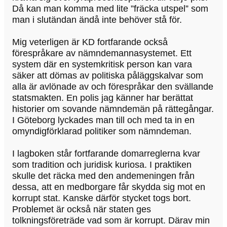
Då kan man komma med lite ”fräcka utspel” som
man i slutändan ändå inte behöver stå för.
Mig veterligen är KD fortfarande också
förespråkare av nämndemannasystemet. Ett
system där en systemkritisk person kan vara
säker att dömas av politiska påläggskalvar som
alla är avlönade av och förespråkar den svällande
statsmakten. En polis jag känner har berättat
historier om sovande nämndemän på rättegångar.
I Göteborg lyckades man till och med ta in en
omyndigförklarad politiker som nämndeman.
I lagboken står fortfarande domarreglerna kvar
som tradition och juridisk kuriosa. I praktiken
skulle det räcka med den andemeningen från
dessa, att en medborgare får skydda sig mot en
korrupt stat. Kanske därför stycket togs bort.
Problemet är också när staten ges
tolkningsföreträde vad som är korrupt. Därav min