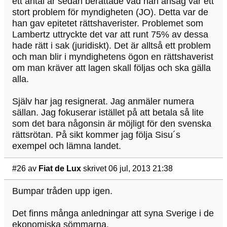
ett antal år sedan berättade vad han ansåg var ett
stort problem för myndigheten (JO). Detta var de
han gav epitetet rättshaverister. Problemet som
Lambertz uttryckte det var att runt 75% av dessa
hade rätt i sak (juridiskt). Det är alltså ett problem
och man blir i myndighetens ögon en rättshaverist
om man kräver att lagen skall följas och ska gälla
alla.
Själv har jag resignerat. Jag anmäler numera
sällan. Jag fokuserar istället på att betala så lite
som det bara någonsin är möjligt för den svenska
rättsrötan. På sikt kommer jag följa Sisu´s
exempel och lämna landet.
#26
av
Fiat de Lux
skrivet 06 jul, 2013 21:38
Bumpar tråden upp igen.
Det finns många anledningar att syna Sverige i de
ekonomiska sömmarna.