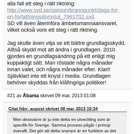
alla fall ett steg i rätt riktning:
http://www.svd.se/opinion/brannpunkt/dags-for-
en-forfattningsdomstol_7961702.svd
SD vill även återinföra ämbetsmannaansvaret,
vilket också vore ett steg i rätt riktning.
Jag skulle även vilja se ett bättre grundlagsskydd.
Alltså skydd mot att ändra i grundlagen. 2010
gjordes en grundlagsändring på ett enligt mig
kuppaktigt sätt. Man röstade några månader
innan valet, och några månader efter. Klart!
Självklart inte ett knyst i media. Grundlagen
behöver skyddas från klåfingriga politiker!
#21
av
Åbama
skrivet 09 mar, 2013 01:08
Citat från: august skrivet 08 mar, 2013 10:34
Men dessvärre är ju inte detta en utveckling som är
specifik för Sverige. Samma process pågår i princip
överallt. Det gör att detta snarare är en funktion av det