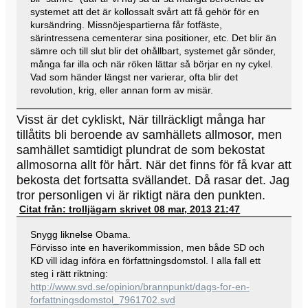
systemet att det är kollossalt svårt att få gehör för en
kursändring. Missnöjespartierna får fotfäste,
särintressena cementerar sina positioner, etc. Det blir än
sämre och till slut blir det ohållbart, systemet går sönder,
många far illa och när röken lättar så börjar en ny cykel.
Vad som händer längst ner varierar, ofta blir det
revolution, krig, eller annan form av misär.
Visst är det cykliskt, När tillräckligt många har
tillåtits bli beroende av samhällets allmosor, men
samhället samtidigt plundrat de som bekostat
allmosorna allt för hårt. När det finns för få kvar att
bekosta det fortsatta svällandet. Då rasar det. Jag
tror personligen vi är riktigt nära den punkten.
Citat från: trolljägarn skrivet 08 mar, 2013 21:47
Snygg liknelse Obama.
Förvisso inte en haverikommission, men både SD och
KD vill idag införa en författningsdomstol. I alla fall ett
steg i rätt riktning:
http://www.svd.se/opinion/brannpunkt/dags-for-en-
forfattningsdomstol_7961702.svd