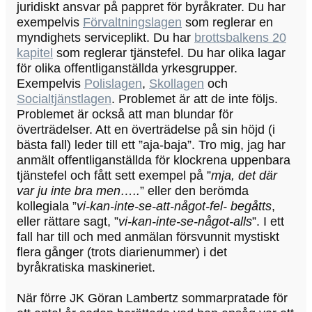
juridiskt ansvar på pappret för byråkrater. Du har
exempelvis
Förvaltningslagen
som reglerar en
myndighets serviceplikt. Du har
brottsbalkens 20
kapitel
som reglerar tjänstefel. Du har olika lagar
för olika offentliganställda yrkesgrupper.
Exempelvis
Polislagen
,
Skollagen
och
Socialtjänstlagen
. Problemet är att de inte följs.
Problemet är också att man blundar för
överträdelser. Att en överträdelse på sin höjd (i
bästa fall) leder till ett ”aja-baja”. Tro mig, jag har
anmält offentliganställda för klockrena uppenbara
tjänstefel och fått sett exempel på ”
mja, det där
var ju inte bra men…..
” eller den berömda
kollegiala ”
vi-kan-inte-se-att-något-fel- begåtts
,
eller rättare sagt, ”
vi-kan-inte-se-något-alls
”. I ett
fall har till och med anmälan försvunnit mystiskt
flera gånger (trots diarienummer) i det
byråkratiska maskineriet.
När förre JK Göran Lambertz sommarpratade för