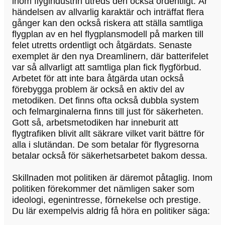
inom flygindustrin utreds den också ordentligt. Är
händelsen av allvarlig karaktär och inträffat flera
gånger kan den också riskera att ställa samtliga
flygplan av en hel flygplansmodell på marken till
felet utretts ordentligt och åtgärdats. Senaste
exemplet är den nya Dreamlinern, där batterifelet
var så allvarligt att samtliga plan fick flygförbud.
Arbetet för att inte bara åtgärda utan också
förebygga problem är också en aktiv del av
metodiken. Det finns ofta också dubbla system
och felmarginalerna finns till just för säkerheten.
Gott så, arbetsmetodiken har inneburit att
flygtrafiken blivit allt säkrare vilket varit bättre för
alla i slutändan. De som betalar för flygresorna
betalar också för säkerhetsarbetet bakom dessa.
Skillnaden mot politiken är däremot påtaglig. Inom
politiken förekommer det nämligen saker som
ideologi, egenintresse, förnekelse och prestige.
Du lär exempelvis aldrig få höra en politiker säga: