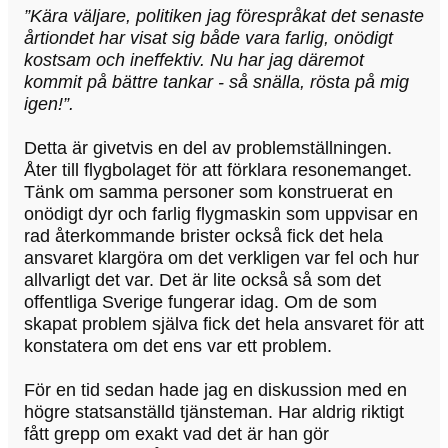
”Kära väljare, politiken jag förespråkat det senaste
årtiondet har visat sig både vara farlig, onödigt
kostsam och ineffektiv. Nu har jag däremot
kommit på bättre tankar - så snälla, rösta på mig
igen!”.
Detta är givetvis en del av problemställningen.
Åter till flygbolaget för att förklara resonemanget.
Tänk om samma personer som konstruerat en
onödigt dyr och farlig flygmaskin som uppvisar en
rad återkommande brister också fick det hela
ansvaret klargöra om det verkligen var fel och hur
allvarligt det var. Det är lite också så som det
offentliga Sverige fungerar idag. Om de som
skapat problem själva fick det hela ansvaret för att
konstatera om det ens var ett problem.
För en tid sedan hade jag en diskussion med en
högre statsanställd tjänsteman. Har aldrig riktigt
fått grepp om exakt vad det är han gör