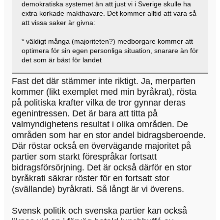
demokratiska systemet än att just vi i Sverige skulle ha
extra korkade makthavare. Det kommer alltid att vara så
att vissa saker är givna:
* väldigt många (majoriteten?) medborgare kommer att
optimera för sin egen personliga situation, snarare än för
det som är bäst för landet
Fast det där stämmer inte riktigt. Ja, merparten
kommer (likt exemplet med min byråkrat), rösta
på politiska krafter vilka de tror gynnar deras
egenintressen. Det är bara att titta på
valmyndighetens resultat i olika områden. De
områden som har en stor andel bidragsberoende.
Där röstar också en övervägande majoritet på
partier som starkt förespråkar fortsatt
bidragsförsörjning. Det är också därför en stor
byråkrati säkrar röster för en fortsatt stor
(svällande) byråkrati. Så långt är vi överens.
Svensk politik och svenska partier kan också