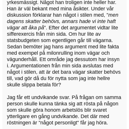
yrkesmässigt. Något han troligen inte heller har.
Han är väl bekant med mina åsikter. Under vår
diskussion förklarar han något i stilen med, ”
men
dagens skatter behövs, annars hade vi inte haft
vägar att åka på
”. Efter det argumentet vidtar lite
sifferexercis från min sida. Om hur lite av
statsbudgeten som egentligen går till vägarna.
Sedan bemöter jag hans argument med lite fakta
med exempel på milonrulling inom vägar och
vägunderhåll. Ett område jag dessutom har insyn
i. Argumentationen från min sida avslutas med
något i stilen, att är det bara vägar skatter behövs
till, vad gör då du för nytta som jag inte hellre
skulle slippa betala för?
Jag får ett undvikande svar. På frågan om samma
person skulle kunna tänka sig att rösta på någon
som skulle göra honom arbetslös blir svaret
ytterligare en gång undvikande. Det där med
röstningen är ”något personligt” får jag höra.