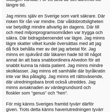
längre tid.
Jag minns själv en Sverige som varit säkrare. Där
risken för rån var mindre. Där våldsbrottsligheten
var betydligt mindre allvarlig än dagens. Där till
och med miljonprogramsområden var trygga och
säkra. Där bidragsberoendet var lägre. Jag minns
lägre skatter vilket kunde översättas med att jag
då fick behålla mer av det jag arbetat för. Jag
minns en sjukvård där läkaren hade tid till något
annat än att bara snabbordinera Alvedon för att
snabbt kunna ta nästa patient. Jag minns mindre
skolklasser. Jag minns ett samhälle där byråkratin
inte var lika påtaglig. Jag minns ett rättsväsende,
där utredningsbara brott också utreddes. Jag
minns avsaknaden av värdegrundsord och
floskler som ”genus” och "hen".
För mig känns Sveriges framtid tyvärr därför
given. Trots detta känns haveriutredningen tyvärr