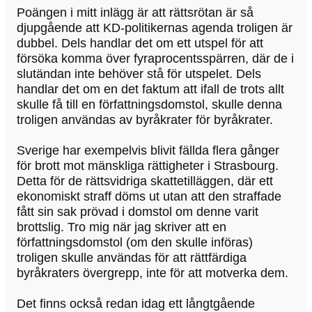
Poängen i mitt inlägg är att rättsrötan är så
djupgående att KD-politikernas agenda troligen är
dubbel. Dels handlar det om ett utspel för att
försöka komma över fyraprocentsspärren, där de i
slutändan inte behöver stå för utspelet. Dels
handlar det om en det faktum att ifall de trots allt
skulle få till en författningsdomstol, skulle denna
troligen användas av byråkrater för byråkrater.
Sverige har exempelvis blivit fällda flera gånger
för brott mot mänskliga rättigheter i Strasbourg.
Detta för de rättsvidriga skattetilläggen, där ett
ekonomiskt straff döms ut utan att den straffade
fått sin sak prövad i domstol om denne varit
brottslig. Tro mig när jag skriver att en
författningsdomstol (om den skulle införas)
troligen skulle användas för att rättfärdiga
byråkraters övergrepp, inte för att motverka dem.
Det finns också redan idag ett långtgående