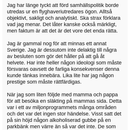
Jag har länge tyckt att förd samhällspolitik borde
utredas ur en flyghaveriutredares ögon. Alltså
objektivt, sakligt och analytiskt. Ska strax förklara
vad jag menar. Det låter kanske också märkligt,
men faktum är att det är det vore det enda rätta.
Jag är gammal nog för att minnas ett annat
Sverige. Jag är dessutom inte delaktig till några
av besluten som gör det håller på att gå åt
helvete. Har inte heller någon ideologi som måste
försvaras oavsett de farliga konsekvenser denna
kunde tänkas innebära. Lika lite har jag någon
prestige som måste rättfärdigas.
När jag som liten följde med mamma och pappa
för att besöka en släkting på mammas sida. Detta
var i ett av miljonprogrammets många områden
och det var det ingen stor händelse. Visst satt det
på sin höjd någon alkoholiserad gubbe på en
parkbänk men värre än så var det inte. De som