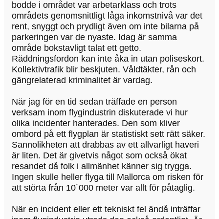
bodde i området var arbetarklass och trots
områdets genomsnittligt låga inkomstnivå var det
rent, snyggt och prydligt även om inte bilarna på
parkeringen var de nyaste. Idag är samma
område bokstavligt talat ett getto.
Räddningsfordon kan inte åka in utan poliseskort.
Kollektivtrafik blir beskjuten. Våldtäkter, rån och
gängrelaterad kriminalitet är vardag.
När jag för en tid sedan träffade en person
verksam inom flygindustrin diskuterade vi hur
olika incidenter hanterades. Den som kliver
ombord på ett flygplan är statistiskt sett rätt säker.
Sannolikheten att drabbas av ett allvarligt haveri
är liten. Det är givetvis något som också ökat
resandet då folk i allmänhet känner sig trygga.
Ingen skulle heller flyga till Mallorca om risken för
att störta från 10´000 meter var allt för påtaglig.
När en incident eller ett tekniskt fel ändå inträffar