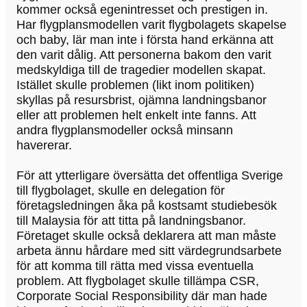
kommer också egenintresset och prestigen in.
Har flygplansmodellen varit flygbolagets skapelse
och baby, lär man inte i första hand erkänna att
den varit dålig. Att personerna bakom den varit
medskyldiga till de tragedier modellen skapat.
Istället skulle problemen (likt inom politiken)
skyllas på resursbrist, ojämna landningsbanor
eller att problemen helt enkelt inte fanns. Att
andra flygplansmodeller också minsann
havererar.
För att ytterligare översätta det offentliga Sverige
till flygbolaget, skulle en delegation för
företagsledningen åka på kostsamt studiebesök
till Malaysia för att titta på landningsbanor.
Företaget skulle också deklarera att man måste
arbeta ännu hårdare med sitt värdegrundsarbete
för att komma till rätta med vissa eventuella
problem. Att flygbolaget skulle tillämpa CSR,
Corporate Social Responsibility där man hade