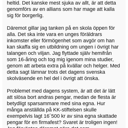
heltid. Det kanske mest sjuka av allt, är att detta
genomförs av en allians som har mage att kalla
sig för borgerlig.
Däremot gillar jag tanken på en skola öppen för
alla. Det ska inte vara en unges föräldrars
inkomster eller förmögenhet som avgör om han
kan skaffa sig en utbildning om ungen i övrigt har
talangen och viljan. Jag flyttade själv hemifrån
som 16-åring och tog mig igenom mina studier,
genom att arbeta extra på kvällar och helger. Med
detta sagt lämnar trots det dagens svenska
skolväsende en hel del i övrigt att önska.
Problemet med dagens system, är att det är lätt
att slösa bort andras pengar, medan de flesta är
betydligt sparsammare med sina egna. Hur
många anställda på KK-stiftelsen skulle
exempelvis lagt 16´500 kr av sina egna skattade
pengar för en firmafest? Svaret är troligen ingen!