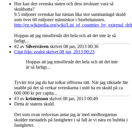
Hur kan den svenska staten och dess invånare vara så
skuldsatta?
9.5 miljoner svenskar har nästan lika stor sammanlagd skuld
som över 60 miljoner människor i Storbritannien.
http://en.wikipedia.org/wiki/List_of_countries_by_external_deb
Hoppas att jag missförstår det hela och att det inte är så
farligt...
#2
av
Silverräven
skrivet 08 jan, 2013 00:36
Citat från: zealot skrivet 08 jan, 2013 00:23
Hoppas att jag missförstår det hela och att det inte
är så farligt...
Tyvärr tror jag du har tolkat siffrorna rätt. När jag räknade lite
snabbt på det så verkar svenskarna i snitt ha en skuld på ca
600 000 kr per capita...
#3
av
kristensson
skrivet 08 jan, 2013 00:49
Detta är statens skuld.
Det som ovan redovisas antar jag är med medborgarnas
skulder mestadels på fastigheter i så fall är vi nära en bubbla i
fastigheter.