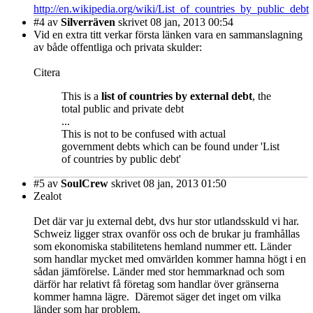
http://en.wikipedia.org/wiki/List_of_countries_by_public_debt
#4
av
Silverräven
skrivet 08 jan, 2013 00:54
Vid en extra titt verkar första länken vara en sammanslagning
av både offentliga och privata skulder:
Citera
This is a
list of countries by external debt
, the
total public and private debt
...
This is not to be confused with actual
government debts which can be found under 'List
of countries by public debt'
#5
av
SoulCrew
skrivet 08 jan, 2013 01:50
Zealot
Det där var ju external debt, dvs hur stor utlandsskuld vi har.
Schweiz ligger strax ovanför oss och de brukar ju framhållas
som ekonomiska stabilitetens hemland nummer ett. Länder
som handlar mycket med omvärlden kommer hamna högt i en
sådan jämförelse. Länder med stor hemmarknad och som
därför har relativt få företag som handlar över gränserna
kommer hamna lägre. Däremot säger det inget om vilka
länder som har problem.