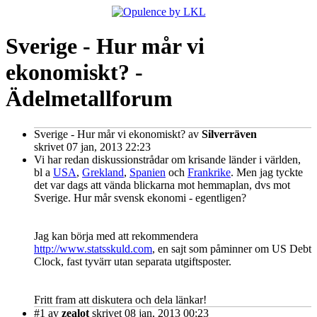
Sverige - Hur mår vi
ekonomiskt? -
Ädelmetallforum
Sverige - Hur mår vi ekonomiskt?
av
Silverräven
skrivet 07 jan, 2013 22:23
Vi har redan diskussionstrådar om krisande länder i världen,
bl a
USA
,
Grekland
,
Spanien
och
Frankrike
. Men jag tyckte
det var dags att vända blickarna mot hemmaplan, dvs mot
Sverige. Hur mår svensk ekonomi - egentligen?
Jag kan börja med att rekommendera
http://www.statsskuld.com
, en sajt som påminner om US Debt
Clock, fast tyvärr utan separata utgiftsposter.
Fritt fram att diskutera och dela länkar!
#1
av
zealot
skrivet 08 jan, 2013 00:23