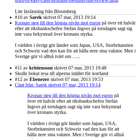
born-of-easy-cash-prompts-swedish-rule-review.html
Lite läxläsning från Bloomberg
#10
av
Sarek
skrivet 07 mar, 2013 19:14
Kronan steg till den högsta nivån mot euron
på över ett halvår
efter att riksbankschefen Stefan Ingves på torsdagen sagt sig
inte vara bekymrad över kronans styrka.
I världen i övrigt gör länder som Japan, USA, Storbritannien
och Schweiz vad den kan för att hålla nere sina valutor. Men i
Sverige gör vi alltså tvärt om …..
#11
av
kristensson
skrivet 07 mar, 2013 19:48
Skulle bokat resa till alperna istället för norrland
#12
av
Ebenezer
skrivet 07 mar, 2013 19:53
Citat från: Sarek skrivet 07 mar, 2013 19:14
Kronan steg till den högsta nivån mot euron
på
över ett halvår efter att riksbankschefen Stefan
Ingves på torsdagen sagt sig inte vara bekymrad
över kronans styrka.
I världen i övrigt gör länder som Japan, USA,
Storbritannien och Schweiz vad den kan för att
hålla nere sina valutor. Men i Sverige gör vi alltså