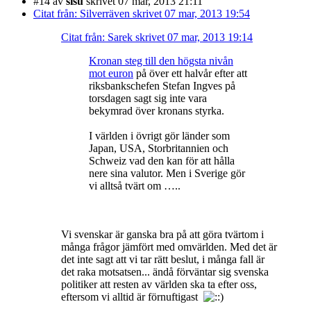
#14
av
sisu
skrivet 07 mar, 2013 21:11
Citat från: Silverräven skrivet 07 mar, 2013 19:54
Citat från: Sarek skrivet 07 mar, 2013 19:14
Kronan steg till den högsta nivån
mot euron
på över ett halvår efter att
riksbankschefen Stefan Ingves på
torsdagen sagt sig inte vara
bekymrad över kronans styrka.
I världen i övrigt gör länder som
Japan, USA, Storbritannien och
Schweiz vad den kan för att hålla
nere sina valutor. Men i Sverige gör
vi alltså tvärt om …..
Vi svenskar är ganska bra på att göra tvärtom i
många frågor jämfört med omvärlden. Med det är
det inte sagt att vi tar rätt beslut, i många fall är
det raka motsatsen... ändå förväntar sig svenska
politiker att resten av världen ska ta efter oss,
eftersom vi alltid är förnuftigast