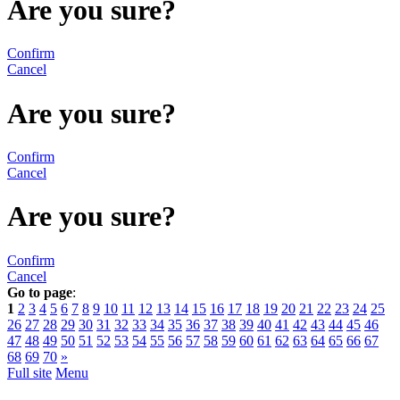
Are you sure?
Confirm
Cancel
Are you sure?
Confirm
Cancel
Are you sure?
Confirm
Cancel
Go to page
:
1
2
3
4
5
6
7
8
9
10
11
12
13
14
15
16
17
18
19
20
21
22
23
24
25
26
27
28
29
30
31
32
33
34
35
36
37
38
39
40
41
42
43
44
45
46
47
48
49
50
51
52
53
54
55
56
57
58
59
60
61
62
63
64
65
66
67
68
69
70
»
Full site
Menu