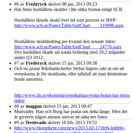
#6
av
Frederyck
skrivet 08 jan, 2013 09:23
Här finns hushållens skulder i lite olika format enligt SCB.
Hushållens lånade skuld över tid som procent av BNP:
http://www.scb.se/Pages/TableAndChart____319998.aspx
Hushållens skuldändring per kvartal den senaste tiden:
http://www.scb.se/Pages/TableAndChart____24770.aspx
Dvs hushållen ökade sin totala belåning med 29,2 miljarder
under Q3 2012.
#7
av
Frederyck
skrivet 15 jan, 2013 09:38
Och nu pratar Riksbankchefen Stefan Ingves rakt ut om att
svenskarna är för skuldsatta, eller iallafall att man åtminstone
borde amortera.
http://www.dn.se/ekonomi/svenskarnas-eviga-bolan-har-stora-
risker
#8
av
maggan
skrivet 15 jan, 2013 09:47
Munväder. Han och Borg har
pratat
om detta länge. Men det
är givetvis någon annans ansvar att sätta ner foten.
#9
av
Destecado
skrivet 18 feb, 2013 19:53
http://www.bloomberg.com/news/2013-02-17/debt-bubble-