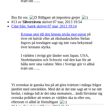
tvärt om …..
Bra för oss
Billigare att importera grejer
#13
av
Silverräven
skrivet 07 mar, 2013 19:54
Citat från: Sarek skrivet 07 mar, 2013 19:14
Kronan steg till den högsta nivån mot euron
på
över ett halvår efter att riksbankschefen Stefan
Ingves på torsdagen sagt sig inte vara bekymrad
över kronans styrka.
I världen i övrigt gör länder som Japan, USA,
Storbritannien och Schweiz vad den kan för att
hålla nere sina valutor. Men i Sverige gör vi alltså
tvärt om …..
Vi svenskar är ganska bra på att göra tvärtom i många frågor
jämfört med omvärlden. Med det är det inte sagt att vi tar rätt
beslut, i många fall är det raka motsatsen... ändå förväntar sig
svenska politiker att resten av världen ska ta efter oss,
eftersom vi alltid är förnuftigast