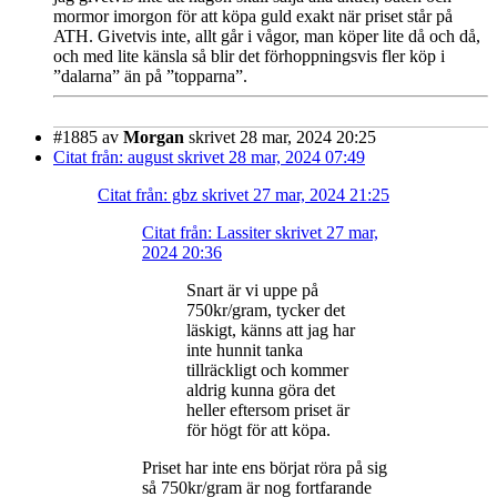
mormor imorgon för att köpa guld exakt när priset står på
ATH. Givetvis inte, allt går i vågor, man köper lite då och då,
och med lite känsla så blir det förhoppningsvis fler köp i
”dalarna” än på ”topparna”.
#1885
av
Morgan
skrivet 28 mar, 2024 20:25
Citat från: august skrivet 28 mar, 2024 07:49
Citat från: gbz skrivet 27 mar, 2024 21:25
Citat från: Lassiter skrivet 27 mar,
2024 20:36
Snart är vi uppe på
750kr/gram, tycker det
läskigt, känns att jag har
inte hunnit tanka
tillräckligt och kommer
aldrig kunna göra det
heller eftersom priset är
för högt för att köpa.
Priset har inte ens börjat röra på sig
så 750kr/gram är nog fortfarande