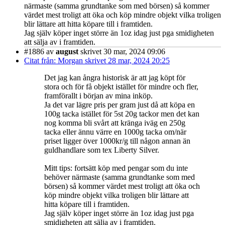
närmaste (samma grundtanke som med börsen) så kommer
värdet mest troligt att öka och köp mindre objekt vilka troligen
blir lättare att hitta köpare till i framtiden.
Jag själv köper inget större än 1oz idag just pga smidigheten
att sälja av i framtiden.
#1886
av
august
skrivet 30 mar, 2024 09:06
Citat från: Morgan skrivet 28 mar, 2024 20:25
Det jag kan ångra historisk är att jag köpt för
stora och för få objekt istället för mindre och fler,
framförallt i början av mina inköp.
Ja det var lägre pris per gram just då att köpa en
100g tacka istället för 5st 20g tackor men det kan
nog komma bli svårt att kränga iväg en 250g
tacka eller ännu värre en 1000g tacka om/när
priset ligger över 1000kr/g till någon annan än
guldhandlare som tex Liberty Silver.
Mitt tips: fortsätt köp med pengar som du inte
behöver närmaste (samma grundtanke som med
börsen) så kommer värdet mest troligt att öka och
köp mindre objekt vilka troligen blir lättare att
hitta köpare till i framtiden.
Jag själv köper inget större än 1oz idag just pga
smidigheten att sälja av i framtiden.