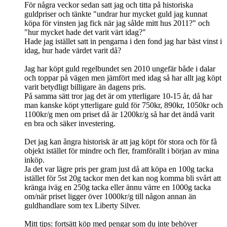
För några veckor sedan satt jag och titta på historiska
guldpriser och tänkte "undrar hur mycket guld jag kunnat
köpa för vinsten jag fick när jag sålde mitt hus 2011?" och
"hur mycket hade det varit värt idag?"
Hade jag istället satt in pengarna i den fond jag har bäst vinst i
idag, hur hade värdet varit då?
Jag har köpt guld regelbundet sen 2010 ungefär både i dalar
och toppar på vägen men jämfört med idag så har allt jag köpt
varit betydligt billigare än dagens pris.
På samma sätt tror jag det är om ytterligare 10-15 år, då har
man kanske köpt ytterligare guld för 750kr, 890kr, 1050kr och
1100kr/g men om priset då är 1200kr/g så har det ändå varit
en bra och säker investering.
Det jag kan ångra historisk är att jag köpt för stora och för få
objekt istället för mindre och fler, framförallt i början av mina
inköp.
Ja det var lägre pris per gram just då att köpa en 100g tacka
istället för 5st 20g tackor men det kan nog komma bli svårt att
kränga iväg en 250g tacka eller ännu värre en 1000g tacka
om/när priset ligger över 1000kr/g till någon annan än
guldhandlare som tex Liberty Silver.
Mitt tips: fortsätt köp med pengar som du inte behöver