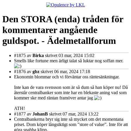
Den STORA (enda) tråden för
kommentarer angående
guldspot. - Ädelmetallforum
#1875
av
Birka
skrivet 03 mar, 2024 15:02
Smells like fortune men ärligt talat så luktar nog soffan mer.
#1876
av
gbz
skrivet 06 mar, 2024 17:18
Ekonomin blommar och vi förväntar oss räntesänkningar.
Inte kan de vara svensson som är så dum så han köper nu! Då
återstår centralbanker som inte har en blekaste aning vad som
kommer ske med räntan framöver antar jag
ATH!
#1877
av
JohanB
skrivet 07 mar, 2024 13:22
Centralbankerna bryr sig inte så mycket om det momentana
priset. Dom köper långsiktigt som ”store of value”. Inte för att
göra snabba klipp.