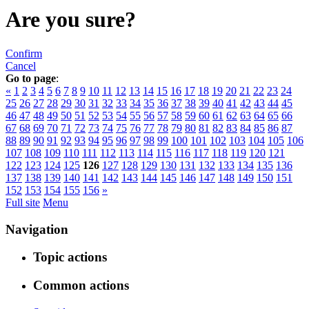
Are you sure?
Confirm
Cancel
Go to page
:
«
1
2
3
4
5
6
7
8
9
10
11
12
13
14
15
16
17
18
19
20
21
22
23
24
25
26
27
28
29
30
31
32
33
34
35
36
37
38
39
40
41
42
43
44
45
46
47
48
49
50
51
52
53
54
55
56
57
58
59
60
61
62
63
64
65
66
67
68
69
70
71
72
73
74
75
76
77
78
79
80
81
82
83
84
85
86
87
88
89
90
91
92
93
94
95
96
97
98
99
100
101
102
103
104
105
106
107
108
109
110
111
112
113
114
115
116
117
118
119
120
121
122
123
124
125
126
127
128
129
130
131
132
133
134
135
136
137
138
139
140
141
142
143
144
145
146
147
148
149
150
151
152
153
154
155
156
»
Full site
Menu
Navigation
Topic actions
Common actions