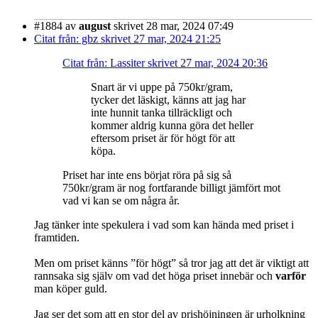
#1884
av
august
skrivet 28 mar, 2024 07:49
Citat från: gbz skrivet 27 mar, 2024 21:25
Citat från: Lassiter skrivet 27 mar, 2024 20:36
Snart är vi uppe på 750kr/gram,
tycker det läskigt, känns att jag har
inte hunnit tanka tillräckligt och
kommer aldrig kunna göra det heller
eftersom priset är för högt för att
köpa.
Priset har inte ens börjat röra på sig så
750kr/gram är nog fortfarande billigt jämfört mot
vad vi kan se om några år.
Jag tänker inte spekulera i vad som kan hända med priset i
framtiden.
Men om priset känns ”för högt” så tror jag att det är viktigt att
rannsaka sig själv om vad det höga priset innebär och
varför
man köper guld.
Jag ser det som att en stor del av prishöjningen är urholkning