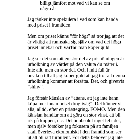
billigt jämfört mot vad vi kan se om
några år.
Jag tänker inte spekulera i vad som kan hända
med priset i framtiden.
Men om priset känns ”för högt” så tror jag att det
är viktigt att rannsaka sig själv om vad det höga
priset innebär och
varför
man köper guld.
Jag ser det som att en stor del av prishöjningen är
urholkning av värdet på den valuta du mäter i.
Inte allt, men en stor del. Och i mitt fall är
orsaken till att jag köper guld att jag tror att denna
urholkning kommer att forsätta. Det, och givetvis
”shiny”.
Jag förstår känslan av ”attans, att jag inte hann
köpa mer innan priset drog iväg”. Det känner vi
alla, alltid, efter en prisstegring. FOMO. Men den
känslan handlar om att göra en stor vinst, att bli
rik på kuppen, etc. Det är absolut inget fel i det,
men själv försöker jag fokusera på att familjen
skall överleva ekonomiskt i den framtid som ser
ut att bli rätt turbulent. För detta behöver jag inte