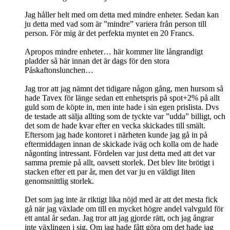
Jag håller helt med om detta med mindre enheter. Sedan kan
ju detta med vad som är ”mindre” variera från person till
person. För mig är det perfekta myntet en 20 Francs.
Apropos mindre enheter… här kommer lite långrandigt
pladder så här innan det är dags för den stora
Påskaftonslunchen…
Jag tror att jag nämnt det tidigare någon gång, men hursom så
hade Tavex för länge sedan ett enhetspris på spot+2% på allt
guld som de köpte in, men inte hade i sin egen prislista. Dvs
de testade att sälja allting som de tyckte var ”udda” billigt, och
det som de hade kvar efter en vecka skickades till smält.
Eftersom jag hade kontoret i närheten kunde jag gå in på
eftermiddagen innan de skickade iväg och kolla om de hade
någonting intressant. Fördelen var just detta med att det var
samma premie på allt, oavsett storlek. Det blev lite brötigt i
stacken efter ett par år, men det var ju en väldigt liten
genomsnittlig storlek.
Det som jag inte är riktigt lika nöjd med är att det mesta fick
gå när jag växlade om till en mycket högre andel valvguld för
ett antal år sedan. Jag tror att jag gjorde rätt, och jag ångrar
inte växlingen i sig. Om jag hade fått göra om det hade jag