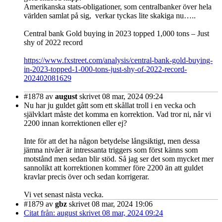
Amerikanska stats-obligationer, som centralbanker över hela
världen samlat på sig, verkar tyckas lite skakiga nu…..
Central bank Gold buying in 2023 topped 1,000 tons – Just
shy of 2022 record
https://www.fxstreet.com/analysis/central-bank-gold-buying-
in-2023-topped-1-000-tons-just-shy-of-2022-record-
202402081629
#1878
av
august
skrivet 08 mar, 2024 09:24
Nu har ju guldet gått som ett skållat troll i en vecka och
självklart måste det komma en korrektion. Vad tror ni, når vi
2200 innan korrektionen eller ej?
Inte för att det ha någon betydelse långsiktigt, men dessa
jämna nivåer är intressanta triggers som först känns som
motstånd men sedan blir stöd. Så jag ser det som mycket mer
sannolikt att korrektionen kommer före 2200 än att guldet
kravlar precis över och sedan korrigerar.
Vi vet senast nästa vecka.
#1879
av
gbz
skrivet 08 mar, 2024 19:06
Citat från: august skrivet 08 mar, 2024 09:24