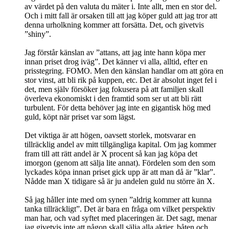
av värdet på den valuta du mäter i. Inte allt, men en stor del.
Och i mitt fall är orsaken till att jag köper guld att jag tror att
denna urholkning kommer att forsätta. Det, och givetvis
”shiny”.
Jag förstår känslan av ”attans, att jag inte hann köpa mer
innan priset drog iväg”. Det känner vi alla, alltid, efter en
prisstegring. FOMO. Men den känslan handlar om att göra en
stor vinst, att bli rik på kuppen, etc. Det är absolut inget fel i
det, men själv försöker jag fokusera på att familjen skall
överleva ekonomiskt i den framtid som ser ut att bli rätt
turbulent. För detta behöver jag inte en gigantisk hög med
guld, köpt när priset var som lägst.
Det viktiga är att högen, oavsett storlek, motsvarar en
tillräcklig andel av mitt tillgängliga kapital. Om jag kommer
fram till att rätt andel är X procent så kan jag köpa det
imorgon (genom att sälja lite annat). Fördelen som den som
lyckades köpa innan priset gick upp är att man då är ”klar”.
Nådde man X tidigare så är ju andelen guld nu större än X.
Så jag håller inte med om synen ”aldrig kommer att kunna
tanka tillräckligt”. Det är bara en fråga om vilket perspektiv
man har, och vad syftet med placeringen är. Det sagt, menar
jag givetvis inte att någon skall sälja alla aktier, båten och