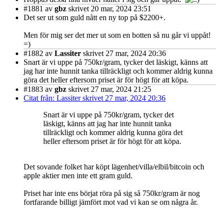
#1881
av
gbz
skrivet 20 mar, 2024 23:51
Det ser ut som guld nått en ny top på $2200+.
Men för mig ser det mer ut som en botten så nu går vi uppåt!
=)
#1882
av
Lassiter
skrivet 27 mar, 2024 20:36
Snart är vi uppe på 750kr/gram, tycker det läskigt, känns att
jag har inte hunnit tanka tillräckligt och kommer aldrig kunna
göra det heller eftersom priset är för högt för att köpa.
#1883
av
gbz
skrivet 27 mar, 2024 21:25
Citat från: Lassiter skrivet 27 mar, 2024 20:36
Snart är vi uppe på 750kr/gram, tycker det
läskigt, känns att jag har inte hunnit tanka
tillräckligt och kommer aldrig kunna göra det
heller eftersom priset är för högt för att köpa.
Det sovande folket har köpt lägenhet/villa/elbil/bitcoin och
apple aktier men inte ett gram guld.
Priset har inte ens börjat röra på sig så 750kr/gram är nog
fortfarande billigt jämfört mot vad vi kan se om några år.