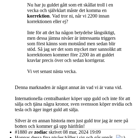
Nu har ju guldet gått som ett skållat troll i en
vecka och självklart måste det komma en
korrektion
. Vad tror ni, når vi 2200 innan
korrektionen eller ej?
Inte för att det ha någon betydelse långsiktigt,
men dessa jämna nivåer är intressanta triggers
som först känns som motstånd men sedan blir
stöd. Så jag ser det som mycket mer sannolikt att
korrektionen kommer före 2200 än att guldet
kravlar precis över och sedan korrigerar.
Vi vet senast nästa vecka.
Denna marknaden är något annat än vad vi är vana vid.
Internationella centralbanker köper upp guld och inte för att
sälja och tjäna några kronor, sven svensson köper nvidia och
tesla och äger inget guld att sälja.
Silver är en annan historia men just guld tror jag är nere på
botten och kommer gå upp härifrån!
#1880
av
zodiac
skrivet 08 mar, 2024 19:09
Hoppas dessa fina nivåer håller i sig och går uppåt.