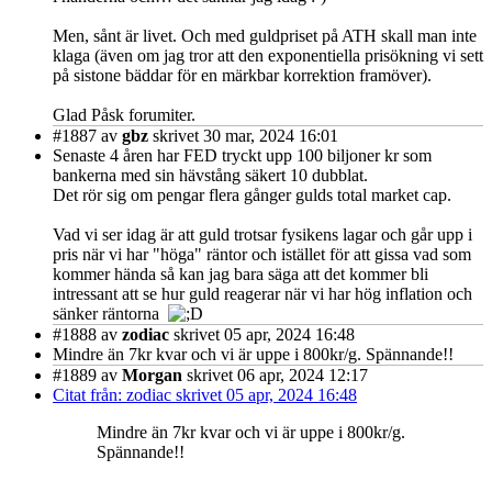
Men, sånt är livet. Och med guldpriset på ATH skall man inte
klaga (även om jag tror att den exponentiella prisökning vi sett
på sistone bäddar för en märkbar korrektion framöver).
Glad Påsk forumiter.
#1887
av
gbz
skrivet 30 mar, 2024 16:01
Senaste 4 åren har FED tryckt upp 100 biljoner kr som
bankerna med sin hävstång säkert 10 dubblat.
Det rör sig om pengar flera gånger gulds total market cap.
Vad vi ser idag är att guld trotsar fysikens lagar och går upp i
pris när vi har "höga" räntor och istället för att gissa vad som
kommer hända så kan jag bara säga att det kommer bli
intressant att se hur guld reagerar när vi har hög inflation och
sänker räntorna
#1888
av
zodiac
skrivet 05 apr, 2024 16:48
Mindre än 7kr kvar och vi är uppe i 800kr/g. Spännande!!
#1889
av
Morgan
skrivet 06 apr, 2024 12:17
Citat från: zodiac skrivet 05 apr, 2024 16:48
Mindre än 7kr kvar och vi är uppe i 800kr/g.
Spännande!!