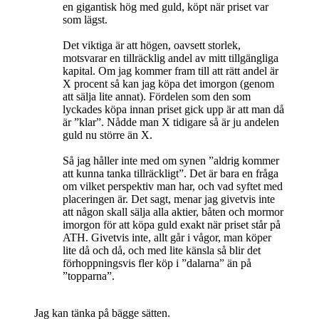
en gigantisk hög med guld, köpt när priset var
som lägst.
Det viktiga är att högen, oavsett storlek,
motsvarar en tillräcklig andel av mitt tillgängliga
kapital. Om jag kommer fram till att rätt andel är
X procent så kan jag köpa det imorgon (genom
att sälja lite annat). Fördelen som den som
lyckades köpa innan priset gick upp är att man då
är ”klar”. Nådde man X tidigare så är ju andelen
guld nu större än X.
Så jag håller inte med om synen ”aldrig kommer
att kunna tanka tillräckligt”. Det är bara en fråga
om vilket perspektiv man har, och vad syftet med
placeringen är. Det sagt, menar jag givetvis inte
att någon skall sälja alla aktier, båten och mormor
imorgon för att köpa guld exakt när priset står på
ATH. Givetvis inte, allt går i vågor, man köper
lite då och då, och med lite känsla så blir det
förhoppningsvis fler köp i ”dalarna” än på
”topparna”.
Jag kan tänka på bägge sätten.