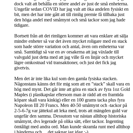
dock valt att behålla en större andel av just de små enheterna.
Ungefär sedan COVID har jag valt att öka andelen fysiskt en
bit, men det har inte gått att till rimlig premie få tillbaka just
den höga andel med småmynt och små tackor som jag hade
tidigare.
Bortsett från att det rimligen kommer att vara enklare att sälja
mindre enheter så var det även mycket roligare med en stack
som hade större variation och antal, även om enheterna var
små. Samtidigt så var en av orsakerna att jag växlade till
valvguld just detta med att jag ville få en linjär och mycket
lägre omkostnad vid transaktioner, och just det fick jag
givetvis.
Men det är inte lika kul som den gamla fysiska stacken.
Någonstans känns det för mig som att en ”stack” skall vara en
hög med mynt. Det går inte att göra en stack av fyra 1oz Gold
Maples (i plastkapslar eftersom man är rädd att en framtida
köpare skall vara kinkig) eller en 100 grams tacka plus fyra
Napoleon III 20 Francs. Men 40-50 småmynt och -tackor på
2-5-6-7g var jättekul att leka med, trots att mängden guld var
ungefär den samma. Dessutom var nästan alltihop historiska
småmynt, dvs legerade på olika sätt, eller tackor. Ingenting
ömtåligt med andra ord. Man kunde skramla runt med alltihop
i händerna och… det saknar jag idag :-)