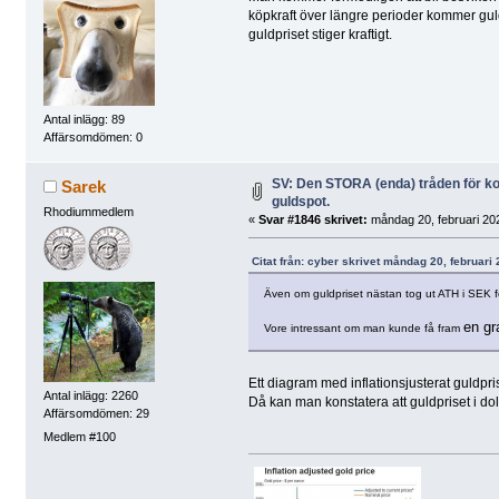
köpkraft över längre perioder kommer guld ti
guldpriset stiger kraftigt.
Antal inlägg: 89
Affärsomdömen: 0
SV: Den STORA (enda) tråden för 
Sarek
guldspot.
Rhodiummedlem
«
Svar #1846 skrivet:
måndag 20, februari 202
Citat från: cyber skrivet måndag 20, februari
Även om guldpriset nästan tog ut ATH i SEK fö
en gr
Vore intressant om man kunde få fram
Ett diagram med inflationsjusterat guldpris
Antal inlägg: 2260
Då kan man konstatera att guldpriset i dolla
Affärsomdömen: 29
Medlem #100