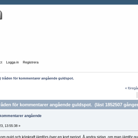
ct
Logga in
Registrera
 tråden för kommentarer angående guldspot.
« föreg
den för kommentarer angående guldspot. (läst 1852507 gånger
r kommentarer angående
3, 13:55:38 »
om guld och köpkraft jämförs över en kort period. Å andra sidan, om man jämför gu