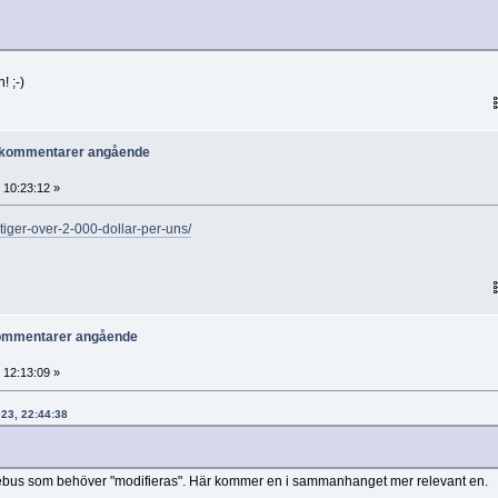
! ;-)
r kommentarer angående
10:23:12 »
stiger-over-2-000-dollar-per-uns/
kommentarer angående
12:13:09 »
023, 22:44:38
ebus som behöver "modifieras". Här kommer en i sammanhanget mer relevant en.