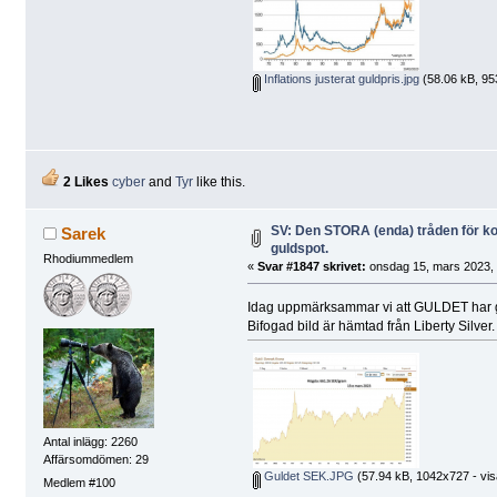
Inflations justerat guldpris.jpg
(58.06 kB, 953
2 Likes
cyber
and
Tyr
like this.
SV: Den STORA (enda) tråden för 
Sarek
guldspot.
Rhodiummedlem
«
Svar #1847 skrivet:
onsdag 15, mars 2023, 
Idag uppmärksammar vi att GULDET har g
Bifogad bild är hämtad från Liberty Silver.
Antal inlägg: 2260
Affärsomdömen: 29
Guldet SEK.JPG
(57.94 kB, 1042x727 - vis
Medlem #100