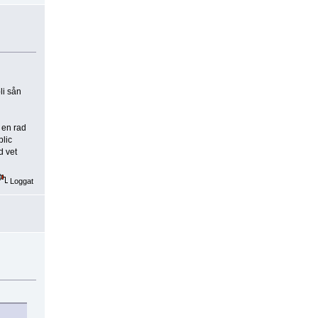
li sån
 en rad
blic
d vet
Loggat