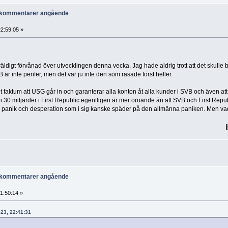
r kommentarer angående
2:59:05 »
 väldigt förvånad över utvecklingen denna vecka. Jag hade aldrig trott att det skulle b
 är inte perifer, men det var ju inte den som rasade först heller.
et faktum att USG går in och garanterar alla konton åt alla kunder i SVB och även att
n 30 miljarder i First Republic egentligen är mer oroande än att SVB och First Repu
av panik och desperation som i sig kanske späder på den allmänna paniken. Men va
r kommentarer angående
1:50:14 »
023, 22:41:31