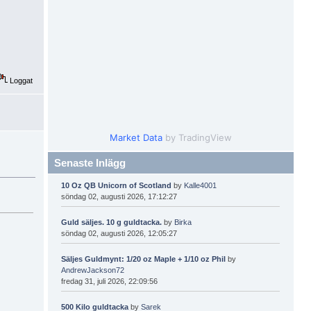
Loggat
Market Data
by TradingView
Senaste Inlägg
10 Oz QB Unicorn of Scotland
by
Kalle4001
söndag 02, augusti 2026, 17:12:27
Guld säljes. 10 g guldtacka.
by
Birka
söndag 02, augusti 2026, 12:05:27
Säljes Guldmynt: 1/20 oz Maple + 1/10 oz Phil
by
AndrewJackson72
fredag 31, juli 2026, 22:09:56
500 Kilo guldtacka
by
Sarek