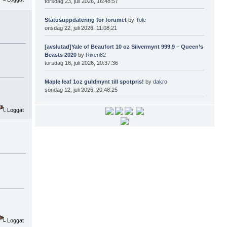
torsdag 23, juli 2026, 16:48:57
Statusuppdatering för forumet
by
Tole
onsdag 22, juli 2026, 11:08:21
[avslutad]Yale of Beaufort 10 oz Silvermynt 999,9 – Queen’s
Beasts 2020
by
Rixen82
torsdag 16, juli 2026, 20:37:36
Maple leaf 1oz guldmynt till spotpris!
by
dakro
söndag 12, juli 2026, 20:48:25
Loggat
Loggat