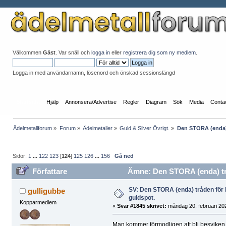
Välkommen
Gäst
. Var snäll och
logga in
eller
registrera dig som ny medlem
.
Logga in med användarnamn, lösenord och önskad sessionslängd
Startsida
Hjälp
Annonsera/Advertise
Regler
Diagram
Sök
Media
Conta
Ädelmetallforum
»
Forum
»
Ädelmetaller
»
Guld & Silver Övrigt.
»
Den STORA (enda)
Sidor:
1
...
122
123
[
124
]
125
126
...
156
Gå ned
Författare
Ämne: Den STORA (enda) trå
SV: Den STORA (enda) tråden fö
gulligubbe
guldspot.
Kopparmedlem
«
Svar #1845 skrivet:
måndag 20, februari 202
Man kommer förmodligen att bli besviken 