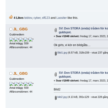
4 Likes
toblov
,
cyber
,
sff123
and
Lassiter
like this.
SV: Den STORA (enda) tråden för 
JL_GBG
guldspot.
Guldmedlem
«
Svar #1848 skrivet:
fredag 17, mars 2023, 2
Antal inlägg: 559
Ok girls, vi kör en bildgåta....
Affärsomdömen: 44
Bild1.jpg
(6.57 kB, 318x159 - visat 237 gång
SV: Den STORA (enda) tråden för 
JL_GBG
guldspot.
Guldmedlem
«
Svar #1849 skrivet:
fredag 17, mars 2023, 2
Antal inlägg: 559
Bild2
Affärsomdömen: 44
bild2.jpg
(4.13 kB, 391x129 - visat 228 gång