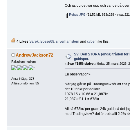
Och ja, guldet var upp och vände på öve
Rebus.JPG
(31.52 kB, 853x258 - visat 221
4 Likes
Sarek
,
Bosse68
,
silverhamstern
and
cyber
like this.
SV: Den STORA (enda) tråden fö
AndrewJackson72
guldspot.
Palladiummedlem
«
Svar #1856 skrivet:
lördag 25, mars 2023, 2
En observation>
Antal inlägg: 373
Affärsomdömen: 55
När jag går in på Tradingview för att tit
det 10.66kr per dollarn.
1978.15 x 10.66 = 21,087kr
21,087kr/31.1 = 678kr.
Alltså 678kr/ per gram 24k guld, så det ja
med Tradingview? det är trots allt 2.2% sk