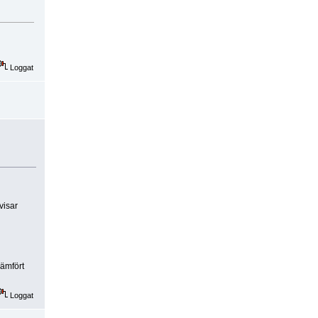
Loggat
visar
jämfört
Loggat