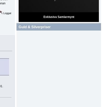
innan
Loggat
Exklusiva Samlarmynt
Guld & Silverpriser
01.