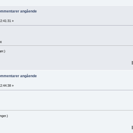
kommentarer angående
2:41:31 »
ox
er.)
kommentarer angående
2:44:38 »
nger.)