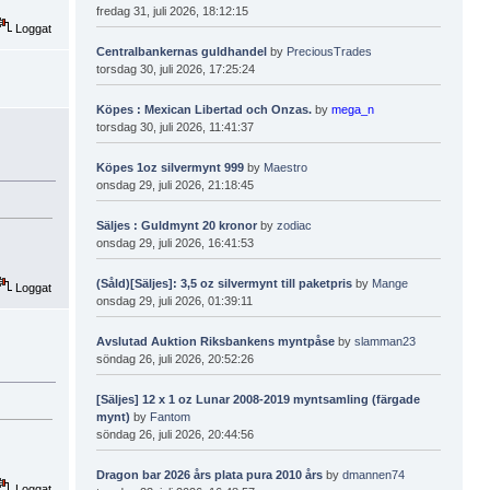
fredag 31, juli 2026, 18:12:15
Loggat
Centralbankernas guldhandel
by
PreciousTrades
torsdag 30, juli 2026, 17:25:24
Köpes : Mexican Libertad och Onzas.
by
mega_n
torsdag 30, juli 2026, 11:41:37
Köpes 1oz silvermynt 999
by
Maestro
onsdag 29, juli 2026, 21:18:45
Säljes : Guldmynt 20 kronor
by
zodiac
onsdag 29, juli 2026, 16:41:53
(Såld)[Säljes]: 3,5 oz silvermynt till paketpris
by
Mange
Loggat
onsdag 29, juli 2026, 01:39:11
Avslutad Auktion Riksbankens myntpåse
by
slamman23
söndag 26, juli 2026, 20:52:26
[Säljes] 12 x 1 oz Lunar 2008-2019 myntsamling (färgade
mynt)
by
Fantom
söndag 26, juli 2026, 20:44:56
Dragon bar 2026 års plata pura 2010 års
by
dmannen74
Loggat