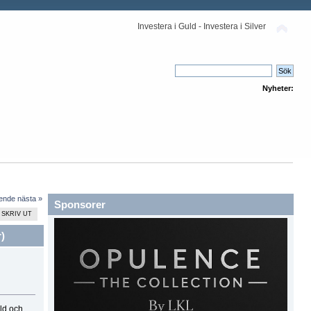
Investera i Guld - Investera i Silver
Nyheter:
ående
nästa »
Sponsorer
SKRIV UT
)
ld och