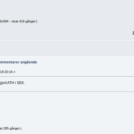
x594 - visat 416 gånger.)
kommentarer angående
18:20:16 »
jort ATH i SEK.
at 285 gånger.)