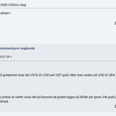
r 2000 USD/oz idag
 gånger.)
r kommentarer angående
0:07:28 »
ta på guldpriset visar det 1978.15 USD per OZT guld, tittar man sedan på USD to SEK 
g undrar är varför visas det på forumet att guldet ligger på 663kr per gram 24k guld 
illnad.