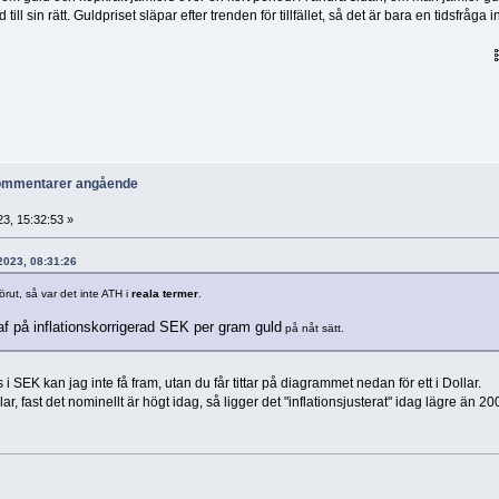
ll sin rätt. Guldpriset släpar efter trenden för tillfället, så det är bara en tidsfråga 
kommentarer angående
3, 15:32:53 »
 2023, 08:31:26
rut, så var det inte ATH i
reala termer
.
af på inflationskorrigerad SEK per gram guld
på nåt sätt.
 i SEK kan jag inte få fram, utan du får tittar på diagrammet nedan för ett i Dollar.
r, fast det nominellt är högt idag, så ligger det "inflationsjusterat" idag lägre än 20