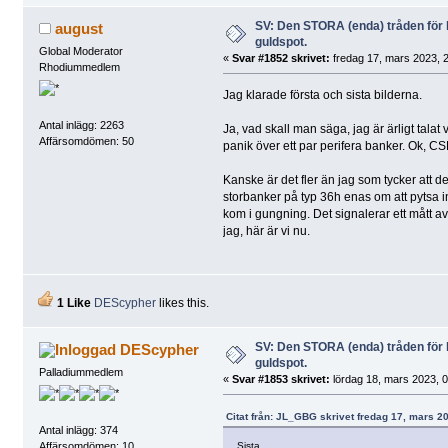
SV: Den STORA (enda) tråden fö
august
guldspot.
Global Moderator
«
Svar #1852 skrivet:
fredag 17, mars 2023, 2
Rhodiummedlem
Jag klarade första och sista bilderna.
Antal inlägg: 2263
Ja, vad skall man säga, jag är ärligt talat
Affärsomdömen: 50
panik över ett par perifera banker. Ok, CSB
Kanske är det fler än jag som tycker att d
storbanker på typ 36h enas om att pytsa i
kom i gungning. Det signalerar ett mått 
jag, här är vi nu.
1 Like
DEScypher
likes this.
SV: Den STORA (enda) tråden fö
DEScypher
guldspot.
Palladiummedlem
«
Svar #1853 skrivet:
lördag 18, mars 2023, 0
Citat från: JL_GBG skrivet fredag 17, mars 2
Antal inlägg: 374
Sista...
Affärsomdömen: 10