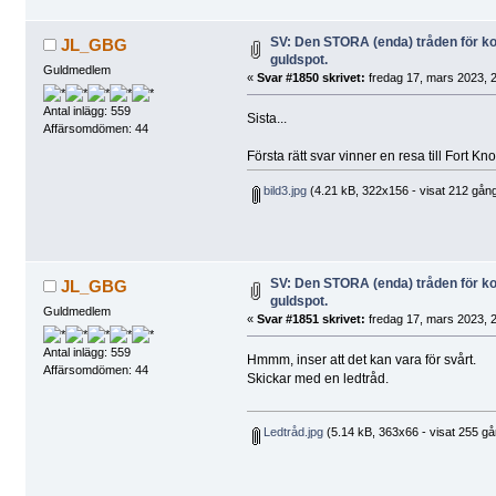
SV: Den STORA (enda) tråden för 
JL_GBG
guldspot.
Guldmedlem
«
Svar #1850 skrivet:
fredag 17, mars 2023, 2
Antal inlägg: 559
Sista...
Affärsomdömen: 44
Första rätt svar vinner en resa till Fort Kn
bild3.jpg
(4.21 kB, 322x156 - visat 212 gång
SV: Den STORA (enda) tråden för 
JL_GBG
guldspot.
Guldmedlem
«
Svar #1851 skrivet:
fredag 17, mars 2023, 2
Antal inlägg: 559
Hmmm, inser att det kan vara för svårt.
Affärsomdömen: 44
Skickar med en ledtråd.
Ledtråd.jpg
(5.14 kB, 363x66 - visat 255 gå