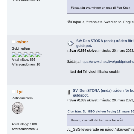
Första rätt svar vinner en resa till Fort Knox
"ÅlDajmHaj!" translate Swedish to English
SV: Den STORA (enda) tråden fö
cyber
guldspot.
Guldmedlem
«
Svar #1854 skrivet:
måndag 20, mars 2023, 
Antal inlägg: 866
Sådärja
https://www.di.se/live/guldpriset-
Affärsomdömen: 10
... fast det föll visst tillbaka snabbt.
SV: Den STORA (enda) tråden för 
Tyr
guldspot.
Platinamedlem
«
Svar #1855 skrivet:
måndag 20, mars 2023, 
Citat från: JL_GBG skrivet fredag 17, mars 2
Hmmm, inser att det kan vara för svårt.
Antal inlägg: 1100
Affärsomdömen: 4
JL_GBG levererade en något "skruvad" r