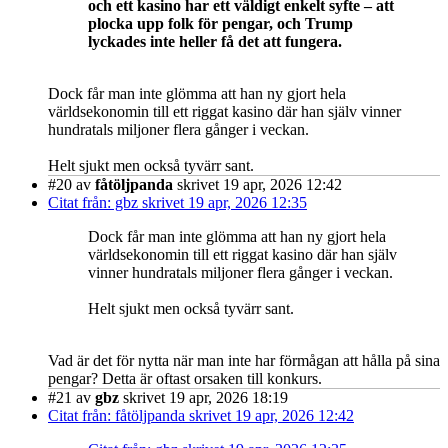
och ett kasino har ett väldigt enkelt syfte – att
plocka upp folk för pengar, och Trump
lyckades inte heller få det att fungera.
Dock får man inte glömma att han ny gjort hela
världsekonomin till ett riggat kasino där han själv vinner
hundratals miljoner flera gånger i veckan.
Helt sjukt men också tyvärr sant.
#20
av
fåtöljpanda
skrivet 19 apr, 2026 12:42
Citat från: gbz skrivet 19 apr, 2026 12:35
Dock får man inte glömma att han ny gjort hela
världsekonomin till ett riggat kasino där han själv
vinner hundratals miljoner flera gånger i veckan.
Helt sjukt men också tyvärr sant.
Vad är det för nytta när man inte har förmågan att hålla på sina
pengar? Detta är oftast orsaken till konkurs.
#21
av
gbz
skrivet 19 apr, 2026 18:19
Citat från: fåtöljpanda skrivet 19 apr, 2026 12:42