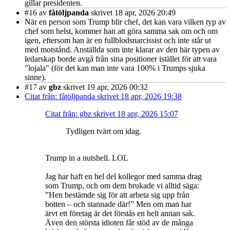
gillar presidenten.
#16
av
fåtöljpanda
skrivet 18 apr, 2026 20:49
När en person som Trump blir chef, det kan vara vilken typ av
chef som helst, kommer han att göra samma sak om och om
igen, eftersom han är en fullblodsnarcissist och inte står ut
med motstånd. Anställda som inte klarar av den här typen av
ledarskap borde avgå från sina positioner istället för att vara
"lojala" (för det kan man inte vara 100% i Trumps sjuka
sinne).
#17
av
gbz
skrivet 19 apr, 2026 00:32
Citat från: fåtöljpanda skrivet 18 apr, 2026 19:38
Citat från: gbz skrivet 18 apr, 2026 15:07
Tydligen tvärt om idag.
Trump in a nutshell. LOL
Jag har haft en hel del kollegor med samma drag
som Trump, och om dem brukade vi alltid säga:
”Hen bestämde sig för att arbeta sig upp från
botten – och stannade där!” Men om man har
ärvt ett företag är det förstås en helt annan sak.
Även den största idioten får stöd av de många