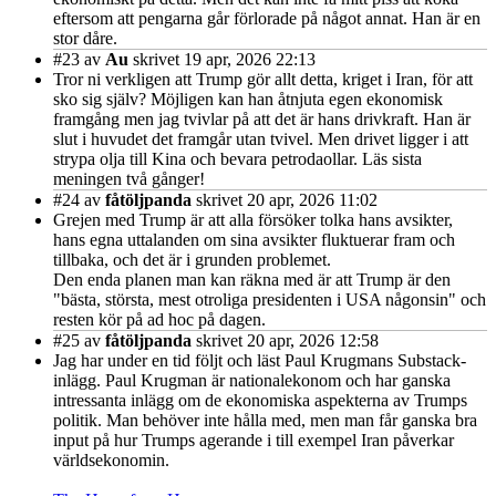
eftersom att pengarna går förlorade på något annat. Han är en
stor dåre.
#23
av
Au
skrivet 19 apr, 2026 22:13
Tror ni verkligen att Trump gör allt detta, kriget i Iran, för att
sko sig själv? Möjligen kan han åtnjuta egen ekonomisk
framgång men jag tvivlar på att det är hans drivkraft. Han är
slut i huvudet det framgår utan tvivel. Men drivet ligger i att
strypa olja till Kina och bevara petrodaollar. Läs sista
meningen två gånger!
#24
av
fåtöljpanda
skrivet 20 apr, 2026 11:02
Grejen med Trump är att alla försöker tolka hans avsikter,
hans egna uttalanden om sina avsikter fluktuerar fram och
tillbaka, och det är i grunden problemet.
Den enda planen man kan räkna med är att Trump är den
"bästa, största, mest otroliga presidenten i USA någonsin" och
resten kör på ad hoc på dagen.
#25
av
fåtöljpanda
skrivet 20 apr, 2026 12:58
Jag har under en tid följt och läst Paul Krugmans Substack-
inlägg. Paul Krugman är nationalekonom och har ganska
intressanta inlägg om de ekonomiska aspekterna av Trumps
politik. Man behöver inte hålla med, men man får ganska bra
input på hur Trumps agerande i till exempel Iran påverkar
världsekonomin.