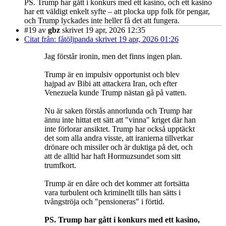
PS. Trump har gått i konkurs med ett kasino, och ett kasino
har ett väldigt enkelt syfte – att plocka upp folk för pengar,
och Trump lyckades inte heller få det att fungera.
#19
av
gbz
skrivet 19 apr, 2026 12:35
Citat från: fåtöljpanda skrivet 19 apr, 2026 01:26
Jag förstår ironin, men det finns ingen plan.
Trump är en impulsiv opportunist och blev
hajpad av Bibi att attackera Iran, och efter
Venezuela kunde Trump nästan gå på vatten.
Nu är saken förstås annorlunda och Trump har
ännu inte hittat ett sätt att "vinna" kriget där han
inte förlorar ansiktet. Trump har också upptäckt
det som alla andra visste, att iranierna tillverkar
drönare och missiler och är duktiga på det, och
att de alltid har haft Hormuzsundet som sitt
trumfkort.
Trump är en dåre och det kommer att fortsätta
vara turbulent och kriminellt tills han sätts i
tvångströja och "pensioneras" i förtid.
PS. Trump har gått i konkurs med ett kasino,