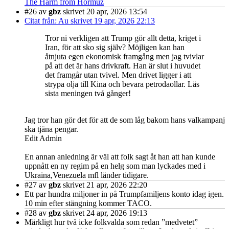
The Harm from Hormuz
#26
av
gbz
skrivet 20 apr, 2026 13:54
Citat från: Au skrivet 19 apr, 2026 22:13
Tror ni verkligen att Trump gör allt detta, kriget i
Iran, för att sko sig själv? Möjligen kan han
åtnjuta egen ekonomisk framgång men jag tvivlar
på att det är hans drivkraft. Han är slut i huvudet
det framgår utan tvivel. Men drivet ligger i att
strypa olja till Kina och bevara petrodaollar. Läs
sista meningen två gånger!
Jag tror han gör det för att de som låg bakom hans valkampanj
ska tjäna pengar.
Edit Admin
En annan anledning är väl att folk sagt åt han att han kunde
uppnått en ny regim på en helg som man lyckades med i
Ukraina,Venezuela mfl länder tidigare.
#27
av
gbz
skrivet 21 apr, 2026 22:20
Ett par hundra miljoner in på Trumpfamiljens konto idag igen.
10 min efter stängning kommer TACO.
#28
av
gbz
skrivet 24 apr, 2026 19:13
Märkligt hur två icke folkvalda som redan ”medvetet”