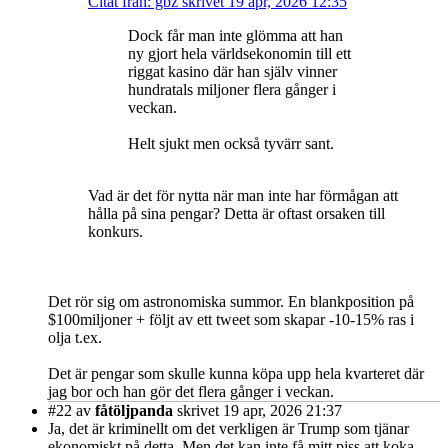
Citat från: gbz skrivet 19 apr, 2026 12:35
Dock får man inte glömma att han
ny gjort hela världsekonomin till ett
riggat kasino där han själv vinner
hundratals miljoner flera gånger i
veckan.
Helt sjukt men också tyvärr sant.
Vad är det för nytta när man inte har förmågan att
hålla på sina pengar? Detta är oftast orsaken till
konkurs.
Det rör sig om astronomiska summor. En blankposition på
$100miljoner + följt av ett tweet som skapar -10-15% ras i
olja t.ex.
Det är pengar som skulle kunna köpa upp hela kvarteret där
jag bor och han gör det flera gånger i veckan.
#22
av
fåtöljpanda
skrivet 19 apr, 2026 21:37
Ja, det är kriminellt om det verkligen är Trump som tjänar
ekonomiskt på detta. Men det kan inte få mitt piss att koka