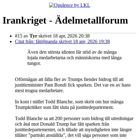
Irankriget - Ädelmetallforum
#15
av
Tyr
skrivet 18 apr, 2026 20:38
Citat från: fåtöljpanda skrivet 18 apr, 2026 19:38
Även den största idioten får stöd av de många
lojala medarbetarna och människorna med långa
tungor.
Oförmågan att fälla fler av Trumps fiender bidrog till att
justitieminister Pam Bondi fick sparken. Det var en av hans
mest trogna medarbetare.
In kom i stället Todd Blanche, som skröt om hur många
Trumpkritiker som fått sluta på justitiedepartement.
Todd Blanche sa att 200 personer som bidrog till utredningar
och åtal mot Donald Trump har fått sparken från
justitiedepartementet, och tillade att myndigheten inte längre
tillåter ”partiskt anställda”, det vill säga personer som inte