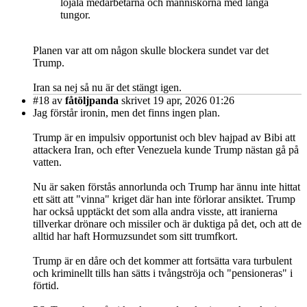
lojala medarbetarna och människorna med långa
tungor.
Planen var att om någon skulle blockera sundet var det
Trump.
Iran sa nej så nu är det stängt igen.
#18
av
fåtöljpanda
skrivet 19 apr, 2026 01:26
Jag förstår ironin, men det finns ingen plan.
Trump är en impulsiv opportunist och blev hajpad av Bibi att
attackera Iran, och efter Venezuela kunde Trump nästan gå på
vatten.
Nu är saken förstås annorlunda och Trump har ännu inte hittat
ett sätt att "vinna" kriget där han inte förlorar ansiktet. Trump
har också upptäckt det som alla andra visste, att iranierna
tillverkar drönare och missiler och är duktiga på det, och att de
alltid har haft Hormuzsundet som sitt trumfkort.
Trump är en dåre och det kommer att fortsätta vara turbulent
och kriminellt tills han sätts i tvångströja och "pensioneras" i
förtid.