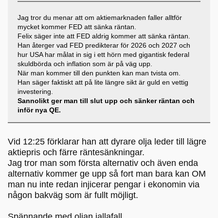
Jag tror du menar att om aktiemarknaden faller alltför
mycket kommer FED att sänka räntan.
Felix säger inte att FED aldrig kommer att sänka räntan.
Han återger vad FED predikterar för 2026 och 2027 och
hur USA har målat in sig i ett hörn med gigantisk federal
skuldbörda och inflation som är på väg upp.
När man kommer till den punkten kan man tvista om.
Han säger faktiskt att på lite längre sikt är guld en vettig
investering.
Sannolikt ger man till slut upp och sänker räntan och
inför nya QE.
Vid 12:25 förklarar han att dyrare olja leder till lägre
aktiepris och färre räntesänkningar.
Jag tror man som första alternativ och även enda
alternativ kommer ge upp så fort man bara kan OM
man nu inte redan injicerar pengar i ekonomin via
någon bakväg som är fullt möjligt.
Spännande med oljan iallafall...