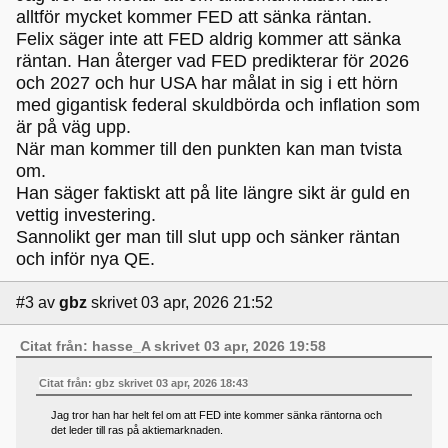
alltför mycket kommer FED att sänka räntan.
Felix säger inte att FED aldrig kommer att sänka
räntan. Han återger vad FED predikterar för 2026
och 2027 och hur USA har målat in sig i ett hörn
med gigantisk federal skuldbörda och inflation som
är på väg upp.
När man kommer till den punkten kan man tvista
om.
Han säger faktiskt att på lite längre sikt är guld en
vettig investering.
Sannolikt ger man till slut upp och sänker räntan
och inför nya QE.
#3
av
gbz
skrivet 03 apr, 2026 21:52
Citat från: hasse_A skrivet 03 apr, 2026 19:58
Citat från: gbz skrivet 03 apr, 2026 18:43
Jag tror han har helt fel om att FED inte kommer sänka räntorna och
det leder till ras på aktiemarknaden.