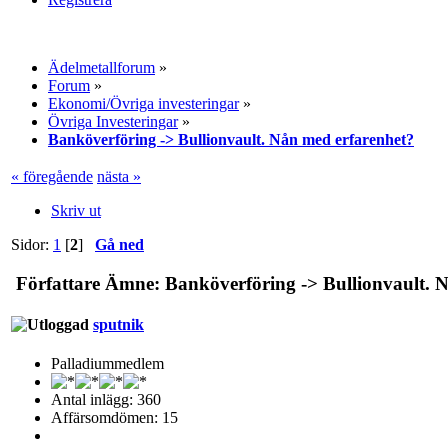
Ädelmetallforum
»
Forum
»
Ekonomi/Övriga investeringar
»
Övriga Investeringar
»
Banköverföring -> Bullionvault. Nån med erfarenhet?
« föregående
nästa »
Skriv ut
Sidor:
1
[
2
]
Gå ned
Författare
Ämne: Banköverföring -> Bullionvault. N
sputnik
Palladiummedlem
Antal inlägg: 360
Affärsomdömen: 15