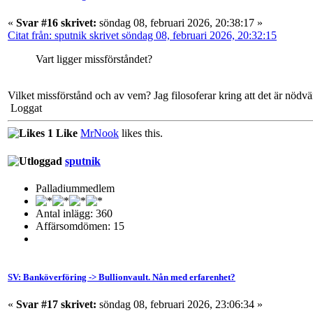
«
Svar #16 skrivet:
söndag 08, februari 2026, 20:38:17 »
Citat från: sputnik skrivet söndag 08, februari 2026, 20:32:15
Vart ligger missförståndet?
Vilket missförstånd och av vem? Jag filosoferar kring att det är nödvän
Loggat
1 Like
MrNook
likes this.
sputnik
Palladiummedlem
Antal inlägg: 360
Affärsomdömen: 15
SV: Banköverföring -> Bullionvault. Nån med erfarenhet?
«
Svar #17 skrivet:
söndag 08, februari 2026, 23:06:34 »