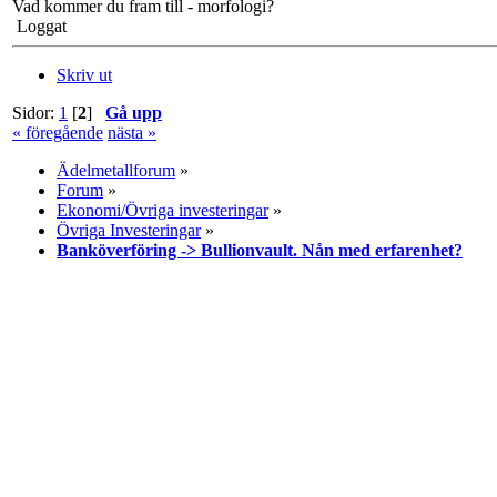
Vad kommer du fram till - morfologi?
Loggat
Skriv ut
Sidor:
1
[
2
]
Gå upp
« föregående
nästa »
Ädelmetallforum
»
Forum
»
Ekonomi/Övriga investeringar
»
Övriga Investeringar
»
Banköverföring -> Bullionvault. Nån med erfarenhet?