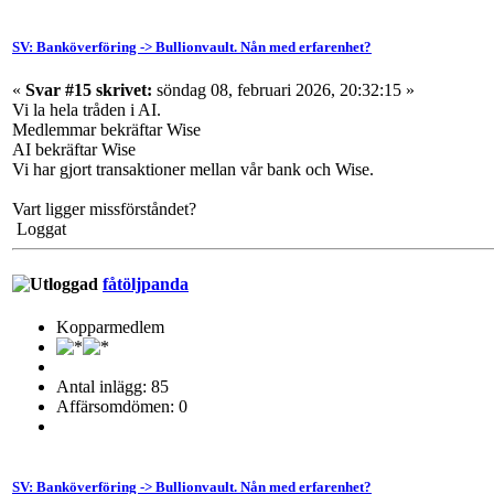
SV: Banköverföring -> Bullionvault. Nån med erfarenhet?
«
Svar #15 skrivet:
söndag 08, februari 2026, 20:32:15 »
Vi la hela tråden i AI.
Medlemmar bekräftar Wise
AI bekräftar Wise
Vi har gjort transaktioner mellan vår bank och Wise.
Vart ligger missförståndet?
Loggat
fåtöljpanda
Kopparmedlem
Antal inlägg: 85
Affärsomdömen: 0
SV: Banköverföring -> Bullionvault. Nån med erfarenhet?