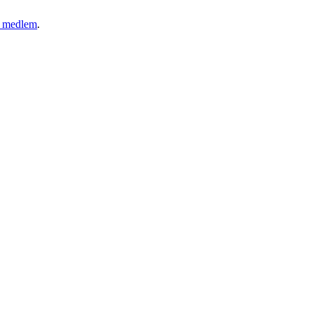
ny medlem
.