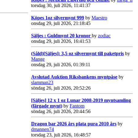
torsdag 30, juli 2026, 11:41:37
Köpes 1oz silvermynt 999
by
Maestro
onsdag 29, juli 2026, 21:18:45
Säljes : Guldmynt 20 kronor
by
zodiac
onsdag 29, juli 2026, 16:41:53
(Såld)[Säljes]: 3,5 oz silvermynt till paketpris
by
Mange
onsdag 29, juli 2026, 01:39:11
Avslutad Auktion Riksbankens myntpåse
by
slamman23
söndag 26, juli 2026, 20:52:26
[Säljes] 12 x 1 oz Lunar 2008-2019 myntsamling
(färgade mynt)
by
Fantom
söndag 26, juli 2026, 20:44:56
Dragon bar 2026 års plata pura 2010 års
by
dmannen74
torsdag 23, juli 2026, 16:48:57