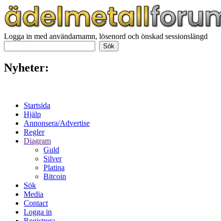
Logga in med användarnamn, lösenord och önskad sessionslängd
Nyheter:
Startsida
Hjälp
Annonsera/Advertise
Regler
Diagram
Guld
Silver
Platina
Bitcoin
Sök
Media
Contact
Logga in
Registrera