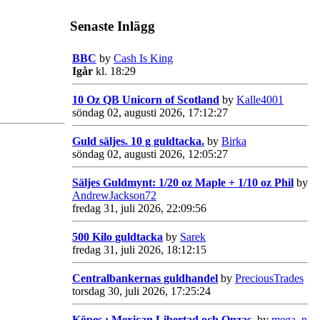
Senaste Inlägg
BBC
by
Cash Is King
Igår
kl. 18:29
10 Oz QB Unicorn of Scotland
by
Kalle4001
söndag 02, augusti 2026, 17:12:27
Guld säljes. 10 g guldtacka.
by
Birka
söndag 02, augusti 2026, 12:05:27
Säljes Guldmynt: 1/20 oz Maple + 1/10 oz Phil
by
AndrewJackson72
fredag 31, juli 2026, 22:09:56
500 Kilo guldtacka
by
Sarek
fredag 31, juli 2026, 18:12:15
Centralbankernas guldhandel
by
PreciousTrades
torsdag 30, juli 2026, 17:25:24
Köpes : Mexican Libertad och Onzas.
by
mega_n