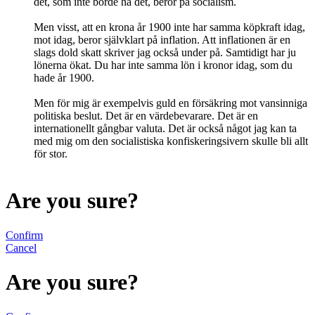
det, som inte borde ha det, beror på socialism.
Men visst, att en krona år 1900 inte har samma köpkraft idag,
mot idag, beror självklart på inflation. Att inflationen är en
slags dold skatt skriver jag också under på. Samtidigt har ju
lönerna ökat. Du har inte samma lön i kronor idag, som du
hade år 1900.
Men för mig är exempelvis guld en försäkring mot vansinniga
politiska beslut. Det är en värdebevarare. Det är en
internationellt gångbar valuta. Det är också något jag kan ta
med mig om den socialistiska konfiskeringsivern skulle bli allt
för stor.
Are you sure?
Confirm
Cancel
Are you sure?