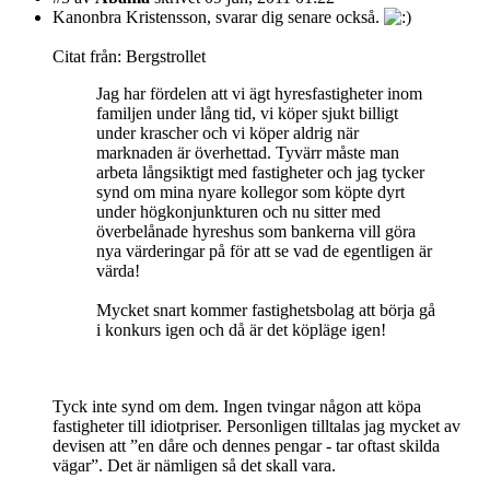
Kanonbra Kristensson, svarar dig senare också.
Citat från: Bergstrollet
Jag har fördelen att vi ägt hyresfastigheter inom
familjen under lång tid, vi köper sjukt billigt
under krascher och vi köper aldrig när
marknaden är överhettad. Tyvärr måste man
arbeta långsiktigt med fastigheter och jag tycker
synd om mina nyare kollegor som köpte dyrt
under högkonjunkturen och nu sitter med
överbelånade hyreshus som bankerna vill göra
nya värderingar på för att se vad de egentligen är
värda!
Mycket snart kommer fastighetsbolag att börja gå
i konkurs igen och då är det köpläge igen!
Tyck inte synd om dem. Ingen tvingar någon att köpa
fastigheter till idiotpriser. Personligen tilltalas jag mycket av
devisen att ”en dåre och dennes pengar - tar oftast skilda
vägar”. Det är nämligen så det skall vara.