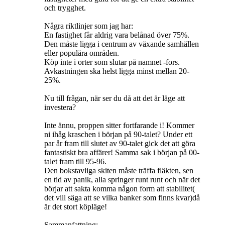
och trygghet.
Några riktlinjer som jag har:
En fastighet får aldrig vara belånad över 75%.
Den måste ligga i centrum av växande samhällen
eller populära områden.
Köp inte i orter som slutar på namnet -fors.
Avkastningen ska helst ligga minst mellan 20-
25%.
Nu till frågan, när ser du då att det är läge att
investera?
Inte ännu, proppen sitter fortfarande i! Kommer
ni ihåg kraschen i början på 90-talet? Under ett
par år fram till slutet av 90-talet gick det att göra
fantastiskt bra affärer! Samma sak i början på 00-
talet fram till 95-96.
Den bokstavliga skiten måste träffa fläkten, sen
en tid av panik, alla springer runt runt och när det
börjar att sakta komma någon form att stabilitet(
det vill säga att se vilka banker som finns kvar)då
är det stort köpläge!
Sammanfattning: