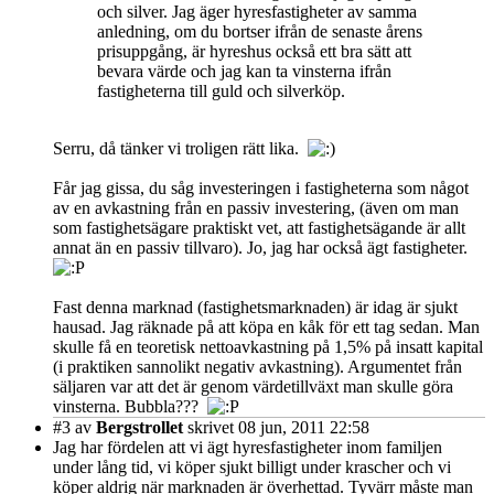
och silver. Jag äger hyresfastigheter av samma
anledning, om du bortser ifrån de senaste årens
prisuppgång, är hyreshus också ett bra sätt att
bevara värde och jag kan ta vinsterna ifrån
fastigheterna till guld och silverköp.
Serru, då tänker vi troligen rätt lika.
Får jag gissa, du såg investeringen i fastigheterna som något
av en avkastning från en passiv investering, (även om man
som fastighetsägare praktiskt vet, att fastighetsägande är allt
annat än en passiv tillvaro). Jo, jag har också ägt fastigheter.
Fast denna marknad (fastighetsmarknaden) är idag är sjukt
hausad. Jag räknade på att köpa en kåk för ett tag sedan. Man
skulle få en teoretisk nettoavkastning på 1,5% på insatt kapital
(i praktiken sannolikt negativ avkastning). Argumentet från
säljaren var att det är genom värdetillväxt man skulle göra
vinsterna. Bubbla???
#3
av
Bergstrollet
skrivet 08 jun, 2011 22:58
Jag har fördelen att vi ägt hyresfastigheter inom familjen
under lång tid, vi köper sjukt billigt under krascher och vi
köper aldrig när marknaden är överhettad. Tyvärr måste man