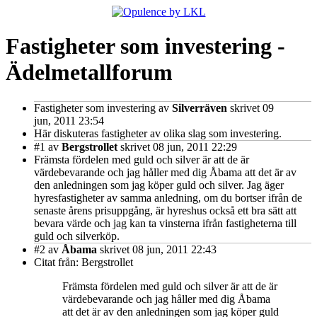
Fastigheter som investering -
Ädelmetallforum
Fastigheter som investering
av
Silverräven
skrivet 09
jun, 2011 23:54
Här diskuteras fastigheter av olika slag som investering.
#1
av
Bergstrollet
skrivet 08 jun, 2011 22:29
Främsta fördelen med guld och silver är att de är
värdebevarande och jag håller med dig Åbama att det är av
den anledningen som jag köper guld och silver. Jag äger
hyresfastigheter av samma anledning, om du bortser ifrån de
senaste årens prisuppgång, är hyreshus också ett bra sätt att
bevara värde och jag kan ta vinsterna ifrån fastigheterna till
guld och silverköp.
#2
av
Åbama
skrivet 08 jun, 2011 22:43
Citat från: Bergstrollet
Främsta fördelen med guld och silver är att de är
värdebevarande och jag håller med dig Åbama
att det är av den anledningen som jag köper guld