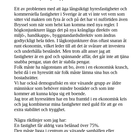
Ett av problemen med att äga långsiktigt hyresfastigheter och
kommersiella fastigheter i Sverige är att vi inte vet vem som
sitter vid makten om fyra år och på det har vi nuförtiden även
Bryssel som när som helst kan komma med nya regler. I
högkonjunkturer läggs det på nya krångliga direktiv om
miljö-, handikapps-, byggstandardsdirektiv som ändras
godtyckligt hela tiden. I lågkonjunkturer dras oftast snaran åt
runt ekonomin, vilket leder till att det är svårare att investera
och underhålla beståndet. Men trots allt anser jag att
fastigheter är en god och spännande affär, det går inte att tjäna
snabba pengar, utan det är stabila pengar.
Folk måste ha någonstans att bo, även i en ekonomisk krasch,
helst då i en hyresrätt när folk måste lämna sina hus och
bostadsrätter.
Vi har också demografiskt en stor växande grupp av äldre
människor som behöver mindre bostäder och som inte
kommer att kunna köpa sig ett boende.
Jag tror att hyresrätten har en bra framtid i en ekonomisk kris
och jag kombinerar mina fastigheter med guld för att ge en
extra stabilitet och trygghet.
Några riktlinjer som jag har:
En fastighet får aldrig vara belånad över 75%.
Den måste ligga i centrum av växande samhällen eller