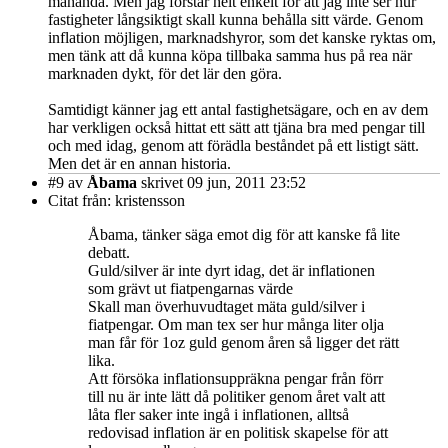
måhända. Men jag förstår helt enkelt för att jag inte ser hur
fastigheter långsiktigt skall kunna behålla sitt värde. Genom
inflation möjligen, marknadshyror, som det kanske ryktas om,
men tänk att då kunna köpa tillbaka samma hus på rea när
marknaden dykt, för det lär den göra.
Samtidigt känner jag ett antal fastighetsägare, och en av dem
har verkligen också hittat ett sätt att tjäna bra med pengar till
och med idag, genom att förädla beståndet på ett listigt sätt.
Men det är en annan historia.
#9
av
Åbama
skrivet 09 jun, 2011 23:52
Citat från: kristensson
Åbama, tänker säga emot dig för att kanske få lite
debatt.
Guld/silver är inte dyrt idag, det är inflationen
som grävt ut fiatpengarnas värde
Skall man överhuvudtaget mäta guld/silver i
fiatpengar. Om man tex ser hur många liter olja
man får för 1oz guld genom åren så ligger det rätt
lika.
Att försöka inflationsuppräkna pengar från förr
till nu är inte lätt då politiker genom året valt att
låta fler saker inte ingå i inflationen, alltså
redovisad inflation är en politisk skapelse för att