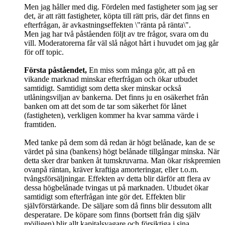
Men jag håller med dig. Fördelen med fastigheter som jag ser
det, är att rätt fastigheter, köpta till rätt pris, där det finns en
efterfrågan, är avkastningseffekten \"ränta på ränta\".
Men jag har två påståenden följt av tre frågor, svara om du
vill. Moderatorerna får väl slå något hårt i huvudet om jag går
för off topic.
Första påståendet,
En miss som många gör, att på en
vikande marknad minskar efterfrågan och ökar utbudet
samtidigt. Samtidigt som detta sker minskar också
utlåningsviljan av bankerna. Det finns ju en osäkerhet från
banken om att det som de tar som säkerhet för lånet
(fastigheten), verkligen kommer ha kvar samma värde i
framtiden.
Med tanke på dem som då redan är högt belånade, kan de se
värdet på sina (bankens) högt belånade tillgångar minska. När
detta sker drar banken åt tumskruvarna. Man ökar riskpremien
ovanpå räntan, kräver kraftiga amorteringar, eller t.o.m.
tvångsförsäljningar. Effekten av detta blir därför att flera av
dessa högbelånade tvingas ut på marknaden. Utbudet ökar
samtidigt som efterfrågan inte gör det. Effekten blir
självförstärkande. De säljare som då finns blir dessutom allt
desperatare. De köpare som finns (bortsett från dig själv
möjligen) blir allt kapitalsvagare och försiktiga i sina