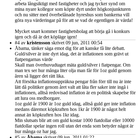
arbeta långsiktigt med fastigheter och jag tycker synd om
mina nyare kollegor som köpte dyrt under högkonjunkturen
och nu sitter med överbelånade hyreshus som bankerna vill
göra nya värderingar på för att se vad de egentligen är värda!
Mycket snart kommer fastighetsbolag att börja gå i konkurs
igen och då är det köpläge igen!
#4
av
kristensson
skrivet 09 jun, 2011 00:54
Åbama, tänker säga emot dig för att kanske få lite debatt.
Guld/silver är inte dyrt idag, det är inflationen som grävt ut
fiatpengarnas värde
Skall man överhuvudtaget mäta guld/silver i fiatpengar. Om
man tex ser hur många liter olja man får för 1oz guld genom
åren så ligger det rätt lika.
Att försöka inflationsuppräkna pengar från förr till nu är inte
lätt då politiker genom året valt att låta fler saker inte ingå i
inflationen, alltså redovisad inflation är en politisk skapelse för
att lura oss medborgare.
1oz guld år 1900 är 1oz guld idag, alltså guld ger inte inflation
medans däremot köpkraften hos 1kr år 1900 är något helt
annat än köpkraften hos 1kr idag.
Min slutsats blir att om guld kostar 1000 fiatdollar eller 10000
fiatdollar spelar ingen roll utan det enda som betyder något är
hur många oz har jag.
#5
av
Åbama
skrivet 09 jun, 2011 01:22