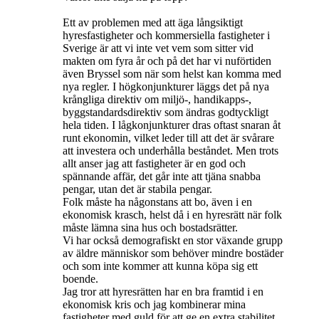
Ett av problemen med att äga långsiktigt
hyresfastigheter och kommersiella fastigheter i
Sverige är att vi inte vet vem som sitter vid
makten om fyra år och på det har vi nuförtiden
även Bryssel som när som helst kan komma med
nya regler. I högkonjunkturer läggs det på nya
krångliga direktiv om miljö-, handikapps-,
byggstandardsdirektiv som ändras godtyckligt
hela tiden. I lågkonjunkturer dras oftast snaran åt
runt ekonomin, vilket leder till att det är svårare
att investera och underhålla beståndet. Men trots
allt anser jag att fastigheter är en god och
spännande affär, det går inte att tjäna snabba
pengar, utan det är stabila pengar.
Folk måste ha någonstans att bo, även i en
ekonomisk krasch, helst då i en hyresrätt när folk
måste lämna sina hus och bostadsrätter.
Vi har också demografiskt en stor växande grupp
av äldre människor som behöver mindre bostäder
och som inte kommer att kunna köpa sig ett
boende.
Jag tror att hyresrätten har en bra framtid i en
ekonomisk kris och jag kombinerar mina
fastigheter med guld för att ge en extra stabilitet