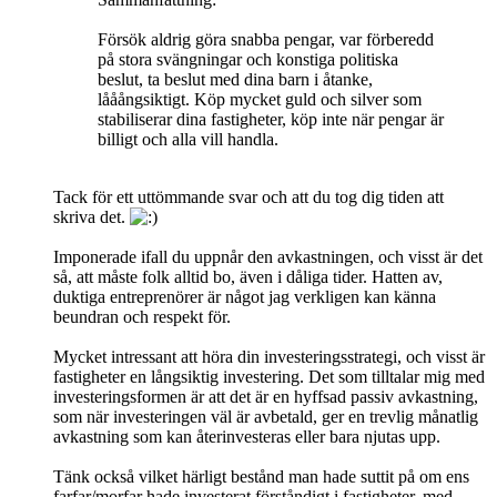
Försök aldrig göra snabba pengar, var förberedd
på stora svängningar och konstiga politiska
beslut, ta beslut med dina barn i åtanke,
lååångsiktigt. Köp mycket guld och silver som
stabiliserar dina fastigheter, köp inte när pengar är
billigt och alla vill handla.
Tack för ett uttömmande svar och att du tog dig tiden att
skriva det.
Imponerade ifall du uppnår den avkastningen, och visst är det
så, att måste folk alltid bo, även i dåliga tider. Hatten av,
duktiga entreprenörer är något jag verkligen kan känna
beundran och respekt för.
Mycket intressant att höra din investeringsstrategi, och visst är
fastigheter en långsiktig investering. Det som tilltalar mig med
investeringsformen är att det är en hyffsad passiv avkastning,
som när investeringen väl är avbetald, ger en trevlig månatlig
avkastning som kan återinvesteras eller bara njutas upp.
Tänk också vilket härligt bestånd man hade suttit på om ens
farfar/morfar hade investerat förståndigt i fastigheter, med