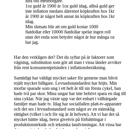
lura oss medborgare.
1oz guld år 1900 är 1oz guld idag, alltså guld ger
inte inflation medans däremot köpkraften hos 1kr
år 1900 är något helt annat än köpkraften hos 1kr
idag.
Min slutsats blir att om guld kostar 1000
fiatdollar eller 10000 fiatdollar spelar ingen roll
utan det enda som betyder något är hur många oz
har jag.
Har den verkligen det? Det du syftar på är faktorer som
vägning, substitution som gör att man i vissa länder avviker
från rent konsumentprisindex i inflationsberäkning.
Samtidigt har väldigt mycket saker för gemene man blivit
rejält mycket billigare. Levnadsstandarden har höjts. Min
morfar sparade som ung i ett helt år till sin första cykel, han
hade två par skor. Mina ungar har inte behövt spara en dag till
sina cyklar. När jag växte upp var det enbart i välbärgade
familjer man hade tv. Idag har socialfallen platt-tv-apparater
och det ses i levnadsstandard som något av en mänsklig
rättighet (vilket i och för sig är åt helvete). Att vi har det så
mycket bättre idag, beror givetvis på förbättringar i
produktionsteknik och tekniska landvinningar. Att vissa har