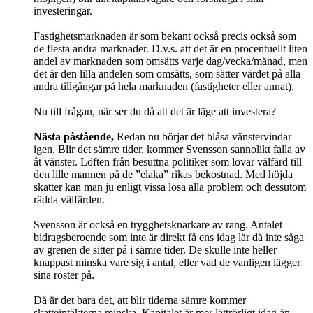
investeringar.
Fastighetsmarknaden är som bekant också precis också som
de flesta andra marknader. D.v.s. att det är en procentuellt liten
andel av marknaden som omsätts varje dag/vecka/månad, men
det är den lilla andelen som omsätts, som sätter värdet på alla
andra tillgångar på hela marknaden (fastigheter eller annat).
Nu till frågan, när ser du då att det är läge att investera?
Nästa påstående,
Redan nu börjar det blåsa vänstervindar
igen. Blir det sämre tider, kommer Svensson sannolikt falla av
åt vänster. Löften från besuttna politiker som lovar välfärd till
den lille mannen på de ”elaka” rikas bekostnad. Med höjda
skatter kan man ju enligt vissa lösa alla problem och dessutom
rädda välfärden.
Svensson är också en trygghetsknarkare av rang. Antalet
bidragsberoende som inte är direkt få ens idag lär då inte såga
av grenen de sitter på i sämre tider. De skulle inte heller
knappast minska vare sig i antal, eller vad de vanligen lägger
sina röster på.
Då är det bara det, att blir tiderna sämre kommer
skatteintäkterna minska. Kapitalet är mer lättrörligt idag än