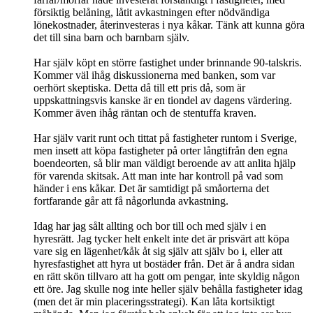
försiktig belåning, låtit avkastningen efter nödvändiga
lönekostnader, återinvesteras i nya kåkar. Tänk att kunna göra
det till sina barn och barnbarn själv.
Har själv köpt en större fastighet under brinnande 90-talskris.
Kommer väl ihåg diskussionerna med banken, som var
oerhört skeptiska. Detta då till ett pris då, som är
uppskattningsvis kanske är en tiondel av dagens värdering.
Kommer även ihåg räntan och de stentuffa kraven.
Har själv varit runt och tittat på fastigheter runtom i Sverige,
men insett att köpa fastigheter på orter långtifrån den egna
boendeorten, så blir man väldigt beroende av att anlita hjälp
för varenda skitsak. Att man inte har kontroll på vad som
händer i ens kåkar. Det är samtidigt på småorterna det
fortfarande går att få någorlunda avkastning.
Idag har jag sålt allting och bor till och med själv i en
hyresrätt. Jag tycker helt enkelt inte det är prisvärt att köpa
vare sig en lägenhet/kåk åt sig själv att själv bo i, eller att
hyresfastighet att hyra ut bostäder från. Det är å andra sidan
en rätt skön tillvaro att ha gott om pengar, inte skyldig någon
ett öre. Jag skulle nog inte heller själv behålla fastigheter idag
(men det är min placeringsstrategi). Kan låta kortsiktigt