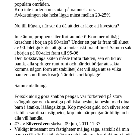
populära områden.
Köp inte i orter som slutar på namnet -fors.
Avkastningen ska helst ligga minst mellan 20-25%.
Nu till frågan, när ser du då att det är läge att investera?
Inte ännu, proppen sitter fortfarande i! Kommer ni ihåg
kraschen i början på 90-talet? Under ett par år fram till slutet
av 90-talet gick det att göra fantastiskt bra affärer! Samma sak
i början på 00-talet fram till 95-96.
Den bokstavliga skiten måste träffa fläkten, sen en tid av
panik, alla springer runt runt och när det börjar att sakta
komma någon form att stabilitet( det vill säga att se vilka
banker som finns kvar)då är det stort köpläge!
Sammanfattning:
Försök aldrig göra snabba pengar, var förberedd på stora
svängningar och konstiga politiska beslut, ta beslut med dina
barn i åtanke, lååångsiktigt. Köp mycket guld och silver som
stabiliserar dina fastigheter, köp inte när pengar är billigt och
alla vill handla.
#7
av
Silverräven
skrivet 09 jun, 2011 11:37
Väldigt intressant om fastigheter må jag säga, särskilt då min
pappa själv är fastighetsägare och tankarna har dykt upp i mitt