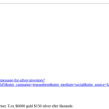
message-for-silver-investors?
4f2d5&utm_campaign=trueanthem&utm_medium=social&utm_source=f
iser. T.ex $6000 guld $150 silver eller liknande.