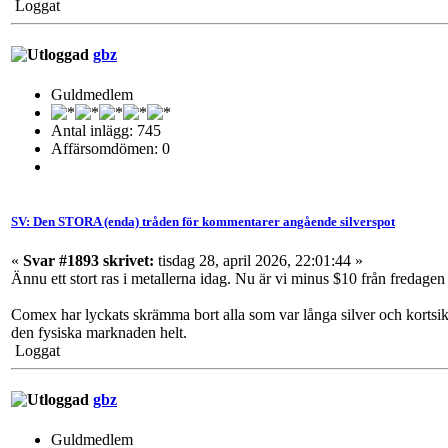
Loggat
gbz
Guldmedlem
Antal inlägg: 745
Affärsomdömen: 0
SV: Den STORA (enda) tråden för kommentarer angående silverspot
«
Svar #1893 skrivet:
tisdag 28, april 2026, 22:01:44 »
Ännu ett stort ras i metallerna idag. Nu är vi minus $10 från fredagen
Comex har lyckats skrämma bort alla som var långa silver och kortsikt
den fysiska marknaden helt.
Loggat
gbz
Guldmedlem