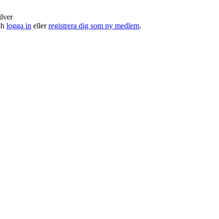
ilver
och
logga in
eller
registrera dig som ny medlem
.