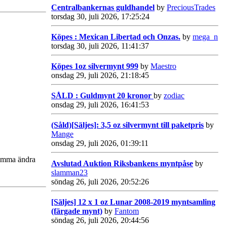
Centralbankernas guldhandel
by
PreciousTrades
torsdag 30, juli 2026, 17:25:24
Köpes : Mexican Libertad och Onzas.
by
mega_n
torsdag 30, juli 2026, 11:41:37
Köpes 1oz silvermynt 999
by
Maestro
onsdag 29, juli 2026, 21:18:45
SÅLD : Guldmynt 20 kronor
by
zodiac
onsdag 29, juli 2026, 16:41:53
(Såld)[Säljes]: 3,5 oz silvermynt till paketpris
by
Mange
onsdag 29, juli 2026, 01:39:11
 komma ändra
Avslutad Auktion Riksbankens myntpåse
by
slamman23
söndag 26, juli 2026, 20:52:26
[Säljes] 12 x 1 oz Lunar 2008-2019 myntsamling
(färgade mynt)
by
Fantom
söndag 26, juli 2026, 20:44:56