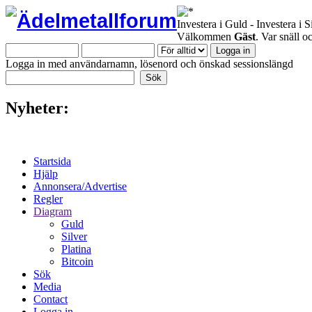
Investera i Guld - Investera i S
Välkommen
Gäst
. Var snäll 
Logga in med användarnamn, lösenord och önskad sessionslängd
Nyheter:
Startsida
Hjälp
Annonsera/Advertise
Regler
Diagram
Guld
Silver
Platina
Bitcoin
Sök
Media
Contact
Logga in