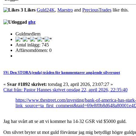
3 Likes
Guld24K
,
Maestro
and
PreciousTrades
like this.
gbz
Guldmedlem
Antal inlägg: 745
Affärsomdömen: 0
SV: Den STORA (enda) tråden för kommentarer angående silverspot
«
Svar #1892 skrivet:
torsdag 23, april 2026, 23:07:27 »
Citat från: Pastor Hannes skrivet onsdag 22, april 2026, 22:35:40
https://www.thestreet.com/investing/bank-of-america-has-stark-
link_source=ta_first_comment&taid=69e8f0b8d648a80001e
Jag har svårt att se att vi kommer ha 14-32 GSR vid $5000 guld.
Om silvret bryter ut mot guld förväntar jag mig betydligt högre guldpr