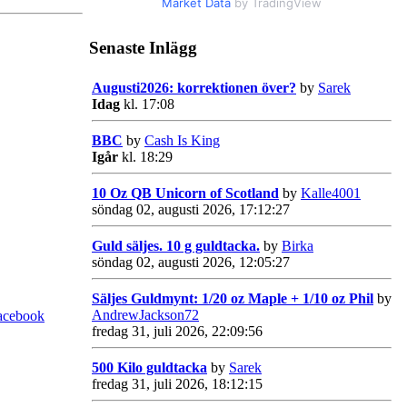
Market Data
by TradingView
Senaste Inlägg
Augusti2026: korrektionen över?
by
Sarek
Idag
kl. 17:08
BBC
by
Cash Is King
Igår
kl. 18:29
10 Oz QB Unicorn of Scotland
by
Kalle4001
söndag 02, augusti 2026, 17:12:27
Guld säljes. 10 g guldtacka.
by
Birka
söndag 02, augusti 2026, 12:05:27
Säljes Guldmynt: 1/20 oz Maple + 1/10 oz Phil
by
AndrewJackson72
acebook
fredag 31, juli 2026, 22:09:56
500 Kilo guldtacka
by
Sarek
fredag 31, juli 2026, 18:12:15