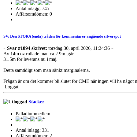
Antal inlägg: 745
Affärsomdömen: 0
SV: Den STORA (enda) tråden för kommentarer angående silverspot
«
Svar #1894 skrivet:
torsdag 30, april 2026, 11:24:36 »
Av 14m oz rullade man ca 2.9m igår.
31.5m för leverans nu i maj.
Detta samtidigt som man sänkt marginalerna.
Frågan är om det kommer bli slutet för CME när ingen vill ha något 
Loggat
Stacker
Palladiummedlem
Antal inlägg: 331
Affärsomdömen: 2