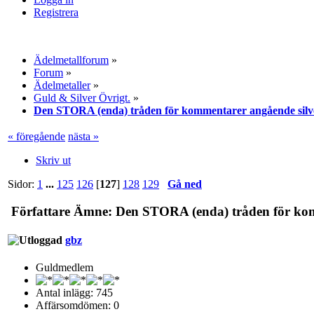
Registrera
Ädelmetallforum
»
Forum
»
Ädelmetaller
»
Guld & Silver Övrigt.
»
Den STORA (enda) tråden för kommentarer angående silv
« föregående
nästa »
Skriv ut
Sidor:
1
...
125
126
[
127
]
128
129
Gå ned
Författare
Ämne: Den STORA (enda) tråden för komm
gbz
Guldmedlem
Antal inlägg: 745
Affärsomdömen: 0