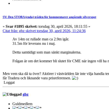
SV: Den STORA (enda) tråden för kommentarer angående silverspot
«
Svar #1895 skrivet:
torsdag 30, april 2026, 18:11:55 »
Citat från: gbz skrivet torsdag 30, april 2026, 11:24:36
Av 14m oz rullade man ca 2.9m igår.
31.5m för leverans nu i maj.
Detta samtidigt som man sänkt marginalerna.
Frågan är om det kommer bli slutet för CME när ingen vill ha 
Men vem ska då ta över? Aktörer i västvärlden lär inte vilja handla ter
får Tradera och liknande vara prisreferensen.
Loggat
gbz
Guldmedlem