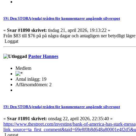
SV: Den STORA (enda) tråden för kommentarer angående silverspot
«
Svar #1890 skrivet:
tisdag 21, april 2026, 19:13:22 »
Från $83 till $76 på på några dagar och antagligen ner betydligt lägr
Loggat
Pastor Hannes
Medlem
Antal inlägg: 19
Affärsomdömen: 2
SV: Den STORA (enda) tråden för kommentarer angående silverspot
«
Svar #1891 skrivet:
onsdag 22, april 2026, 22:35:40 »
https://www.thestreet.com/investing/bank-of-america-has-stark-messag
link_source=ta_first_comment&taid=69e8f0b8d648a80001e4f2d5
Loggat