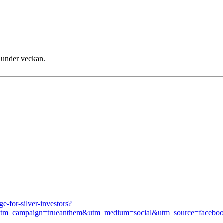
e under veckan.
e-for-silver-investors?
&utm_campaign=trueanthem&utm_medium=social&utm_source=facebo