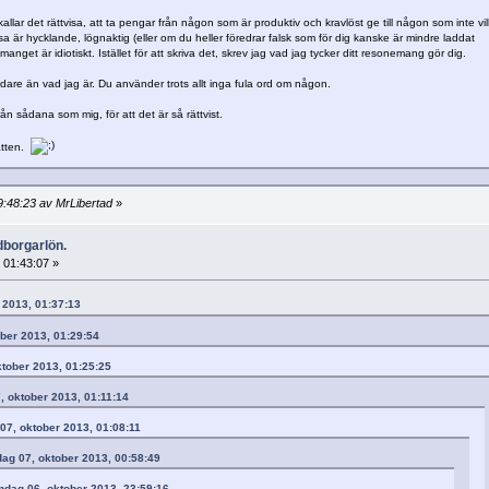
kallar det rättvisa, att ta pengar från någon som är produktiv och kravlöst ge till någon som inte vil
isa är hycklande, lögnaktig (eller om du heller föredrar falsk som för dig kanske är mindre laddat
anget är idiotiskt. Istället för att skriva det, skrev jag vad jag tycker ditt resonemang gör dig.
odare än vad jag är. Du använder trots allt inga fula ord om någon.
rån sådana som mig, för att det är så rättvist.
atten.
:48:23 av MrLibertad
»
dborgarlön.
 01:43:07 »
 2013, 01:37:13
ober 2013, 01:29:54
ktober 2013, 01:25:25
7, oktober 2013, 01:11:14
07, oktober 2013, 01:08:11
dag 07, oktober 2013, 00:58:49
öndag 06, oktober 2013, 23:59:16