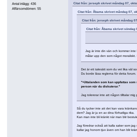
Citat från: jerseph skrivet måndag 07, okt
Antal inlägg: 436
Affärsomdömen: 55
Citat från: Åbama skrivet måndag 07, o
Citat från: jerseph skrivet måndag 0
Citat från: Åbama skrivet söndag 
Jag är inte din vän och kommer inte 
målar upp den som något moraliskt. 
Det är ett talesätt som du vet lika väl s
Du borde läsa reglerna för detta forum.
"•Uttalanden som kan uppfattas som st
person när du diskuterar."
Jag tolererar inte att någon tilltalar mig 
Så du tycker inte att det kan vara kränkand
dem? Jag är ju en av dina förhatliga rika.
Kan man inte bli kränkt när man blir bestul
Jag föredrar också att kalla saker som jag
kallar jag honom tjuv även om han blir krän