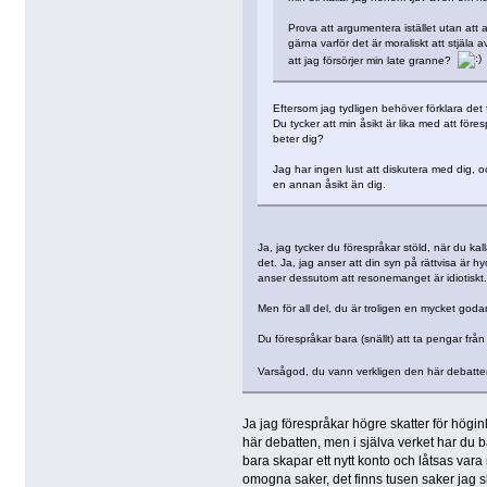
Prova att argumentera istället utan att 
gärna varför det är moraliskt att stjäla 
att jag försörjer min late granne?
Eftersom jag tydligen behöver förklara det f
Du tycker att min åsikt är lika med att föres
beter dig?
Jag har ingen lust att diskutera med dig, o
en annan åsikt än dig.
Ja, jag tycker du förespråkar stöld, när du kall
det. Ja, jag anser att din syn på rättvisa är hy
anser dessutom att resonemanget är idiotiskt. I
Men för all del, du är troligen en mycket goda
Du förespråkar bara (snällt) att ta pengar från
Varsågod, du vann verkligen den här debatt
Ja jag förespråkar högre skatter för högin
här debatten, men i själva verket har du b
bara skapar ett nytt konto och låtsas vara n
omogna saker, det finns tusen saker jag sku