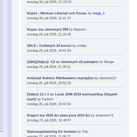
torsdag 30, juli 2026, 17:25:24
Köpes : Mexican Libertad och Onzas.
by
mega_n
torsdag 30, juli 2026, 11:41:37
Köpes 1oz silvermynt 999
by
Maestro
onsdag 29, juli 2026, 21:18:45
SÅLD : Guldmynt 20 kronor
by
zodiac
onsdag 29, juli 2026, 16:41:53
(Såld)[Säljes]: 3,5 oz silvermynt till paketpris
by
Mange
onsdag 29, juli 2026, 01:39:11
Avslutad Auktion Riksbankens myntpåse
by
slamman23
söndag 26, juli 2026, 20:52:26
[Säljes] 12 x 1 oz Lunar 2008-2019 myntsamling (färgade
mynt)
by
Fantom
söndag 26, juli 2026, 20:44:56
Dragon bar 2026 års plata pura 2010 års
by
dmannen74
torsdag 23, juli 2026, 16:48:57
Statusuppdatering för forumet
by
Tole
onsdag 22, juli 2026, 11:08:21