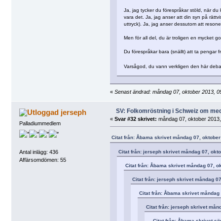
Ja, jag tycker du förespråkar stöld, när du 
vara det. Ja, jag anser att din syn på rättv
uttryck). Ja, jag anser dessutom att resonem
Men för all del, du är troligen en mycket g
Du förespråkar bara (snällt) att ta pengar f
Varsågod, du vann verkligen den här deb
«
Senast ändrad: måndag 07, oktober 2013, 09
SV: Folkomröstning i Schweiz om me
jerseph
«
Svar #32 skrivet:
måndag 07, oktober 2013,
Palladiummedlem
Citat från: Åbama skrivet måndag 07, oktober
Citat från: jerseph skrivet måndag 07, okt
Antal inlägg: 436
Affärsomdömen: 55
Citat från: Åbama skrivet måndag 07, o
Citat från: jerseph skrivet måndag 0
Citat från: Åbama skrivet måndag 
Citat från: jerseph skrivet mån
Citat från: Åbama skrivet s