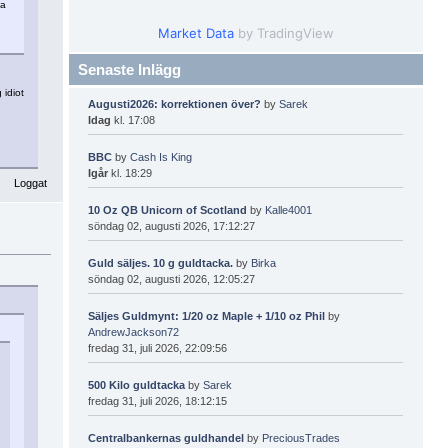
na
Market Data
by TradingView
Senaste Inlägg
 idiot
Augusti2026: korrektionen över?
by
Sarek
Idag
kl. 17:08
BBC
by
Cash Is King
Igår
kl. 18:29
Loggat
10 Oz QB Unicorn of Scotland
by
Kalle4001
söndag 02, augusti 2026, 17:12:27
Guld säljes. 10 g guldtacka.
by
Birka
söndag 02, augusti 2026, 12:05:27
Säljes Guldmynt: 1/20 oz Maple + 1/10 oz Phil
by
AndrewJackson72
fredag 31, juli 2026, 22:09:56
500 Kilo guldtacka
by
Sarek
fredag 31, juli 2026, 18:12:15
Centralbankernas guldhandel
by
PreciousTrades