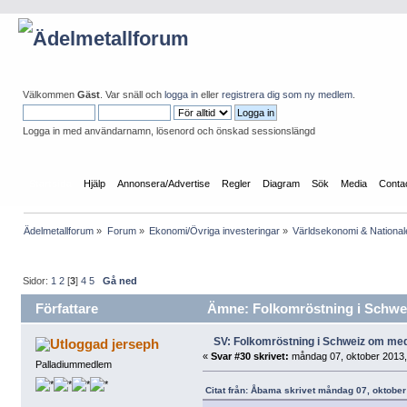
Välkommen
Gäst
. Var snäll och
logga in
eller
registrera dig som ny medlem
.
Logga in med användarnamn, lösenord och önskad sessionslängd
Startsida
Hjälp
Annonsera/Advertise
Regler
Diagram
Sök
Media
Conta
Ädelmetallforum
»
Forum
»
Ekonomi/Övriga investeringar
»
Världsekonomi & Nationa
Sidor:
1
2
[
3
]
4
5
Gå ned
Författare
Ämne: Folkomröstning i Schwei
SV: Folkomröstning i Schweiz om me
jerseph
«
Svar #30 skrivet:
måndag 07, oktober 2013,
Palladiummedlem
Citat från: Åbama skrivet måndag 07, oktober