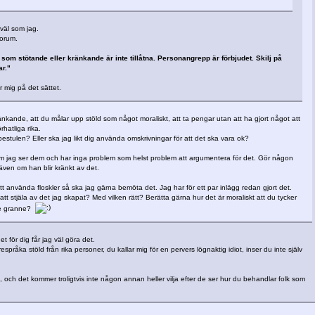
 väl som jag.
forum.
som stötande eller kränkande är inte tillåtna. Personangrepp är förbjudet. Skilj på
r."
ar mig på det sättet.
änkande, att du målar upp stöld som något moraliskt, att ta pengar utan att ha gjort något att
hatliga rika.
bestulen? Eller ska jag likt dig använda omskrivningar för att det ska vara ok?
som jag ser dem och har inga problem som helst problem att argumentera för det. Gör någon
v även om han blir kränkt av det.
tt använda floskler så ska jag gärna bemöta det. Jag har för ett par inlägg redan gjort det.
att stjäla av det jag skapat? Med vilken rätt? Berätta gärna hur det är moraliskt att du tycker
late granne?
t för dig får jag väl göra det.
respråka stöld från rika personer, du kallar mig för en pervers lögnaktig idiot, inser du inte själv
, och det kommer troligtvis inte någon annan heller vilja efter de ser hur du behandlar folk som