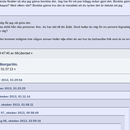
ända floskler så ska jag gärna bemöta det. Jag har för ett par inlägg redan gjort det. Berätta gär
 skapat? Med vilken rätt? Berätta gärna hur det är moraliskt att du tycker det är rättvist att jag
dig får jag väl göra det.
a stöld från rika personer, fine, du har rätt till din åsikt. Dock kallar du mig för en pervers lögnaktig
r dig?
det kommer troligtvis inte någon annan heller vilja efter de ser hur du behandlar folk som är av en
:47:45 av MrLibertad
»
dborgarlön.
 01:37:13 »
r 2013, 01:29:54
ber 2013, 01:25:25
oktober 2013, 01:11:14
 oktober 2013, 01:08:11
g 07, oktober 2013, 00:58:49
ag 06, oktober 2013, 23:59:16