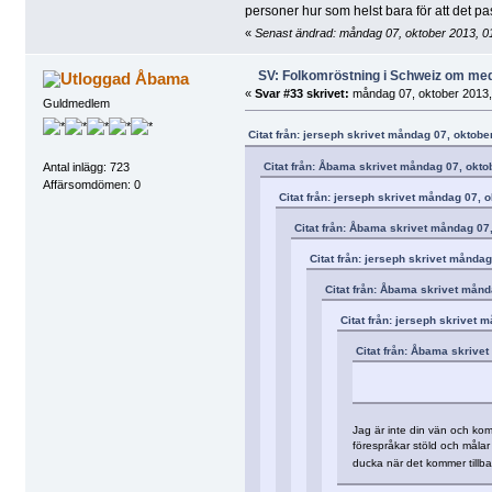
personer hur som helst bara för att det pa
«
Senast ändrad: måndag 07, oktober 2013, 01
SV: Folkomröstning i Schweiz om me
Åbama
«
Svar #33 skrivet:
måndag 07, oktober 2013,
Guldmedlem
Citat från: jerseph skrivet måndag 07, oktobe
Citat från: Åbama skrivet måndag 07, okto
Antal inlägg: 723
Affärsomdömen: 0
Citat från: jerseph skrivet måndag 07, 
Citat från: Åbama skrivet måndag 07
Citat från: jerseph skrivet måndag
Citat från: Åbama skrivet månd
Citat från: jerseph skrivet 
Citat från: Åbama skrivet
Jag är inte din vän och kom
förespråkar stöld och måla
ducka när det kommer tillb