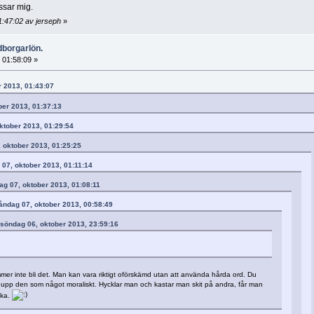
ssar mig.
:47:02 av jerseph
»
dborgarlön.
 01:58:09 »
r 2013, 01:43:07
ber 2013, 01:37:13
oktober 2013, 01:29:54
, oktober 2013, 01:25:25
 07, oktober 2013, 01:11:14
ag 07, oktober 2013, 01:08:11
måndag 07, oktober 2013, 00:58:49
 söndag 06, oktober 2013, 23:59:16
mer inte bli det. Man kan vara riktigt oförskämd utan att använda hårda ord. Du
r upp den som något moraliskt. Hycklar man och kastar man skit på andra, får man
aka.