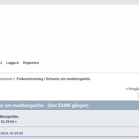
ct
Logga in
Registrera
lekonomi
»
Folkomröstning i Schweiz om medborgarlön.
« föreg
z om medborgarlön. (läst 53498 gånger)
dborgarlön.
 01:29:54 »
 2013, 01:25:25