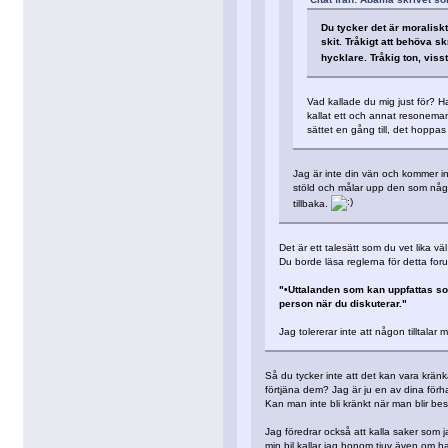
Du tycker det är moraliskt
skit. Tråkigt att behöva s
hycklare. Tråkig ton, vis
Vad kallade du mig just för? H
kallat ett och annat resonemang
sättet en gång till, det hoppas j
Jag är inte din vän och kommer in
stöld och målar upp den som någo
tillbaka.
Det är ett talesätt som du vet lika vä
Du borde läsa reglerna för detta for
"•Uttalanden som kan uppfattas som
person när du diskuterar."
Jag tolererar inte att någon tilltalar 
Så du tycker inte att det kan vara kränk
förtjäna dem? Jag är ju en av dina förhat
Kan man inte bli kränkt när man blir bes
Jag föredrar också att kalla saker som 
min bil kallar jag honom tjuv även om ha