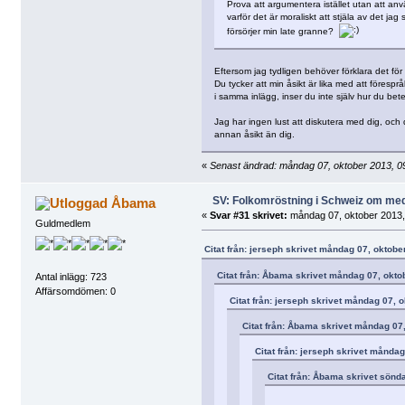
Prova att argumentera istället utan att anv
varför det är moraliskt att stjäla av det jag
försörjer min late granne?
Eftersom jag tydligen behöver förklara det för 
Du tycker att min åsikt är lika med att förespråk
i samma inlägg, inser du inte själv hur du bete
Jag har ingen lust att diskutera med dig, och 
annan åsikt än dig.
«
Senast ändrad: måndag 07, oktober 2013, 09
SV: Folkomröstning i Schweiz om me
Åbama
«
Svar #31 skrivet:
måndag 07, oktober 2013,
Guldmedlem
Citat från: jerseph skrivet måndag 07, oktobe
Citat från: Åbama skrivet måndag 07, okto
Antal inlägg: 723
Affärsomdömen: 0
Citat från: jerseph skrivet måndag 07, 
Citat från: Åbama skrivet måndag 07,
Citat från: jerseph skrivet månda
Citat från: Åbama skrivet sönd