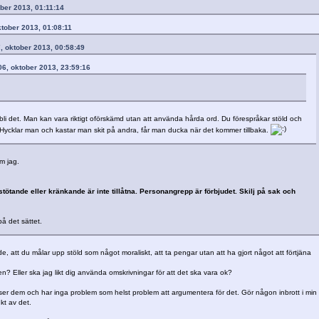
ober 2013, 01:11:14
ktober 2013, 01:08:11
7, oktober 2013, 00:58:49
06, oktober 2013, 23:59:16
bli det. Man kan vara riktigt oförskämd utan att använda hårda ord. Du förespråkar stöld och
Hycklar man och kastar man skit på andra, får man ducka när det kommer tillbaka.
om jag.
ötande eller kränkande är inte tillåtna. Personangrepp är förbjudet. Skilj på sak och
på det sättet.
e, att du målar upp stöld som något moraliskt, att ta pengar utan att ha gjort något att förtjäna
en? Eller ska jag likt dig använda omskrivningar för att det ska vara ok?
 ser dem och har inga problem som helst problem att argumentera för det. Gör någon inbrott i min 
kt av det.