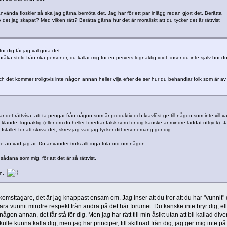
använda floskler så ska jag gärna bemöta det. Jag har för ett par inlägg redan gjort det. Berätta
av det jag skapat? Med vilken rätt? Berätta gärna hur det är moraliskt att du tycker det är rättvist
ör dig får jag väl göra det.
pråka stöld från rika personer, du kallar mig för en pervers lögnaktig idiot, inser du inte själv hur d
ch det kommer troligtvis inte någon annan heller vilja efter de ser hur du behandlar folk som är av
ar det rättvisa, att ta pengar från någon som är produktiv och kravlöst ge till någon som inte vill v
cklande, lögnaktig (eller om du heller föredrar falsk som för dig kanske är mindre laddat uttryck). J
stället för att skriva det, skrev jag vad jag tycker ditt resonemang gör dig.
re än vad jag är. Du använder trots allt inga fula ord om någon.
 sådana som mig, för att det är så rättvist.
en.
komsttagare, det är jag knappast ensam om. Jag inser att du tror att du har "vunnit"
ara vunnit mindre respekt från andra på det här forumet. Du kanske inte bryr dig, el
ågon annan, det får stå för dig. Men jag har rätt till min åsikt utan att bli kallad dive
lle kunna kalla dig, men jag har principer, till skillnad från dig, jag ger mig inte på