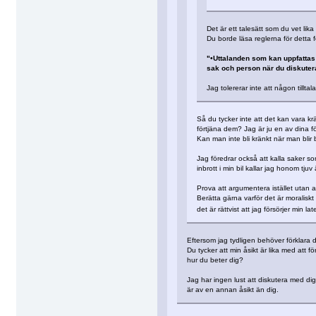
Det är ett talesätt som du vet lika
Du borde läsa reglerna för detta 
"•Uttalanden som kan uppfattas 
sak och person när du diskutera
Jag tolererar inte att någon tilltal
Så du tycker inte att det kan vara kr
förtjäna dem? Jag är ju en av dina för
Kan man inte bli kränkt när man blir 
Jag föredrar också att kalla saker 
inbrott i min bil kallar jag honom tju
Prova att argumentera istället utan a
Berätta gärna varför det är moraliskt 
det är rättvist att jag försörjer min 
Eftersom jag tydligen behöver förklara de
Du tycker att min åsikt är lika med att fö
hur du beter dig?
Jag har ingen lust att diskutera med dig
är av en annan åsikt än dig.