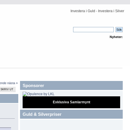
Investera i Guld - Investera i Silver
Nyheter:
ående
nästa »
Sponsorer
SKRIV UT
Exklusiva Samlarmynt
Guld & Silverpriser