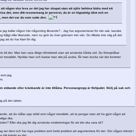
 att någon ska leva av det jag har skapat utan att själv behöva bidra med ett
kriva det, men ditt resonemang är perverst, du är en lögnaktig idiot och en
st, men det var du som satte den.
ar jag kallat någon här någonting liknande?.. Jag har argumenterat för min sak, kanske
 löjligt eller likanade, men nu gick du över gränsen min vän. Du tilltalar inte mig på det
ag att du har klart för dig.
te bli det. Man kan vara riktigt oförskämd utan att använda hårda ord. Du förespråkar
t moraliskt. Hycklar man och kastar man skit på andra, får man ducka när det kommer
l som jag.
um.
 stötande eller kränkande är inte tillåtna. Personangrepp är förbjudet. Skilj på sak och
mig på det sättet.
ande, att du målar upp stöld som något moraliskt, att ta pengar utan att ha gjort något att
liga rika.
tulen? Eller ska jag likt dig använda omskrivningar för att det ska vara ok?
jag ser dem och har inga problem som helst problem att argumentera för det. Gör någon inbrott i
n blir kränkt av det.