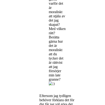
varför det
är
moraliskt
att stjäla av
det jag
skapat?
Med vilken
rätt?
Berätta
gärna hur
det är
moraliskt
att du
tycker det
är rättvist
att jag
försörjer
min late
granne?
Eftersom jag tydligen
behöver förklara det för
dig får jag väl göra det.