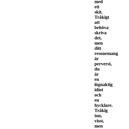
med
ett
skit.
Tråkigt
att
behöva
skriva
det,
men
ditt
resonemang
är
perverst,
du
är
en
lögnaktig
idiot
och
en
hycklare.
Tråkig
ton,
visst,
men