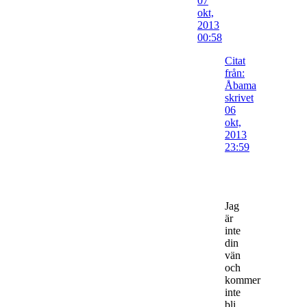
07
okt,
2013
00:58
Citat
från:
Åbama
skrivet
06
okt,
2013
23:59
Jag
är
inte
din
vän
och
kommer
inte
bli