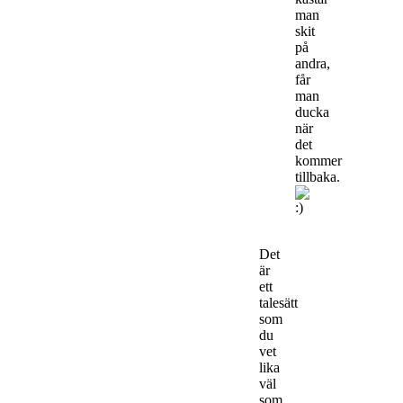
man
skit
på
andra,
får
man
ducka
när
det
kommer
tillbaka.
Det
är
ett
talesätt
som
du
vet
lika
väl
som