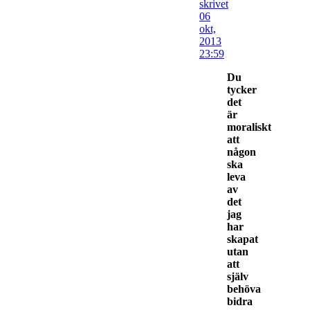
skrivet
06
okt,
2013
23:59
Du
tycker
det
är
moraliskt
att
någon
ska
leva
av
det
jag
har
skapat
utan
att
själv
behöva
bidra