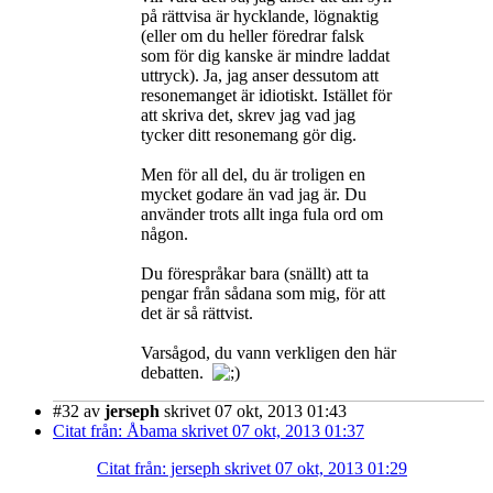
på rättvisa är hycklande, lögnaktig
(eller om du heller föredrar falsk
som för dig kanske är mindre laddat
uttryck). Ja, jag anser dessutom att
resonemanget är idiotiskt. Istället för
att skriva det, skrev jag vad jag
tycker ditt resonemang gör dig.
Men för all del, du är troligen en
mycket godare än vad jag är. Du
använder trots allt inga fula ord om
någon.
Du förespråkar bara (snällt) att ta
pengar från sådana som mig, för att
det är så rättvist.
Varsågod, du vann verkligen den här
debatten.
#32
av
jerseph
skrivet 07 okt, 2013 01:43
Citat från: Åbama skrivet 07 okt, 2013 01:37
Citat från: jerseph skrivet 07 okt, 2013 01:29