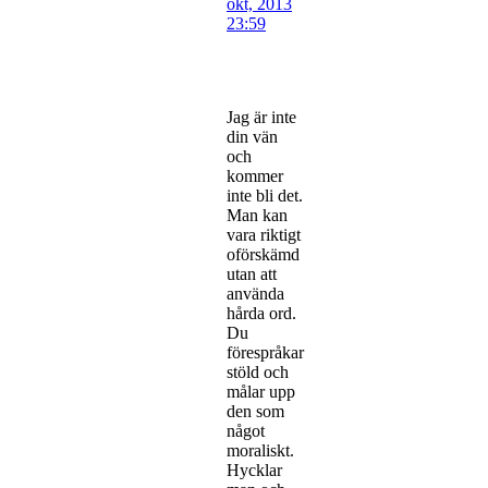
okt, 2013
23:59
Jag är inte
din vän
och
kommer
inte bli det.
Man kan
vara riktigt
oförskämd
utan att
använda
hårda ord.
Du
förespråkar
stöld och
målar upp
den som
något
moraliskt.
Hycklar