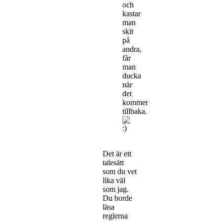
och
kastar
man
skit
på
andra,
får
man
ducka
när
det
kommer
tillbaka.
Det är ett
talesätt
som du vet
lika väl
som jag.
Du borde
läsa
reglerna