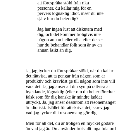
att förespråka stöld från rika
personer, du kallar mig för en
pervers lögnaktig idiot, inser du inte
själv hur du beter dig?
Jag har ingen lust att diskutera med
dig, och det kommer troligtvis inte
någon annan heller vilja efter de ser
hur du behandlar folk som är av en
annan åsikt än dig.
Ja, jag tycker du förespråkar stöld, när du kallar
det rättvisa, att ta pengar från någon som är
produktiv och kravlöst ge till någon som inte vill
vara det. Ja, jag anser att din syn på rättvisa är
hycklande, lögnaktig (eller om du heller föredrar
falsk som för dig kanske är mindre laddat
uttryck). Ja, jag anser dessutom att resonemanget
är idiotiskt. Istället för att skriva det, skrev jag
vad jag tycker ditt resonemang gör dig.
Men för all del, du är troligen en mycket godare
än vad jag är. Du använder trots allt inga fula ord