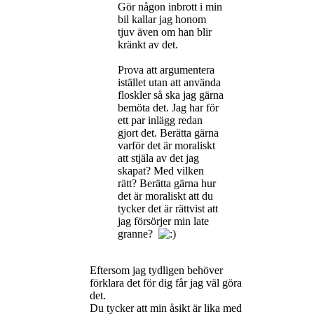
Gör någon inbrott i min
bil kallar jag honom
tjuv även om han blir
kränkt av det.
Prova att argumentera
istället utan att använda
floskler så ska jag gärna
bemöta det. Jag har för
ett par inlägg redan
gjort det. Berätta gärna
varför det är moraliskt
att stjäla av det jag
skapat? Med vilken
rätt? Berätta gärna hur
det är moraliskt att du
tycker det är rättvist att
jag försörjer min late
granne?
Eftersom jag tydligen behöver
förklara det för dig får jag väl göra
det.
Du tycker att min åsikt är lika med