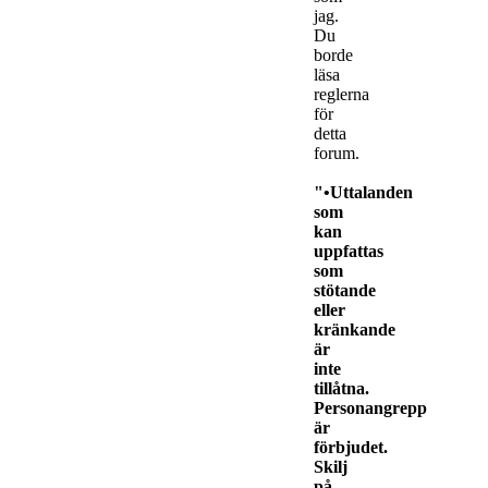
jag.
Du
borde
läsa
reglerna
för
detta
forum.
"•Uttalanden
som
kan
uppfattas
som
stötande
eller
kränkande
är
inte
tillåtna.
Personangrepp
är
förbjudet.
Skilj
på