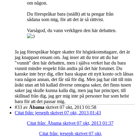
om någon.
Du förespråkar bara (snällt) att ta pengar från
sådana som mig, för att det är så rättvist.
Varsågod, du vann verkligen den här debatten.
Ja jag förespråkar högre skatter för höginkomsttagare, det är
jag knappast ensam om. Jag inser att du tror att du har
"vunnit" den här debatten, men i själva verket har du bara
vunnit mindre respekt från andra på det här forumet. Du
kanske inte bryr dig, eller bara skapar ett nytt konto och låtsas
vara någon annan, det får stå för dig. Men jag har rätt till min
åsikt utan att bli kallad diverse omogna saker, det finns tusen
saker jag skulle kunna kalla dig, men jag har principer, till
skillnad från dig, jag ger mig inte på personer hur som helst
bara för att det passar mig.
#33
av
Åbama
skrivet 07 okt, 2013 01:58
Citat från: jerseph skrivet 07 okt, 2013 01:43
Citat från: Åbama skrivet 07 okt, 2013 01:37
Citat från: jerseph skrivet 07 okt,