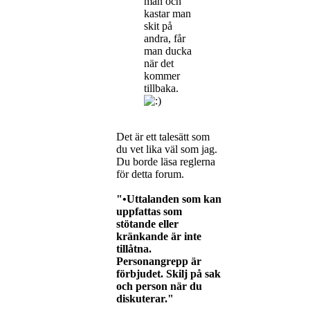
man och
kastar man
skit på
andra, får
man ducka
när det
kommer
tillbaka.
Det är ett talesätt som
du vet lika väl som jag.
Du borde läsa reglerna
för detta forum.
"•Uttalanden som kan
uppfattas som
stötande eller
kränkande är inte
tillåtna.
Personangrepp är
förbjudet. Skilj på sak
och person när du
diskuterar."