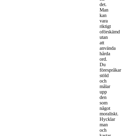
det.
Man
kan
vara
riktigt
oförskämd
utan
att
använda
hårda
ord.
Du
förespråkar
stöld
och
målar
upp
den
som
något
moraliskt.
Hycklar
man
och
kastar