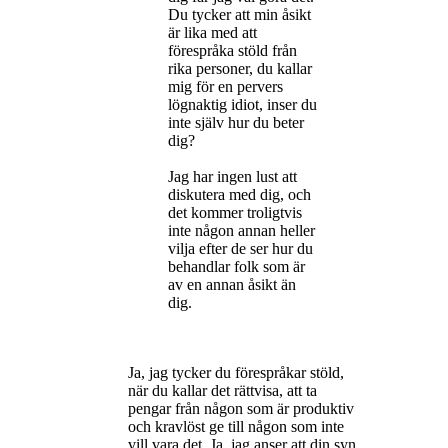
Du tycker att min åsikt
är lika med att
förespråka stöld från
rika personer, du kallar
mig för en pervers
lögnaktig idiot, inser du
inte själv hur du beter
dig?
Jag har ingen lust att
diskutera med dig, och
det kommer troligtvis
inte någon annan heller
vilja efter de ser hur du
behandlar folk som är
av en annan åsikt än
dig.
Ja, jag tycker du förespråkar stöld,
när du kallar det rättvisa, att ta
pengar från någon som är produktiv
och kravlöst ge till någon som inte
vill vara det. Ja, jag anser att din syn