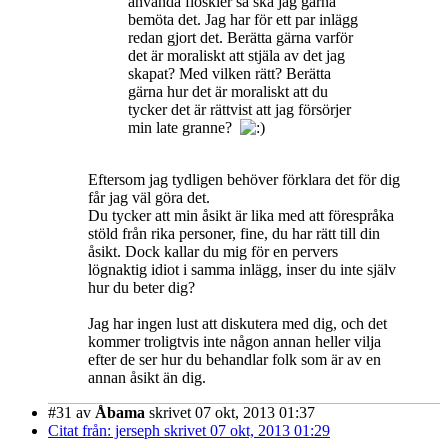
använda floskler så ska jag gärna
bemöta det. Jag har för ett par inlägg
redan gjort det. Berätta gärna varför
det är moraliskt att stjäla av det jag
skapat? Med vilken rätt? Berätta
gärna hur det är moraliskt att du
tycker det är rättvist att jag försörjer
min late granne?
Eftersom jag tydligen behöver förklara det för dig
får jag väl göra det.
Du tycker att min åsikt är lika med att förespråka
stöld från rika personer, fine, du har rätt till din
åsikt. Dock kallar du mig för en pervers
lögnaktig idiot i samma inlägg, inser du inte själv
hur du beter dig?
Jag har ingen lust att diskutera med dig, och det
kommer troligtvis inte någon annan heller vilja
efter de ser hur du behandlar folk som är av en
annan åsikt än dig.
#31
av
Åbama
skrivet 07 okt, 2013 01:37
Citat från: jerseph skrivet 07 okt, 2013 01:29