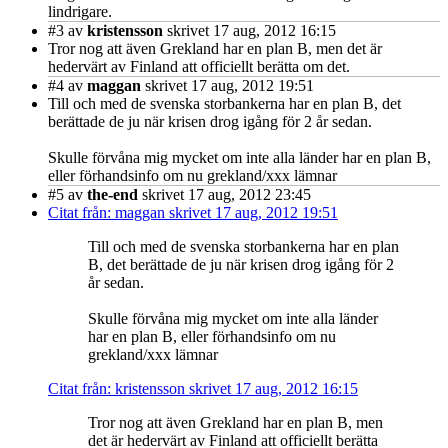
lindrigare.
#3
av
kristensson
skrivet 17 aug, 2012 16:15
Tror nog att även Grekland har en plan B, men det är
hedervärt av Finland att officiellt berätta om det.
#4
av
maggan
skrivet 17 aug, 2012 19:51
Till och med de svenska storbankerna har en plan B, det
berättade de ju när krisen drog igång för 2 år sedan.
Skulle förvåna mig mycket om inte alla länder har en plan B,
eller förhandsinfo om nu grekland/xxx lämnar
#5
av
the-end
skrivet 17 aug, 2012 23:45
Citat från: maggan skrivet 17 aug, 2012 19:51
Till och med de svenska storbankerna har en plan
B, det berättade de ju när krisen drog igång för 2
år sedan.
Skulle förvåna mig mycket om inte alla länder
har en plan B, eller förhandsinfo om nu
grekland/xxx lämnar
Citat från: kristensson skrivet 17 aug, 2012 16:15
Tror nog att även Grekland har en plan B, men
det är hedervärt av Finland att officiellt berätta