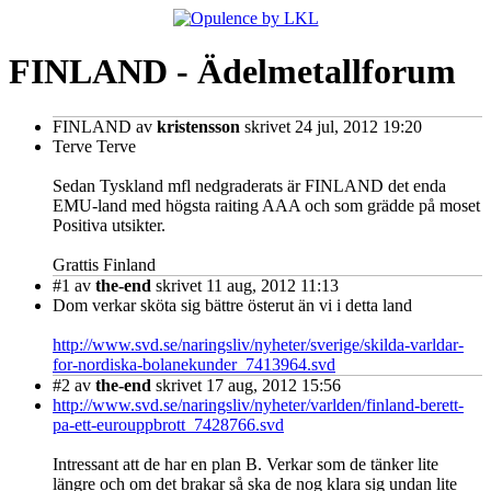
FINLAND - Ädelmetallforum
FINLAND
av
kristensson
skrivet 24 jul, 2012 19:20
Terve Terve
Sedan Tyskland mfl nedgraderats är FINLAND det enda
EMU-land med högsta raiting AAA och som grädde på moset
Positiva utsikter.
Grattis Finland
#1
av
the-end
skrivet 11 aug, 2012 11:13
Dom verkar sköta sig bättre österut än vi i detta land
http://www.svd.se/naringsliv/nyheter/sverige/skilda-varldar-
for-nordiska-bolanekunder_7413964.svd
#2
av
the-end
skrivet 17 aug, 2012 15:56
http://www.svd.se/naringsliv/nyheter/varlden/finland-berett-
pa-ett-eurouppbrott_7428766.svd
Intressant att de har en plan B. Verkar som de tänker lite
längre och om det brakar så ska de nog klara sig undan lite