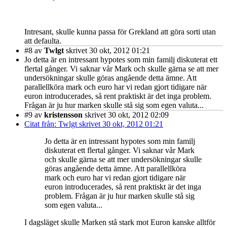
Intresant, skulle kunna passa för Grekland att göra sorti utan
att defaulta.
#8
av
Twlgt
skrivet 30 okt, 2012 01:21
Jo detta är en intressant hypotes som min familj diskuterat ett
flertal gånger. Vi saknar vår Mark och skulle gärna se att mer
undersökningar skulle göras angående detta ämne. Att
parallellköra mark och euro har vi redan gjort tidigare när
euron introducerades, så rent praktiskt är det inga problem.
Frågan är ju hur marken skulle stå sig som egen valuta...
#9
av
kristensson
skrivet 30 okt, 2012 02:09
Citat från: Twlgt skrivet 30 okt, 2012 01:21
Jo detta är en intressant hypotes som min familj
diskuterat ett flertal gånger. Vi saknar vår Mark
och skulle gärna se att mer undersökningar skulle
göras angående detta ämne. Att parallellköra
mark och euro har vi redan gjort tidigare när
euron introducerades, så rent praktiskt är det inga
problem. Frågan är ju hur marken skulle stå sig
som egen valuta...
I dagsläget skulle Marken stå stark mot Euron kanske alltför