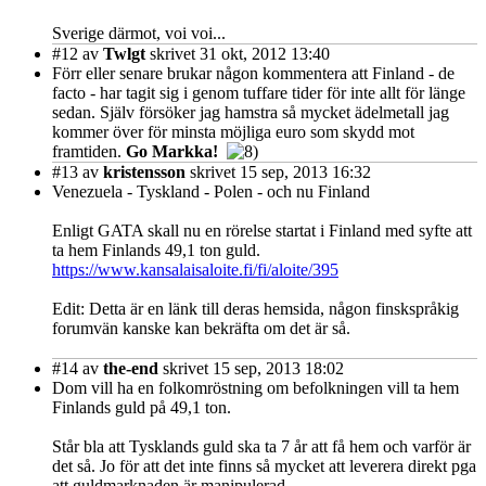
Sverige därmot, voi voi...
#12
av
Twlgt
skrivet 31 okt, 2012 13:40
Förr eller senare brukar någon kommentera att Finland - de
facto - har tagit sig i genom tuffare tider för inte allt för länge
sedan. Själv försöker jag hamstra så mycket ädelmetall jag
kommer över för minsta möjliga euro som skydd mot
framtiden.
Go Markka!
#13
av
kristensson
skrivet 15 sep, 2013 16:32
Venezuela - Tyskland - Polen - och nu Finland
Enligt GATA skall nu en rörelse startat i Finland med syfte att
ta hem Finlands 49,1 ton guld.
https://www.kansalaisaloite.fi/fi/aloite/395
Edit: Detta är en länk till deras hemsida, någon finskspråkig
forumvän kanske kan bekräfta om det är så.
#14
av
the-end
skrivet 15 sep, 2013 18:02
Dom vill ha en folkomröstning om befolkningen vill ta hem
Finlands guld på 49,1 ton.
Står bla att Tysklands guld ska ta 7 år att få hem och varför är
det så. Jo för att det inte finns så mycket att leverera direkt pga
att guldmarknaden är manipulerad.