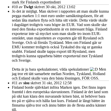
stark för Finlands exportindistri
#10
av
Twlgt
skrivet 30 okt, 2012 13:02
Jo det är möjligt. Man skriver i rapporten att man skulle kunna
pegga marken 1:1 mot euro under samåkningsfasen, för att
sedan låta marken flyta och hitta sitt värde. Detta värde skulle
i dagsläget troligtvis vara högre än EUR. Vad som skulle ske
med den finska exportindustrin är en intressant fråga. Finland
exporterar inte så mycket som man skulle tro inom EUR-
området, utan majoriteten av exporten går till Ryssland och
Sverige. Och så förstås Tyskland. Men om Finland går ur
EMU kommer troligtvis också Tyskalnd dra sig ur ganska
snabbt. Finland skulle tappa export till Ryssland, men
troligtvis kunna upparbeta bättre exportavtal mot Tyskland
och Sverige.
Detta är ju bara spekulationer, vilda spekulationer
Men
jag tror ett tätt samarbete mellan Norden, Tyskland, Holland
och Estland skulle vara den bästa lösningen, FÖR OSS.
#11
av
sisu
skrivet 31 okt, 2012 12:58
Finland borde självklart införa Marken igen. Det finns ingen
framtid i den europeiska slavunionen. Finland är det land som
på sikt kan klara den nuvarande krisen bäst, ni behöver bara
tro på er själva och hålla fast kurs. Finland är långt bättre än
finnarna själva tror och ännu bättre än de flesta andra känner
till.