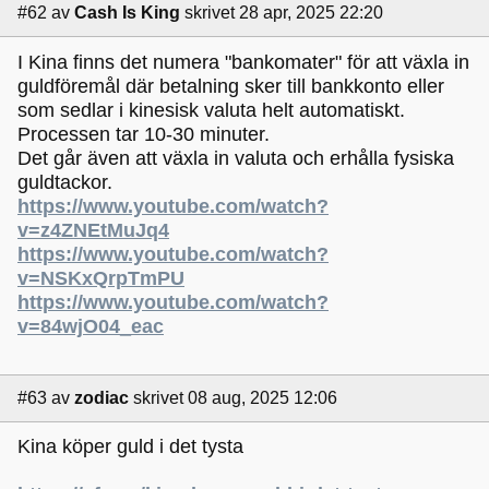
#62
av
Cash Is King
skrivet 28 apr, 2025 22:20
I Kina finns det numera "bankomater" för att växla in
guldföremål där betalning sker till bankkonto eller
som sedlar i kinesisk valuta helt automatiskt.
Processen tar 10-30 minuter.
Det går även att växla in valuta och erhålla fysiska
guldtackor.
https://www.youtube.com/watch?
v=z4ZNEtMuJq4
https://www.youtube.com/watch?
v=NSKxQrpTmPU
https://www.youtube.com/watch?
v=84wjO04_eac
#63
av
zodiac
skrivet 08 aug, 2025 12:06
Kina köper guld i det tysta