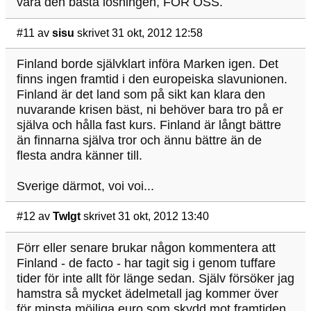
vara den bästa lösningen, FÖR OSS.
#11
av
sisu
skrivet 31 okt, 2012 12:58
Finland borde självklart införa Marken igen. Det
finns ingen framtid i den europeiska slavunionen.
Finland är det land som på sikt kan klara den
nuvarande krisen bäst, ni behöver bara tro på er
själva och hålla fast kurs. Finland är långt bättre
än finnarna själva tror och ännu bättre än de
flesta andra känner till.
Sverige därmot, voi voi...
#12
av
Twlgt
skrivet 31 okt, 2012 13:40
Förr eller senare brukar någon kommentera att
Finland - de facto - har tagit sig i genom tuffare
tider för inte allt för länge sedan. Själv försöker jag
hamstra så mycket ädelmetall jag kommer över
för minsta möjliga euro som skydd mot framtiden.