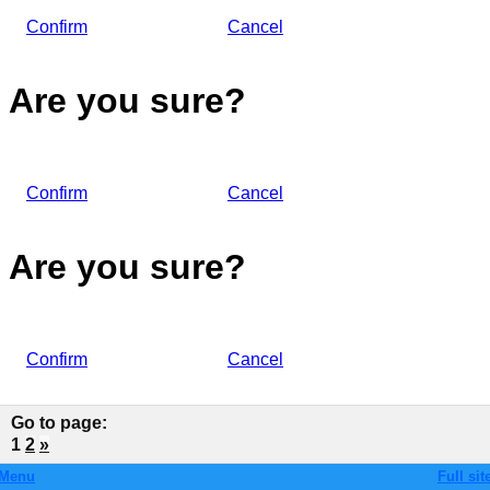
Confirm
Cancel
Are you sure?
Confirm
Cancel
Are you sure?
Confirm
Cancel
Go to page
:
1
2
»
Menu
Full sit