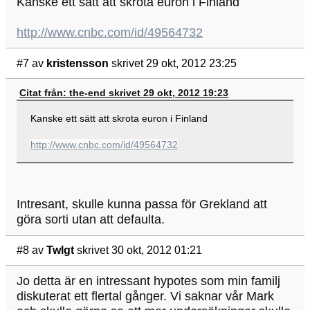
Kanske ett sätt att skrota euron i Finland
http://www.cnbc.com/id/49564732
#7
av
kristensson
skrivet 29 okt, 2012 23:25
Citat från: the-end skrivet 29 okt, 2012 19:23
Kanske ett sätt att skrota euron i Finland
http://www.cnbc.com/id/49564732
Intresant, skulle kunna passa för Grekland att
göra sorti utan att defaulta.
#8
av
Twlgt
skrivet 30 okt, 2012 01:21
Jo detta är en intressant hypotes som min familj
diskuterat ett flertal gånger. Vi saknar vår Mark