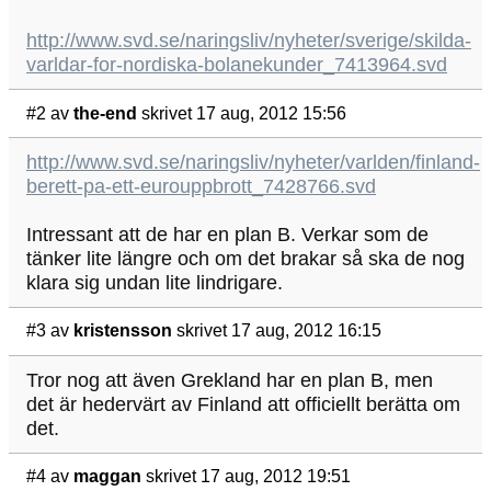
http://www.svd.se/naringsliv/nyheter/sverige/skilda-
varldar-for-nordiska-bolanekunder_7413964.svd
#2
av
the-end
skrivet 17 aug, 2012 15:56
http://www.svd.se/naringsliv/nyheter/varlden/finland-
berett-pa-ett-eurouppbrott_7428766.svd
Intressant att de har en plan B. Verkar som de
tänker lite längre och om det brakar så ska de nog
klara sig undan lite lindrigare.
#3
av
kristensson
skrivet 17 aug, 2012 16:15
Tror nog att även Grekland har en plan B, men
det är hedervärt av Finland att officiellt berätta om
det.
#4
av
maggan
skrivet 17 aug, 2012 19:51