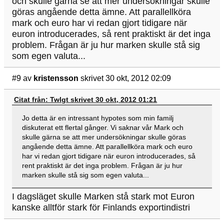
och skulle gärna se att mer undersökningar skulle
göras angående detta ämne. Att parallellköra
mark och euro har vi redan gjort tidigare när
euron introducerades, så rent praktiskt är det inga
problem. Frågan är ju hur marken skulle stå sig
som egen valuta...
#9
av
kristensson
skrivet 30 okt, 2012 02:09
Citat från: Twlgt skrivet 30 okt, 2012 01:21
Jo detta är en intressant hypotes som min familj
diskuterat ett flertal gånger. Vi saknar vår Mark och
skulle gärna se att mer undersökningar skulle göras
angående detta ämne. Att parallellköra mark och euro
har vi redan gjort tidigare när euron introducerades, så
rent praktiskt är det inga problem. Frågan är ju hur
marken skulle stå sig som egen valuta...
I dagsläget skulle Marken stå stark mot Euron
kanske alltför stark för Finlands exportindistri