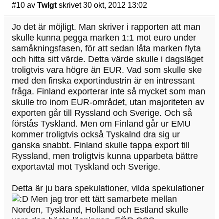
#10
av
Twlgt
skrivet 30 okt, 2012 13:02
Jo det är möjligt. Man skriver i rapporten att man
skulle kunna pegga marken 1:1 mot euro under
samåkningsfasen, för att sedan låta marken flyta
och hitta sitt värde. Detta värde skulle i dagsläget
troligtvis vara högre än EUR. Vad som skulle ske
med den finska exportindustrin är en intressant
fråga. Finland exporterar inte så mycket som man
skulle tro inom EUR-området, utan majoriteten av
exporten går till Ryssland och Sverige. Och så
förstås Tyskland. Men om Finland går ur EMU
kommer troligtvis också Tyskalnd dra sig ur
ganska snabbt. Finland skulle tappa export till
Ryssland, men troligtvis kunna upparbeta bättre
exportavtal mot Tyskland och Sverige.
Detta är ju bara spekulationer, vilda spekulationer
Men jag tror ett tätt samarbete mellan
Norden, Tyskland, Holland och Estland skulle