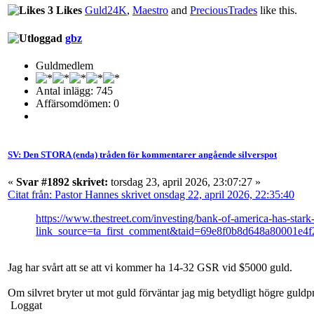
3 Likes
Guld24K
,
Maestro
and
PreciousTrades
like this.
gbz
Guldmedlem
Antal inlägg: 745
Affärsomdömen: 0
SV: Den STORA (enda) tråden för kommentarer angående silverspot
«
Svar #1892 skrivet:
torsdag 23, april 2026, 23:07:27 »
Citat från: Pastor Hannes skrivet onsdag 22, april 2026, 22:35:40
https://www.thestreet.com/investing/bank-of-america-has-stark-
link_source=ta_first_comment&taid=69e8f0b8d648a80001e
Jag har svårt att se att vi kommer ha 14-32 GSR vid $5000 guld.
Om silvret bryter ut mot guld förväntar jag mig betydligt högre guldpr
Loggat