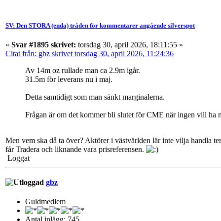
SV: Den STORA (enda) tråden för kommentarer angående silverspot
«
Svar #1895 skrivet:
torsdag 30, april 2026, 18:11:55 »
Citat från: gbz skrivet torsdag 30, april 2026, 11:24:36
Av 14m oz rullade man ca 2.9m igår.
31.5m för leverans nu i maj.
Detta samtidigt som man sänkt marginalerna.
Frågan är om det kommer bli slutet för CME när ingen vill ha 
Men vem ska då ta över? Aktörer i västvärlden lär inte vilja handla ter
får Tradera och liknande vara prisreferensen.
Loggat
gbz
Guldmedlem
Antal inlägg: 745