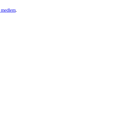
ny medlem
.