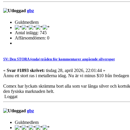
gbz
Guldmedlem
Antal inlägg: 745
Affärsomdömen: 0
SV: Den STORA (enda) tråden för kommentarer angående silverspot
«
Svar #1893 skrivet:
tisdag 28, april 2026, 22:01:44 »
Ännu ett stort ras i metallerna idag. Nu är vi minus $10 från fredagen
Comex har lyckats skrämma bort alla som var långa silver och kortsikt
den fysiska marknaden helt.
Loggat
gbz
Guldmedlem