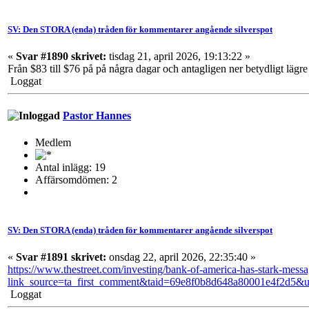
SV: Den STORA (enda) tråden för kommentarer angående silverspot
«
Svar #1890 skrivet:
tisdag 21, april 2026, 19:13:22 »
Från $83 till $76 på på några dagar och antagligen ner betydligt lägr
Loggat
Pastor Hannes
Medlem
Antal inlägg: 19
Affärsomdömen: 2
SV: Den STORA (enda) tråden för kommentarer angående silverspot
«
Svar #1891 skrivet:
onsdag 22, april 2026, 22:35:40 »
https://www.thestreet.com/investing/bank-of-america-has-stark-messag
link_source=ta_first_comment&taid=69e8f0b8d648a80001e4f2d5
Loggat