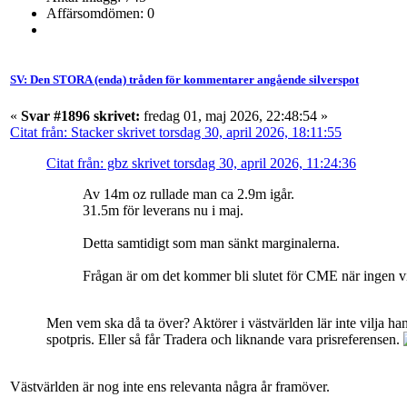
Affärsomdömen: 0
SV: Den STORA (enda) tråden för kommentarer angående silverspot
«
Svar #1896 skrivet:
fredag 01, maj 2026, 22:48:54 »
Citat från: Stacker skrivet torsdag 30, april 2026, 18:11:55
Citat från: gbz skrivet torsdag 30, april 2026, 11:24:36
Av 14m oz rullade man ca 2.9m igår.
31.5m för leverans nu i maj.
Detta samtidigt som man sänkt marginalerna.
Frågan är om det kommer bli slutet för CME när ingen vi
Men vem ska då ta över? Aktörer i västvärlden lär inte vilja ha
spotpris. Eller så får Tradera och liknande vara prisreferensen.
Västvärlden är nog inte ens relevanta några år framöver.