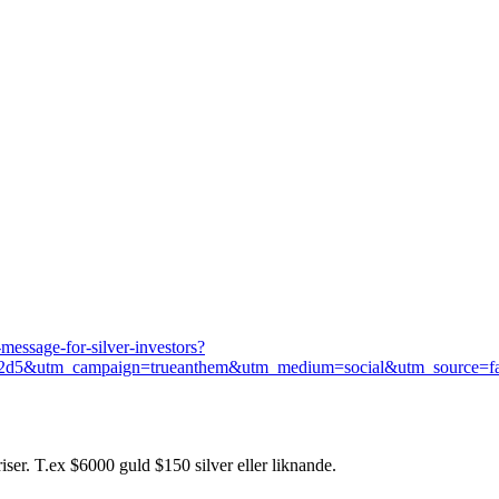
message-for-silver-investors?
4f2d5&utm_campaign=trueanthem&utm_medium=social&utm_source=f
iser. T.ex $6000 guld $150 silver eller liknande.