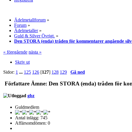
Ädelmetallforum
»
Forum
»
Ädelmetaller
»
Guld & Silver Övrigt.
»
Den STORA (enda) tråden för kommentarer angående silv
« föregående
nästa »
Skriv ut
Sidor:
1
...
125
126
[
127
]
128
129
Gå ned
Författare
Ämne: Den STORA (enda) tråden för komm
gbz
Guldmedlem
Antal inlägg: 745
Affärsomdömen: 0