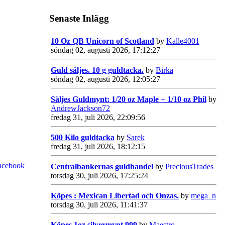
Senaste Inlägg
10 Oz QB Unicorn of Scotland
by
Kalle4001
söndag 02, augusti 2026, 17:12:27
Guld säljes. 10 g guldtacka.
by
Birka
söndag 02, augusti 2026, 12:05:27
Säljes Guldmynt: 1/20 oz Maple + 1/10 oz Phil
by
AndrewJackson72
fredag 31, juli 2026, 22:09:56
500 Kilo guldtacka
by
Sarek
fredag 31, juli 2026, 18:12:15
acebook
Centralbankernas guldhandel
by
PreciousTrades
torsdag 30, juli 2026, 17:25:24
Köpes : Mexican Libertad och Onzas.
by
mega_n
torsdag 30, juli 2026, 11:41:37
Köpes 1oz silvermynt 999
by
Maestro