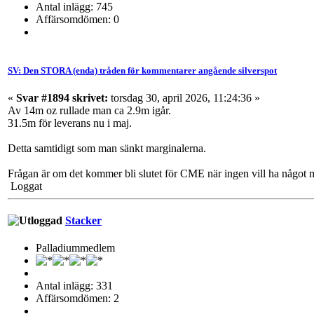
Antal inlägg: 745
Affärsomdömen: 0
SV: Den STORA (enda) tråden för kommentarer angående silverspot
«
Svar #1894 skrivet:
torsdag 30, april 2026, 11:24:36 »
Av 14m oz rullade man ca 2.9m igår.
31.5m för leverans nu i maj.
Detta samtidigt som man sänkt marginalerna.
Frågan är om det kommer bli slutet för CME när ingen vill ha något 
Loggat
Stacker
Palladiummedlem
Antal inlägg: 331
Affärsomdömen: 2