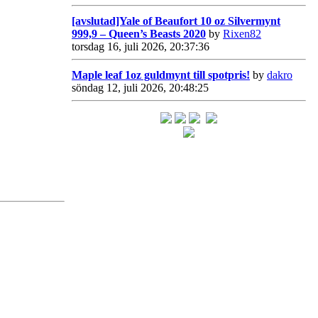
[avslutad]Yale of Beaufort 10 oz Silvermynt
999,9 – Queen’s Beasts 2020
by
Rixen82
torsdag 16, juli 2026, 20:37:36
Maple leaf 1oz guldmynt till spotpris!
by
dakro
söndag 12, juli 2026, 20:48:25