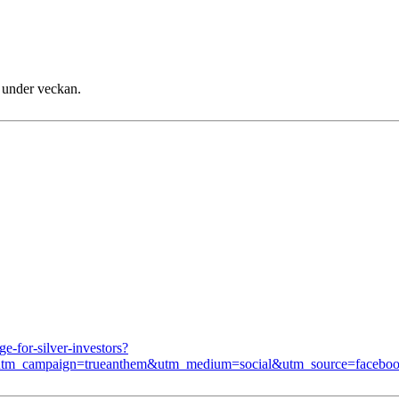
e under veckan.
e-for-silver-investors?
&utm_campaign=trueanthem&utm_medium=social&utm_source=facebo