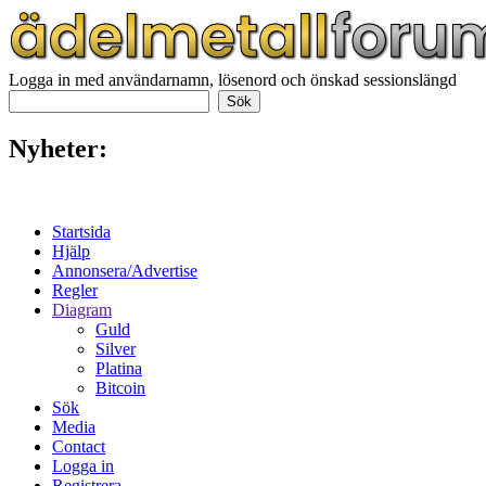
Logga in med användarnamn, lösenord och önskad sessionslängd
Nyheter:
Startsida
Hjälp
Annonsera/Advertise
Regler
Diagram
Guld
Silver
Platina
Bitcoin
Sök
Media
Contact
Logga in
Registrera