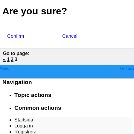
Are you sure?
Confirm
Cancel
Go to page
:
«
1
2
3
Menu
Full sit
Navigation
Topic actions
Common actions
Startsida
Logga in
Registrera