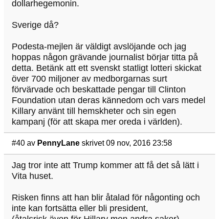
dollarhegemonin.
Sverige då?
Podesta-mejlen är väldigt avslöjande och jag
hoppas någon grävande journalist börjar titta på
detta. Betänk att ett svenskt statligt lotteri skickat
över 700 miljoner av medborgarnas surt
förvärvade och beskattade pengar till Clinton
Foundation utan deras kännedom och vars medel
Killary använt till hemskheter och sin egen
kampanj (för att skapa mer oreda i världen).
#40
av
PennyLane
skrivet 09 nov, 2016 23:58
Jag tror inte att Trump kommer att få det så lätt i
Vita huset.
Risken finns att han blir åtalad för någonting och
inte kan fortsätta eller bli president,
(åtalsrisk även för Hillary men andra saker).