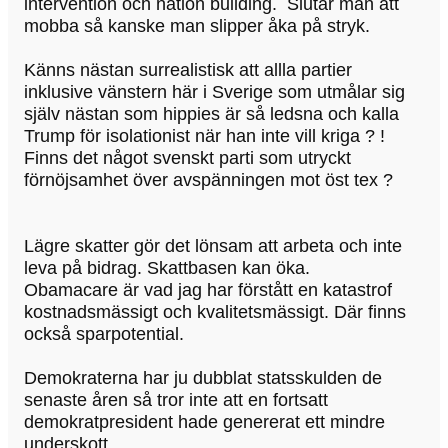
intervention och nation building. Slutar man att
mobba så kanske man slipper åka på stryk.
Känns nästan surrealistisk att allla partier
inklusive vänstern här i Sverige som utmålar sig
själv nästan som hippies är så ledsna och kalla
Trump för isolationist när han inte vill kriga ? !
Finns det något svenskt parti som utryckt
förnöjsamhet över avspänningen mot öst tex ?
Lägre skatter gör det lönsam att arbeta och inte
leva på bidrag. Skattbasen kan öka.
Obamacare är vad jag har förstått en katastrof
kostnadsmässigt och kvalitetsmässigt. Där finns
också sparpotential.
Demokraterna har ju dubblat statsskulden de
senaste åren så tror inte att en fortsatt
demokratpresident hade genererat ett mindre
underskott.