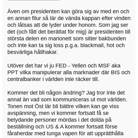
Även om presidenten kan göra sig av med en och
en annan filur så lär de vända kappan efter vinden
och låtsas att de lyder under honom. Som jag ser
det (och fått det berättat för mig) är presidenten till
största delen en marionett som sitter bakbunden
och inte kan ta sig loss p.g.a. blackmail, hot och
besvärliga hållhakar.
Utöver det har vi ju FED - Yellen och MSF aka
PPT vilka manipulerar alla marknader där BIS och
centralbanker i världen inte räcker till.
Kommer det bli någon ändring? Jag tror inte det
annat än vad som kommuniceras ut mot världen.
Tonen mot Öst lär bli bättre vilken kan ge viss
avspänning, men vi kommer fortsatt få se
betydande personer mördas i det dolda på
beställning och US & A kommer fortsatt förse
fåraherdar med tunga vapen för att upprätthålla