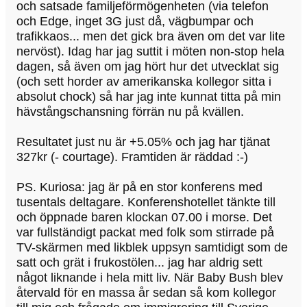
och satsade familjeförmögenheten (via telefon
och Edge, inget 3G just då, vägbumpar och
trafikkaos... men det gick bra även om det var lite
nervöst). Idag har jag suttit i möten non-stop hela
dagen, så även om jag hört hur det utvecklat sig
(och sett horder av amerikanska kollegor sitta i
absolut chock) så har jag inte kunnat titta på min
hävstångschansning förrän nu på kvällen.
Resultatet just nu är +5.05% och jag har tjänat
327kr (- courtage). Framtiden är räddad :-)
PS. Kuriosa: jag är på en stor konferens med
tusentals deltagare. Konferenshotellet tänkte till
och öppnade baren klockan 07.00 i morse. Det
var fullständigt packat med folk som stirrade på
TV-skärmen med likblek uppsyn samtidigt som de
satt och grät i frukostölen... jag har aldrig sett
något liknande i hela mitt liv. När Baby Bush blev
återvald för en massa år sedan så kom kollegor