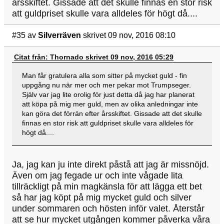
årsskiftet. Gissade att det skulle finnas en stor risk
att guldpriset skulle vara alldeles för högt då....
#35
av
Silverräven
skrivet 09 nov, 2016 08:10
Citat från: Thornado skrivet 09 nov, 2016 05:29
Man får gratulera alla som sitter på mycket guld - fin
uppgång nu när mer och mer pekar mot Trumpseger.
Själv var jag lite orolig för just detta då jag har planerat
att köpa på mig mer guld, men av olika anledningar inte
kan göra det förrän efter årsskiftet. Gissade att det skulle
finnas en stor risk att guldpriset skulle vara alldeles för
högt då....
Ja, jag kan ju inte direkt påstå att jag är missnöjd.
Även om jag fegade ur och inte vågade lita
tillräckligt på min magkänsla för att lägga ett bet
så har jag köpt på mig mycket guld och silver
under sommaren och hösten inför valet. Återstår
att se hur mycket utgången kommer påverka våra