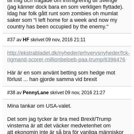
till mig och frågade om immigrering till Sverige
(jag känner dock bara en som verkligen flyttade).
Idag har folk gått runt som zombies oh mumlat
saker som "I left home for a week and now my
country has been occupied by the enemy."
#37
av
HF
skrivet 09 nov, 2016 21:11
http://ekstrabladet.dk/nyheder/erhvervsnyheder/fck-
rigmand-scorer-millionbeloeb-paa-trump/6396476
Här är en som använt betting som hedge mot
förlust ... han gjorde samma vid brexit
#38
av
PennyLane
skrivet 09 nov, 2016 21:27
Mina tankar om USA-valet.
Det som jag tycker är bra med Brexit/Trump
vinsterna är att det väcker medvetenhet om
att ekonomin inte är så bra för vanliga människor