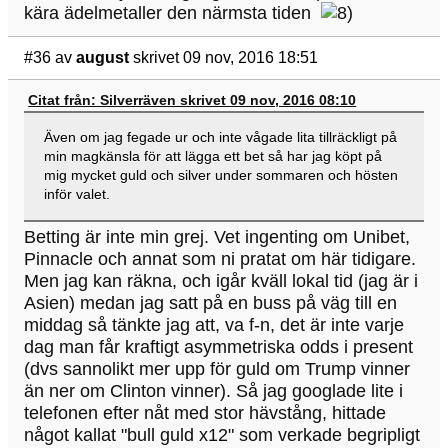
kära ädelmetaller den närmsta tiden
#36
av
august
skrivet 09 nov, 2016 18:51
Citat från: Silverräven skrivet 09 nov, 2016 08:10
Även om jag fegade ur och inte vågade lita tillräckligt på
min magkänsla för att lägga ett bet så har jag köpt på
mig mycket guld och silver under sommaren och hösten
inför valet.
Betting är inte min grej. Vet ingenting om Unibet,
Pinnacle och annat som ni pratat om här tidigare.
Men jag kan räkna, och igår kväll lokal tid (jag är i
Asien) medan jag satt på en buss på väg till en
middag så tänkte jag att, va f-n, det är inte varje
dag man får kraftigt asymmetriska odds i present
(dvs sannolikt mer upp för guld om Trump vinner
än ner om Clinton vinner). Så jag googlade lite i
telefonen efter nåt med stor hävstång, hittade
något kallat "bull guld x12" som verkade begripligt