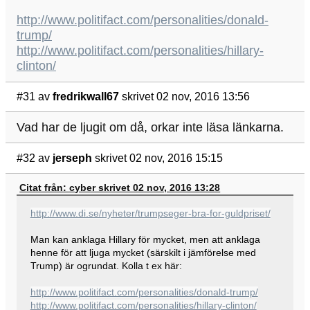
http://www.politifact.com/personalities/donald-
trump/
http://www.politifact.com/personalities/hillary-
clinton/
#31
av
fredrikwall67
skrivet 02 nov, 2016 13:56
Vad har de ljugit om då, orkar inte läsa länkarna.
#32
av
jerseph
skrivet 02 nov, 2016 15:15
Citat från: cyber skrivet 02 nov, 2016 13:28
http://www.di.se/nyheter/trumpseger-bra-for-guldpriset/
Man kan anklaga Hillary för mycket, men att anklaga
henne för att ljuga mycket (särskilt i jämförelse med
Trump) är ogrundat. Kolla t ex här:
http://www.politifact.com/personalities/donald-trump/
http://www.politifact.com/personalities/hillary-clinton/