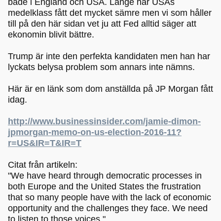
både i England och USA. Länge har USAs
medelklass fått det mycket sämre men vi som håller
till på den här sidan vet ju att Fed alltid säger att
ekonomin blivit bättre.
Trump är inte den perfekta kandidaten men han har
lyckats belysa problem som annars inte nämns.
Här är en länk som dom anställda på JP Morgan fått
idag.
http://www.businessinsider.com/jamie-dimon-
jpmorgan-memo-on-us-election-2016-11?
r=US&IR=T&IR=T
Citat från artikeln:
"We have heard through democratic processes in
both Europe and the United States the frustration
that so many people have with the lack of economic
opportunity and the challenges they face. We need
to listen to those voices."