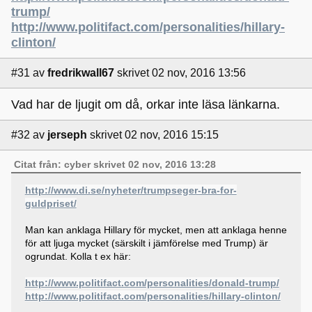
trump/
http://www.politifact.com/personalities/hillary-
clinton/
#31
av
fredrikwall67
skrivet 02 nov, 2016 13:56
Vad har de ljugit om då, orkar inte läsa länkarna.
#32
av
jerseph
skrivet 02 nov, 2016 15:15
Citat från: cyber skrivet 02 nov, 2016 13:28
http://www.di.se/nyheter/trumpseger-bra-for-
guldpriset/
Man kan anklaga Hillary för mycket, men att anklaga henne
för att ljuga mycket (särskilt i jämförelse med Trump) är
ogrundat. Kolla t ex här:
http://www.politifact.com/personalities/donald-trump/
http://www.politifact.com/personalities/hillary-clinton/