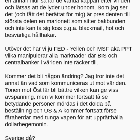
en annan filur så lär de vända kappan efter vinden
och låtsas att de lyder under honom. Som jag ser
det (och fått det berättat för mig) är presidenten till
största delen en marionett som sitter bakbunden
och inte kan ta sig loss p.g.a. blackmail, hot och
besvärliga hållhakar.
Utöver det har vi ju FED - Yellen och MSF aka PPT
vilka manipulerar alla marknader där BIS och
centralbanker i världen inte räcker till.
Kommer det bli någon ändring? Jag tror inte det
annat än vad som kommuniceras ut mot världen.
Tonen mot Öst lär bli bättre vilken kan ge viss
avspänning, men vi kommer fortsatt få se
betydande personer mördas i det dolda på
beställning och US & A kommer fortsatt förse
fåraherdar med tunga vapen för att upprätthålla
dollarhegemonin.
Sverige då?