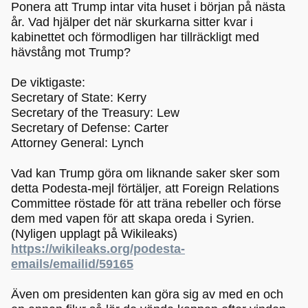
Ponera att Trump intar vita huset i början på nästa
år. Vad hjälper det när skurkarna sitter kvar i
kabinettet och förmodligen har tillräckligt med
hävstång mot Trump?
De viktigaste:
Secretary of State: Kerry
Secretary of the Treasury: Lew
Secretary of Defense: Carter
Attorney General: Lynch
Vad kan Trump göra om liknande saker sker som
detta Podesta-mejl förtäljer, att Foreign Relations
Committee röstade för att träna rebeller och förse
dem med vapen för att skapa oreda i Syrien.
(Nyligen upplagt på Wikileaks)
https://wikileaks.org/podesta-
emails/emailid/59165
Även om presidenten kan göra sig av med en och