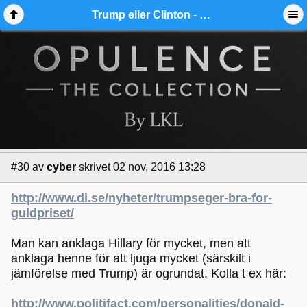
Embedding by Aeva Media, ©
Wedge
Trump eller Clinton - Hur påverkar det världsekonomin? - Ädelmetallforum
#30
av
cyber
skrivet 02 nov, 2016 13:28
http://www.di.se/nyheter/trumpseger-bra-for-
guldpriset/
Man kan anklaga Hillary för mycket, men att
anklaga henne för att ljuga mycket (särskilt i
jämförelse med Trump) är ogrundat. Kolla t ex här:
http://www.politifact.com/personalities/donald-