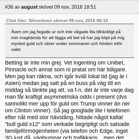
#36
av
august
skrivet 09 nov, 2016 18:51
Citat från: Silverräven skrivet 09 nov, 2016 08:10
Även om jag fegade ur och inte vågade lita tillräckligt på
min magkänsla för att lägga ett bet så har jag köpt på mig
mycket guld och silver under sommaren och hösten inför
valet.
Betting är inte min grej. Vet ingenting om Unibet,
Pinnacle och annat som ni pratat om här tidigare.
Men jag kan räkna, och igår kväll lokal tid (jag är i
Asien) medan jag satt på en buss på väg till en
middag så tänkte jag att, va f-n, det är inte varje dag
man får kraftigt asymmetriska odds i present (dvs
sannolikt mer upp för guld om Trump vinner än ner
om Clinton vinner). Så jag googlade lite i telefonen
efter nåt med stor hävstång, hittade något kallat
"bull guld x12" som verkade begripligt och satsade
familjeförmögenheten (via telefon och Edge, inget
3G just då, vägbumpar och trafikkaos... men det