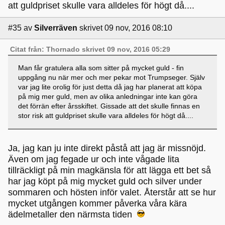
att guldpriset skulle vara alldeles för högt då....
#35
av
Silverräven
skrivet 09 nov, 2016 08:10
Citat från: Thornado skrivet 09 nov, 2016 05:29
Man får gratulera alla som sitter på mycket guld - fin
uppgång nu när mer och mer pekar mot Trumpseger. Själv
var jag lite orolig för just detta då jag har planerat att köpa
på mig mer guld, men av olika anledningar inte kan göra
det förrän efter årsskiftet. Gissade att det skulle finnas en
stor risk att guldpriset skulle vara alldeles för högt då....
Ja, jag kan ju inte direkt påstå att jag är missnöjd.
Även om jag fegade ur och inte vågade lita
tillräckligt på min magkänsla för att lägga ett bet så
har jag köpt på mig mycket guld och silver under
sommaren och hösten inför valet. Återstår att se hur
mycket utgången kommer påverka våra kära
ädelmetaller den närmsta tiden