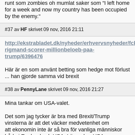
runt som zombies oh mumlat saker som "I left home
for a week and now my country has been occupied
by the enemy."
#37
av
HF
skrivet 09 nov, 2016 21:11
http://ekstrabladet.dk/nyheder/erhvervsnyheder/fc
rigmand-scorer-millionbeloeb-paa-
trump/6396476
Här är en som använt betting som hedge mot förlust
... han gjorde samma vid brexit
#38
av
PennyLane
skrivet 09 nov, 2016 21:27
Mina tankar om USA-valet.
Det som jag tycker är bra med Brexit/Trump
vinsterna är att det väcker medvetenhet om
att ekonomin inte är så bra för vanliga människor