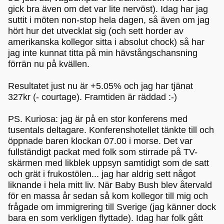
gick bra även om det var lite nervöst). Idag har jag
suttit i möten non-stop hela dagen, så även om jag
hört hur det utvecklat sig (och sett horder av
amerikanska kollegor sitta i absolut chock) så har
jag inte kunnat titta på min hävstångschansning
förrän nu på kvällen.
Resultatet just nu är +5.05% och jag har tjänat
327kr (- courtage). Framtiden är räddad :-)
PS. Kuriosa: jag är på en stor konferens med
tusentals deltagare. Konferenshotellet tänkte till och
öppnade baren klockan 07.00 i morse. Det var
fullständigt packat med folk som stirrade på TV-
skärmen med likblek uppsyn samtidigt som de satt
och grät i frukostölen... jag har aldrig sett något
liknande i hela mitt liv. När Baby Bush blev återvald
för en massa år sedan så kom kollegor till mig och
frågade om immigrering till Sverige (jag känner dock
bara en som verkligen flyttade). Idag har folk gått