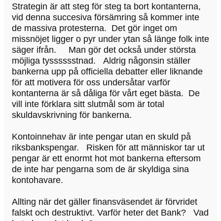
Strategin är att steg för steg ta bort kontanterna,
vid denna succesiva försämring så kommer inte
de massiva protesterna. Det gör inget om
missnöjet ligger o pyr under ytan så länge folk inte
säger ifrån. Man gör det också under största
möjliga tysssssstnad. Aldrig någonsin ställer
bankerna upp på officiella debatter eller liknande
för att motivera för oss undersåtar varför
kontanterna är så dåliga för vårt eget bästa. De
vill inte förklara sitt slutmål som är total
skuldavskrivning för bankerna.
Kontoinnehav är inte pengar utan en skuld på
riksbankspengar. Risken för att människor tar ut
pengar är ett enormt hot mot bankerna eftersom
de inte har pengarna som de är skyldiga sina
kontohavare.
Allting när det gäller finansväsendet är förvridet
falskt och destruktivt. Varför heter det Bank? Vad