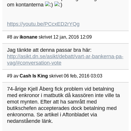
om kontanterna
https://youtu.be/PCcxED2rYQg
#8
av
ikonane
skrivet 12 jan, 2016 12:09
Jag tänkte att denna passar bra här:
http://asikt.dn.se/asikt/debatt/vart-ar-bankerna-pa-
vag/#conversation-vote
#9
av
Cash Is King
skrivet 06 feb, 2016 03:03
74-årige Kjell Åberg fick problem vid betalning
med enkronor i matbutik då kassören inte ville ta
emot mynten. Efter att ha samrått med
butikschefen accepterades dock betalning med
enkronorna. Se artikel i Aftonbladet via
nedanstående länk.