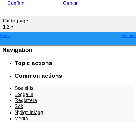
Confirm
Cancel
Go to page
:
1
2
»
Menu
Full sit
Navigation
Topic actions
Common actions
Startsida
Logga in
Registrera
Sök
Nyliga inlägg
Media