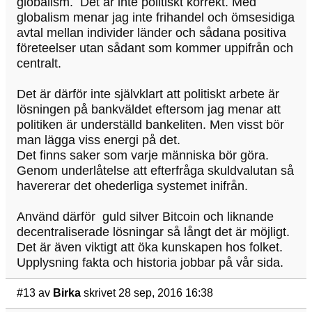
globalism. Det är inte politiskt korrekt. Med
globalism menar jag inte frihandel och ömsesidiga
avtal mellan individer länder och sådana positiva
företeelser utan sådant som kommer uppifrån och
centralt.
Det är därför inte självklart att politiskt arbete är
lösningen på bankväldet eftersom jag menar att
politiken är underställd bankeliten. Men visst bör
man lägga viss energi på det.
Det finns saker som varje människa bör göra.
Genom underlåtelse att efterfråga skuldvalutan så
havererar det ohederliga systemet inifrån.
Använd därför guld silver Bitcoin och liknande
decentraliserade lösningar så långt det är möjligt.
Det är även viktigt att öka kunskapen hos folket.
Upplysning fakta och historia jobbar på vår sida.
#13
av
Birka
skrivet 28 sep, 2016 16:38