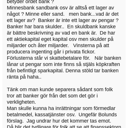
betyder ordet bank ?
Minnesbank sandbank osv är alltså ett lager av
något ? Minne eller sand. men bank...vad är det
ett lager av? Banker är inte ett lager av pengar ?
Banker har bara skulder.. En skuldbank kanske
är bättre beskrivning av vad en bank är. De har
ett aktiekapital eget kapital osv men skulder på
miljarder och åter miljarder. Vinsterna på att
producera ingenting går i privata fickor.
Förlusterna står vi skattebetalare för. När banken
lånar ut pengar som inte finns så stjäls köpkraften
från befintligt sparkapital. Denna stöld tar banken
ränta på haha..
Tänk om man kunde separera sådant som folk
tror att banker gör från det som det gör i
verkligheten.
Man skulle kunna ha inrättningar som förmedlar
betalmedel, kassatjänster osv. Ungefär Bolunds
förslag. Jag undrar hur det kommer tas emot.
Då blir det tydligare för folk att se att finanssektorn