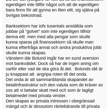
egentligen inte tillför något och att de egentligen
bara finns för att gynna en liten elit, sig själva på
övrigas bekostnad.
Banksektorn har iofs tusentals anställda som
jobbar på "golvet" som inte egentligen tillhör
denna elit men med alla pengar som skulle
kunna sparas på finanssektorn så skulle man
kunna efterfråga annat och andra produktiva jobb
skulle kunna skapas.
Vänstern där Bolund ingår har en sund aversion
mot bankväldet. Dock så har de ingen aning om
varför eller vad de ska göra åt det. Bolunds idé är
ju knappast att angripa roten till det onda.
Det onda är att sammanblanda skapandet av
betalinfrastruktur och den valuta som de kräver av
oss att vi betalar skatt med och som är lagligt
betalmedel med privata vinster.
Den skapas av privata intressen i obegränsad
mängd och är dessutom räntebärande till privata