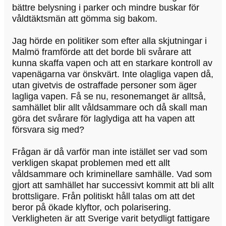
bättre belysning i parker och mindre buskar för
våldtäktsmän att gömma sig bakom.
Jag hörde en politiker som efter alla skjutningar i
Malmö framförde att det borde bli svårare att
kunna skaffa vapen och att en starkare kontroll av
vapenägarna var önskvärt. Inte olagliga vapen då,
utan givetvis de ostraffade personer som äger
lagliga vapen. Få se nu, resonemanget är alltså,
samhället blir allt våldsammare och då skall man
göra det svårare för laglydiga att ha vapen att
försvara sig med?
Frågan är då varför man inte istället ser vad som
verkligen skapat problemen med ett allt
våldsammare och kriminellare samhälle. Vad som
gjort att samhället har successivt kommit att bli allt
brottsligare. Från politiskt håll talas om att det
beror på ökade klyftor, och polarisering.
Verkligheten är att Sverige varit betydligt fattigare