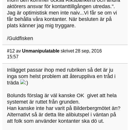
Inom den kommer också Riksbankens och andra
aktörers ansvar för kontanttillgången utredas.".
Jag är optimistisk men inte naiv...Vi får se om vi
får behålla våra kontanter. När besluten är på
plats känner jag mig tryggare.
/Guldfisken
#12
av
Unmanipulatable
skrivet 28 sep, 2016
15:57
Inlägget passar ihop med rubriken så det är ju
inga som helst problem att återuppliva en tråd i
träda
Bolunds förslag är väl kanske OK givet att hela
systemet är ruttet från grunden.
Han kanske inte har varit på Bilderbergmötet än?
Alternativt så är detta lite alibiutspel i väntan på
att folk som använder kontanter ska dö ut.