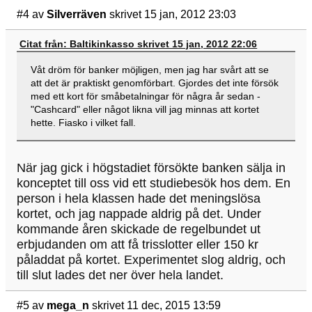
#4
av
Silverräven
skrivet 15 jan, 2012 23:03
Citat från: Baltikinkasso skrivet 15 jan, 2012 22:06
Våt dröm för banker möjligen, men jag har svårt att se
att det är praktiskt genomförbart. Gjordes det inte försök
med ett kort för småbetalningar för några år sedan -
"Cashcard" eller något likna vill jag minnas att kortet
hette. Fiasko i vilket fall.
När jag gick i högstadiet försökte banken sälja in
konceptet till oss vid ett studiebesök hos dem. En
person i hela klassen hade det meningslösa
kortet, och jag nappade aldrig på det. Under
kommande åren skickade de regelbundet ut
erbjudanden om att få trisslotter eller 150 kr
påladdat på kortet. Experimentet slog aldrig, och
till slut lades det ner över hela landet.
#5
av
mega_n
skrivet 11 dec, 2015 13:59