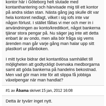
kontor här i Göteborg helt slutade med
kontanthantering och hänvisade mig till ett kontor
på andra sidan stan. Nästa gång jag skulle dit var
hela kontoret nedlagt, vilket i sig iofs inte var
någon förlust. I stället fållas vi mer och mer in i
användningen av konto/kreditkort, något bankerna
tjänar stora pengar på. Nu säger jag inte att detta
enbart är av ondo, men alla bör fråga sig vems
ärenden man går varje gång man halar upp sitt
plastkort ur plånboken.
I mitt tycke bidrar det kontantlösa samhället till
möjligheten att godtyckligt övervaka medborgarna
samt att göda bankerna på handelns bekostnad.
Men vad gör man inte för att slippa få jobbiga
växelpengar när man handlat?
#1
av
Åbama
skrivet 15 jan, 2012 16:08
Detta är tyvärr inget nytt.