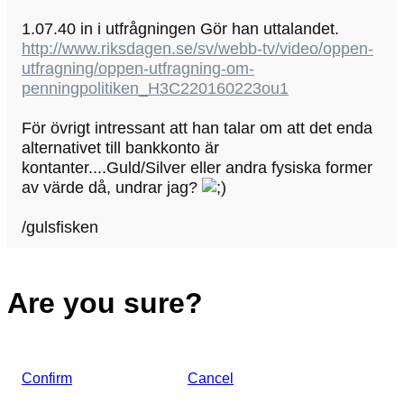
1.07.40 in i utfrågningen Gör han uttalandet.
http://www.riksdagen.se/sv/webb-tv/video/oppen-
utfragning/oppen-utfragning-om-
penningpolitiken_H3C220160223ou1
För övrigt intressant att han talar om att det enda
alternativet till bankkonto är
kontanter....Guld/Silver eller andra fysiska former
av värde då, undrar jag?
/gulsfisken
Are you sure?
Confirm
Cancel