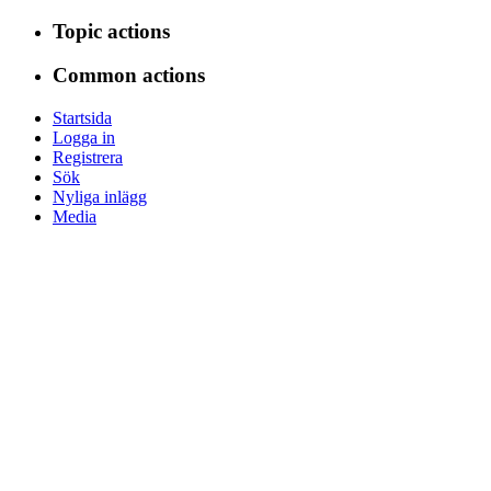
Topic actions
Common actions
Startsida
Logga in
Registrera
Sök
Nyliga inlägg
Media