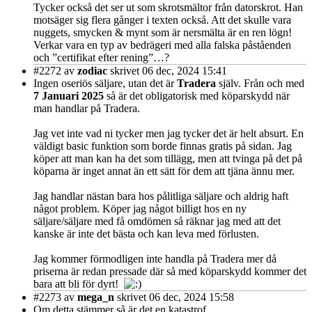
Tycker också det ser ut som skrotsmältor från datorskrot. Han
motsäger sig flera gånger i texten också. Att det skulle vara
nuggets, smycken & mynt som är nersmälta är en ren lögn!
Verkar vara en typ av bedrägeri med alla falska påståenden
och ”certifikat efter rening”…?
#2272
av
zodiac
skrivet 06 dec, 2024 15:41
Ingen oseriös säljare, utan det är
Tradera
själv. Från och med
7 Januari 2025
så är det obligatorisk med köparskydd när
man handlar på Tradera.
Jag vet inte vad ni tycker men jag tycker det är helt absurt. En
väldigt basic funktion som borde finnas gratis på sidan. Jag
köper att man kan ha det som tillägg, men att tvinga på det på
köparna är inget annat än ett sätt för dem att tjäna ännu mer.
Jag handlar nästan bara hos pålitliga säljare och aldrig haft
något problem. Köper jag något billigt hos en ny
säljare/säljare med få omdömen så räknar jag med att det
kanske är inte det bästa och kan leva med förlusten.
Jag kommer förmodligen inte handla på Tradera mer då
priserna är redan pressade där så med köparskydd kommer det
bara att bli för dyrt!
#2273
av
mega_n
skrivet 06 dec, 2024 15:58
Om detta stämmer så är det en katastrof.