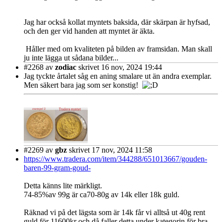
Jag har också kollat myntets baksida, där skärpan är hyfsad,
och den ger vid handen att myntet är äkta.
Håller med om kvaliteten på bilden av framsidan. Man skall
ju inte lägga ut sådana bilder...
#2268
av
zodiac
skrivet 16 nov, 2024 19:44
Jag tyckte årtalet såg en aning smalare ut än andra exemplar.
Men säkert bara jag som ser konstig!
#2269
av
gbz
skrivet 17 nov, 2024 11:58
https://www.tradera.com/item/344288/651013667/gouden-
baren-99-gram-goud-
Detta känns lite märkligt.
74-85%av 99g är ca70-80g av 14k eller 18k guld.
Räknad vi på det lägsta som är 14k får vi alltså ut 40g rent
guld för 11600kr och då faller detta under kategorin för bra