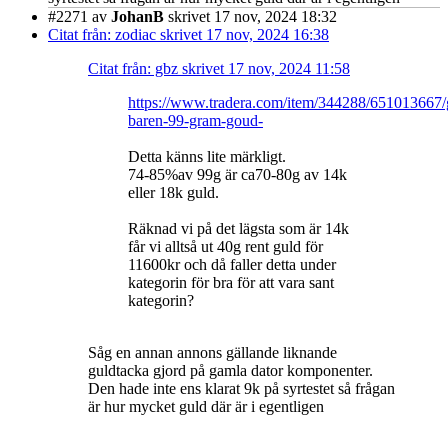
#2271
av
JohanB
skrivet 17 nov, 2024 18:32
Citat från: zodiac skrivet 17 nov, 2024 16:38
Citat från: gbz skrivet 17 nov, 2024 11:58
https://www.tradera.com/item/344288/651013667
baren-99-gram-goud-
Detta känns lite märkligt.
74-85%av 99g är ca70-80g av 14k
eller 18k guld.
Räknad vi på det lägsta som är 14k
får vi alltså ut 40g rent guld för
11600kr och då faller detta under
kategorin för bra för att vara sant
kategorin?
Såg en annan annons gällande liknande
guldtacka gjord på gamla dator komponenter.
Den hade inte ens klarat 9k på syrtestet så frågan
är hur mycket guld där är i egentligen