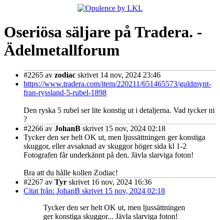
Oseriösa säljare på Tradera. -
Ädelmetallforum
#2265
av
zodiac
skrivet 14 nov, 2024 23:46
https://www.tradera.com/item/220211/651465573/guldmynt-
fran-ryssland-5-rubel-1898
Den ryska 5 rubel ser lite konstig ut i detaljerna. Vad tycker ni
?
#2266
av
JohanB
skrivet 15 nov, 2024 02:18
Tycker den ser helt OK ut, men ljussättningen ger konstiga
skuggor, eller avsaknad av skuggor höger sida kl 1-2
Fotografen får underkännt på den. Jävla slarviga foton!
Bra att du hålle kollen Zodiac!
#2267
av
Tyr
skrivet 16 nov, 2024 16:36
Citat från: JohanB skrivet 15 nov, 2024 02:18
Tycker den ser helt OK ut, men ljussättningen
ger konstiga skuggor... Jävla slarviga foton!