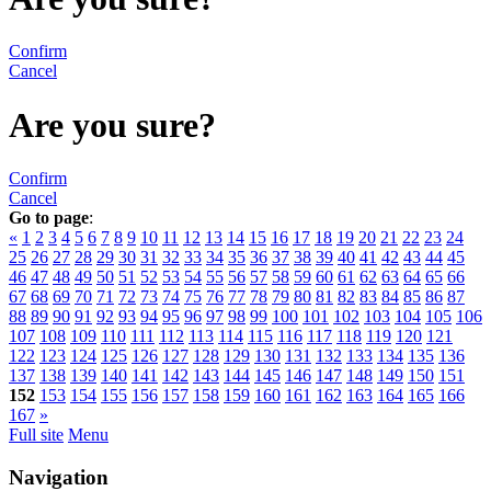
Confirm
Cancel
Are you sure?
Confirm
Cancel
Go to page
:
«
1
2
3
4
5
6
7
8
9
10
11
12
13
14
15
16
17
18
19
20
21
22
23
24
25
26
27
28
29
30
31
32
33
34
35
36
37
38
39
40
41
42
43
44
45
46
47
48
49
50
51
52
53
54
55
56
57
58
59
60
61
62
63
64
65
66
67
68
69
70
71
72
73
74
75
76
77
78
79
80
81
82
83
84
85
86
87
88
89
90
91
92
93
94
95
96
97
98
99
100
101
102
103
104
105
106
107
108
109
110
111
112
113
114
115
116
117
118
119
120
121
122
123
124
125
126
127
128
129
130
131
132
133
134
135
136
137
138
139
140
141
142
143
144
145
146
147
148
149
150
151
152
153
154
155
156
157
158
159
160
161
162
163
164
165
166
167
»
Full site
Menu
Navigation