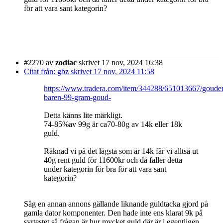
för att vara sant kategorin?
#2270
av
zodiac
skrivet 17 nov, 2024 16:38
Citat från: gbz skrivet 17 nov, 2024 11:58
https://www.tradera.com/item/344288/651013667/goude
baren-99-gram-goud-
Detta känns lite märkligt.
74-85%av 99g är ca70-80g av 14k eller 18k
guld.
Räknad vi på det lägsta som är 14k får vi alltså ut
40g rent guld för 11600kr och då faller detta
under kategorin för bra för att vara sant
kategorin?
Såg en annan annons gällande liknande guldtacka gjord på
gamla dator komponenter. Den hade inte ens klarat 9k på
syrtestet så frågan är hur mycket guld där är i egentligen