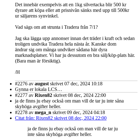
Det innebär exempelvis att en 1kg silvertacka blir 500 kr
dyrare att köpa eller att prisnivån sänks med upp till 500kr
ur säljarens synvinkel.
Vad sägs om att strunta i Tradera från 7/1?
Jag ska lägga upp annonser innan det träder i kraft och sedan
troligen undvika Tradera hela nästa år. Kanske dom
ändrar sig om många undviker sådana här dyra
marknadsplatser. Vi har ju dessutom en bra sälj/köp-plats här.
(Bara man är försiktig).
/H
#2276
av
august
skrivet 07 dec, 2024 10:18
Gynna er lokala LCS…
#2277
av
Rixen82
skrivet 08 dec, 2024 22:00
ja de finns ju ebay också om man vill de tar ju inte såna
skyhöga avgifter heller.
#2278
av
mega_n
skrivet 09 dec, 2024 04:18
Citat från: Rixen82 skrivet 08 dec, 2024 22:00
ja de finns ju ebay också om man vill de tar ju
inte såna skyhöga avgifter heller.