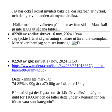
Jag har också kollat myntets baksida, där skärpan är hyfsad,
och den ger vid handen att myntet är äkta.
Håller med om kvaliteten på bilden av framsidan. Man skall
ju inte lägga ut sådana bilder...
#2268
av
zodiac
skrivet 16 nov, 2024 19:44
Jag tyckte årtalet såg en aning smalare ut än andra exemplar.
Men säkert bara jag som ser konstig!
#2269
av
gbz
skrivet 17 nov, 2024 11:58
https://www.tradera.com/item/344288/651013667/gouden-
baren-99-gram-goud-
Detta känns lite märkligt.
74-85%av 99g är ca70-80g av 14k eller 18k guld.
Räknad vi på det lägsta som är 14k får vi alltså ut 40g rent
guld för 11600kr och då faller detta under kategorin för bra
för att vara sant kategorin?