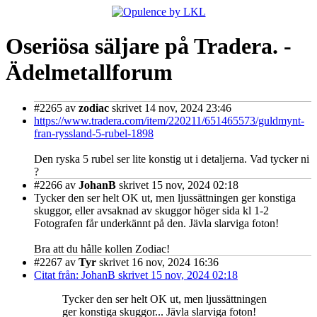
Oseriösa säljare på Tradera. -
Ädelmetallforum
#2265
av
zodiac
skrivet 14 nov, 2024 23:46
https://www.tradera.com/item/220211/651465573/guldmynt-
fran-ryssland-5-rubel-1898
Den ryska 5 rubel ser lite konstig ut i detaljerna. Vad tycker ni
?
#2266
av
JohanB
skrivet 15 nov, 2024 02:18
Tycker den ser helt OK ut, men ljussättningen ger konstiga
skuggor, eller avsaknad av skuggor höger sida kl 1-2
Fotografen får underkännt på den. Jävla slarviga foton!
Bra att du hålle kollen Zodiac!
#2267
av
Tyr
skrivet 16 nov, 2024 16:36
Citat från: JohanB skrivet 15 nov, 2024 02:18
Tycker den ser helt OK ut, men ljussättningen
ger konstiga skuggor... Jävla slarviga foton!