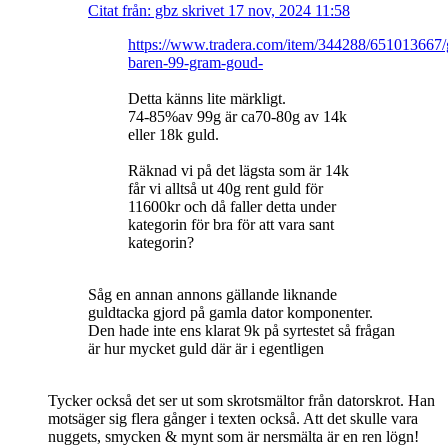
Citat från: gbz skrivet 17 nov, 2024 11:58
https://www.tradera.com/item/344288/651013667
baren-99-gram-goud-
Detta känns lite märkligt.
74-85%av 99g är ca70-80g av 14k
eller 18k guld.
Räknad vi på det lägsta som är 14k
får vi alltså ut 40g rent guld för
11600kr och då faller detta under
kategorin för bra för att vara sant
kategorin?
Såg en annan annons gällande liknande
guldtacka gjord på gamla dator komponenter.
Den hade inte ens klarat 9k på syrtestet så frågan
är hur mycket guld där är i egentligen
Tycker också det ser ut som skrotsmältor från datorskrot. Han
motsäger sig flera gånger i texten också. Att det skulle vara
nuggets, smycken & mynt som är nersmälta är en ren lögn!