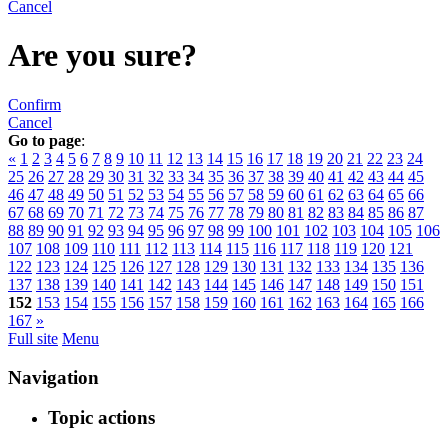
Cancel
Are you sure?
Confirm
Cancel
Go to page
:
«
1
2
3
4
5
6
7
8
9
10
11
12
13
14
15
16
17
18
19
20
21
22
23
24
25
26
27
28
29
30
31
32
33
34
35
36
37
38
39
40
41
42
43
44
45
46
47
48
49
50
51
52
53
54
55
56
57
58
59
60
61
62
63
64
65
66
67
68
69
70
71
72
73
74
75
76
77
78
79
80
81
82
83
84
85
86
87
88
89
90
91
92
93
94
95
96
97
98
99
100
101
102
103
104
105
106
107
108
109
110
111
112
113
114
115
116
117
118
119
120
121
122
123
124
125
126
127
128
129
130
131
132
133
134
135
136
137
138
139
140
141
142
143
144
145
146
147
148
149
150
151
152
153
154
155
156
157
158
159
160
161
162
163
164
165
166
167
»
Full site
Menu
Navigation
Topic actions