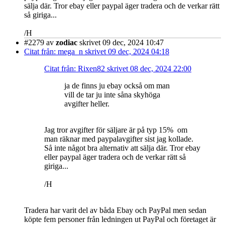
sälja där. Tror ebay eller paypal äger tradera och de verkar rätt
så giriga...
/H
#2279
av
zodiac
skrivet 09 dec, 2024 10:47
Citat från: mega_n skrivet 09 dec, 2024 04:18
Citat från: Rixen82 skrivet 08 dec, 2024 22:00
ja de finns ju ebay också om man
vill de tar ju inte såna skyhöga
avgifter heller.
Jag tror avgifter för säljare är på typ 15% om
man räknar med paypalavgifter sist jag kollade.
Så inte något bra alternativ att sälja där. Tror ebay
eller paypal äger tradera och de verkar rätt så
giriga...
/H
Tradera har varit del av båda Ebay och PayPal men sedan
köpte fem personer från ledningen ut PayPal och företaget är