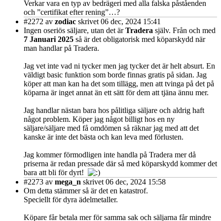
Verkar vara en typ av bedrägeri med alla falska påståenden
och ”certifikat efter rening”…?
#2272
av
zodiac
skrivet 06 dec, 2024 15:41
Ingen oseriös säljare, utan det är
Tradera
själv. Från och med
7 Januari 2025
så är det obligatorisk med köparskydd när
man handlar på Tradera.
Jag vet inte vad ni tycker men jag tycker det är helt absurt. En
väldigt basic funktion som borde finnas gratis på sidan. Jag
köper att man kan ha det som tillägg, men att tvinga på det på
köparna är inget annat än ett sätt för dem att tjäna ännu mer.
Jag handlar nästan bara hos pålitliga säljare och aldrig haft
något problem. Köper jag något billigt hos en ny
säljare/säljare med få omdömen så räknar jag med att det
kanske är inte det bästa och kan leva med förlusten.
Jag kommer förmodligen inte handla på Tradera mer då
priserna är redan pressade där så med köparskydd kommer det
bara att bli för dyrt!
#2273
av
mega_n
skrivet 06 dec, 2024 15:58
Om detta stämmer så är det en katastrof.
Speciellt för dyra ädelmetaller.
Köpare får betala mer för samma sak och säljarna får mindre