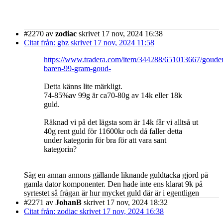
#2270
av
zodiac
skrivet 17 nov, 2024 16:38
Citat från: gbz skrivet 17 nov, 2024 11:58
https://www.tradera.com/item/344288/651013667/goude
baren-99-gram-goud-
Detta känns lite märkligt.
74-85%av 99g är ca70-80g av 14k eller 18k
guld.
Räknad vi på det lägsta som är 14k får vi alltså ut
40g rent guld för 11600kr och då faller detta
under kategorin för bra för att vara sant
kategorin?
Såg en annan annons gällande liknande guldtacka gjord på
gamla dator komponenter. Den hade inte ens klarat 9k på
syrtestet så frågan är hur mycket guld där är i egentligen
#2271
av
JohanB
skrivet 17 nov, 2024 18:32
Citat från: zodiac skrivet 17 nov, 2024 16:38