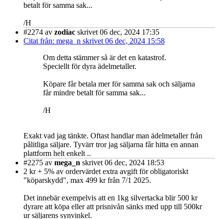
betalt för samma sak...
/H
#2274
av
zodiac
skrivet 06 dec, 2024 17:35
Citat från: mega_n skrivet 06 dec, 2024 15:58
Om detta stämmer så är det en katastrof.
Speciellt för dyra ädelmetaller.
Köpare får betala mer för samma sak och säljarna
får mindre betalt för samma sak...
/H
Exakt vad jag tänkte. Oftast handlar man ädelmetaller från
pålitliga säljare. Tyvärr tror jag säljarna får hitta en annan
plattform helt enkelt ..
#2275
av
mega_n
skrivet 06 dec, 2024 18:53
2 kr + 5% av ordervärdet extra avgift för obligatoriskt
"köparskydd", max 499 kr från 7/1 2025.
Det innebär exempelvis att en 1kg silvertacka blir 500 kr
dyrare att köpa eller att prisnivån sänks med upp till 500kr
ur säljarens synvinkel.