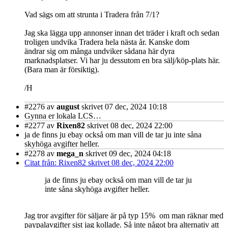
Vad sägs om att strunta i Tradera från 7/1?
Jag ska lägga upp annonser innan det träder i kraft och sedan
troligen undvika Tradera hela nästa år. Kanske dom
ändrar sig om många undviker sådana här dyra
marknadsplatser. Vi har ju dessutom en bra sälj/köp-plats här.
(Bara man är försiktig).
/H
#2276
av
august
skrivet 07 dec, 2024 10:18
Gynna er lokala LCS…
#2277
av
Rixen82
skrivet 08 dec, 2024 22:00
ja de finns ju ebay också om man vill de tar ju inte såna
skyhöga avgifter heller.
#2278
av
mega_n
skrivet 09 dec, 2024 04:18
Citat från: Rixen82 skrivet 08 dec, 2024 22:00
ja de finns ju ebay också om man vill de tar ju
inte såna skyhöga avgifter heller.
Jag tror avgifter för säljare är på typ 15% om man räknar med
paypalavgifter sist jag kollade. Så inte något bra alternativ att