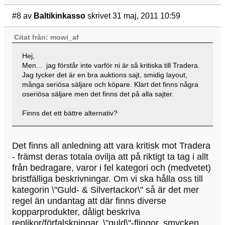
#8
av
Baltikinkasso
skrivet 31 maj, 2011 10:59
Citat från: mowi_af
Hej,
Men... jag förstår inte varför ni är så kritiska till Tradera.
Jag tycker det är en bra auktions sajt, smidig layout,
många seriösa säljare och köpare. Klart det finns några
oseriösa säljare men det finns det på alla sajter.
Finns det ett bättre alternativ?
Det finns all anledning att vara kritisk mot Tradera
- främst deras totala ovilja att på riktigt ta tag i allt
från bedragare, varor i fel kategori och (medvetet)
bristfälliga beskrivningar. Om vi ska hålla oss till
kategorin \"Guld- & Silvertackor\" så är det mer
regel än undantag att där finns diverse
kopparprodukter, dåligt beskriva
replikor/förfalskningar, \"guld\"-flingor, smycken