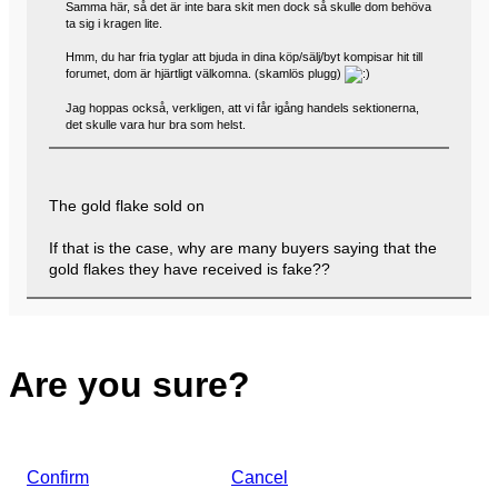
Samma här, så det är inte bara skit men dock så skulle dom behöva
ta sig i kragen lite.
Hmm, du har fria tyglar att bjuda in dina köp/sälj/byt kompisar hit till
forumet, dom är hjärtligt välkomna. (skamlös plugg)
Jag hoppas också, verkligen, att vi får igång handels sektionerna,
det skulle vara hur bra som helst.
The gold flake sold on
If that is the case, why are many buyers saying that the
gold flakes they have received is fake??
Are you sure?
Confirm
Cancel