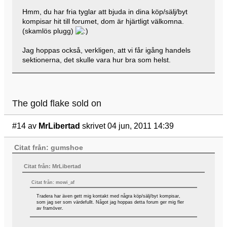
Hmm, du har fria tyglar att bjuda in dina köp/sälj/byt
kompisar hit till forumet, dom är hjärtligt välkomna.
(skamlös plugg)
Jag hoppas också, verkligen, att vi får igång handels
sektionerna, det skulle vara hur bra som helst.
The gold flake sold on
#14
av
MrLibertad
skrivet 04 jun, 2011 14:39
Citat från: gumshoe
Citat från: MrLibertad
Citat från: mowi_af
Tradera har även gett mig kontakt med några köp/sälj/byt kompisar,
som jag ser som värdefullt. Något jag hoppas detta forum ger mig fler
av framöver.