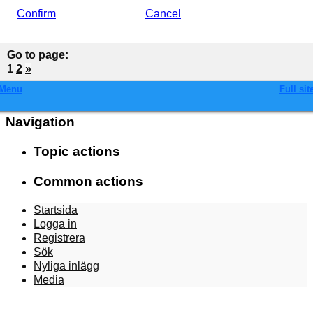
Confirm
Cancel
Go to page
:
1
2
»
Menu
Full sit
Navigation
Topic actions
Common actions
Startsida
Logga in
Registrera
Sök
Nyliga inlägg
Media