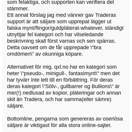
som felaktiga, och supporten kan verifiera det
stämmer.
Ett annat förslag jag med vänner gav Traderas
support är att säljare som upprepat lägger ut
falska mynt/flingor/guldpläterat-whatever, ständigt
utnyttjar fel kategori och har vilseledande
beskrivning skall först varnas och sen spärras.
Detta oavsett om de får upprepade \"bra
omdömen\" av okunniga köpare.
Alternativet för mig, qxl.no har en kategori som
heter \"pseudo-, minigull-, fantasimynt\" men det
har tyvärr inte lett till en förbättring. För deras
deras kategori \"Sölv-, gullbarrer og Bullions\" är
mer(!) nedlusad av kopior, pläteringar och annan
skit än Tradera, och har samma(eller sämre)
säljare.
Bottomline, pengarna som genereras av oseriösa
säljare är viktigast för alla stora online-sajter.