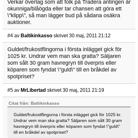
Verkar överlag som att folk på Tradera antingen är
okunniga/blåögda eller tar chansen att göra ett
\"klipp\", så man lägger bud på sådana osäkra
auktioner.
#4
av
Baltikinkasso
skrivet 30 maj, 2011 21:12
Guldet/frukostflingorna i första inlägget gick för
1025 kr. Undrar vem man ska gratta? Säljaren
som sålt 30 gram havregryn till överpris eller
köparen som fyndat \"guld\" till en bråkdel av
spotpriset?
#5
av
MrLibertad
skrivet 30 maj, 2011 21:19
Citat från: Baltikinkasso
Guldet/frukostflingorna i första inlägget gick för 1025 kr.
Undrar vem man ska gratta? Säljaren som sålt 30 gram
havregryn till överpris eller köparen som fyndat \"guld\"
till en bråkdel av spotpriset?