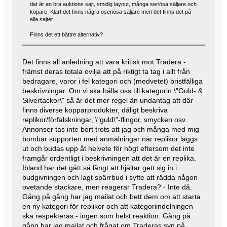
det är en bra auktions sajt, smidig layout, många seriösa säljare och
köpare. Klart det finns några oseriösa säljare men det finns det på
alla sajter.
Finns det ett bättre alternativ?
Det finns all anledning att vara kritisk mot Tradera -
främst deras totala ovilja att på riktigt ta tag i allt från
bedragare, varor i fel kategori och (medvetet) bristfälliga
beskrivningar. Om vi ska hålla oss till kategorin \"Guld- &
Silvertackor\" så är det mer regel än undantag att där
finns diverse kopparprodukter, dåligt beskriva
replikor/förfalskningar, \"guld\"-flingor, smycken osv.
Annonser tas inte bort trots att jag och många med mig
bombar supporten med anmälningar när replikor läggs
ut och budas upp åt helvete för högt eftersom det inte
framgår ordentligt i beskrivningen att det är en replika.
Ibland har det gått så långt att hjältar gett sig in i
budgivningen och lagt spärrbud i syfte att rädda någon
ovetande stackare, men reagerar Tradera? - Inte då.
Gång på gång har jag mailat och bett dem om att starta
en ny kategori för replikor och att kategoriindelningen
ska respekteras - ingen som helst reaktion. Gång på
gång har jag mailat och frågat om Traderas syn på