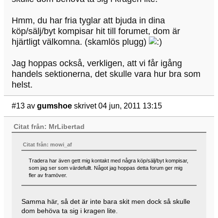
Hmm, du har fria tyglar att bjuda in dina
köp/sälj/byt kompisar hit till forumet, dom är
hjärtligt välkomna. (skamlös plugg)
Jag hoppas också, verkligen, att vi får igång
handels sektionerna, det skulle vara hur bra som
helst.
#13
av
gumshoe
skrivet 04 jun, 2011 13:15
Citat från: MrLibertad
Citat från: mowi_af
Tradera har även gett mig kontakt med några köp/sälj/byt kompisar,
som jag ser som värdefullt. Något jag hoppas detta forum ger mig
fler av framöver.
Samma här, så det är inte bara skit men dock så skulle
dom behöva ta sig i kragen lite.