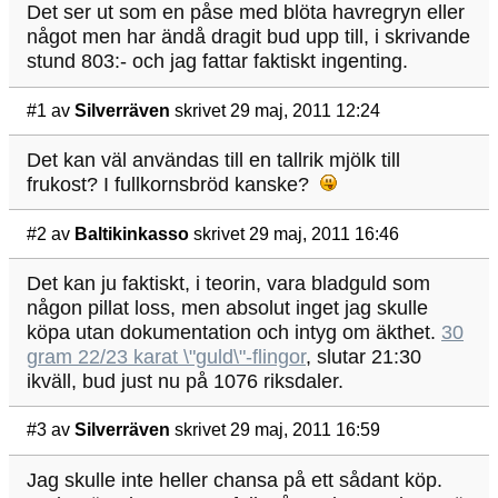
Det ser ut som en påse med blöta havregryn eller
något men har ändå dragit bud upp till, i skrivande
stund 803:- och jag fattar faktiskt ingenting.
#1
av
Silverräven
skrivet 29 maj, 2011 12:24
Det kan väl användas till en tallrik mjölk till
frukost? I fullkornsbröd kanske?
#2
av
Baltikinkasso
skrivet 29 maj, 2011 16:46
Det kan ju faktiskt, i teorin, vara bladguld som
någon pillat loss, men absolut inget jag skulle
köpa utan dokumentation och intyg om äkthet.
30
gram 22/23 karat \"guld\"-flingor
, slutar 21:30
ikväll, bud just nu på 1076 riksdaler.
#3
av
Silverräven
skrivet 29 maj, 2011 16:59
Jag skulle inte heller chansa på ett sådant köp.