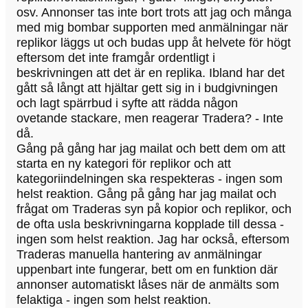
osv. Annonser tas inte bort trots att jag och många
med mig bombar supporten med anmälningar när
replikor läggs ut och budas upp åt helvete för högt
eftersom det inte framgår ordentligt i
beskrivningen att det är en replika. Ibland har det
gått så långt att hjältar gett sig in i budgivningen
och lagt spärrbud i syfte att rädda någon
ovetande stackare, men reagerar Tradera? - Inte
då.
Gång på gång har jag mailat och bett dem om att
starta en ny kategori för replikor och att
kategoriindelningen ska respekteras - ingen som
helst reaktion. Gång på gång har jag mailat och
frågat om Traderas syn på kopior och replikor, och
de ofta usla beskrivningarna kopplade till dessa -
ingen som helst reaktion. Jag har också, eftersom
Traderas manuella hantering av anmälningar
uppenbart inte fungerar, bett om en funktion där
annonser automatiskt låses när de anmälts som
felaktiga - ingen som helst reaktion.