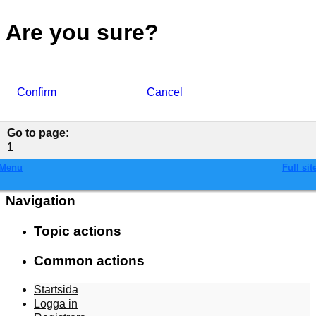
Are you sure?
Confirm
Cancel
Go to page
:
1
Menu
Full sit
Navigation
Topic actions
Common actions
Startsida
Logga in