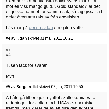
exempelvis amerikanska dollar svenska kronor
mot en viss mängd guld. \"Gold standard\" är det
engelska namnet för samma sak, så jag gissar att
ordet översatts rakt av från engelskan.
Läs mer på
denna sidan
om guldmyntfot.
#4
av
lugan
skrivet 31 maj, 2011 10:21
#3
#4
Tusen tack för svaren
Mvh
#5
av
Bergstrollet
skrivet 07 jun, 2011 19:50
Att återgå till en guldmyntfot skulle kunna vara
räddningen för dollarn och USAs ekonomiska
framtid, men klarar de av att före den tightare