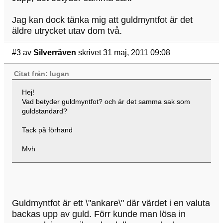
Jag kan dock tänka mig att guldmyntfot är det
äldre utrycket utav dom två.
#3
av
Silverräven
skrivet 31 maj, 2011 09:08
Citat från: lugan
Hej!
Vad betyder guldmyntfot? och är det samma sak som
guldstandard?
Tack på förhand
Mvh
Guldmyntfot är ett \"ankare\" där värdet i en valuta
backas upp av guld. Förr kunde man lösa in