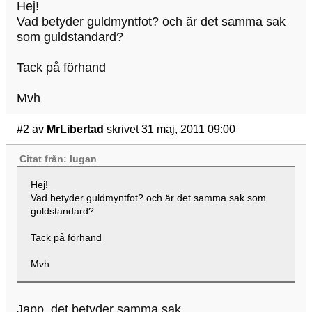
Hej!
Vad betyder guldmyntfot? och är det samma sak
som guldstandard?
Tack på förhand
Mvh
#2
av
MrLibertad
skrivet 31 maj, 2011 09:00
Citat från: lugan
Hej!
Vad betyder guldmyntfot? och är det samma sak som
guldstandard?
Tack på förhand
Mvh
Japp, det betyder samma sak.