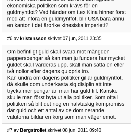
ekonomiska politiken som krävs för en
guldmyntfot? Vad händer om t.ex Kina hinner först
med att införa en guldmyntfot, blir USA bara ännu
en kanton i det ärorike kinesiska imperiet!?
#6
av
kristensson
skrivet 07 jun, 2011 23:35
Om befintligt guld skall svara mot mängden
papperspengar så kan man ju fundera hur mycket
guldet skall värderas upp, skall man sätta en eller
två nollor efter dagens guldpris tro.
Kan undra om dagens politiker gillar guldmyntfot,
då skulle dom underkasta sig disiplin att inte
trycka mer pengar än man har guld till. Kanske
skulle man först byta ut alla politiker. Som ofta i
politiken så blit det nog en halvtaskig kompromiss
där guld och ett antal av de dominerande
valutorna bildar en korg som man väger emot.
#7
av
Bergstrollet
skrivet 08 jun, 2011 09:40